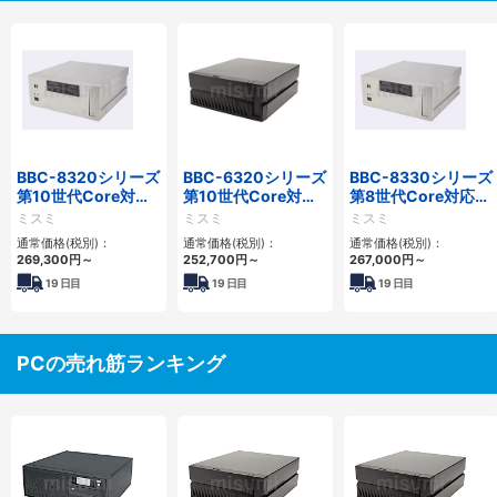
BBC-8320シリーズ
BBC-6320シリーズ
BBC-8330シリーズ
第10世代Core対応
第10世代Core対応
第8世代Core対応小
小型フロアマウント
小型フロアマウント
型フロアマウント
ミスミ
ミスミ
ミスミ
FAPC 2PCI・2PCIe
FAPC 2PCI・2PCIe
FAPC 2PCI・2PCIe
通常価格(税別)：
通常価格(税別)：
通常価格(税別)：
269,300
円
～
252,700
円
～
267,000
円
～
19
日目
19
日目
19
日目
PCの売れ筋ランキング