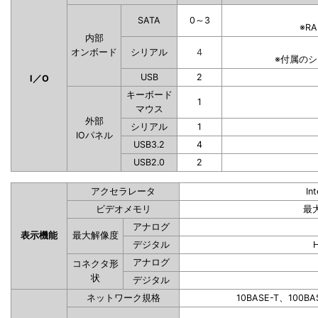
SATA
0～3
※R
内部
オンボード
シリアル
4
※付属の
USB
2
I／O
キーボード
1
マウス
外部
シリアル
1
IOパネル
USB3.2
4
USB2.0
2
アクセラレータ
In
ビデオメモリ
最
アナログ
表示機能
最大解像度
デジタル
アナログ
コネクタ形
状
デジタル
ネットワーク規格
10BASE-T、100BA