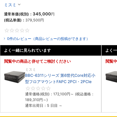
マウントPC2PCI/2PCIe
ミスミ
345,000
通常単価(税別)：
円
(税込単価)：
379,500
円
0
0件のレビュー（商品レビューの投稿ができます）
よく一緒に見られています
よく一
閲覧中の商品と併せてご検討ください
閲覧
ミスミ
BBC-6311シリーズ 第6世代Core対応小
型フロアマウントFAPC 2PCI・2PCIe
0
通常価格(税別)：
172,100
円
～
(税込価格：
189,310
円
～)
通常出荷日：5 日目 ～