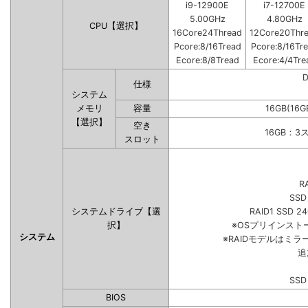
i9-12900E
i7-12700E
5.00GHz
4.80GHz
CPU【選択】
16Core24Thread
12Core20Thr
Pcore:8/16Tread
Pcore:8/16Tr
Ecore:8/8Tread
Ecore:4/4Tre
仕様
システム
メモリ
容量
16GB(16G
【選択】
空き
16GB：3
スロット
R
SSD
システムドライブ【選
RAID1 SSD 2
択】
※OSプリインス
システム
※RAIDモデルはミラ
追
SSD
BIOS