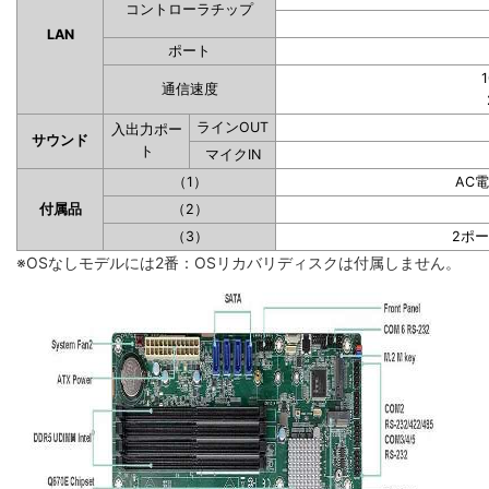
コントローラチップ
LAN
ポート
1
通信速度
ラインOUT
入出力ポー
サウンド
ト
マイクIN
（1）
AC
付属品
（2）
（3）
2ポ
※OSなしモデルには2番：OSリカバリディスクは付属しません。