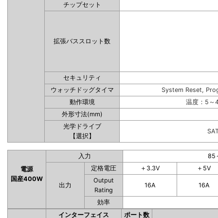
チップセット
拡張バススロット数
セキュリティ
ウォッチドッグタイマ
System Reset, Pro
動作環境
温度：5～4
外形寸法(mm)
光学ドライブ
SA
【選択】
入力
85
定格電圧
＋3.3V
＋5V
電源
国産400W
Output
出力
16A
16A
Rating
効率
インターフェイス
ポート数