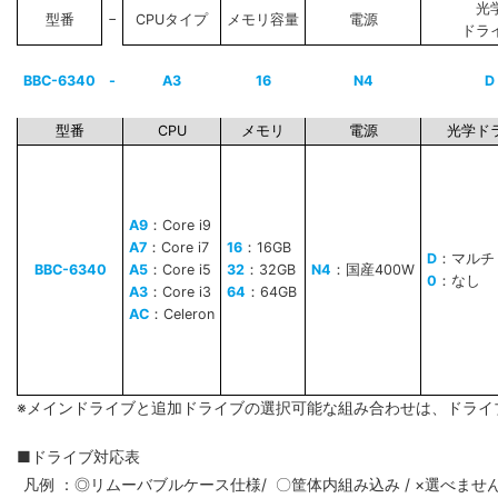
光
−
型番
CPUタイプ
メモリ容量
電源
ドラ
BBC-6340
-
A3
16
N4
D
型番
CPU
メモリ
電源
光学ド
A9
：Core i9
A7
：Core i7
16
：16GB
D
：マルチ
BBC-6340
A5
：Core i5
32
：32GB
N4
：国産400W
0
：なし
A3
：Core i3
64
：64GB
AC
：Celeron
※メインドライブと追加ドライブの選択可能な組み合わせは、ドライ
■ドライブ対応表
凡例 ：◎リムーバブルケース仕様/ 〇筐体内組み込み / ×選べませ