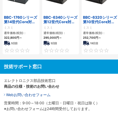
BBC-1760シリーズ
BBC-6340シリーズ
BBC-6320シリーズ
第14世代Core対応
第12世代Core対応
第10世代Core対応
小型フロアマウント
小型フロアマウント
小型フロアマウント
ミスミ
ミスミ
ミスミ
3PCIe
PC2PCI/2PCIe
FAPC 2PCI・2PCIe
通常価格(税別)：
通常価格(税別)：
通常価格(税別)：
322,800
円
～
295,000
円
～
252,700
円
～
5日目
5日目
19日目
0
0
技術サポート窓口
エレクトロニクス部品技術窓口
商品の仕様・技術のお問い合わせ
Webお問い合わせフォーム
営業時間：9:00～18:00（土曜日・日曜日・祝日は除く）
※お問い合わせフォームは24時間受付しております。