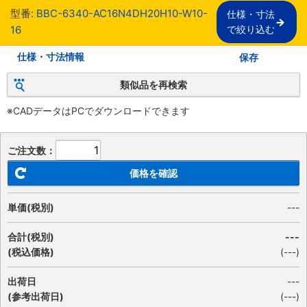
型番:
BBC-6340-AC16N4DH20H10-W10-
仕様・寸法

16
で絞り込む
仕様・寸法情報
保存
類似品を再検索
※CADデータはPCでダウンロードできます
ご注文数：
価格を確認
単価(税別)
---
合計(税別)
---
(税込価格)
(
---
)
出荷日
---
(参考出荷日)
(---)