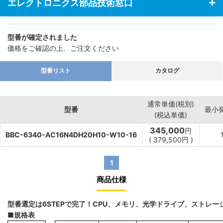
エレクトロニクス部品技術窓口
型番が確定されました
価格をご確認の上、ご注文ください
型番リスト
カタログ
通常単価(税別)
型番
最小
(税込単価)
345,000
円
BBC-6340-AC16N4DH20H10-W10-16
(
379,500
円
)
1
商品仕様
型番選定は6STEPで完了！CPU、メモリ、光学ドライブ、ストレ
■規格表