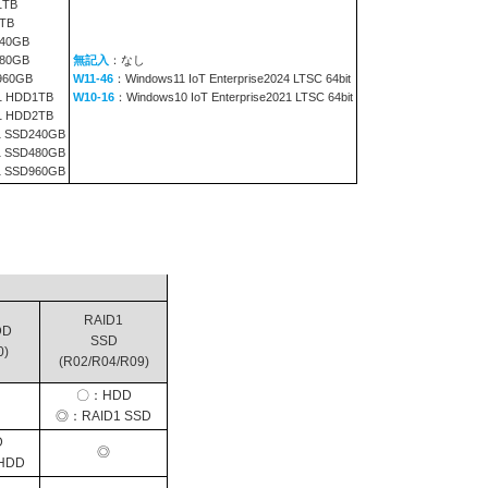
1TB
TB
240GB
480GB
無記入
：なし
960GB
W11-46
：Windows11 IoT Enterprise2024 LTSC 64bit
1 HDD1TB
W10-16
：Windows10 IoT Enterprise2021 LTSC 64bit
1 HDD2TB
1 SSD240GB
1 SSD480GB
1 SSD960GB
RAID1
DD
SSD
0)
(R02/R04/R09)
〇：HDD
◎：RAID1 SSD
D
◎
HDD