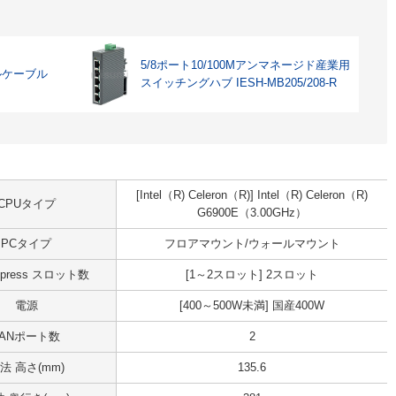
5/8ポート10/100Mアンマネージド産業用
ルケーブル
スイッチングハブ IESH-MB205/208-R
[Intel（R) Celeron（R)] Intel（R) Celeron（R)
CPUタイプ
G6900E（3.00GHz）
PCタイプ
フロアマウント/ウォールマウント
Express スロット数
[1～2スロット] 2スロット
電源
[400～500W未満] 国産400W
LANポート数
2
法 高さ(mm)
135.6