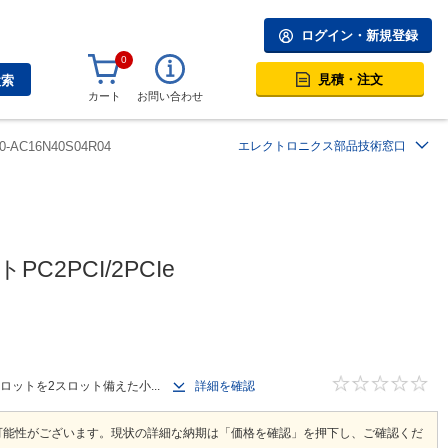
ログイン・新規登録
0
見積・注文
検索
カート
お問い合わせ
0-AC16N40S04R04
エレクトロニクス部品技術窓口
C2PCI/2PCIe
スロットを2スロット備えた小...
詳細を確認
可能性がございます。現状の詳細な納期は「価格を確認」を押下し、ご確認くだ