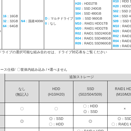
H10
：
HDD 
H20
：HDD2TB
H20
：
HDD2
S02
：SSD 240GB
S02
：
SSD 
S04
：SSD 480GB
16
：16GB
S04
：
SSD 
D
：マルチドライブ
S09
：SSD 960GB
32
：32GB
N4
：国産400W
S09
：
SSD 
0
：なし
M10
：RAID1 HDD1TB
64
：64GB
M10
：RAID
M20
：RAID1 HDD2TB
n
M20
：RAID
R02
：RAID1 SSD240GB
R02
：
RAID
R04
：RAID1 SSD480GB
R04
：
RAID
R09
：RAID1 SSD960GB
R09
：
RAID
ドライブの選択可能な組み合わせは、ドライブ対応表をご覧ください
ース仕様/ 〇筐体内組み込み / ×選べません
追加ストレージ
なし
HDD
SSD
RAID1 H
(無記入)
(H10/H20)
(S02/S04/S09)
(M10/M2
〇：HDD
〇
〇
×
◎：SSD
◎：SSD
◎：SS
◎
◎
〇：HDD
〇：RAID1 