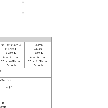
×
×
第12世代Core i3
Celeron
i3-12100E
G6900
4.20GHz
3.40GHz
4Core/8Tread
2Core/2Tread
PCore:4/8Thread
PCore:2/2Thread
Ecore 0
Ecore 0
応）
B（32GBx2）
空きスロット2
1TB
60GB