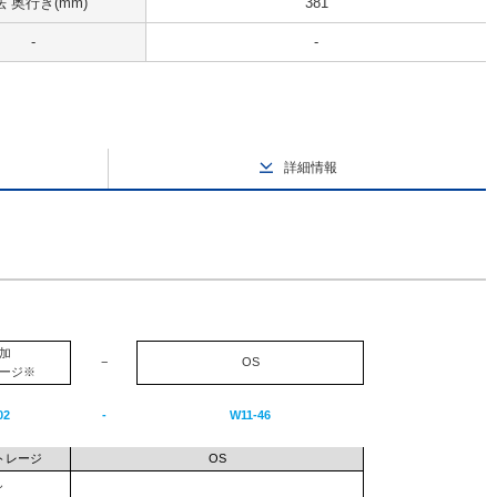
 奥行き(mm)
381
-
-
詳細情報
加
−
OS
ージ※
02
-
W11-46
トレージ
OS
し