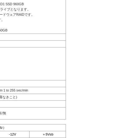
ID1 SSD 960GB
ドライブとなります。
ードウェアRAIDです。
す。
60GB
m 1 to 255 sec/min
結露なきこと)
有/無
Hz）
-12V
＋5Vsb