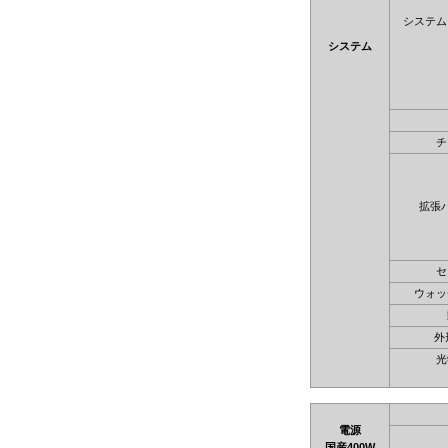
システム
システム
チ
拡張
セ
ウォッ
外
光
電源
国産400W