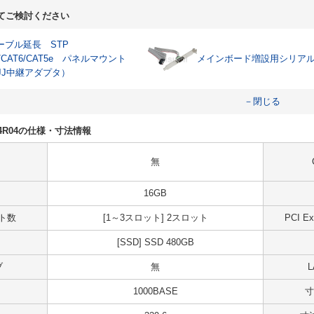
てご検討ください
ケーブル延長 STP
A/CAT6/CAT5e パネルマウント
メインボード増設用シリア
JJ中継アダプタ）
－閉じる
0S04R04の仕様・寸法情報
無
16GB
ット数
[1～3スロット] 2スロット
PCI 
[SSD] SSD 480GB
ブ
無
1000BASE
寸