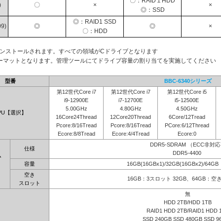
〇：RAID１HDD
)
〇
×
×
◎：SSD
◎：RAID1 SSD
9)
◎
◎
×
〇：HDD
インストールされます。すべての領域がCドライブとなります
ーマットとなります。管理ツールにてドライブ容量の割り当てを実施してください
型番
BBC-6340シリーズ
第12世代Core i7
第12世代Core i7
第12世代Core i5
i9-12900E
i7-12700E
i5-12500E
5.00GHz
4.80GHz
4.50GHz
PU【選択】
16Core24Thread
12Core20Thread
6Core/12Tread
Pcore:8/16Tread
Pcore:8/16Tread
PCore:6/12Thread
Ecore:8/8Tread
Ecore:4/4Tread
Ecore:0
DDR5-SDRAM （ECC非対
仕様
DDR5-4400
ム
容量
16GB(16GBx1)/32GB(16GBx2)/64G
】
空き
16GB：3スロット 32GB、64GB：
スロット
無
HDD 2TB/HDD 1TB
RAID1 HDD 2TB/RAID1 HDD 
SSD 240GB SSD 480GB SSD 9