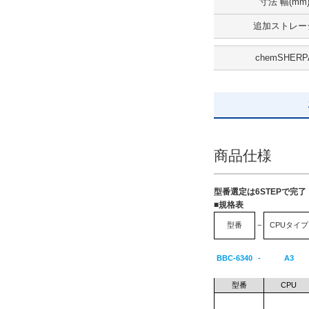
寸法 幅(mm
追加ストレー
chemSHERP
商品仕様
型番選定は6STEPで完
■規格表
型番
−
CPUタイプ
BBC-6340
-
A3
型番
CPU