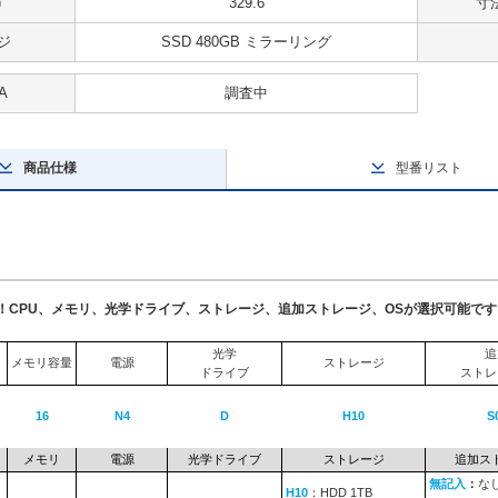
)
329.6
寸法
ジ
SSD 480GB ミラーリング
A
調査中
商品仕様
型番リスト
了！CPU、メモリ、光学ドライブ、ストレージ、追加ストレージ、OSが選択可能です
光学
追
メモリ容量
電源
ストレージ
ドライブ
ストレ
16
N4
D
H10
S
メモリ
電源
光学ドライブ
ストレージ
追加ス
無記入
：
な
H10
：HDD 1TB