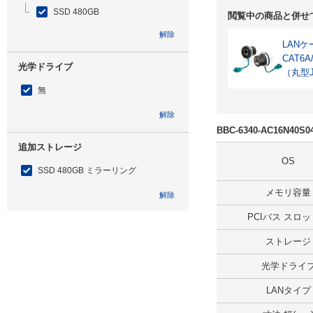
SSD 480GB
閲覧中の商品と併せ
解除
LAN
CAT6
光学ドライブ
（丸型
無
解除
BBC-6340-AC16N4
追加ストレージ
OS
SSD 480GB ミラーリング
メモリ容量
解除
PCIバス スロ
出荷日
ストレージ
すべて
光学ドライ
5日以内
LANタイプ