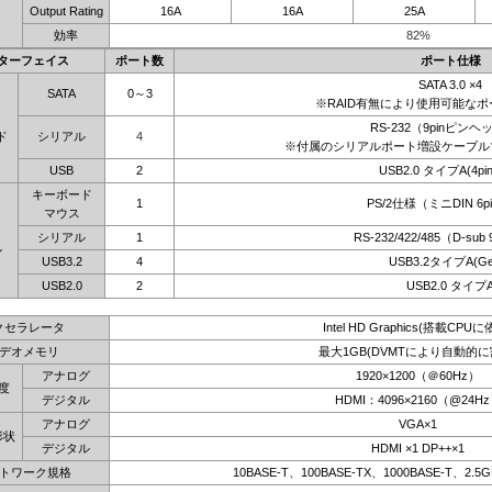
Output Rating
16A
16A
25A
効率
82%
ターフェイス
ポート数
ポート仕様
SATA 3.0 ×4
SATA
0～3
※RAID有無により使用可能な
RS-232（9pinピンヘ
ド
シリアル
4
※付属のシリアルポート増設ケーブル
USB
2
USB2.0 タイプA(4pi
キーボード
1
PS/2仕様（ミニDIN 6
マウス
シリアル
1
RS-232/422/485（D-sub
ル
USB3.2
4
USB3.2タイプA(Ge
USB2.0
2
USB2.0 タイプ
クセラレータ
Intel HD Graphics(搭載CPUに
デオメモリ
最大1GB(DVMTにより自動的に
アナログ
1920×1200（＠60Hz）
度
デジタル
HDMI：4096×2160（@24H
アナログ
VGA×1
形状
デジタル
HDMI ×1 DP++×1
トワーク規格
10BASE-T、100BASE-TX、1000BASE-T、2.5