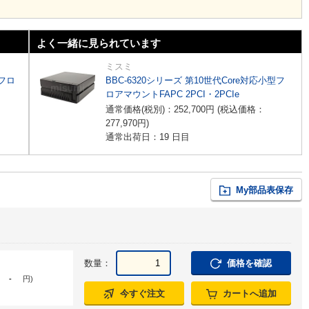
よく一緒に見られています
ミスミ
型フロ
BBC-6320シリーズ 第10世代Core対応小型フ
ロアマウントFAPC 2PCI・2PCIe
通常価格(税別)：
252,700
円
(税込価格：
277,970
円
)
通常出荷日：19 日目
My部品表保存
数量：
価格を確認
-
円
)
今すぐ注文
カートへ追加