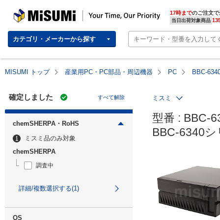
MISUMI | Your Time, Our Priority
17時まで
のご注文で
13
当日出荷対象商品
カテゴリ・メーカーから探す
MISUMI トップ
産業用PC・PC部品・周辺機器
PC
BBC-6
確定しました
すべて解除
ミスミ
型番 : BBC-6
chemSHERPA・RoHS
BBC-634
ミスミ品のみ対象
chemSHERPA
調査中
詳細/複数選択する(1)
OS