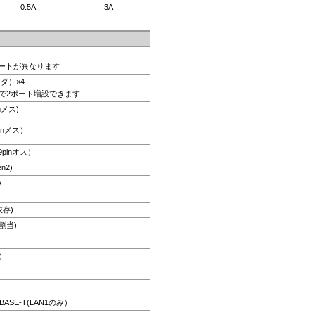
0.5A
3A
ポートが異なります
ッダ）×4
で2ポート増設できます
nメス)
pinメス）
 9pinオス）
n2)
A
依存)
割当)
z）
GBASE-T(LAN1のみ）