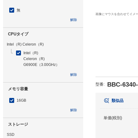
無
画像にマウスを合わせてイメ
解除
CPUタイプ
Intel（R) Celeron（R)
Intel（R)
Celeron（R)
G6900E（3.00GHz）
解除
BBC-6340
型番
:
メモリ容量
16GB
類似品
解除
単価(税別)
ストレージ
SSD