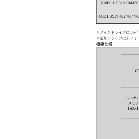
RAID1 HDD(M10/M20
RAID1 SSD(R02/R04/R0
※メインドライブにOS
※追加ドライブは未フォ
概要仕様
C
システ
メモリ
【選択