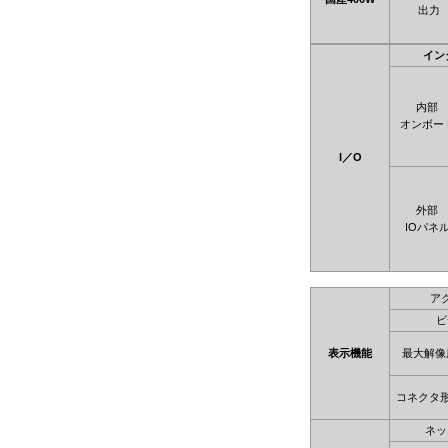
出力
イン
内部
オンボー
I／O
外部
IOパネ
ア
ビ
表示機能
最大解像
コネクタ
ネッ