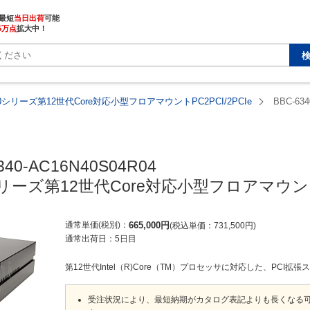
最短
当日出荷
5万点
拡大中！
340シリーズ第12世代Core対応小型フロアマウントPC2PCI/2PCIe
BBC-634
340-AC16N40S04R04

0シリーズ第12世代Core対応小型フロアマウントP
通常単価(税別)
665,000
円
税込単価
731,500
円
通常出荷日：
5日目
第12世代Intel（R)Core（TM）プロセッサに対応した、PCI拡張
受注状況により、最短納期がカタログ表記よりも長くなる