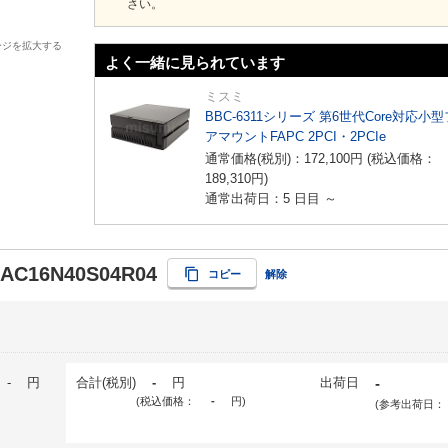
さい。
ージを拡大する
よく一緒に見られています
ミスミ
BBC-6311シリーズ 第6世代Core対応小
アマウントFAPC 2PCI・2PCIe
通常価格(税別)：
172,100
円
(税込価格：
189,310
円
)
通常出荷日：5 日目 ～
-AC16N40S04R04
コピー
解除
-
円
合計(税別)
-
円
出荷日
-
(税込価格：
-
円
)
(参考出荷日：