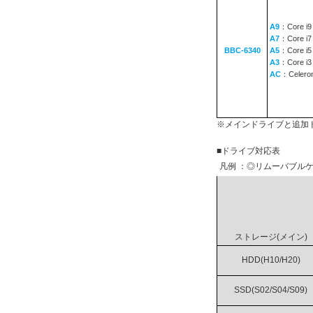
A9
：Core i9
A7
：Core i7
BBC-6340
A5
：Core i5
A3
：Core i3
AC
：Celero
※メインドライブと追加
■ドライブ対応表
凡例 ：◎リムーバブルケ
ストレージ(メイン)
HDD(H10/H20)
SSD(S02/S04/S09)