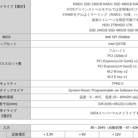
RAID1 SSD 240GB RAID1 SSD 480GB RA
ドライブ【選択】
※OSプリインストールモデルでは全領域がC
※RAIDモデルはミラーリング（RAID1）仕様、ハ
追加ストレージを指定可能で
HDD 2TB/HDD 1TB
SSD 240GB SSD 480GB SSD 9
BIOS
AMI SPI 256Mbit
ップセット
Intel Q670E
フルハイト
PCI (32bit)×2
PCI Express(x16 Gen5) x1
バススロット数
PCI Express(x4 Gen3) x1
M.2 M key x2
M.2 E key x1
キュリティ
TPM2.0
チドッグタイマ
System Reset, Programmable via Software fro
動作環境
温度：5～40℃、湿度:20～80%RH (
形寸法(mm)
329.6(W)×381(D)×136(H)
学ドライブ
SATAスーパーマルチドライブ 
【選択】
入力
85～264V（自動切替・47～63
定格電圧
＋3.3V
＋5V
＋12V