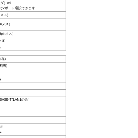
ッダ）×4
で2ポート増設できます
nメス)
pinメス）
 9pinオス）
n2)
A
依存)
割当)
z）
GBASE-T(LAN1のみ）
s※
み