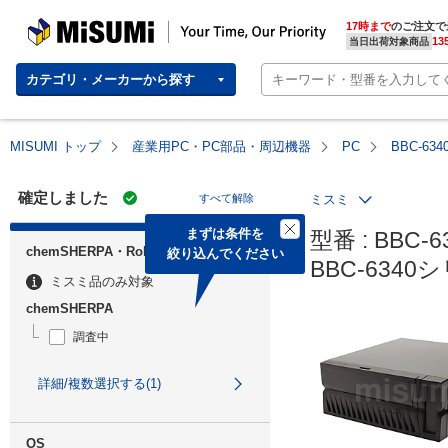
MISUMI | Your Time, Our Priority
17時まで
のご注文で
13
当日出荷対象商品
カテゴリ・メーカーから探す
MISUMI トップ
産業用PC・PC部品・周辺機器
PC
BBC-6
確定しました
すべて解除
ミスミ
まずは条件を

型番 : BBC-6
chemSHERPA・RoHS
絞り込んでください
BBC-634
ミスミ品のみ対象
chemSHERPA
調査中
詳細/複数選択する(1)
OS