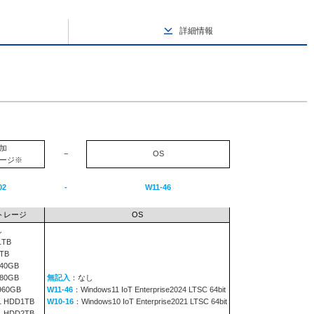
詳細情報
加
−
OS
ージ※
02
-
W11-46
トレージ
OS
し
1TB
TB
240GB
480GB
無記入
：なし
960GB
W11-46
：Windows11 IoT Enterprise2024 LTSC 64bit
1 HDD1TB
W10-16
：Windows10 IoT Enterprise2021 LTSC 64bit
1 HDD2TB