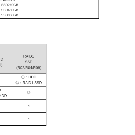
1 SSD240GB
1 SSD480GB
1 SSD960GB
RAID1
DD
SSD
0)
(R02/R04/R09)
〇：HDD
◎：RAID1 SSD
D
◎
HDD
×
×