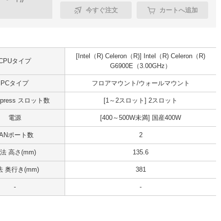
今すぐ注文
カートへ追加
[Intel（R) Celeron（R)] Intel（R) Celeron（R)
CPUタイプ
G6900E（3.00GHz）
PCタイプ
フロアマウント/ウォールマウント
Express スロット数
[1～2スロット] 2スロット
電源
[400～500W未満] 国産400W
LANポート数
2
法 高さ(mm)
135.6
 奥行き(mm)
381
-
-