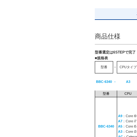
商品仕様
型番選定は6STEPで完
■規格表
型番
−
CPUタイプ
BBC-6340
-
A3
型番
CPU
A9
：Core i9
A7
：Core i7
BBC-6340
A5
：Core i5
A3
：Core i3
AC
：Celero