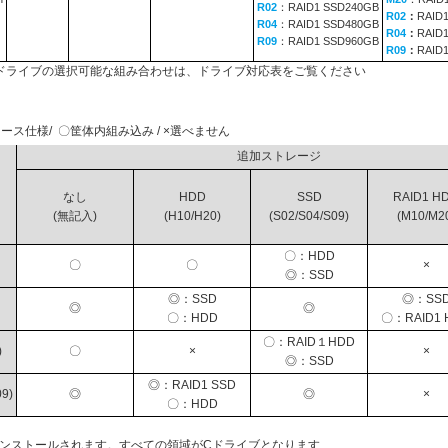
R02
：RAID1 SSD240GB
R02
：
RAID
R04
：RAID1 SSD480GB
R04
：
RAID
R09
：RAID1 SSD960GB
R09
：
RAID
ドライブの選択可能な組み合わせは、ドライブ対応表をご覧ください
ース仕様/ 〇筐体内組み込み / ×選べません
追加ストレージ
なし
HDD
SSD
RAID1 H
(無記入)
(H10/H20)
(S02/S04/S09)
(M10/M2
〇：HDD
〇
〇
×
◎：SSD
◎：SSD
◎：SS
◎
◎
〇：HDD
〇：RAID1 
〇：RAID１HDD
)
〇
×
×
◎：SSD
◎：RAID1 SSD
9)
◎
◎
×
〇：HDD
インストールされます。すべての領域がCドライブとなります