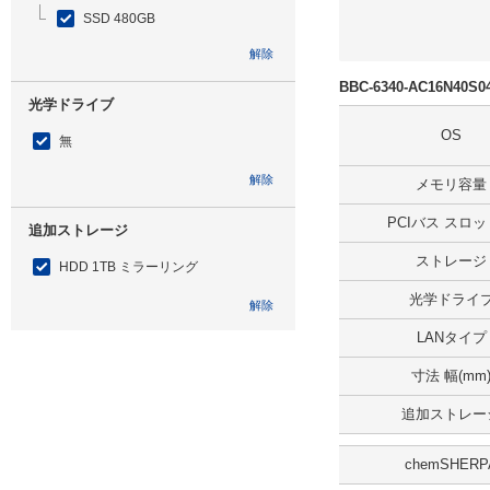
SSD 480GB
解除
BBC-6340-AC16N4
光学ドライブ
OS
無
解除
メモリ容量
PCIバス スロ
追加ストレージ
ストレージ
HDD 1TB ミラーリング
光学ドライ
解除
LANタイプ
出荷日
寸法 幅(mm
すべて
追加ストレー
19日以内
chemSHERP