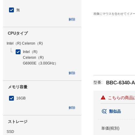
無
画像にマウスを合わせてイメ
解除
CPUタイプ
Intel（R) Celeron（R)
Intel（R)
Celeron（R)
G6900E（3.00GHz）
解除
BBC-6340-
型番
:
メモリ容量
こちらの商品
16GB
解除
類似品
ストレージ
単価(税別)
SSD