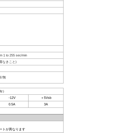
m 1 to 255 sec/min
結露なきこと)
有/無
Hz）
-12V
＋5Vsb
0.5A
3A
ポートが異なります