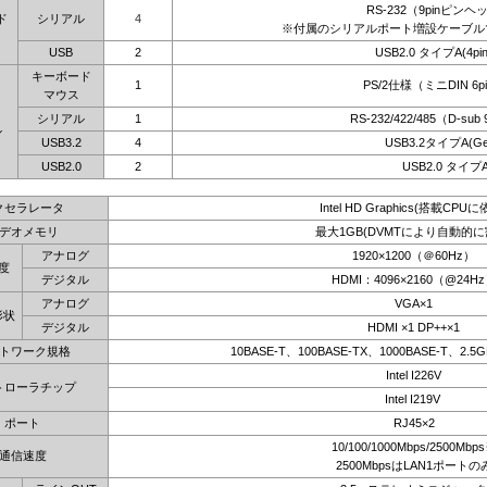
RS-232（9pinピンヘ
ド
シリアル
4
※付属のシリアルポート増設ケーブル
USB
2
USB2.0 タイプA(4pi
キーボード
1
PS/2仕様（ミニDIN 6
マウス
シリアル
1
RS-232/422/485（D-sub
ル
USB3.2
4
USB3.2タイプA(Ge
USB2.0
2
USB2.0 タイプ
クセラレータ
Intel HD Graphics(搭載CPUに
デオメモリ
最大1GB(DVMTにより自動的に
アナログ
1920×1200（＠60Hz）
度
デジタル
HDMI：4096×2160（@24H
アナログ
VGA×1
形状
デジタル
HDMI ×1 DP++×1
トワーク規格
10BASE-T、100BASE-TX、1000BASE-T、2.5
Intel I226V
トローラチップ
Intel I219V
ポート
RJ45×2
10/100/1000Mbps/2500Mbp
通信速度
2500MbpsはLAN1ポートの