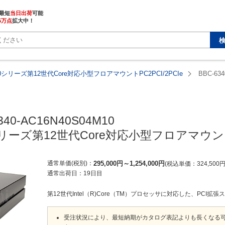
最短
当日出荷
5万点
拡大中！
340シリーズ第12世代Core対応小型フロアマウントPC2PCI/2PCIe
BBC-634
340-AC16N40S04M10

0シリーズ第12世代Core対応小型フロアマウントP
通常単価(税別)
295,000
円
～
1,254,000
円
税込単価
324,500
通常出荷日：
19日目
第12世代Intel（R)Core（TM）プロセッサに対応した、PCI拡張
受注状況により、最短納期がカタログ表記よりも長くなる