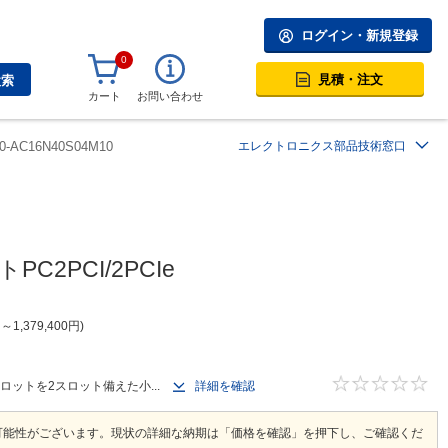
ログイン・新規登録
0
見積・注文
検索
カート
お問い合わせ
0-AC16N40S04M10
エレクトロニクス部品技術窓口
C2PCI/2PCIe
円
～
1,379,400
円
スロットを2スロット備えた小...
詳細を確認
可能性がございます。現状の詳細な納期は「価格を確認」を押下し、ご確認くだ