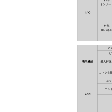
内部
オンボー
I／O
外部
IOパネ
ア
ビ
表示機能
最大解像
コネクタ
ネッ
コン
LAN