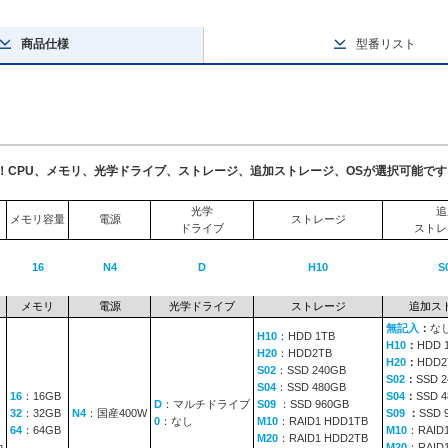
商品仕様
型番リスト
了！CPU、メモリ、光学ドライブ、ストレージ、追加ストレージ、OSが選択可能です
光学
追
メモリ容量
電源
ストレージ
ドライブ
ストレ
16
N4
D
H10
S
メモリ
電源
光学ドライブ
ストレージ
追加ス
無記入
：
な
H10
：HDD 1TB
H10
：
HDD 
H20
：HDD2TB
H20
：
HDD2
S02
：SSD 240GB
S02
：
SSD 
S04
：SSD 480GB
16
：16GB
S04
：
SSD 
D
：マルチドライブ
S09
：SSD 960GB
32
：32GB
N4
：国産400W
S09
：
SSD 
0
：なし
M10
：RAID1 HDD1TB
64
：64GB
M10
：RAID
M20
：RAID1 HDD2TB
n
M20
：RAID