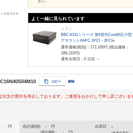
さい。
ージを拡大する
よく一緒に見られています
ミスミ
BBC-6311シリーズ 第6世代Core対応小
アマウントFAPC 2PCI・2PCIe
通常価格(税別)：
172,100
円
(税込価格：
189,310
円
)
通常出荷日：5 日目 ～
AC16N40S04M10
コピー
解除
は注文の受付を停止しております。ご迷惑をおかけして申し訳ございま
-
円
合計(税別)
-
円
出荷日
-
(税込価格：
-
円
)
(参考出荷日：