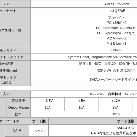
BIOS
AMI SPI 256Mbit
ップセット
Intel Q670E
フルハイト
PCI (32bit)×2
PCI Express(x16 Gen5) x1
バススロット数
PCI Express(x4 Gen3) x1
M.2 M key x2
M.2 E key x1
キュリティ
TPM2.0
チドッグタイマ
System Reset, Programmable via Software fro
動作環境
温度：5～40℃、湿度:20～80%RH (
形寸法(mm)
329.6(W)×381(D)×136(H)
学ドライブ
SATAスーパーマルチドライブ 
【選択】
入力
85～264V（自動切替・47～63
定格電圧
＋3.3V
＋5V
＋12V
Output Rating
16A
16A
25A
効率
82%
ターフェイス
ポート数
ポート仕様
SATA 3.0 ×4
SATA
0～3
※RAID有無により使用可能な