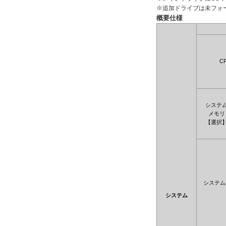
※追加ドライブは未フォ
概要仕様
C
システ
メモリ
【選択
システム
システム