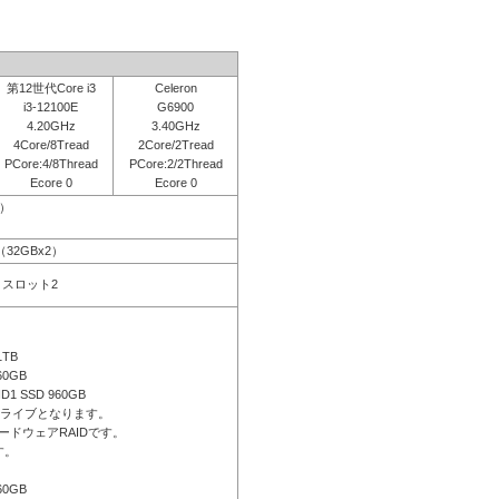
第12世代Core i3
Celeron
i3-12100E
G6900
4.20GHz
3.40GHz
4Core/8Tread
2Core/2Tread
PCore:4/8Thread
PCore:2/2Thread
Ecore 0
Ecore 0
応）
B（32GBx2）
空きスロット2
1TB
60GB
ID1 SSD 960GB
ドライブとなります。
ードウェアRAIDです。
す。
60GB