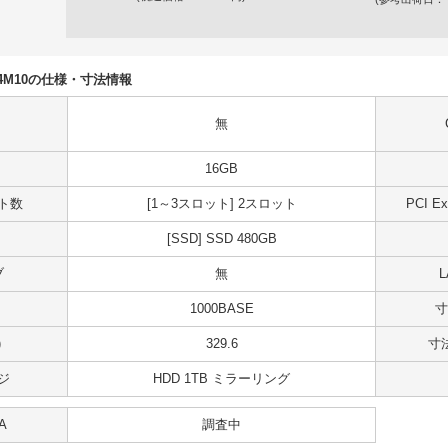
0S04M10の仕様・寸法情報
無
16GB
ット数
[1～3スロット] 2スロット
PCI 
[SSD] SSD 480GB
ブ
無
1000BASE
寸
)
329.6
寸法
ジ
HDD 1TB ミラーリング
A
調査中