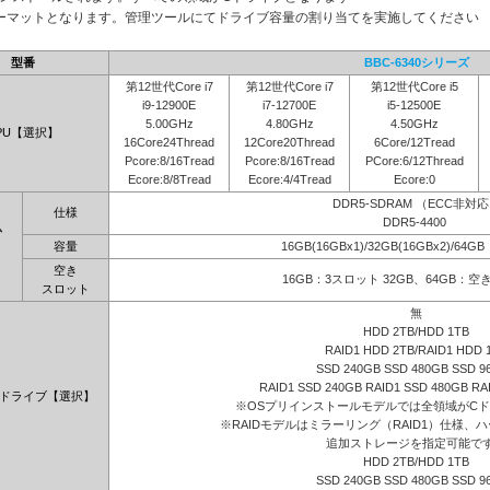
ーマットとなります。管理ツールにてドライブ容量の割り当てを実施してください
型番
BBC-6340シリーズ
第12世代Core i7
第12世代Core i7
第12世代Core i5
i9-12900E
i7-12700E
i5-12500E
5.00GHz
4.80GHz
4.50GHz
PU【選択】
16Core24Thread
12Core20Thread
6Core/12Tread
Pcore:8/16Tread
Pcore:8/16Tread
PCore:6/12Thread
Ecore:8/8Tread
Ecore:4/4Tread
Ecore:0
DDR5-SDRAM （ECC非対
仕様
DDR5-4400
ム
容量
16GB(16GBx1)/32GB(16GBx2)/64G
】
空き
16GB：3スロット 32GB、64GB：
スロット
無
HDD 2TB/HDD 1TB
RAID1 HDD 2TB/RAID1 HDD 
SSD 240GB SSD 480GB SSD 9
RAID1 SSD 240GB RAID1 SSD 480GB RA
ドライブ【選択】
※OSプリインストールモデルでは全領域がC
※RAIDモデルはミラーリング（RAID1）仕様、ハ
追加ストレージを指定可能で
HDD 2TB/HDD 1TB
SSD 240GB SSD 480GB SSD 9