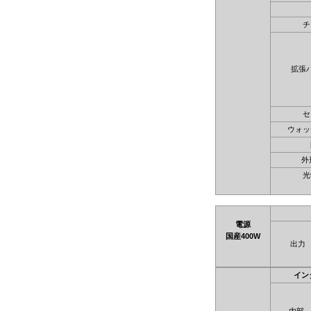
チ
拡張
セ
ウォッ
外
光
電源
国産400W
出力
イン