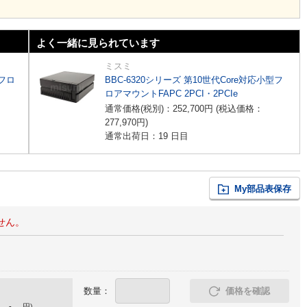
よく一緒に見られています
ミスミ
型フロ
BBC-6320シリーズ 第10世代Core対応小型フ
ロアマウントFAPC 2PCI・2PCIe
通常価格(税別)：
252,700
円
(税込価格：
277,970
円
)
通常出荷日：19 日目
My部品表保存
せん。
数量：
価格を確認
-
円
)