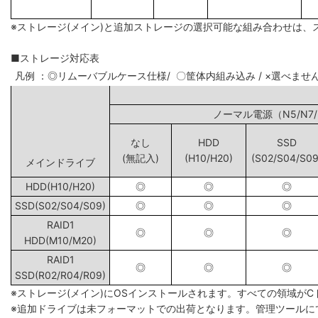
※ストレージ(メイン)と追加ストレージの選択可能な組み合わせは、
■ストレージ対応表
凡例 ：◎リムーバブルケース仕様/ 〇筐体内組み込み / ×選べませ
ノーマル電源（N5
なし
HDD
SSD
(無記入)
(H10/H20)
(S02/S04/S09
メインドライブ
HDD(H10/H20)
◎
◎
◎
SSD(S02/S04/S09)
◎
◎
◎
RAID1
◎
◎
◎
HDD(M10/M20)
RAID1
◎
◎
◎
SSD(R02/R04/R09)
※ストレージ(メイン)にOSインストールされます。すべての領域が
※追加ドライブは未フォーマットでの出荷となります。管理ツールに