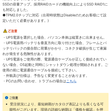
SSDの容量アップ。採用RAIDカードの機能向上によりSSD RAID1に
も対応しました。
●TPM2.0チップに対応（出荷時状態はDisableのためお客様にて設
定いただく必要があります。)
・UPS電源を選択した場合、パソコン本体は縦置きに出来ません。
・UPS電源用バッテリを垂直方向に取り付けた場合、フレームとバ
ッテリパックの接合部に荷重がかかり、コネクタ破損が生じて液漏
れが発生する危険性があります。
・UPS電源をご使用の際、電源通信ケーブルが正しく接続されてい
ない場合、OS起動と同時にシャットダウン処理が開始されます。ご
使用の前に電源通信ケーブルを接続して下さい。
・外観及び仕様は、予告なく変更することがあります。
・PCのお問い合わせ、トラブルの場合は
こちら
ご注意
受注状況により、最短納期がカタログ表記よりも長くなる可
能性がございます。現状の詳細な納期は「価格を確認」を押