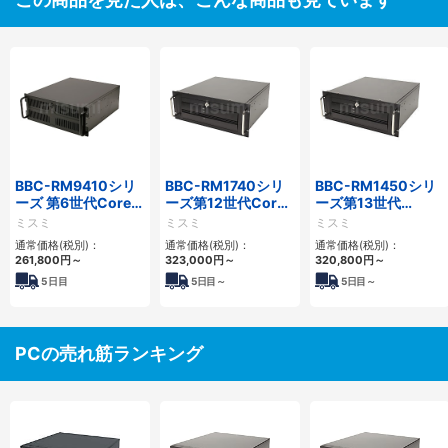
BBC-RM9410シリ
BBC-RM1740シリ
BBC-RM1450シリ
ーズ 第6世代Core対
ーズ第12世代Core
ーズ第13世代
応ラックマウント
省スペースラックマ
Core・12世代
ミスミ
ミスミ
ミスミ
FAPC 3PCI・3PCIe
ウントFAPC4PCI・
Celeron対応ラック
通常価格(税別)：
通常価格(税別)：
通常価格(税別)：
3PCIe
マウント4PCIe
261,800
円
～
323,000
円
～
320,800
円
～
5
日目
5
日目～
5
日目～
PCの売れ筋ランキング