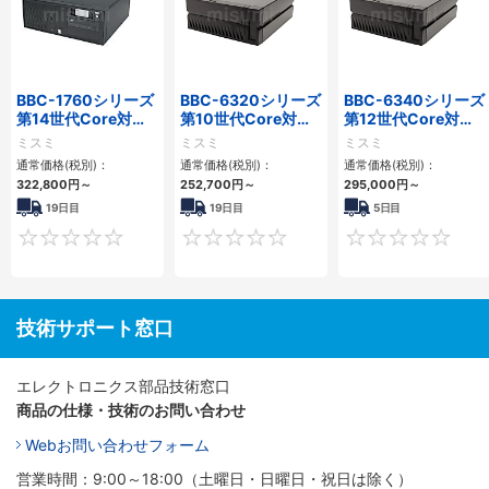
BBC-1760シリーズ
BBC-6320シリーズ
BBC-6340シリーズ
第14世代Core対応
第10世代Core対応
第12世代Core対応
小型フロアマウント
小型フロアマウント
小型フロアマウント
ミスミ
ミスミ
ミスミ
3PCIe
FAPC 2PCI・2PCIe
PC2PCI/2PCIe
通常価格(税別)：
通常価格(税別)：
通常価格(税別)：
322,800
円
～
252,700
円
～
295,000
円
～
19日目
19日目
5日目
0
0
技術サポート窓口
エレクトロニクス部品技術窓口
商品の仕様・技術のお問い合わせ
Webお問い合わせフォーム
営業時間：9:00～18:00（土曜日・日曜日・祝日は除く）