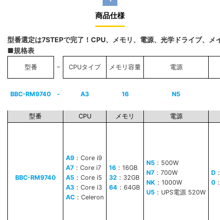
商品仕様
型番選定は7STEPで完了！CPU、メモリ、電源、光学ドライブ、
■規格表
−
型番
CPUタイプ
メモリ容量
電源
BBC-RM9740
-
A3
16
N5
型番
CPU
メモリ
電源
A9
：Core i9
N5
：500W
A7
：Core i7
16
：16GB
N7
：700W
D
BBC-RM9740
A5
：Core i5
32
：32GB
NK
：1000W
0
A3
：Core i3
64
：64GB
U5
：UPS電源 520W
AC
：Celeron