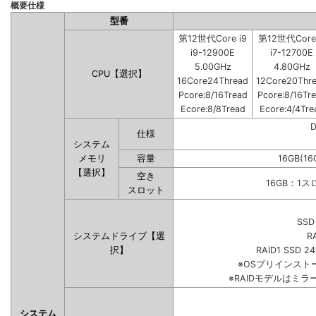
概要仕様
型番
第12世代Core i9
第12世代Core 
i9-12900E
i7-12700E
5.00GHz
4.80GHz
CPU【選択】
16Core24Thread
12Core20Thr
Pcore:8/16Tread
Pcore:8/16Tr
Ecore:8/8Tread
Ecore:4/4Tre
仕様
システム
メモリ
容量
16GB(16
【選択】
空き
16GB：1
スロット
SSD
システムドライブ【選
R
択】
RAID1 SSD 2
※OSプリインス
※RAIDモデルはミラ
システム