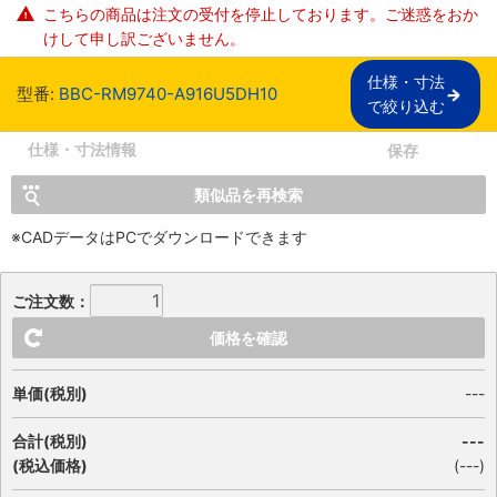
こちらの商品は注文の受付を停止しております。ご迷惑をおか
けして申し訳ございません。
仕様・寸法

型番:
BBC-RM9740-A916U5DH10
で絞り込む
仕様・寸法情報
保存
類似品を再検索
※CADデータはPCでダウンロードできます
ご注文数：
価格を確認
単価(税別)
---
合計(税別)
---
(税込価格)
(
---
)