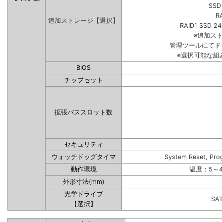
SSD
R
追加ストレージ【選択】
RAID1 SSD 2
※追加ス
管理ツールにてド
※選択可能な組
BIOS
チップセット
拡張バススロット数
セキュリティ
ウォッチドッグタイマ
System Reset, Pro
動作環境
温度：5～4
外形寸法(mm)
光学ドライブ
SA
【選択】