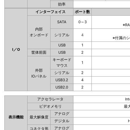
効率
インターフェイス
ポート数
SATA
0～3
※R
内部
オンボード
シリアル
4
※付属の
USB
1
I／O
筐体前面
USB
2
キーボード
1
マウス
外部
シリアル
2
IOパネル
USB3.2
4
USB2.0
2
アクセラレータ
In
ビデオメモリ
最
アナログ
表示機能
最大解像度
デジタル
アナログ
コネクタ形