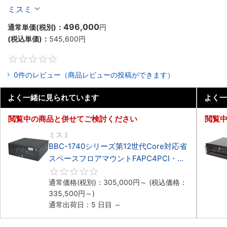
マウントFAPC4PCI・3PCIe
ミスミ
496,000
通常単価(税別)：
円
(税込単価)：
545,600
円
0
0件のレビュー（商品レビューの投稿ができます）
よく一緒に見られています
よく一
閲覧中の商品と併せてご検討ください
閲覧
ミスミ
BBC-1740シリーズ第12世代Core対応省
スペースフロアマウントFAPC4PCI・
3PCIe
0
通常価格(税別)：
305,000
円
～
(税込価格：
335,500
円
～)
通常出荷日：5 日目 ～