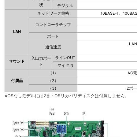
状
デジタル
ネットワーク規格
10BASE-T、100BA
コントローラチップ
LAN
ポート
LAN
通信速度
ラインOUT
入出力ポー
サウンド
ト
マイクIN
（1）
AC
付属品
（2）
（3）
2ポ
※OSなしモデルには2番：OSリカバリディスクは付属しません。