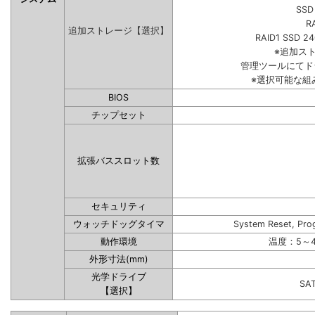
SSD
R
追加ストレージ【選択】
RAID1 SSD 2
※追加ス
管理ツールにてド
※選択可能な組
BIOS
チップセット
拡張バススロット数
セキュリティ
ウォッチドッグタイマ
System Reset, Pro
動作環境
温度：5～4
外形寸法(mm)
光学ドライブ
SA
【選択】