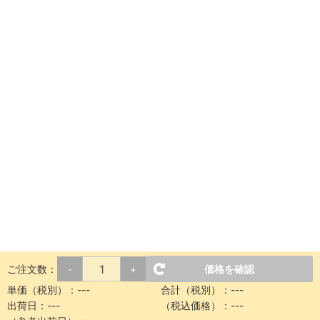
ご注文数：
価格を確認
-
+
単価（税別）：
---
合計（税別）：
---
出荷日：
---
（税込価格）：
---