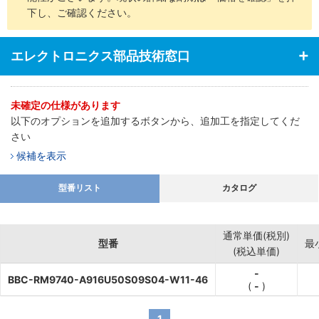
下し、ご確認ください。
エレクトロニクス部品技術窓口
未確定の仕様があります
以下のオプションを追加するボタンから、追加工を指定してくだ
さい
候補を表示
型番リスト
カタログ
通常単価(税別)
型番
最
(税込単価)
-
BBC-RM9740-A916U50S09S04-W11-46
(
-
)
1