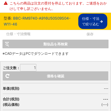
こちらの商品は注文の受付を停止しております。ご迷惑をおか
けして申し訳ございません。
型番:
BBC-RM9740-A916U50S09S04-
仕様・寸法

W11-46
で絞り込む
仕様・寸法情報
保存
類似品を再検索
※CADデータはPCでダウンロードできます
ご注文数：
価格を確認
単価(税別)
---
合計(税別)
---
(税込価格)
(
---
)