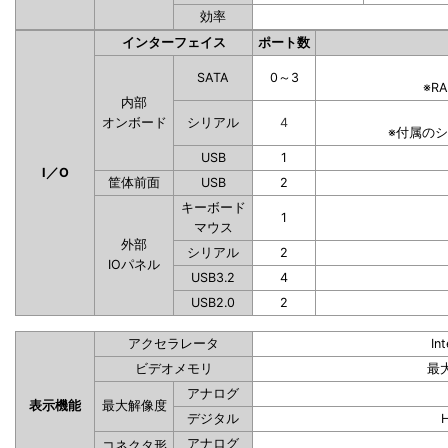
効率
インターフェイス
ポート数
SATA
0～3
※R
内部
オンボード
シリアル
4
※付属の
USB
1
I／O
筐体前面
USB
2
キーボード
1
マウス
外部
シリアル
2
IOパネル
USB3.2
4
USB2.0
2
アクセラレータ
In
ビデオメモリ
最
アナログ
表示機能
最大解像度
デジタル
アナログ
コネクタ形