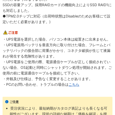
SSDの容量アップ。採用RAIDカードの機能向上によりSSD RAID1に
も対応しました。
●TPM2.0チップに対応（出荷時状態はDisableのためお客様にて設
定いただく必要があります。)
・UPS電源を選択した場合、パソコン本体は縦置きに出来ません。
・UPS電源用バッテリを垂直方向に取り付けた場合、フレームとバ
ッテリパックの接合部に荷重がかかり、コネクタ破損が生じて液漏
れが発生する危険性があります。
・UPS電源をご使用の際、電源通信ケーブルが正しく接続されてい
ない場合、OS起動と同時にシャットダウン処理が開始されます。ご
使用の前に電源通信ケーブルを接続して下さい。
・外観及び仕様は、予告なく変更することがあります。
・PCのお問い合わせ、トラブルの場合は
こちら
ご注意
受注状況により、最短納期がカタログ表記よりも長くなる可
能性がございます。現状の詳細な納期は「価格を確認」を押