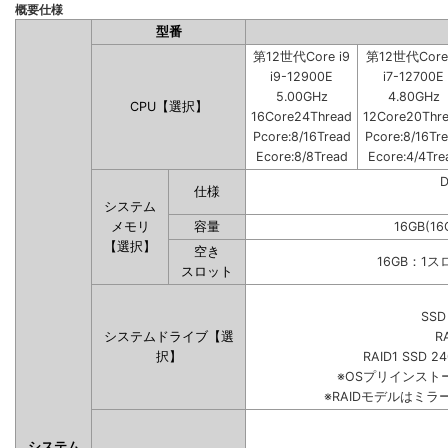
概要仕様
型番
第12世代Core i9
第12世代Core 
i9-12900E
i7-12700E
5.00GHz
4.80GHz
CPU【選択】
16Core24Thread
12Core20Thr
Pcore:8/16Tread
Pcore:8/16Tr
Ecore:8/8Tread
Ecore:4/4Tre
仕様
システム
メモリ
容量
16GB(16
【選択】
空き
16GB：1
スロット
SSD
システムドライブ【選
R
択】
RAID1 SSD 2
※OSプリインス
※RAIDモデルはミラ
システム