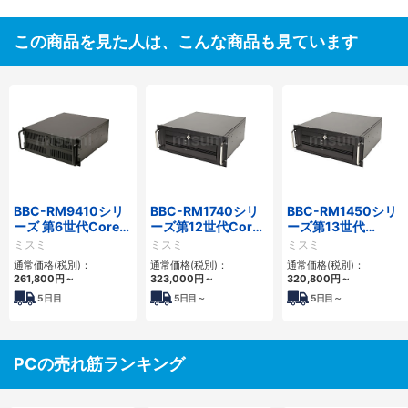
この商品を見た人は、こんな商品も見ています
BBC-RM9410シリ
BBC-RM1740シリ
BBC-RM1450シリ
ーズ 第6世代Core対
ーズ第12世代Core
ーズ第13世代
応ラックマウント
省スペースラックマ
Core・12世代
ミスミ
ミスミ
ミスミ
FAPC 3PCI・3PCIe
ウントFAPC4PCI・
Celeron対応ラック
通常価格(税別)：
通常価格(税別)：
通常価格(税別)：
3PCIe
マウント4PCIe
261,800
円
～
323,000
円
～
320,800
円
～
5
日目
5
日目～
5
日目～
PCの売れ筋ランキング