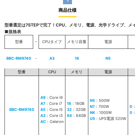
商品仕様
型番選定は7STEPで完了！CPU、メモリ、電源、光学ドライブ、
■規格表
−
型番
CPUタイプ
メモリ容量
電源
BBC-RM9740
-
A3
16
N5
型番
CPU
メモリ
電源
A9
：Core i9
N5
：500W
A7
：Core i7
16
：16GB
N7
：700W
D
BBC-RM9740
A5
：Core i5
32
：32GB
NK
：1000W
0
A3
：Core i3
64
：64GB
U5
：UPS電源 520W
AC
：Celeron