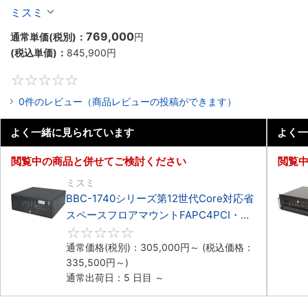
マウントFAPC4PCI・3PCIe
ミスミ
769,000
通常単価(税別)：
円
(税込単価)：
845,900
円
0
0件のレビュー（商品レビューの投稿ができます）
よく一緒に見られています
よく一
閲覧中の商品と併せてご検討ください
閲覧
ミスミ
BBC-1740シリーズ第12世代Core対応省
スペースフロアマウントFAPC4PCI・
3PCIe
0
通常価格(税別)：
305,000
円
～
(税込価格：
335,500
円
～)
通常出荷日：5 日目 ～