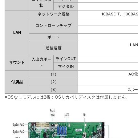
状
デジタル
ネットワーク規格
10BASE-T、100BA
コントローラチップ
LAN
ポート
LAN
通信速度
ラインOUT
入出力ポー
サウンド
ト
マイクIN
（1）
AC
付属品
（2）
（3）
2ポ
※OSなしモデルには2番：OSリカバリディスクは付属しません。