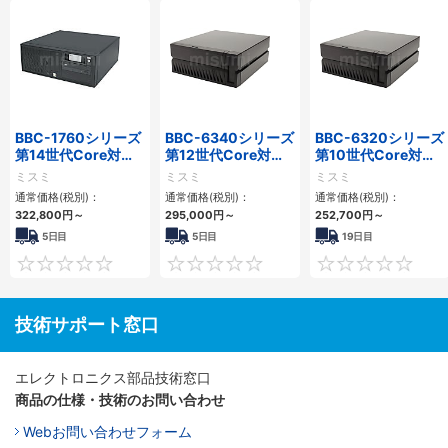
BBC-1760シリーズ
BBC-6340シリーズ
BBC-6320シリーズ
第14世代Core対応
第12世代Core対応
第10世代Core対応
小型フロアマウント
小型フロアマウント
小型フロアマウント
ミスミ
ミスミ
ミスミ
3PCIe
PC2PCI/2PCIe
FAPC 2PCI・2PCIe
通常価格(税別)：
通常価格(税別)：
通常価格(税別)：
322,800
円
～
295,000
円
～
252,700
円
～
5日目
5日目
19日目
0
0
技術サポート窓口
エレクトロニクス部品技術窓口
商品の仕様・技術のお問い合わせ
Webお問い合わせフォーム