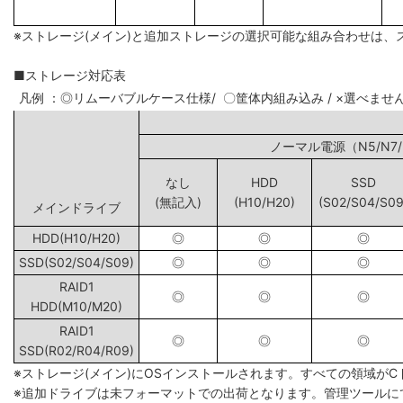
※ストレージ(メイン)と追加ストレージの選択可能な組み合わせは、
■ストレージ対応表
凡例 ：◎リムーバブルケース仕様/ 〇筐体内組み込み / ×選べませ
ノーマル電源（N5
なし
HDD
SSD
(無記入)
(H10/H20)
(S02/S04/S09
メインドライブ
HDD(H10/H20)
◎
◎
◎
SSD(S02/S04/S09)
◎
◎
◎
RAID1
◎
◎
◎
HDD(M10/M20)
RAID1
◎
◎
◎
SSD(R02/R04/R09)
※ストレージ(メイン)にOSインストールされます。すべての領域が
※追加ドライブは未フォーマットでの出荷となります。管理ツールに