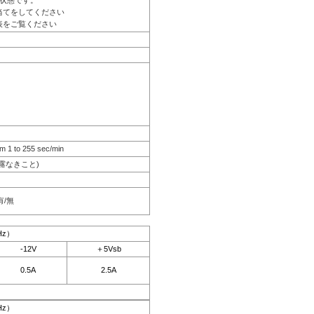
状態です。
当てをしてください
表をご覧ください
m 1 to 255 sec/min
結露なきこと)
有/無
Hz）
-12V
＋5Vsb
0.5A
2.5A
Hz）