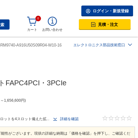
ログイン・新規登録
0
見積・注文
検索
カート
お問い合わせ
RM9740-A916U50S09R04-W10-16
エレクトロニクス部品技術窓口
APC4PCI・3PCIe
円
～
1,656,600
円
スロットを4スロット備えた拡...
詳細を確認
可能性がございます。現状の詳細な納期は「価格を確認」を押下し、ご確認くだ