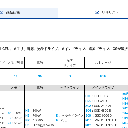
商品仕様
型番リスト
了！CPU、メモリ、電源、光学ドライブ、メインドライブ、追加ドライブ、OSが選
光学
イプ
メモリ容量
電源
ストレージ
ドライブ
16
N5
D
H10
メモリ
電源
光学ドライブ
メインドライブ
無
H10
：HDD 1TB
H10
H20
：HDD2TB
H20
S02
：SSD 240GB
 i9
S02
N5
：500W
S04
：SSD 480GB
 i7
16
：16GB
S04
N7
：700W
D
：マルチドライブ
S09
：SSD 960GB
 i5
32
：32GB
S0
NK
：1000W
0
：なし
M10
：RAID1 HDD1TB
 i3
64
：64GB
M1
U5
：UPS電源 520W
M20
：RAID1 HDD2TB
eron
M2