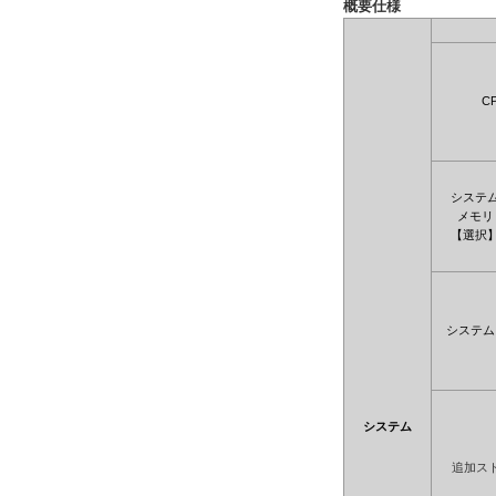
概要仕様
C
システ
メモリ
【選択
システム
システム
追加ス