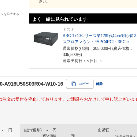
さい。
ージを拡大する
よく一緒に見られています
ミスミ
BBC-1740シリーズ第12世代Core対応省
スフロアマウントFAPC4PCI・3PCIe
通常価格(税別)：
305,000
円
(税込価格：
335,500
円
)
通常出荷日：5 日目 ～
0-A916U50S09R04-W10-16
コピー
解除
は注文の受付を停止しております。ご迷惑をおかけして申し訳ございま
-
円
合計(税別)
-
円
出荷日
-
(税込価格：
-
円
)
(参考出荷日：