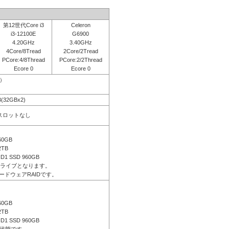
第12世代Core i3
Celeron
i3-12100E
G6900
4.20GHz
3.40GHz
4Core/8Tread
2Core/2Tread
PCore:4/8Thread
PCore:2/2Thread
Ecore 0
Ecore 0
応）
B(32GBx2)
きスロットなし
60GB
2TB
ID1 SSD 960GB
ドライブとなります。
ードウェアRAIDです。
60GB
2TB
ID1 SSD 960GB