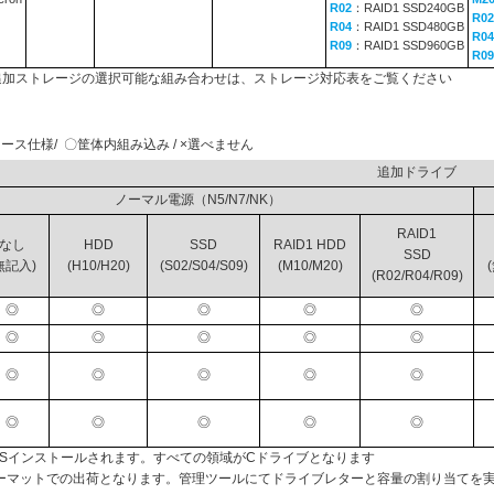
R02
：RAID1 SSD240GB
R02
R04
：RAID1 SSD480GB
R04
R09
：RAID1 SSD960GB
R09
と追加ストレージの選択可能な組み合わせは、ストレージ対応表をご覧ください
ース仕様/ 〇筐体内組み込み / ×選べません
追加ド
ノーマル電源（N5/N7/NK）
RAID1
なし
HDD
SSD
RAID1 HDD
SSD
無記入)
(H10/H20)
(S02/S04/S09)
(M10/M20)
(R02/R04/R09)
◎
◎
◎
◎
◎
◎
◎
◎
◎
◎
◎
◎
◎
◎
◎
◎
◎
◎
◎
◎
OSインストールされます。すべての領域がCドライブとなります
ーマットでの出荷となります。管理ツールにてドライブレターと容量の割り当てを