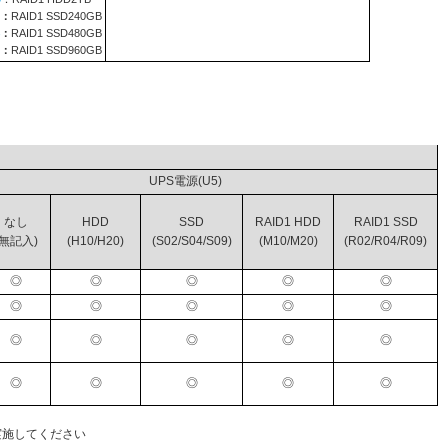
：
RAID1 SSD240GB
：
RAID1 SSD480GB
：
RAID1 SSD960GB
ライブ
UPS電源(U5)
なし
HDD
SSD
RAID1 HDD
RAID1 SSD
(無記入)
(H10/H20)
(S02/S04/S09)
(M10/M20)
(R02/R04/R09)
◎
◎
◎
◎
◎
◎
◎
◎
◎
◎
◎
◎
◎
◎
◎
◎
◎
◎
◎
◎
実施してください