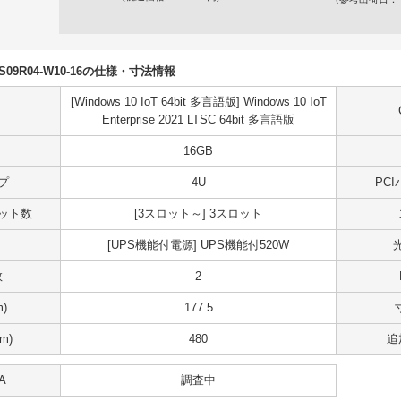
50S09R04-W10-16の仕様・寸法情報
[Windows 10 IoT 64bit 多言語版] Windows 10 IoT
Enterprise 2021 LTSC 64bit 多言語版
16GB
プ
4U
PC
スロット数
[3スロット～] 3スロット
[UPS機能付電源] UPS機能付520W
数
2
)
177.5
m)
480
追
A
調査中