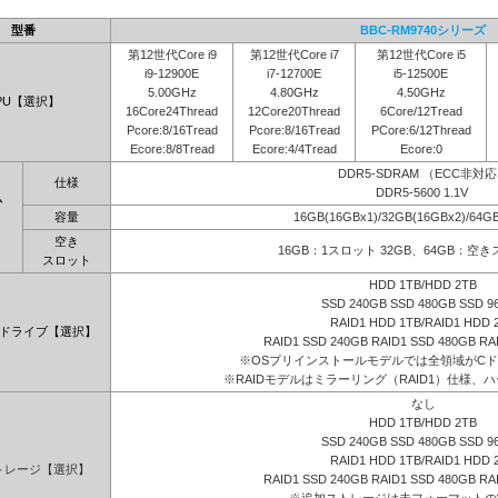
型番
BBC-RM9740シリーズ
第12世代Core i9
第12世代Core i7
第12世代Core i5
i9-12900E
i7-12700E
i5-12500E
5.00GHz
4.80GHz
4.50GHz
PU【選択】
16Core24Thread
12Core20Thread
6Core/12Tread
Pcore:8/16Tread
Pcore:8/16Tread
PCore:6/12Thread
Ecore:8/8Tread
Ecore:4/4Tread
Ecore:0
DDR5-SDRAM （ECC非対
仕様
DDR5-5600 1.1V
ム
容量
16GB(16GBx1)/32GB(16GBx2)/64G
】
空き
16GB：1スロット 32GB、64GB：空
スロット
HDD 1TB/HDD 2TB
SSD 240GB SSD 480GB SSD 9
RAID1 HDD 1TB/RAID1 HDD 
ドライブ【選択】
RAID1 SSD 240GB RAID1 SSD 480GB RA
※OSプリインストールモデルでは全領域がC
※RAIDモデルはミラーリング（RAID1）仕様、ハ
なし
HDD 1TB/HDD 2TB
SSD 240GB SSD 480GB SSD 9
RAID1 HDD 1TB/RAID1 HDD 
トレージ【選択】
RAID1 SSD 240GB RAID1 SSD 480GB RA