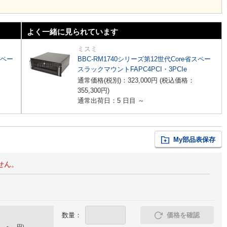
よく一緒に見られています
ミスミ
スペー
BBC-RM1740シリーズ第12世代Core省スペー
スラックマウントFAPC4PCI・3PCIe
通常価格(税別)：
323,000
円
(税込価格：
355,300
円
)
通常出荷日：5 日目 ～
My部品表保存
せん。
数量：
価格を確認
-
円
)