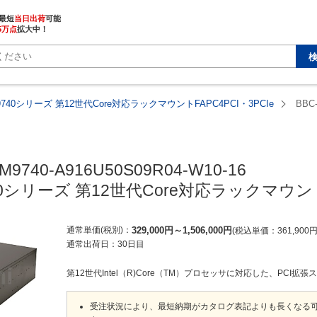
最短
当日出荷
5万点
拡大中！
9740シリーズ 第12世代Core対応ラックマウントFAPC4PCI・3PCIe
BBC-
M9740-A916U50S09R04-W10-16

40シリーズ 第12世代Core対応ラックマウントF
通常単価(税別)
329,000
円
～
1,506,000
円
税込単価
361,900
通常出荷日：
30日目
第12世代Intel（R)Core（TM）プロセッサに対応した、PCI拡張
受注状況により、最短納期がカタログ表記よりも長くなる