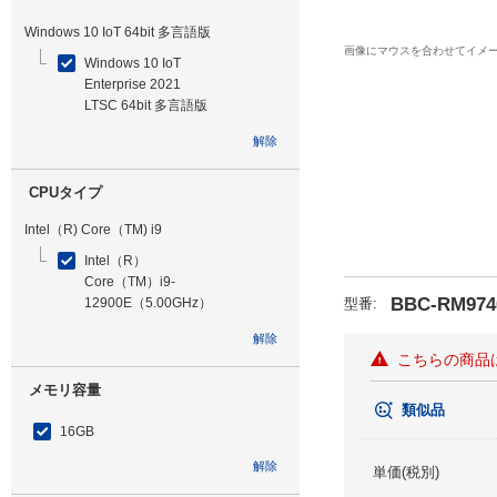
Windows 10 IoT 64bit 多言語版
画像にマウスを合わせてイメ
Windows 10 IoT
Enterprise 2021
LTSC 64bit 多言語版
解除
CPUタイプ
Intel（R) Core（TM) i9
Intel（R）
Core（TM）i9-
BBC-RM974
12900E（5.00GHz）
型番
:
解除
こちらの商品
メモリ容量
類似品
16GB
解除
単価(税別)