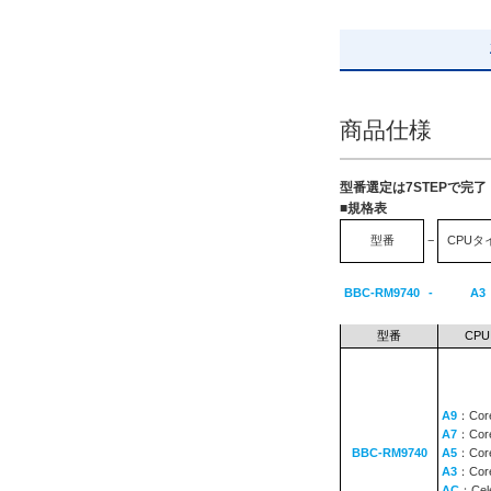
解除
出荷日
すべて
商品仕様
30日以内
型番選定は7STEPで完
■規格表
型番
−
CPUタ
BBC-RM9740
-
A3
型番
CPU
A9
：Core
A7
：Core
BBC-RM9740
A5
：Core
A3
：Core
AC
：Cel