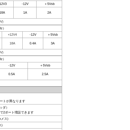
12V3
-12V
＋5Vsb
18A
1A
2A
V)
Hz）
+12V4
-12V
＋5Vsb
18A
0.4A
3A
V)
Hz）
-12V
＋5Vsb
0.5A
2.5A
ポートが異なります
ヘッダ）
で2ポート増設できます
inメス)
ス)