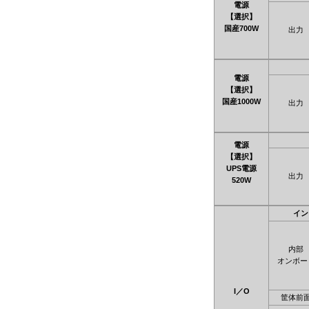
電源
【選択】
国産700W
出力
電源
【選択】
国産1000W
出力
電源
【選択】
UPS電源
出力
520W
イン
内部
オンボー
I／O
筐体前