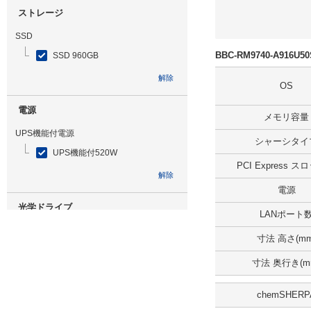
ストレージ
SSD
BBC-RM9740-A916U
SSD 960GB
解除
OS
電源
メモリ容量
UPS機能付電源
シャーシタイ
UPS機能付520W
PCI Express 
解除
電源
光学ドライブ
LANポート
無
寸法 高さ(mm
解除
寸法 奥行き(m
追加ストレージ
chemSHERP
SSD 480GB ミラーリング