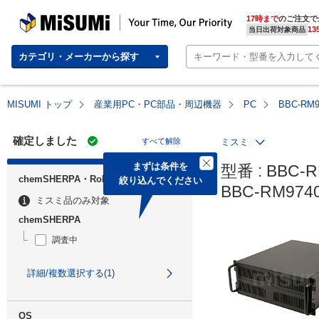
MISUMI | Your Time, Our Priority
17時まで
のご注文で
13
当日出荷対象商品
カテゴリ・メーカーから探す
MISUMI トップ
産業用PC・PC部品・周辺機器
PC
BBC-RM
確定しました
すべて解除
ミスミ
まずは条件を

型番 : BBC-R
chemSHERPA・RoHS
絞り込んでください
BBC-RM97
ミスミ品のみ対象
chemSHERPA
調査中
詳細/複数選択する(1)
OS