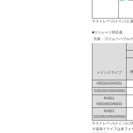
※ストレージ(メイン)
■ストレージ対応表
凡例 ：◎リムーバブルケ
(
メインドライブ
HDD(H10/H20)
SSD(S02/S04/S09)
RAID1
HDD(M10/M20)
RAID1
SSD(R02/R04/R09)
※ストレージ(メイン)に
※追加ドライブは未フォ