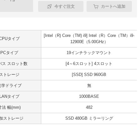
今すぐ注文
カートへ追加
[Intel（R) Core（TM) i9] Intel（R）Core（TM）i9-
CPUタイプ
12900E（5.00GHz）
PCタイプ
19インチラックマウント
Iバス スロット数
[4～6スロット] 4スロット
ストレージ
[SSD] SSD 960GB
光学ドライブ
無
LANタイプ
1000BASE
寸法 幅(mm)
482
加ストレージ
SSD 480GB ミラーリング