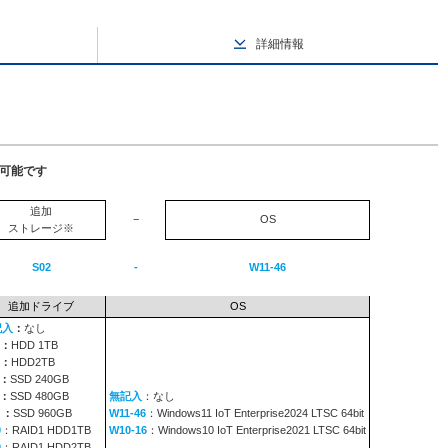
詳細情報
択可能です
追加
−
OS
ストレージ※
S02
-
W11-46
追加ドライブ
OS
記入
：
なし
：
HDD 1TB
：
HDD2TB
：
SSD 240GB
：
SSD 480GB
無記入
：なし
9
：
SSD 960GB
W11-46
：Windows11 IoT Enterprise2024 LTSC 64bit
0
：RAID1 HDD1TB
W10-16
：Windows10 IoT Enterprise2021 LTSC 64bit
0
：RAID1 HDD2TB