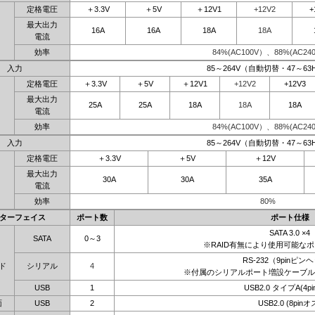
定格電圧
＋3.3V
＋5V
＋12V1
+12V2
+
最大出力
16A
16A
18A
18A
電流
効率
84%(AC100V）、88%(AC240
入力
85～264V（自動切替・47～63
定格電圧
＋3.3V
＋5V
＋12V1
+12V2
+12V3
最大出力
25A
25A
18A
18A
18A
電流
効率
84%(AC100V）、88%(AC240
入力
85～264V（自動切替・47～63
定格電圧
＋3.3V
＋5V
＋12V
最大出力
30A
30A
35A
電流
効率
80%
ターフェイス
ポート数
ポート仕様
SATA 3.0 ×4
SATA
0～3
※RAID有無により使用可能な
RS-232（9pinピン
ド
シリアル
4
※付属のシリアルポート増設ケーブル
USB
1
USB2.0 タイプA(4p
面
USB
2
USB2.0 (8pinオ