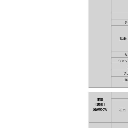
チ
拡張
セ
ウォッ
外
光
電源
【選択】
国産500W
出力