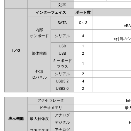
効率
インターフェイス
ポート数
SATA
0～3
※R
内部
オンボード
シリアル
4
※付属の
USB
1
I／O
筐体前面
USB
2
キーボード
1
マウス
外部
シリアル
2
IOパネル
USB3.2
4
USB2.0
2
アクセラレータ
In
ビデオメモリ
最
アナログ
表示機能
最大解像度
デジタル
アナログ
コネクタ形