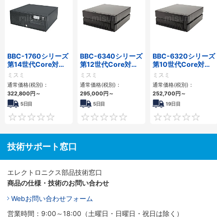
BBC-1760シリーズ
BBC-6340シリーズ
BBC-6320シリーズ
第14世代Core対応
第12世代Core対応
第10世代Core対応
小型フロアマウント
小型フロアマウント
小型フロアマウント
ミスミ
ミスミ
ミスミ
3PCIe
PC2PCI/2PCIe
FAPC 2PCI・2PCIe
通常価格(税別)：
通常価格(税別)：
通常価格(税別)：
322,800
円
～
295,000
円
～
252,700
円
～
5日目
5日目
19日目
0
0
技術サポート窓口
エレクトロニクス部品技術窓口
商品の仕様・技術のお問い合わせ
Webお問い合わせフォーム
営業時間：9:00～18:00（土曜日・日曜日・祝日は除く）