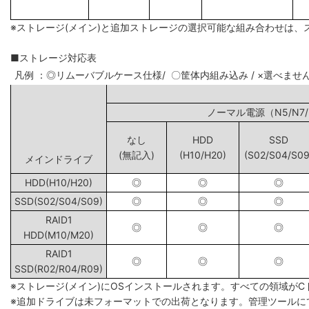
※ストレージ(メイン)と追加ストレージの選択可能な組み合わせは、
■ストレージ対応表
凡例 ：◎リムーバブルケース仕様/ 〇筐体内組み込み / ×選べませ
ノーマル電源（N5
なし
HDD
SSD
(無記入)
(H10/H20)
(S02/S04/S09
メインドライブ
HDD(H10/H20)
◎
◎
◎
SSD(S02/S04/S09)
◎
◎
◎
RAID1
◎
◎
◎
HDD(M10/M20)
RAID1
◎
◎
◎
SSD(R02/R04/R09)
※ストレージ(メイン)にOSインストールされます。すべての領域が
※追加ドライブは未フォーマットでの出荷となります。管理ツールに