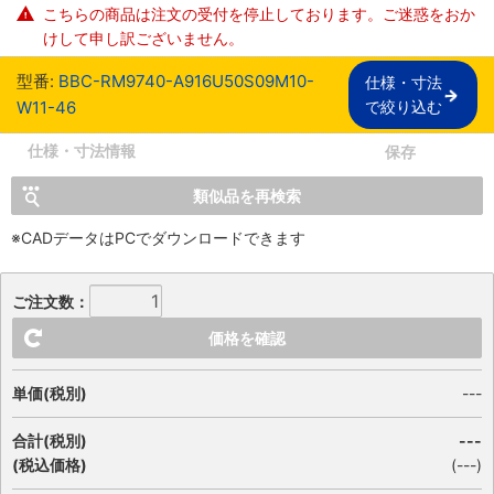
こちらの商品は注文の受付を停止しております。ご迷惑をおか
けして申し訳ございません。
型番:
BBC-RM9740-A916U50S09M10-
仕様・寸法

W11-46
で絞り込む
仕様・寸法情報
保存
類似品を再検索
※CADデータはPCでダウンロードできます
ご注文数：
価格を確認
単価(税別)
---
合計(税別)
---
(税込価格)
(
---
)