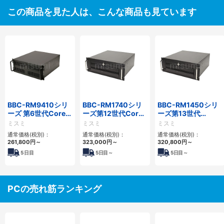
この商品を見た人は、こんな商品も見ています
BBC-RM9410シリ
BBC-RM1740シリ
BBC-RM1450シリ
ーズ 第6世代Core対
ーズ第12世代Core
ーズ第13世代
応ラックマウント
省スペースラックマ
Core・12世代
ミスミ
ミスミ
ミスミ
FAPC 3PCI・3PCIe
ウントFAPC4PCI・
Celeron対応ラック
通常価格(税別)：
通常価格(税別)：
通常価格(税別)：
3PCIe
マウント4PCIe
261,800
円
～
323,000
円
～
320,800
円
～
5
日目
5
日目～
5
日目～
PCの売れ筋ランキング