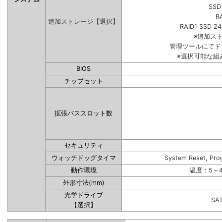
SSD
R
追加ストレージ【選択】
RAID1 SSD 2
※追加ス
管理ツールにてド
※選択可能な組
BIOS
チップセット
拡張バススロット数
セキュリティ
ウォッチドッグタイマ
System Reset, Pro
動作環境
温度：5～4
外形寸法(mm)
光学ドライブ
SA
【選択】