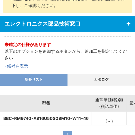
下し、ご確認ください。
エレクトロニクス部品技術窓口
未確定の仕様があります
以下のオプションを追加するボタンから、追加工を指定してくだ
さい
候補を表示
型番リスト
カタログ
通常単価(税別)
型番
最
(税込単価)
-
BBC-RM9740-A916U50S09M10-W11-46
(
-
)
1