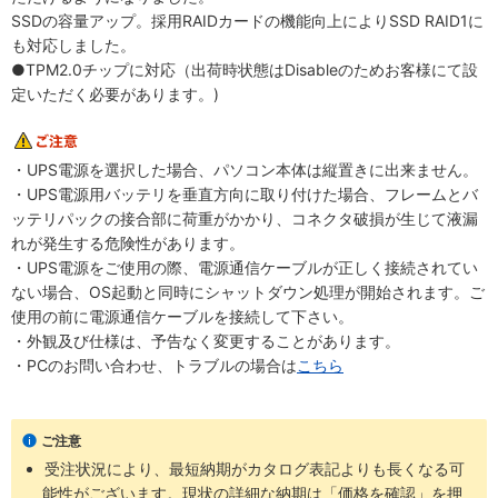
SSDの容量アップ。採用RAIDカードの機能向上によりSSD RAID1に
も対応しました。
●TPM2.0チップに対応（出荷時状態はDisableのためお客様にて設
定いただく必要があります。)
・UPS電源を選択した場合、パソコン本体は縦置きに出来ません。
・UPS電源用バッテリを垂直方向に取り付けた場合、フレームとバ
ッテリパックの接合部に荷重がかかり、コネクタ破損が生じて液漏
れが発生する危険性があります。
・UPS電源をご使用の際、電源通信ケーブルが正しく接続されてい
ない場合、OS起動と同時にシャットダウン処理が開始されます。ご
使用の前に電源通信ケーブルを接続して下さい。
・外観及び仕様は、予告なく変更することがあります。
・PCのお問い合わせ、トラブルの場合は
こちら
ご注意
受注状況により、最短納期がカタログ表記よりも長くなる可
能性がございます。現状の詳細な納期は「価格を確認」を押