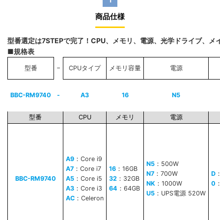
商品仕様
型番選定は7STEPで完了！CPU、メモリ、電源、光学ドライブ、
■規格表
−
型番
CPUタイプ
メモリ容量
電源
BBC-RM9740
-
A3
16
N5
型番
CPU
メモリ
電源
A9
：Core i9
N5
：500W
A7
：Core i7
16
：16GB
N7
：700W
D
BBC-RM9740
A5
：Core i5
32
：32GB
NK
：1000W
0
A3
：Core i3
64
：64GB
U5
：UPS電源 520W
AC
：Celeron