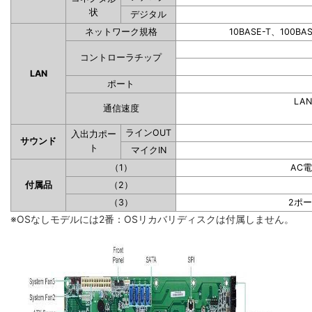
状
デジタル
ネットワーク規格
10BASE-T、100BA
コントローラチップ
LAN
ポート
LAN
通信速度
ラインOUT
入出力ポー
サウンド
ト
マイクIN
（1）
AC
付属品
（2）
（3）
2ポ
※OSなしモデルには2番：OSリカバリディスクは付属しません。