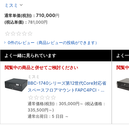
マウントFAPC4PCI・3PCIe
ミスミ
710,000
通常単価(税別)：
円
(税込単価)：
781,000
円
0
0件のレビュー（商品レビューの投稿ができます）
よく一緒に見られています
よく一
閲覧中の商品と併せてご検討ください
閲覧
ミスミ
BBC-1740シリーズ第12世代Core対応省
スペースフロアマウントFAPC4PCI・
3PCIe
0
通常価格(税別)：
305,000
円
～
(税込価格：
335,500
円
～)
通常出荷日：5 日目 ～