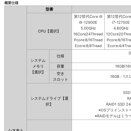
概要仕様
型番
第12世代Core i9
第12世代Core 
i9-12900E
i7-12700E
5.00GHz
4.80GHz
CPU【選択】
16Core24Thread
12Core20Thr
Pcore:8/16Tread
Pcore:8/16Tr
Ecore:8/8Tread
Ecore:4/4Tre
仕様
システム
メモリ
容量
16GB(16
【選択】
空き
16GB：1
スロット
SSD
システムドライブ【選
R
択】
RAID1 SSD 2
※OSプリインス
※RAIDモデルはミラ
システム