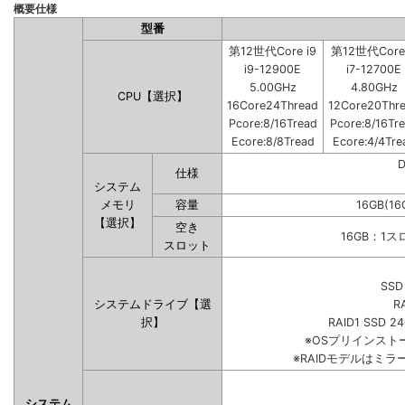
概要仕様
型番
第12世代Core i9
第12世代Core 
i9-12900E
i7-12700E
5.00GHz
4.80GHz
CPU【選択】
16Core24Thread
12Core20Thr
Pcore:8/16Tread
Pcore:8/16Tr
Ecore:8/8Tread
Ecore:4/4Tre
仕様
システム
メモリ
容量
16GB(16
【選択】
空き
16GB：1
スロット
SSD
システムドライブ【選
R
択】
RAID1 SSD 2
※OSプリインス
※RAIDモデルはミラ
システム