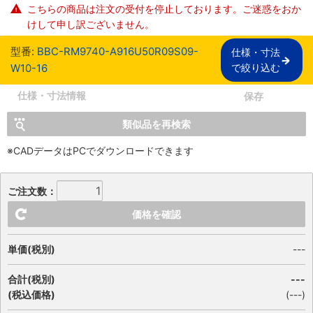
こちらの商品は注文の受付を停止しております。ご迷惑をおか
けして申し訳ございません。
型番:
BBC-RM9740-A916U50R09S09-
仕様・寸法

W10-16
で絞り込む
仕様・寸法情報
保存
類似品を再検索
※CADデータはPCでダウンロードできます
ご注文数：
価格を確認
単価(税別)
---
合計(税別)
---
(税込価格)
(
---
)