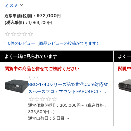
マウントFAPC4PCI・3PCIe
ミスミ
972,000
通常単価(税別)：
円
(税込単価)：
1,069,200
円
0
0件のレビュー（商品レビューの投稿ができます）
よく一緒に見られています
よく一
閲覧中の商品と併せてご検討ください
閲覧
ミスミ
BBC-1740シリーズ第12世代Core対応省
スペースフロアマウントFAPC4PCI・
3PCIe
0
通常価格(税別)：
305,000
円
～
(税込価格：
335,500
円
～)
通常出荷日：5 日目 ～