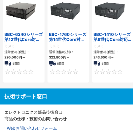
BBC-6340シリーズ
BBC-1760シリーズ
BBC-1410シリーズ
第12世代Core対応
第14世代Core対応
第6世代 Core対応フ
小型フロアマウント
小型フロアマウント
ロアマウントFAPC
ミスミ
ミスミ
ミスミ
PC2PCI/2PCIe
3PCIe
3PCI・3PCIe
通常価格(税別)：
通常価格(税別)：
通常価格(税別)：
295,000
円
～
322,800
円
～
243,600
円
～
5日目
5日目
5日目
0
0
技術サポート窓口
エレクトロニクス部品技術窓口
商品の仕様・技術のお問い合わせ
Webお問い合わせフォーム