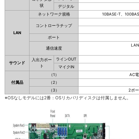
状
デジタル
ネットワーク規格
10BASE-T、100BA
コントローラチップ
LAN
ポート
LAN
通信速度
ラインOUT
入出力ポー
サウンド
ト
マイクIN
（1）
AC
付属品
（2）
（3）
2ポ
※OSなしモデルには2番：OSリカバリディスクは付属しません。