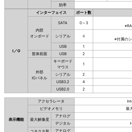
効率
インターフェイス
ポート数
SATA
0～3
※R
内部
オンボード
シリアル
4
※付属の
USB
1
I／O
筐体前面
USB
2
キーボード
1
マウス
外部
シリアル
2
IOパネル
USB3.2
4
USB2.0
2
アクセラレータ
In
ビデオメモリ
最
アナログ
表示機能
最大解像度
デジタル
アナログ
コネクタ形