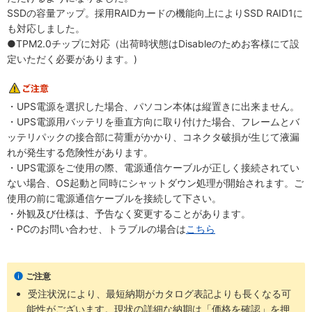
SSDの容量アップ。採用RAIDカードの機能向上によりSSD RAID1に
も対応しました。
●TPM2.0チップに対応（出荷時状態はDisableのためお客様にて設
定いただく必要があります。)
・UPS電源を選択した場合、パソコン本体は縦置きに出来ません。
・UPS電源用バッテリを垂直方向に取り付けた場合、フレームとバ
ッテリパックの接合部に荷重がかかり、コネクタ破損が生じて液漏
れが発生する危険性があります。
・UPS電源をご使用の際、電源通信ケーブルが正しく接続されてい
ない場合、OS起動と同時にシャットダウン処理が開始されます。ご
使用の前に電源通信ケーブルを接続して下さい。
・外観及び仕様は、予告なく変更することがあります。
・PCのお問い合わせ、トラブルの場合は
こちら
ご注意
受注状況により、最短納期がカタログ表記よりも長くなる可
能性がございます。現状の詳細な納期は「価格を確認」を押