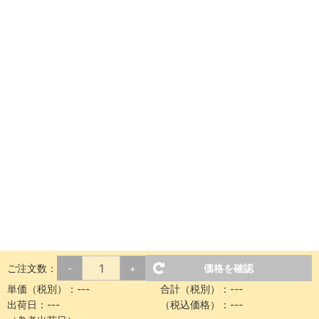
ご注文数：
価格を確認
-
+
単価（税別）：
---
合計（税別）：
---
出荷日：
---
（税込価格）：
---