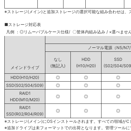
※ストレージ(メイン)と追加ストレージの選択可能な組み合わせは、
■ストレージ対応表
凡例 ：◎リムーバブルケース仕様/ 〇筐体内組み込み / ×選べませ
ノーマル電源（N5
なし
HDD
SSD
(無記入)
(H10/H20)
(S02/S04/S09
メインドライブ
HDD(H10/H20)
◎
◎
◎
SSD(S02/S04/S09)
◎
◎
◎
RAID1
◎
◎
◎
HDD(M10/M20)
RAID1
◎
◎
◎
SSD(R02/R04/R09)
※ストレージ(メイン)にOSインストールされます。すべての領域が
※追加ドライブは未フォーマットでの出荷となります。管理ツールに