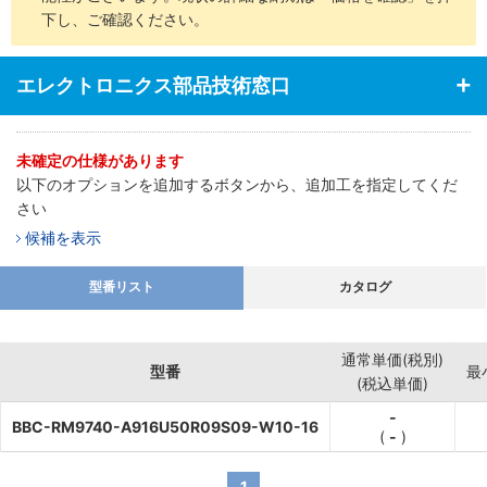
下し、ご確認ください。
エレクトロニクス部品技術窓口
未確定の仕様があります
以下のオプションを追加するボタンから、追加工を指定してくだ
さい
候補を表示
型番リスト
カタログ
通常単価(税別)
型番
最
(税込単価)
-
BBC-RM9740-A916U50R09S09-W10-16
(
-
)
1