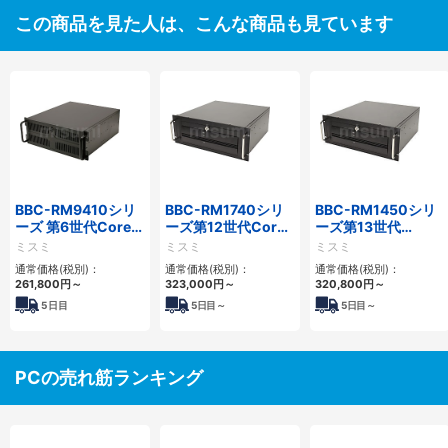
この商品を見た人は、こんな商品も見ています
BBC-RM9410シリ
BBC-RM1740シリ
BBC-RM1450シリ
ーズ 第6世代Core対
ーズ第12世代Core
ーズ第13世代
応ラックマウント
省スペースラックマ
Core・12世代
ミスミ
ミスミ
ミスミ
FAPC 3PCI・3PCIe
ウントFAPC4PCI・
Celeron対応ラック
通常価格(税別)：
通常価格(税別)：
通常価格(税別)：
3PCIe
マウント4PCIe
261,800
円
～
323,000
円
～
320,800
円
～
5
日目
5
日目～
5
日目～
PCの売れ筋ランキング