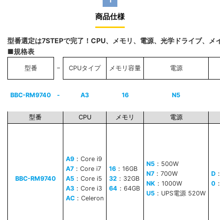
商品仕様
型番選定は7STEPで完了！CPU、メモリ、電源、光学ドライブ、
■規格表
−
型番
CPUタイプ
メモリ容量
電源
BBC-RM9740
-
A3
16
N5
型番
CPU
メモリ
電源
A9
：Core i9
N5
：500W
A7
：Core i7
16
：16GB
N7
：700W
D
BBC-RM9740
A5
：Core i5
32
：32GB
NK
：1000W
0
A3
：Core i3
64
：64GB
U5
：UPS電源 520W
AC
：Celeron