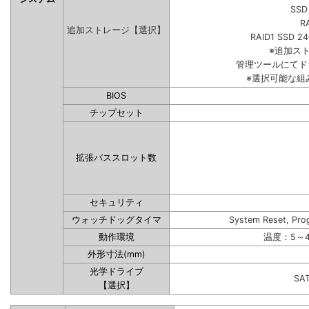
SSD
R
追加ストレージ【選択】
RAID1 SSD 2
※追加ス
管理ツールにてド
※選択可能な組
BIOS
チップセット
拡張バススロット数
セキュリティ
ウォッチドッグタイマ
System Reset, Pro
動作環境
温度：5～4
外形寸法(mm)
光学ドライブ
SA
【選択】