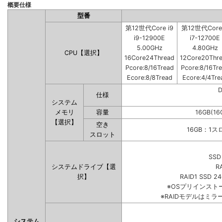
概要仕様
型番
第12世代Core i9
第12世代Core 
i9-12900E
i7-12700E
5.00GHz
4.80GHz
CPU【選択】
16Core24Thread
12Core20Thr
Pcore:8/16Tread
Pcore:8/16Tr
Ecore:8/8Tread
Ecore:4/4Tre
仕様
システム
メモリ
容量
16GB(16
【選択】
空き
16GB：1
スロット
SSD
システムドライブ【選
R
択】
RAID1 SSD 2
※OSプリインス
※RAIDモデルはミラ
システム