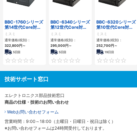
BBC-1760シリーズ
BBC-6340シリーズ
BBC-6320シリーズ
第14世代Core対応
第12世代Core対応
第10世代Core対応
小型フロアマウント
小型フロアマウント
小型フロアマウント
ミスミ
ミスミ
ミスミ
3PCIe
PC2PCI/2PCIe
FAPC 2PCI・2PCIe
通常価格(税別)：
通常価格(税別)：
通常価格(税別)：
322,800
円
～
295,000
円
～
252,700
円
～
5日目
5日目
19日目
0
0
技術サポート窓口
エレクトロニクス部品技術窓口
商品の仕様・技術のお問い合わせ
Webお問い合わせフォーム
営業時間：9:00～18:00（土曜日・日曜日・祝日は除く）
※お問い合わせフォームは24時間受付しております。