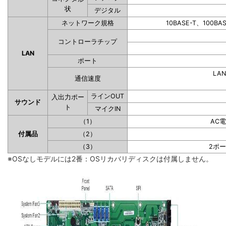
状
デジタル
ネットワーク規格
10BASE-T、100BA
コントローラチップ
LAN
ポート
LAN
通信速度
ラインOUT
入出力ポー
サウンド
ト
マイクIN
（1）
AC
付属品
（2）
（3）
2ポ
※OSなしモデルには2番：OSリカバリディスクは付属しません。