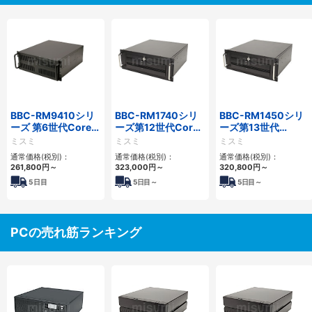
BBC-RM9410シリ
BBC-RM1740シリ
BBC-RM1450シリ
ーズ 第6世代Core対
ーズ第12世代Core
ーズ第13世代
応ラックマウント
省スペースラックマ
Core・12世代
ミスミ
ミスミ
ミスミ
FAPC 3PCI・3PCIe
ウントFAPC4PCI・
Celeron対応ラック
通常価格(税別)：
通常価格(税別)：
通常価格(税別)：
3PCIe
マウント4PCIe
261,800
円
～
323,000
円
～
320,800
円
～
5
日目
5
日目～
5
日目～
PCの売れ筋ランキング