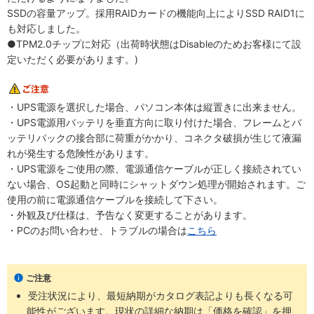
SSDの容量アップ。採用RAIDカードの機能向上によりSSD RAID1に
も対応しました。
●TPM2.0チップに対応（出荷時状態はDisableのためお客様にて設
定いただく必要があります。)
・UPS電源を選択した場合、パソコン本体は縦置きに出来ません。
・UPS電源用バッテリを垂直方向に取り付けた場合、フレームとバ
ッテリパックの接合部に荷重がかかり、コネクタ破損が生じて液漏
れが発生する危険性があります。
・UPS電源をご使用の際、電源通信ケーブルが正しく接続されてい
ない場合、OS起動と同時にシャットダウン処理が開始されます。ご
使用の前に電源通信ケーブルを接続して下さい。
・外観及び仕様は、予告なく変更することがあります。
・PCのお問い合わせ、トラブルの場合は
こちら
ご注意
受注状況により、最短納期がカタログ表記よりも長くなる可
能性がございます。現状の詳細な納期は「価格を確認」を押