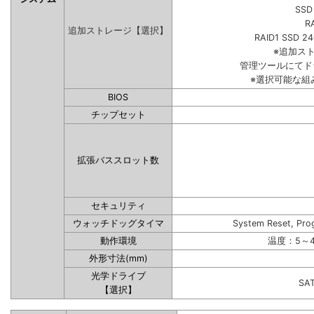
SSD
R
追加ストレージ【選択】
RAID1 SSD 2
※追加ス
管理ツールにてド
※選択可能な組
BIOS
チップセット
拡張バススロット数
セキュリティ
ウォッチドッグタイマ
System Reset, Pro
動作環境
温度：5～4
外形寸法(mm)
光学ドライブ
SA
【選択】