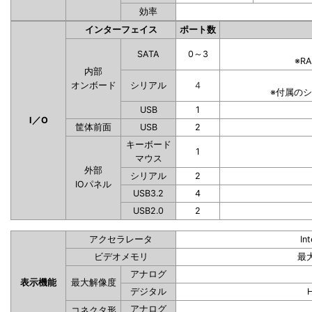
効率
インターフェイス
ポート数
SATA
0～3
※R
内部
オンボード
シリアル
4
※付属の
USB
1
I／O
筐体前面
USB
2
キーボード
1
マウス
外部
シリアル
2
IOパネル
USB3.2
4
USB2.0
2
アクセラレータ
In
ビデオメモリ
最
アナログ
表示機能
最大解像度
デジタル
アナログ
コネクタ形