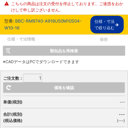
こちらの商品は注文の受付を停止しております。ご迷惑をおか
けして申し訳ございません。
型番:
BBC-RM9740-A916U50M10S04-
仕様・寸法

W10-16
で絞り込む
仕様・寸法情報
保存
類似品を再検索
※CADデータはPCでダウンロードできます
ご注文数：
価格を確認
単価(税別)
---
合計(税別)
---
(税込価格)
(
---
)