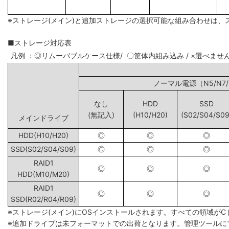
※ストレージ(メイン)と追加ストレージの選択可能な組み合わせは、
■ストレージ対応表
凡例 ：◎リムーバブルケース仕様/ 〇筐体内組み込み / ×選べませ
ノーマル電源（N5
なし
HDD
SSD
(無記入)
(H10/H20)
(S02/S04/S09
メインドライブ
HDD(H10/H20)
◎
◎
◎
SSD(S02/S04/S09)
◎
◎
◎
RAID1
◎
◎
◎
HDD(M10/M20)
RAID1
◎
◎
◎
SSD(R02/R04/R09)
※ストレージ(メイン)にOSインストールされます。すべての領域が
※追加ドライブは未フォーマットでの出荷となります。管理ツールに