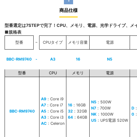
商品仕様
型番選定は7STEPで完了！CPU、メモリ、電源、光学ドライブ、
■規格表
−
型番
CPUタイプ
メモリ容量
電源
BBC-RM9740
-
A3
16
N5
型番
CPU
メモリ
電源
A9
：Core i9
N5
：500W
A7
：Core i7
16
：16GB
N7
：700W
D
BBC-RM9740
A5
：Core i5
32
：32GB
NK
：1000W
0
A3
：Core i3
64
：64GB
U5
：UPS電源 520W
AC
：Celeron