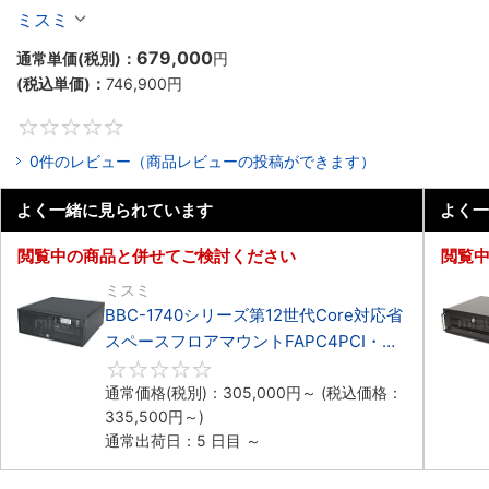
マウントFAPC4PCI・3PCIe
ミスミ
679,000
通常単価(税別)：
円
(税込単価)：
746,900
円
0
0件のレビュー（商品レビューの投稿ができます）
よく一緒に見られています
よく一
閲覧中の商品と併せてご検討ください
閲覧
ミスミ
BBC-1740シリーズ第12世代Core対応省
スペースフロアマウントFAPC4PCI・
3PCIe
0
通常価格(税別)：
305,000
円
～
(税込価格：
335,500
円
～)
通常出荷日：5 日目 ～