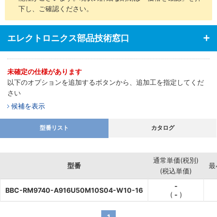
下し、ご確認ください。
エレクトロニクス部品技術窓口
未確定の仕様があります
以下のオプションを追加するボタンから、追加工を指定してくだ
さい
候補を表示
型番リスト
カタログ
通常単価(税別)
型番
最
(税込単価)
-
BBC-RM9740-A916U50M10S04-W10-16
(
-
)
1