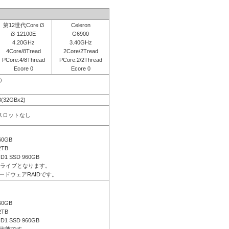
第12世代Core i3
Celeron
i3-12100E
G6900
4.20GHz
3.40GHz
4Core/8Tread
2Core/2Tread
PCore:4/8Thread
PCore:2/2Thread
Ecore 0
Ecore 0
応）
B(32GBx2)
きスロットなし
60GB
2TB
ID1 SSD 960GB
ドライブとなります。
ードウェアRAIDです。
60GB
2TB
ID1 SSD 960GB