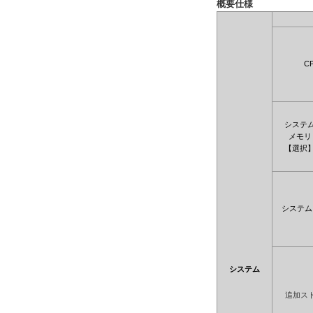
概要仕様
C
システ
メモリ
【選択
システム
システム
追加ス