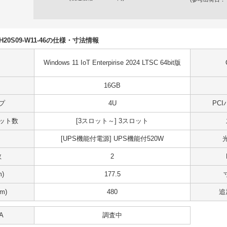
50H20S09-W11-46の仕様・寸法情報
Windows 11 IoT Enterpirise 2024 LTSC 64bit版
16GB
プ
4U
PC
スロット数
[3スロット～] 3スロット
[UPS機能付電源] UPS機能付520W
数
2
)
177.5
m)
480
追
A
調査中