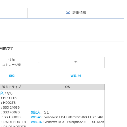
詳細情報
択可能です
追加
−
OS
ストレージ※
S02
-
W11-46
追加ドライブ
OS
記入
：
なし
：
HDD 1TB
：
HDD2TB
：
SSD 240GB
：
SSD 480GB
無記入
：なし
9
：
SSD 960GB
W11-46
：Windows11 IoT Enterprise2024 LTSC 64bit
0
：RAID1 HDD1TB
W10-16
：Windows10 IoT Enterprise2021 LTSC 64bit
0
：RAID1 HDD2TB