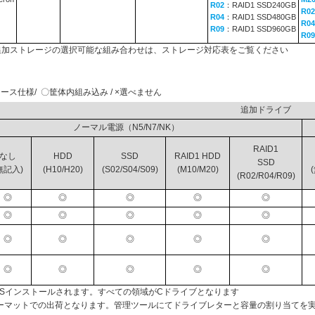
R02
：RAID1 SSD240GB
R02
R04
：RAID1 SSD480GB
R04
R09
：RAID1 SSD960GB
R09
と追加ストレージの選択可能な組み合わせは、ストレージ対応表をご覧ください
ース仕様/ 〇筐体内組み込み / ×選べません
追加ド
ノーマル電源（N5/N7/NK）
RAID1
なし
HDD
SSD
RAID1 HDD
SSD
無記入)
(H10/H20)
(S02/S04/S09)
(M10/M20)
(R02/R04/R09)
◎
◎
◎
◎
◎
◎
◎
◎
◎
◎
◎
◎
◎
◎
◎
◎
◎
◎
◎
◎
OSインストールされます。すべての領域がCドライブとなります
ーマットでの出荷となります。管理ツールにてドライブレターと容量の割り当てを