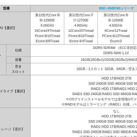
型番
BBC-RM9740シリーズ
第12世代Core i9
第12世代Core i7
第12世代Core i5
i9-12900E
i7-12700E
i5-12500E
5.00GHz
4.80GHz
4.50GHz
PU【選択】
16Core24Thread
12Core20Thread
6Core/12Tread
Pcore:8/16Tread
Pcore:8/16Tread
PCore:6/12Thread
Ecore:8/8Tread
Ecore:4/4Tread
Ecore:0
DDR5-SDRAM （ECC非対
仕様
DDR5-5600 1.1V
ム
容量
16GB(16GBx1)/32GB(16GBx2)/64G
】
空き
16GB：1スロット 32GB、64GB：空
スロット
HDD 1TB/HDD 2TB
SSD 240GB SSD 480GB SSD 9
RAID1 HDD 1TB/RAID1 HDD 
ドライブ【選択】
RAID1 SSD 240GB RAID1 SSD 480GB RA
※OSプリインストールモデルでは全領域がC
※RAIDモデルはミラーリング（RAID1）仕様、ハ
なし
HDD 1TB/HDD 2TB
SSD 240GB SSD 480GB SSD 9
RAID1 HDD 1TB/RAID1 HDD 
トレージ【選択】
RAID1 SSD 240GB RAID1 SSD 480GB RA