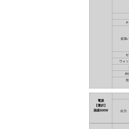
チ
拡張
セ
ウォッ
外
光
電源
【選択】
国産500W
出力