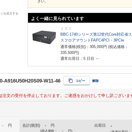
さい。
ージを拡大する
よく一緒に見られています
ミスミ
BBC-1740シリーズ第12世代Core対応省
スフロアマウントFAPC4PCI・3PCIe
通常価格(税別)：
305,000
円
(税込価格：
335,500
円
)
通常出荷日：5 日目 ～
0-A916U50H20S09-W11-46
コピー
解除
は注文の受付を停止しております。ご迷惑をおかけして申し訳ございま
-
円
合計(税別)
-
円
出荷日
-
(税込価格：
-
円
)
(参考出荷日：