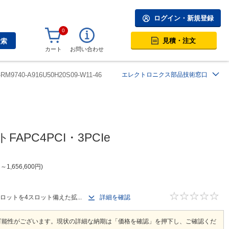
ログイン・新規登録
0
見積・注文
検索
カート
お問い合わせ
RM9740-A916U50H20S09-W11-46
エレクトロニクス部品技術窓口
APC4PCI・3PCIe
円
～
1,656,600
円
スロットを4スロット備えた拡...
詳細を確認
可能性がございます。現状の詳細な納期は「価格を確認」を押下し、ご確認くだ