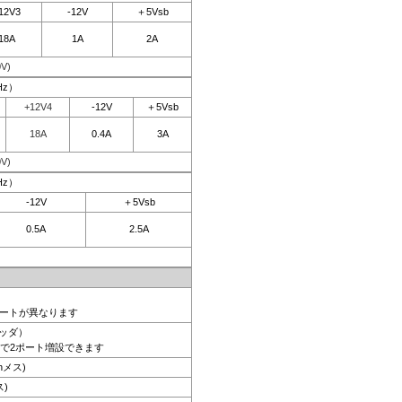
12V3
-12V
＋5Vsb
18A
1A
2A
V)
Hz）
+12V4
-12V
＋5Vsb
18A
0.4A
3A
V)
Hz）
-12V
＋5Vsb
0.5A
2.5A
ポートが異なります
ヘッダ）
で2ポート増設できます
inメス)
ス)