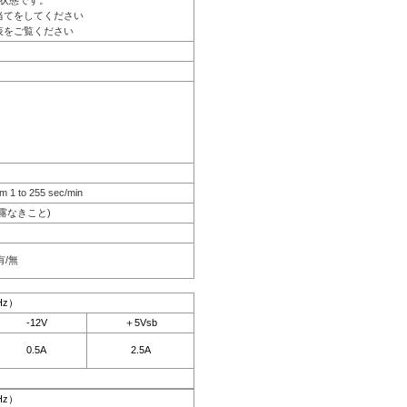
状態です。
当てをしてください
表をご覧ください
m 1 to 255 sec/min
結露なきこと)
有/無
Hz）
-12V
＋5Vsb
0.5A
2.5A
Hz）