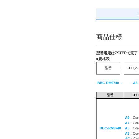
解除
出荷日
すべて
商品仕様
19日以内
型番選定は7STEPで完
■規格表
型番
−
CPUタ
BBC-RM9740
-
A3
型番
CPU
A9
：Core
A7
：Core
BBC-RM9740
A5
：Core
A3
：Core
AC
：Cel