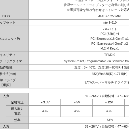
※追加ストレージは未フォーマットの
管理ツールにてドライブレターと容量の割り
※選択可能な組み合わせはストレージ対応
BIOS
AMI SPI 256Mbit
ップセット
Intel H610
フルハイト
PCI (32bit)×4
バススロット数
PCI Express(x16 Gen4) x1
PCI Express(x4 Gen3) x2
M.2 M Keyx1
キュリティ
TPM2.0
チドッグタイマ
System Reset, Programmable via Software fro
動作環境
温度：5～40℃、湿度:20～80%RH (
形寸法(mm)
482(W)×480(D)×177.5(H)
学ドライブ
SATAスーパーマルチドライブ 
【選択】
入力
85～264V（自動切替・47～63
定格電圧
＋3.3V
＋5V
＋12V
最大出力
30A
33A
30A
電流
効率
73%
入力
85～264V（自動切替・47～63