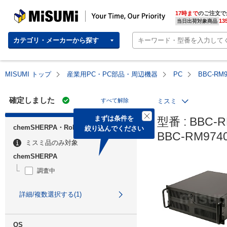
MISUMI | Your Time, Our Priority
17時まで
のご注文で
13
当日出荷対象商品
カテゴリ・メーカーから探す
MISUMI トップ
産業用PC・PC部品・周辺機器
PC
BBC-RM
確定しました
すべて解除
ミスミ
まずは条件を

型番 : BBC-R
chemSHERPA・RoHS
絞り込んでください
BBC-RM97
ミスミ品のみ対象
chemSHERPA
調査中
詳細/複数選択する(1)
OS