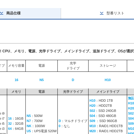
商品仕様
型番リスト
了！CPU、メモリ、電源、光学ドライブ、メインドライブ、追加ドライブ、OSが選
光学
イプ
メモリ容量
電源
ストレージ
ドライブ
16
N5
D
H10
メモリ
電源
光学ドライブ
メインドライブ
無
H10
：HDD 1TB
H10
H20
：HDD2TB
H20
S02
：SSD 240GB
 i9
S02
N5
：500W
S04
：SSD 480GB
 i7
16
：16GB
S04
N7
：700W
D
：マルチドライブ
S09
：SSD 960GB
 i5
32
：32GB
S0
NK
：1000W
0
：なし
M10
：RAID1 HDD1TB
 i3
64
：64GB
M1
U5
：UPS電源 520W
M20
：RAID1 HDD2TB
eron
M2