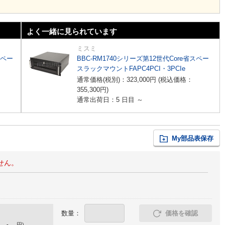
よく一緒に見られています
ミスミ
スペー
BBC-RM1740シリーズ第12世代Core省スペー
スラックマウントFAPC4PCI・3PCIe
通常価格(税別)：
323,000
円
(税込価格：
355,300
円
)
通常出荷日：5 日目 ～
My部品表保存
せん。
数量：
価格を確認
-
円
)