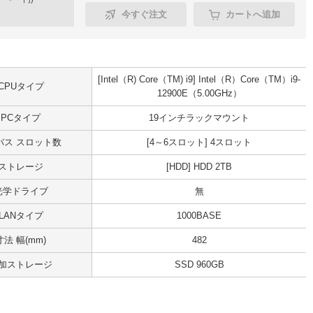
今すぐ注文
カートへ追加
[Intel（R) Core（TM) i9] Intel（R）Core（TM）i9-
CPUタイプ
12900E（5.00GHz）
PCタイプ
19インチラックマウント
Iバス スロット数
[4～6スロット] 4スロット
ストレージ
[HDD] HDD 2TB
光学ドライブ
無
LANタイプ
1000BASE
寸法 幅(mm)
482
加ストレージ
SSD 960GB