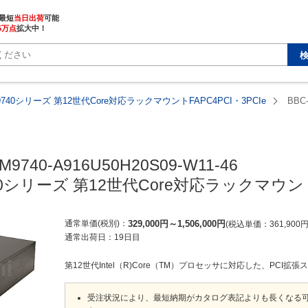
最短
当日出荷
5万点
拡大中！
9740シリーズ 第12世代Core対応ラックマウントFAPC4PCI・3PCIe
BBC-
M9740-A916U50H20S09-W11-46

40シリーズ 第12世代Core対応ラックマウントF
通常単価(税別)
329,000
円
～
1,506,000
円
税込単価
361,900
通常出荷日：
19日目
第12世代Intel（R)Core（TM）プロセッサに対応した、PCI拡張
受注状況により、最短納期がカタログ表記よりも長くなる