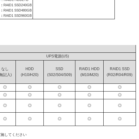
：
RAID1 SSD240GB
：
RAID1 SSD480GB
：
RAID1 SSD960GB
ライブ
UPS電源(U5)
なし
HDD
SSD
RAID1 HDD
RAID1 SSD
(無記入)
(H10/H20)
(S02/S04/S09)
(M10/M20)
(R02/R04/R09)
◎
◎
◎
◎
◎
◎
◎
◎
◎
◎
◎
◎
◎
◎
◎
◎
◎
◎
◎
◎
実施してください