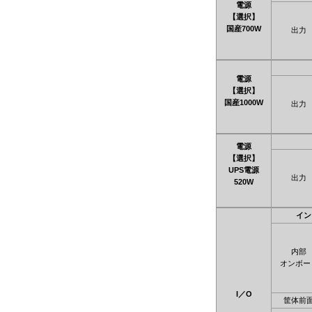
電源
【選択】
国産700W
出力
電源
【選択】
国産1000W
出力
電源
【選択】
UPS電源
出力
520W
イン
内部
オンボー
I／O
筐体前