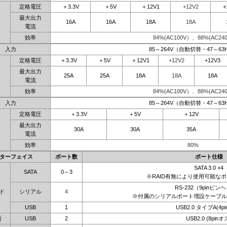
定格電圧
＋3.3V
＋5V
＋12V1
+12V2
+
最大出力
16A
16A
18A
18A
電流
効率
84%(AC100V）、88%(AC240
入力
85～264V（自動切替・47～63
定格電圧
＋3.3V
＋5V
＋12V1
+12V2
+12V3
最大出力
25A
25A
18A
18A
18A
電流
効率
84%(AC100V）、88%(AC240
入力
85～264V（自動切替・47～63
定格電圧
＋3.3V
＋5V
＋12V
最大出力
30A
30A
35A
電流
効率
80%
ターフェイス
ポート数
ポート仕様
SATA 3.0 ×4
SATA
0～3
※RAID有無により使用可能な
RS-232（9pinピン
ド
シリアル
4
※付属のシリアルポート増設ケーブル
USB
1
USB2.0 タイプA(4p
面
USB
2
USB2.0 (8pinオ