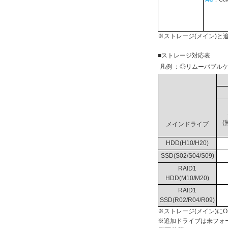
※ストレージ(メイン)
■ストレージ対応表
凡例 ：◎リムーバブルケ
(
メインドライブ
HDD(H10/H20)
SSD(S02/S04/S09)
RAID1
HDD(M10/M20)
RAID1
SSD(R02/R04/R09)
※ストレージ(メイン)に
※追加ドライブは未フォ