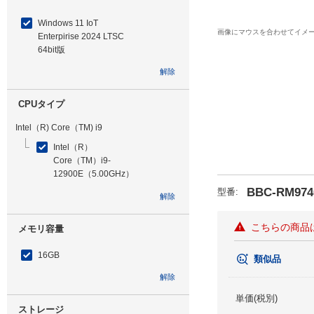
Windows 11 IoT
画像にマウスを合わせてイメ
Enterpirise 2024 LTSC
64bit版
解除
CPUタイプ
Intel（R) Core（TM) i9
Intel（R）
Core（TM）i9-
12900E（5.00GHz）
BBC-RM974
型番
:
解除
こちらの商品
メモリ容量
16GB
類似品
解除
単価(税別)
ストレージ