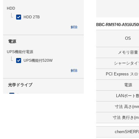
HDD
HDD 2TB
BBC-RM9740-A916U
解除
OS
電源
UPS機能付電源
メモリ容量
UPS機能付520W
シャーシタイ
解除
PCI Express 
光学ドライブ
電源
無
LANポート
解除
寸法 高さ(mm
寸法 奥行き(m
追加ストレージ
SSD 960GB
chemSHERP