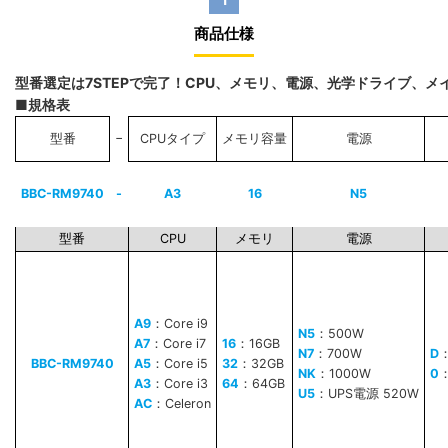
商品仕様
型番選定は7STEPで完了！CPU、メモリ、電源、光学ドライブ、
■規格表
−
型番
CPUタイプ
メモリ容量
電源
BBC-RM9740
-
A3
16
N5
型番
CPU
メモリ
電源
A9
：Core i9
N5
：500W
A7
：Core i7
16
：16GB
N7
：700W
D
BBC-RM9740
A5
：Core i5
32
：32GB
NK
：1000W
0
A3
：Core i3
64
：64GB
U5
：UPS電源 520W
AC
：Celeron