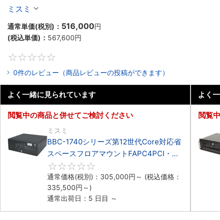
マウントFAPC4PCI・3PCIe
ミスミ
516,000
通常単価(税別)：
円
(税込単価)：
567,600
円
0
0件のレビュー（商品レビューの投稿ができます）
よく一緒に見られています
よく一
閲覧中の商品と併せてご検討ください
閲覧
ミスミ
BBC-1740シリーズ第12世代Core対応省
スペースフロアマウントFAPC4PCI・
3PCIe
0
通常価格(税別)：
305,000
円
～
(税込価格：
335,500
円
～)
通常出荷日：5 日目 ～