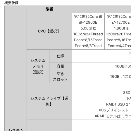
概要仕様
型番
第12世代Core i9
第12世代Core 
i9-12900E
i7-12700E
5.00GHz
4.80GHz
CPU【選択】
16Core24Thread
12Core20Thr
Pcore:8/16Tread
Pcore:8/16Tr
Ecore:8/8Tread
Ecore:4/4Tre
仕様
システム
メモリ
容量
16GB(16
【選択】
空き
16GB：1
スロット
SSD
システムドライブ【選
R
択】
RAID1 SSD 2
※OSプリインス
※RAIDモデルはミラ
システム