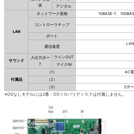
状
デジタル
ネットワーク規格
10BASE-T、100BA
コントローラチップ
LAN
ポート
LAN
通信速度
ラインOUT
入出力ポー
サウンド
ト
マイクIN
（1）
AC
付属品
（2）
（3）
2ポ
※OSなしモデルには2番：OSリカバリディスクは付属しません。