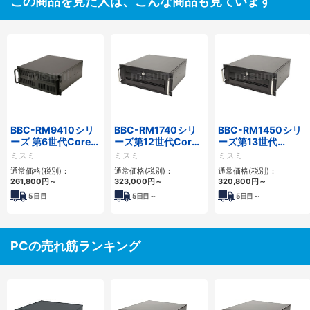
この商品を見た人は、こんな商品も見ています
BBC-RM9410シリ
BBC-RM1740シリ
BBC-RM1450シリ
ーズ 第6世代Core対
ーズ第12世代Core
ーズ第13世代
応ラックマウント
省スペースラックマ
Core・12世代
ミスミ
ミスミ
ミスミ
FAPC 3PCI・3PCIe
ウントFAPC4PCI・
Celeron対応ラック
通常価格(税別)：
通常価格(税別)：
通常価格(税別)：
3PCIe
マウント4PCIe
261,800
円
～
323,000
円
～
320,800
円
～
5
日目
5
日目～
5
日目～
PCの売れ筋ランキング