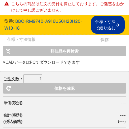
こちらの商品は注文の受付を停止しております。ご迷惑をおか
けして申し訳ございません。
型番:
BBC-RM9740-A916U50H20H20-
仕様・寸法

W10-16
で絞り込む
仕様・寸法情報
保存
類似品を再検索
※CADデータはPCでダウンロードできます
ご注文数：
価格を確認
単価(税別)
---
合計(税別)
---
(税込価格)
(
---
)