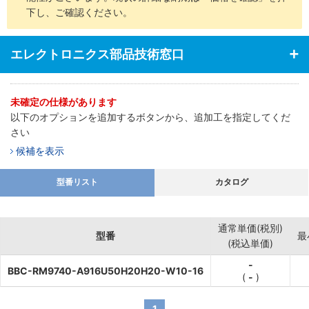
下し、ご確認ください。
エレクトロニクス部品技術窓口
未確定の仕様があります
以下のオプションを追加するボタンから、追加工を指定してくだ
さい
候補を表示
型番リスト
カタログ
通常単価(税別)
型番
最
(税込単価)
-
BBC-RM9740-A916U50H20H20-W10-16
(
-
)
1