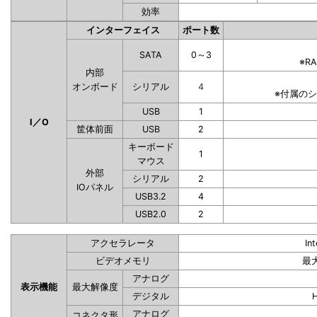
効率
インターフェイス
ポート数
SATA
0～3
※R
内部
オンボード
シリアル
4
※付属の
USB
1
I／O
筐体前面
USB
2
キーボード
1
マウス
外部
シリアル
2
IOパネル
USB3.2
4
USB2.0
2
アクセラレータ
In
ビデオメモリ
最
アナログ
表示機能
最大解像度
デジタル
アナログ
コネクタ形