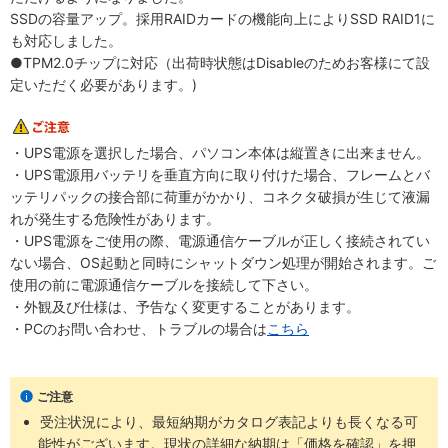
SSDの容量アップ。採用RAIDカードの機能向上によりSSD RAID1に
も対応しました。
●TPM2.0チップに対応（出荷時状態はDisableのためお客様にて設
定いただく必要があります。)
・UPS電源を選択した場合、パソコン本体は縦置きに出来ません。
・UPS電源用バッテリを垂直方向に取り付けた場合、フレームとバ
ッテリパックの接合部に荷重がかかり、コネクタ破損が生じて液漏
れが発生する危険性があります。
・UPS電源をご使用の際、電源通信ケーブルが正しく接続されてい
ない場合、OS起動と同時にシャットダウン処理が開始されます。ご
使用の前に電源通信ケーブルを接続して下さい。
・外観及び仕様は、予告なく変更することがあります。
・PCのお問い合わせ、トラブルの場合は
こちら
ご注意
受注状況により、最短納期がカタログ表記よりも長くなる可
能性がございます。現状の詳細な納期は「価格を確認」を押