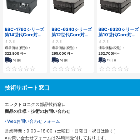
BBC-1760シリーズ
BBC-6340シリーズ
BBC-6320シリーズ
第14世代Core対応
第12世代Core対応
第10世代Core対応
小型フロアマウント
小型フロアマウント
小型フロアマウント
ミスミ
ミスミ
ミスミ
3PCIe
PC2PCI/2PCIe
FAPC 2PCI・2PCIe
通常価格(税別)：
通常価格(税別)：
通常価格(税別)：
322,800
円
～
295,000
円
～
252,700
円
～
5日目
5日目
19日目
0
0
技術サポート窓口
エレクトロニクス部品技術窓口
商品の仕様・技術のお問い合わせ
Webお問い合わせフォーム
営業時間：9:00～18:00（土曜日・日曜日・祝日は除く）
※お問い合わせフォームは24時間受付しております。