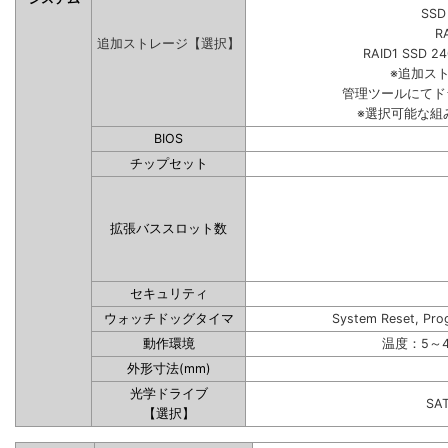
SSD
R
追加ストレージ【選択】
RAID1 SSD 2
※追加ス
管理ツールにてド
※選択可能な組
BIOS
チップセット
拡張バススロット数
セキュリティ
ウォッチドッグタイマ
System Reset, Pro
動作環境
温度：5～4
外形寸法(mm)
光学ドライブ
SA
【選択】