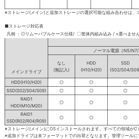
※ストレージ(メイン)と追加ストレージの選択可能な組み合わせは、
■ストレージ対応表
凡例 ：◎リムーバブルケース仕様/ 〇筐体内組み込み / ×選べませ
ノーマル電源（N5
なし
HDD
SSD
(無記入)
(H10/H20)
(S02/S04/S09
メインドライブ
HDD(H10/H20)
◎
◎
◎
SSD(S02/S04/S09)
◎
◎
◎
RAID1
◎
◎
◎
HDD(M10/M20)
RAID1
◎
◎
◎
SSD(R02/R04/R09)
※ストレージ(メイン)にOSインストールされます。すべての領域が
※追加ドライブは未フォーマットでの出荷となります。管理ツールに