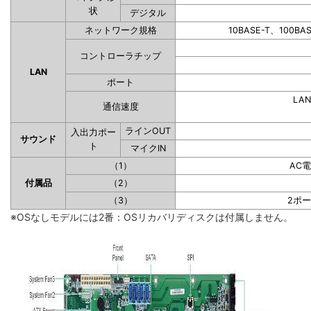
状
デジタル
ネットワーク規格
10BASE-T、100BA
コントローラチップ
LAN
ポート
LAN
通信速度
ラインOUT
入出力ポー
サウンド
ト
マイクIN
（1）
AC
付属品
（2）
（3）
2ポ
※OSなしモデルには2番：OSリカバリディスクは付属しません。