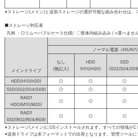
※ストレージ(メイン)と追加ストレージの選択可能な組み合わせは、
■ストレージ対応表
凡例 ：◎リムーバブルケース仕様/ 〇筐体内組み込み / ×選べませ
ノーマル電源（N5
なし
HDD
SSD
(無記入)
(H10/H20)
(S02/S04/S09
メインドライブ
HDD(H10/H20)
◎
◎
◎
SSD(S02/S04/S09)
◎
◎
◎
RAID1
◎
◎
◎
HDD(M10/M20)
RAID1
◎
◎
◎
SSD(R02/R04/R09)
※ストレージ(メイン)にOSインストールされます。すべての領域が
※追加ドライブは未フォーマットでの出荷となります。管理ツールに