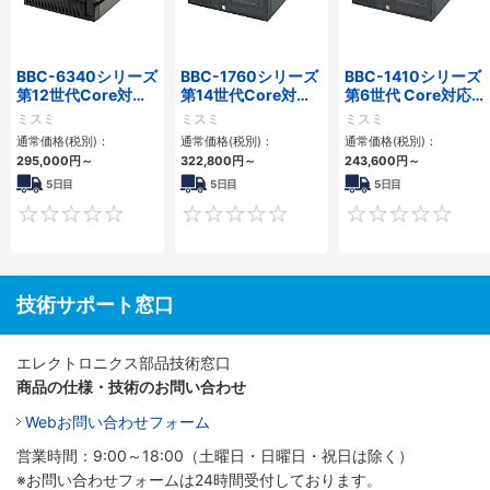
BBC-6340シリーズ
BBC-1760シリーズ
BBC-1410シリーズ
第12世代Core対応
第14世代Core対応
第6世代 Core対応フ
小型フロアマウント
小型フロアマウント
ロアマウントFAPC
ミスミ
ミスミ
ミスミ
PC2PCI/2PCIe
3PCIe
3PCI・3PCIe
通常価格(税別)：
通常価格(税別)：
通常価格(税別)：
295,000
円
～
322,800
円
～
243,600
円
～
5日目
5日目
5日目
0
0
技術サポート窓口
エレクトロニクス部品技術窓口
商品の仕様・技術のお問い合わせ
Webお問い合わせフォーム
営業時間：9:00～18:00（土曜日・日曜日・祝日は除く）
※お問い合わせフォームは24時間受付しております。