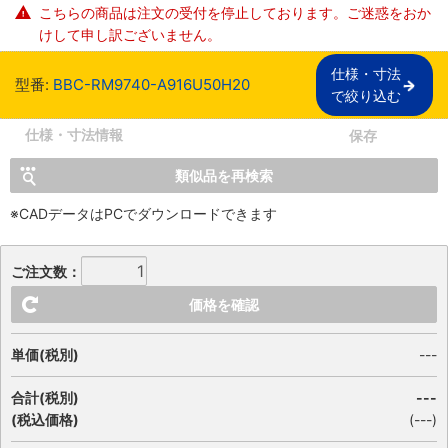
こちらの商品は注文の受付を停止しております。ご迷惑をおか
けして申し訳ございません。
仕様・寸法

型番:
BBC-RM9740-A916U50H20
で絞り込む
仕様・寸法情報
保存
類似品を再検索
※CADデータはPCでダウンロードできます
ご注文数：
価格を確認
単価(税別)
---
合計(税別)
---
(税込価格)
(
---
)