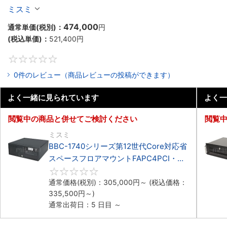
マウントFAPC4PCI・3PCIe
ミスミ
474,000
通常単価(税別)：
円
(税込単価)：
521,400
円
0
0件のレビュー（商品レビューの投稿ができます）
よく一緒に見られています
よく一
閲覧中の商品と併せてご検討ください
閲覧
ミスミ
BBC-1740シリーズ第12世代Core対応省
スペースフロアマウントFAPC4PCI・
3PCIe
0
通常価格(税別)：
305,000
円
～
(税込価格：
335,500
円
～)
通常出荷日：5 日目 ～