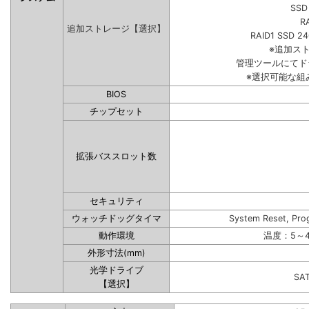
SSD
R
追加ストレージ【選択】
RAID1 SSD 2
※追加ス
管理ツールにてド
※選択可能な組
BIOS
チップセット
拡張バススロット数
セキュリティ
ウォッチドッグタイマ
System Reset, Pro
動作環境
温度：5～4
外形寸法(mm)
光学ドライブ
SA
【選択】