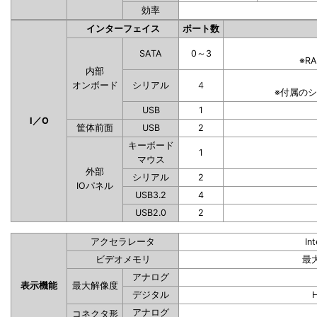
効率
インターフェイス
ポート数
SATA
0～3
※R
内部
オンボード
シリアル
4
※付属の
USB
1
I／O
筐体前面
USB
2
キーボード
1
マウス
外部
シリアル
2
IOパネル
USB3.2
4
USB2.0
2
アクセラレータ
In
ビデオメモリ
最
アナログ
表示機能
最大解像度
デジタル
アナログ
コネクタ形