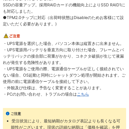
SSDの容量アップ。採用RAIDカードの機能向上によりSSD RAID1に
も対応しました。
●TPM2.0チップに対応（出荷時状態はDisableのためお客様にて設
定いただく必要があります。)
・UPS電源を選択した場合、パソコン本体は縦置きに出来ません。
・UPS電源用バッテリを垂直方向に取り付けた場合、フレームとバ
ッテリパックの接合部に荷重がかかり、コネクタ破損が生じて液漏
れが発生する危険性があります。
・UPS電源をご使用の際、電源通信ケーブルが正しく接続されてい
ない場合、OS起動と同時にシャットダウン処理が開始されます。ご
使用の前に電源通信ケーブルを接続して下さい。
・外観及び仕様は、予告なく変更することがあります。
・PCのお問い合わせ、トラブルの場合は
こちら
ご注意
受注状況により、最短納期がカタログ表記よりも長くなる可
能性がございます。現状の詳細な納期は「価格を確認」を押