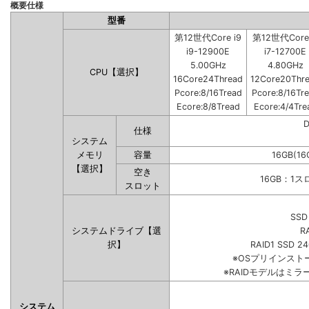
概要仕様
型番
第12世代Core i9
第12世代Core 
i9-12900E
i7-12700E
5.00GHz
4.80GHz
CPU【選択】
16Core24Thread
12Core20Thr
Pcore:8/16Tread
Pcore:8/16Tr
Ecore:8/8Tread
Ecore:4/4Tre
仕様
システム
メモリ
容量
16GB(16
【選択】
空き
16GB：1
スロット
SSD
システムドライブ【選
R
択】
RAID1 SSD 2
※OSプリインス
※RAIDモデルはミラ
システム