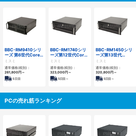
BBC-RM9410シリ
BBC-RM1740シリ
BBC-RM1450シリ
ーズ 第6世代Core対
ーズ第12世代Core
ーズ第13世代
応ラックマウント
省スペースラックマ
Core・12世代
ミスミ
ミスミ
ミスミ
FAPC 3PCI・3PCIe
ウントFAPC4PCI・
Celeron対応ラック
通常価格(税別)：
通常価格(税別)：
通常価格(税別)：
3PCIe
マウント4PCIe
261,800
円
～
323,000
円
～
320,800
円
～
5
日目
5
日目～
5
日目～
PCの売れ筋ランキング