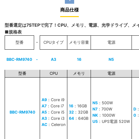
商品仕様
型番選定は7STEPで完了！CPU、メモリ、電源、光学ドライブ、
■規格表
−
型番
CPUタイプ
メモリ容量
電源
BBC-RM9740
-
A3
16
N5
型番
CPU
メモリ
電源
A9
：Core i9
N5
：500W
A7
：Core i7
16
：16GB
N7
：700W
D
BBC-RM9740
A5
：Core i5
32
：32GB
NK
：1000W
0
A3
：Core i3
64
：64GB
U5
：UPS電源 520W
AC
：Celeron