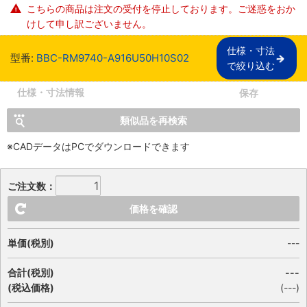
こちらの商品は注文の受付を停止しております。ご迷惑をおか
けして申し訳ございません。
仕様・寸法

型番:
BBC-RM9740-A916U50H10S02
で絞り込む
仕様・寸法情報
保存
類似品を再検索
※CADデータはPCでダウンロードできます
ご注文数：
価格を確認
単価(税別)
---
合計(税別)
---
(税込価格)
(
---
)