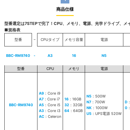
商品仕様
型番選定は7STEPで完了！CPU、メモリ、電源、光学ドライブ、
■規格表
−
型番
CPUタイプ
メモリ容量
電源
BBC-RM9740
-
A3
16
N5
型番
CPU
メモリ
電源
A9
：Core i9
N5
：500W
A7
：Core i7
16
：16GB
N7
：700W
D
BBC-RM9740
A5
：Core i5
32
：32GB
NK
：1000W
0
A3
：Core i3
64
：64GB
U5
：UPS電源 520W
AC
：Celeron