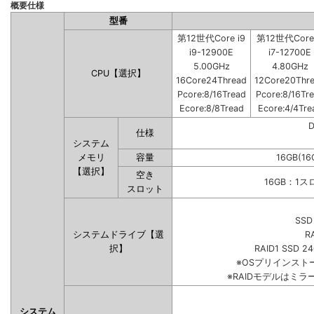
概要仕様
型番
第12世代Core i9
第12世代Core 
i9-12900E
i7-12700E
5.00GHz
4.80GHz
CPU【選択】
16Core24Thread
12Core20Thr
Pcore:8/16Tread
Pcore:8/16Tr
Ecore:8/8Tread
Ecore:4/4Tre
仕様
システム
メモリ
容量
16GB(16
【選択】
空き
16GB：1
スロット
SSD
システムドライブ【選
R
択】
RAID1 SSD 2
※OSプリインス
※RAIDモデルはミラ
システム