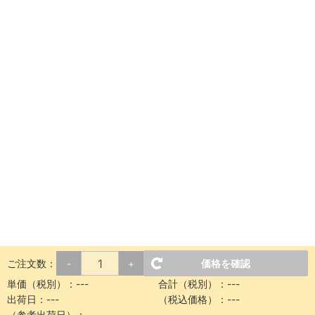
ご注文数：
価格を確認
-
+
単価（税別）：
---
合計（税別）：
---
出荷日：
---
（税込価格）：
---
（参考出荷日）：
---