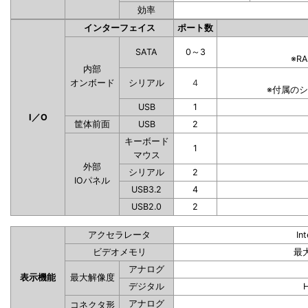
効率
インターフェイス
ポート数
SATA
0～3
※R
内部
オンボード
シリアル
4
※付属の
USB
1
I／O
筐体前面
USB
2
キーボード
1
マウス
外部
シリアル
2
IOパネル
USB3.2
4
USB2.0
2
アクセラレータ
In
ビデオメモリ
最
アナログ
表示機能
最大解像度
デジタル
アナログ
コネクタ形