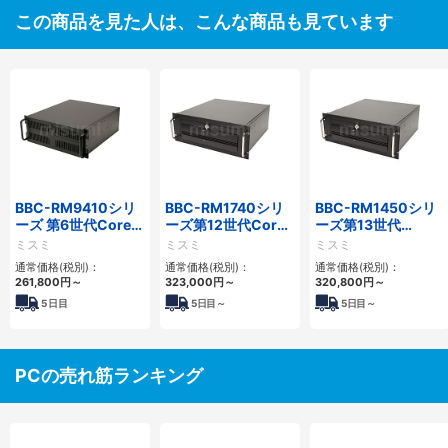
この商品を見た人は、こんな商品も見ています
BBC-RM9410シリ
BBC-RM1740シリ
BBC-RM1450シリ
ーズ 第6世代Core対
ーズ第12世代Core
ーズ第13世代
応ラックマウント
省スペースラックマ
Core・12世代
ミスミ
ミスミ
ミスミ
FAPC 3PCI・3PCIe
ウントFAPC4PCI・
Celeron対応ラック
通常価格(税別)：
通常価格(税別)：
通常価格(税別)：
3PCIe
マウント4PCIe
261,800
円
～
323,000
円
～
320,800
円
～
5
日目
5
日目～
5
日目～
PCの売れ筋ランキング