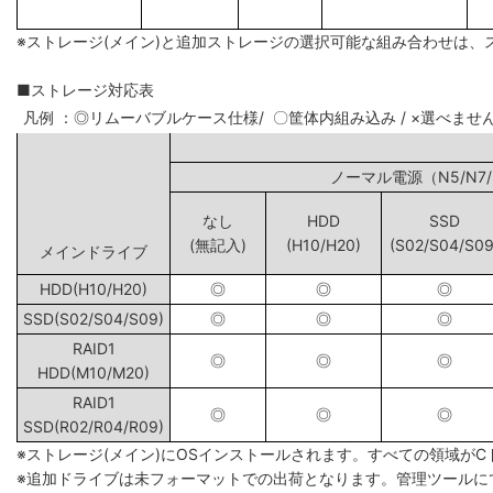
※ストレージ(メイン)と追加ストレージの選択可能な組み合わせは、
■ストレージ対応表
凡例 ：◎リムーバブルケース仕様/ 〇筐体内組み込み / ×選べませ
ノーマル電源（N5
なし
HDD
SSD
(無記入)
(H10/H20)
(S02/S04/S09
メインドライブ
HDD(H10/H20)
◎
◎
◎
SSD(S02/S04/S09)
◎
◎
◎
RAID1
◎
◎
◎
HDD(M10/M20)
RAID1
◎
◎
◎
SSD(R02/R04/R09)
※ストレージ(メイン)にOSインストールされます。すべての領域が
※追加ドライブは未フォーマットでの出荷となります。管理ツールに