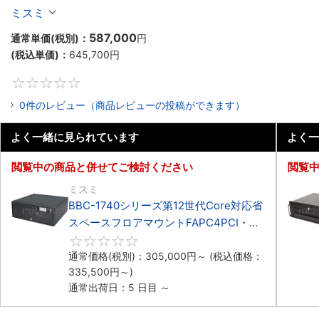
マウントFAPC4PCI・3PCIe
ミスミ
587,000
通常単価(税別)：
円
(税込単価)：
645,700
円
0
0件のレビュー（商品レビューの投稿ができます）
よく一緒に見られています
よく一
閲覧中の商品と併せてご検討ください
閲覧
ミスミ
BBC-1740シリーズ第12世代Core対応省
スペースフロアマウントFAPC4PCI・
3PCIe
0
通常価格(税別)：
305,000
円
～
(税込価格：
335,500
円
～)
通常出荷日：5 日目 ～