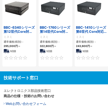
BBC-6340シリーズ
BBC-1760シリーズ
BBC-1410シリーズ
第12世代Core対応
第14世代Core対応
第6世代 Core対応フ
小型フロアマウント
小型フロアマウント
ロアマウントFAPC
ミスミ
ミスミ
ミスミ
PC2PCI/2PCIe
3PCIe
3PCI・3PCIe
通常価格(税別)：
通常価格(税別)：
通常価格(税別)：
295,000
円
～
322,800
円
～
243,600
円
～
5日目
5日目
5日目
0
0
技術サポート窓口
エレクトロニクス部品技術窓口
商品の仕様・技術のお問い合わせ
Webお問い合わせフォーム