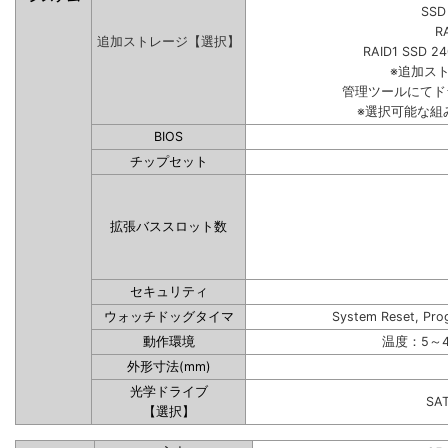
SSD
R
追加ストレージ【選択】
RAID1 SSD 2
※追加ス
管理ツールにてド
※選択可能な組
BIOS
チップセット
拡張バススロット数
セキュリティ
ウォッチドッグタイマ
System Reset, Pro
動作環境
温度：5～4
外形寸法(mm)
光学ドライブ
SA
【選択】