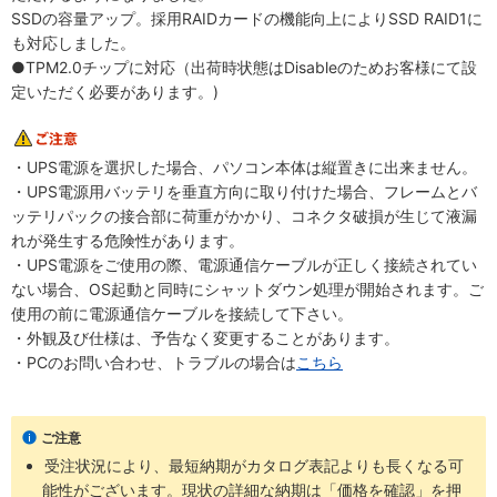
SSDの容量アップ。採用RAIDカードの機能向上によりSSD RAID1に
も対応しました。
●TPM2.0チップに対応（出荷時状態はDisableのためお客様にて設
定いただく必要があります。)
・UPS電源を選択した場合、パソコン本体は縦置きに出来ません。
・UPS電源用バッテリを垂直方向に取り付けた場合、フレームとバ
ッテリパックの接合部に荷重がかかり、コネクタ破損が生じて液漏
れが発生する危険性があります。
・UPS電源をご使用の際、電源通信ケーブルが正しく接続されてい
ない場合、OS起動と同時にシャットダウン処理が開始されます。ご
使用の前に電源通信ケーブルを接続して下さい。
・外観及び仕様は、予告なく変更することがあります。
・PCのお問い合わせ、トラブルの場合は
こちら
ご注意
受注状況により、最短納期がカタログ表記よりも長くなる可
能性がございます。現状の詳細な納期は「価格を確認」を押