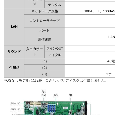
状
デジタル
ネットワーク規格
10BASE-T、100BA
コントローラチップ
LAN
ポート
LAN
通信速度
ラインOUT
入出力ポー
サウンド
ト
マイクIN
（1）
AC
付属品
（2）
（3）
2ポ
※OSなしモデルには2番：OSリカバリディスクは付属しません。