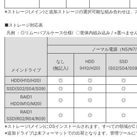
※ストレージ(メイン)と追加ストレージの選択可能な組み合わせは、
■ストレージ対応表
凡例 ：◎リムーバブルケース仕様/ 〇筐体内組み込み / ×選べませ
ノーマル電源（N5
なし
HDD
SSD
(無記入)
(H10/H20)
(S02/S04/S09
メインドライブ
HDD(H10/H20)
◎
◎
◎
SSD(S02/S04/S09)
◎
◎
◎
RAID1
◎
◎
◎
HDD(M10/M20)
RAID1
◎
◎
◎
SSD(R02/R04/R09)
※ストレージ(メイン)にOSインストールされます。すべての領域が
※追加ドライブは未フォーマットでの出荷となります。管理ツールに