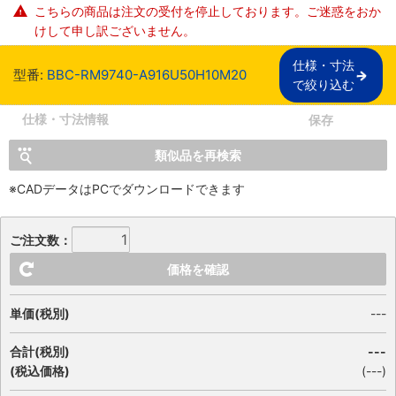
こちらの商品は注文の受付を停止しております。ご迷惑をおか
けして申し訳ございません。
仕様・寸法

型番:
BBC-RM9740-A916U50H10M20
で絞り込む
仕様・寸法情報
保存
類似品を再検索
※CADデータはPCでダウンロードできます
ご注文数：
価格を確認
単価(税別)
---
合計(税別)
---
(税込価格)
(
---
)