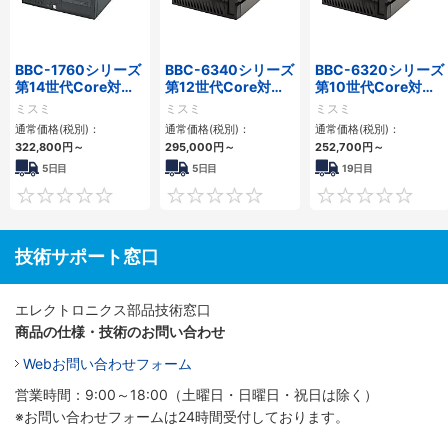
BBC-1760シリーズ
BBC-6340シリーズ
BBC-6320シリーズ
第14世代Core対応
第12世代Core対応
第10世代Core対応
小型フロアマウント
小型フロアマウント
小型フロアマウント
ミスミ
ミスミ
ミスミ
3PCIe
PC2PCI/2PCIe
FAPC 2PCI・2PCIe
通常価格(税別)：
通常価格(税別)：
通常価格(税別)：
322,800
円
～
295,000
円
～
252,700
円
～
5日目
5日目
19日目
0
0
技術サポート窓口
エレクトロニクス部品技術窓口
商品の仕様・技術のお問い合わせ
Webお問い合わせフォーム
営業時間：9:00～18:00（土曜日・日曜日・祝日は除く）
※お問い合わせフォームは24時間受付しております。