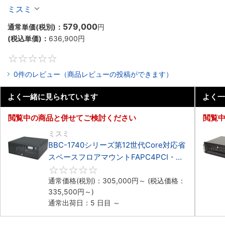
マウントFAPC4PCI・3PCIe
ミスミ
579,000
通常単価(税別)：
円
(税込単価)：
636,900
円
0
0件のレビュー（商品レビューの投稿ができます）
よく一緒に見られています
よく一
閲覧中の商品と併せてご検討ください
閲覧
ミスミ
BBC-1740シリーズ第12世代Core対応省
スペースフロアマウントFAPC4PCI・
3PCIe
0
通常価格(税別)：
305,000
円
～
(税込価格：
335,500
円
～)
通常出荷日：5 日目 ～