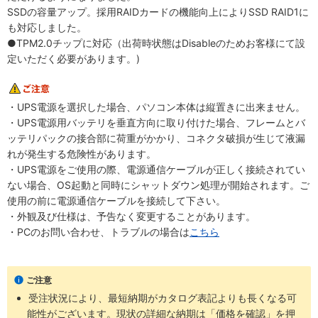
SSDの容量アップ。採用RAIDカードの機能向上によりSSD RAID1に
も対応しました。
●TPM2.0チップに対応（出荷時状態はDisableのためお客様にて設
定いただく必要があります。)
・UPS電源を選択した場合、パソコン本体は縦置きに出来ません。
・UPS電源用バッテリを垂直方向に取り付けた場合、フレームとバ
ッテリパックの接合部に荷重がかかり、コネクタ破損が生じて液漏
れが発生する危険性があります。
・UPS電源をご使用の際、電源通信ケーブルが正しく接続されてい
ない場合、OS起動と同時にシャットダウン処理が開始されます。ご
使用の前に電源通信ケーブルを接続して下さい。
・外観及び仕様は、予告なく変更することがあります。
・PCのお問い合わせ、トラブルの場合は
こちら
ご注意
受注状況により、最短納期がカタログ表記よりも長くなる可
能性がございます。現状の詳細な納期は「価格を確認」を押