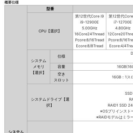
概要仕様
型番
第12世代Core i9
第12世代Core 
i9-12900E
i7-12700E
5.00GHz
4.80GHz
CPU【選択】
16Core24Thread
12Core20Thr
Pcore:8/16Tread
Pcore:8/16Tr
Ecore:8/8Tread
Ecore:4/4Tre
仕様
システム
メモリ
容量
16GB(16
【選択】
空き
16GB：1
スロット
SSD
システムドライブ【選
R
択】
RAID1 SSD 2
※OSプリインス
※RAIDモデルはミラ
システム