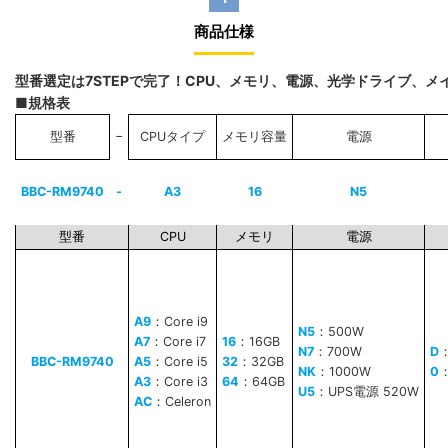
商品仕様
型番選定は7STEPで完了！CPU、メモリ、電源、光学ドライブ、
■規格表
−
型番
CPUタイプ
メモリ容量
電源
BBC-RM9740
-
A3
16
N5
型番
CPU
メモリ
電源
A9
：Core i9
N5
：500W
A7
：Core i7
16
：16GB
N7
：700W
D
BBC-RM9740
A5
：Core i5
32
：32GB
NK
：1000W
0
A3
：Core i3
64
：64GB
U5
：UPS電源 520W
AC
：Celeron