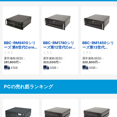
BBC-RM9410シリ
BBC-RM1740シリ
BBC-RM1450シリ
ーズ 第6世代Core対
ーズ第12世代Core
ーズ第13世代
応ラックマウント
省スペースラックマ
Core・12世代
ミスミ
ミスミ
ミスミ
FAPC 3PCI・3PCIe
ウントFAPC4PCI・
Celeron対応ラック
通常価格(税別)：
通常価格(税別)：
通常価格(税別)：
3PCIe
マウント4PCIe
261,800
円
～
323,000
円
～
320,800
円
～
5
日目
5
日目～
5
日目～
PCの売れ筋ランキング