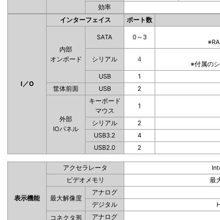
効率
インターフェイス
ポート数
SATA
0～3
※R
内部
オンボード
シリアル
4
※付属の
USB
1
I／O
筐体前面
USB
2
キーボード
1
マウス
外部
シリアル
2
IOパネル
USB3.2
4
USB2.0
2
アクセラレータ
In
ビデオメモリ
最
アナログ
表示機能
最大解像度
デジタル
アナログ
コネクタ形