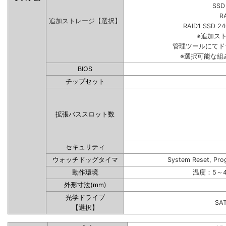
SSD
R
追加ストレージ【選択】
RAID1 SSD 2
※追加ス
管理ツールにてド
※選択可能な組
BIOS
チップセット
拡張バススロット数
セキュリティ
ウォッチドッグタイマ
System Reset, Pro
動作環境
温度：5～4
外形寸法(mm)
光学ドライブ
SA
【選択】