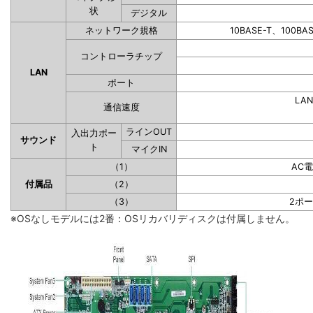
状
デジタル
ネットワーク規格
10BASE-T、100BA
コントローラチップ
LAN
ポート
LAN
通信速度
ラインOUT
入出力ポー
サウンド
ト
マイクIN
（1）
AC
付属品
（2）
（3）
2ポ
※OSなしモデルには2番：OSリカバリディスクは付属しません。