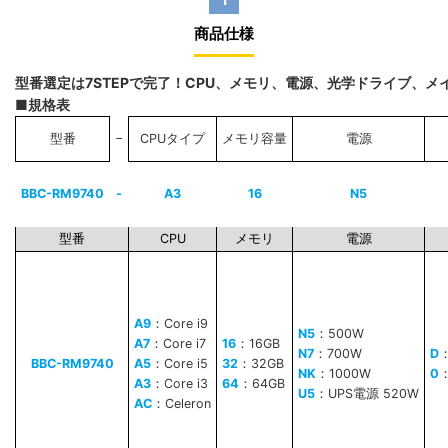
商品仕様
型番選定は7STEPで完了！CPU、メモリ、電源、光学ドライブ、
■規格表
−
型番
CPUタイプ
メモリ容量
電源
BBC-RM9740
-
A3
16
N5
型番
CPU
メモリ
電源
A9
：Core i9
N5
：500W
A7
：Core i7
16
：16GB
N7
：700W
D
BBC-RM9740
A5
：Core i5
32
：32GB
NK
：1000W
0
A3
：Core i3
64
：64GB
U5
：UPS電源 520W
AC
：Celeron