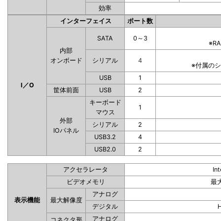
効率
インターフェイス
ポート数
SATA
0～3
※R
内部
オンボード
シリアル
4
※付属の
USB
1
I／O
筐体前面
USB
2
キーボード
1
マウス
外部
シリアル
2
IOパネル
USB3.2
4
USB2.0
2
アクセラレータ
In
ビデオメモリ
最
アナログ
表示機能
最大解像度
デジタル
アナログ
コネクタ形