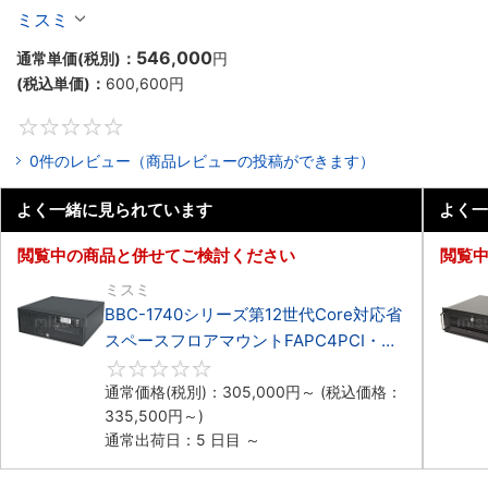
マウントFAPC4PCI・3PCIe
ミスミ
546,000
通常単価(税別)：
円
(税込単価)：
600,600
円
0
0件のレビュー（商品レビューの投稿ができます）
よく一緒に見られています
よく一
閲覧中の商品と併せてご検討ください
閲覧
ミスミ
BBC-1740シリーズ第12世代Core対応省
スペースフロアマウントFAPC4PCI・
3PCIe
0
通常価格(税別)：
305,000
円
～
(税込価格：
335,500
円
～)
通常出荷日：5 日目 ～