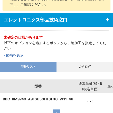
下し、ご確認ください。
エレクトロニクス部品技術窓口
未確定の仕様があります
以下のオプションを追加するボタンから、追加工を指定してくだ
さい
候補を表示
型番リスト
カタログ
通常単価(税別)
型番
最
(税込単価)
-
BBC-RM9740-A916U50H10H10-W11-46
(
-
)
1