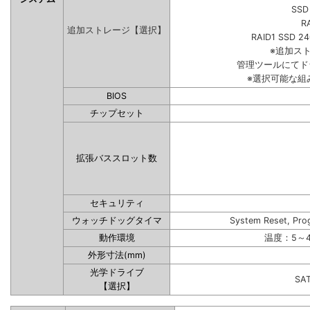
SSD
R
追加ストレージ【選択】
RAID1 SSD 2
※追加ス
管理ツールにてド
※選択可能な組
BIOS
チップセット
拡張バススロット数
セキュリティ
ウォッチドッグタイマ
System Reset, Pro
動作環境
温度：5～4
外形寸法(mm)
光学ドライブ
SA
【選択】