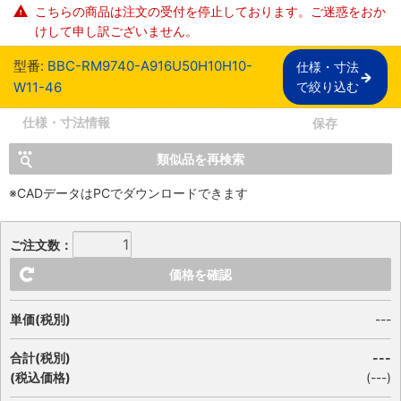
こちらの商品は注文の受付を停止しております。ご迷惑をおか
けして申し訳ございません。
型番:
BBC-RM9740-A916U50H10H10-
仕様・寸法

W11-46
で絞り込む
仕様・寸法情報
保存
類似品を再検索
※CADデータはPCでダウンロードできます
ご注文数：
価格を確認
単価(税別)
---
合計(税別)
---
(税込価格)
(
---
)