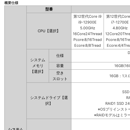
概要仕様
型番
第12世代Core i9
第12世代Core 
i9-12900E
i7-12700E
5.00GHz
4.80GHz
CPU【選択】
16Core24Thread
12Core20Thr
Pcore:8/16Tread
Pcore:8/16Tr
Ecore:8/8Tread
Ecore:4/4Tre
仕様
システム
メモリ
容量
16GB(16
【選択】
空き
16GB：1
スロット
SSD
システムドライブ【選
R
択】
RAID1 SSD 2
※OSプリインス
※RAIDモデルはミラ
システム