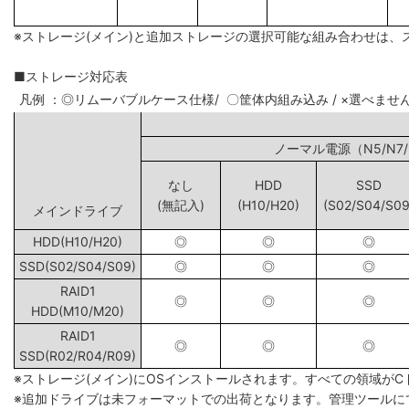
※ストレージ(メイン)と追加ストレージの選択可能な組み合わせは、
■ストレージ対応表
凡例 ：◎リムーバブルケース仕様/ 〇筐体内組み込み / ×選べませ
ノーマル電源（N5
なし
HDD
SSD
(無記入)
(H10/H20)
(S02/S04/S09
メインドライブ
HDD(H10/H20)
◎
◎
◎
SSD(S02/S04/S09)
◎
◎
◎
RAID1
◎
◎
◎
HDD(M10/M20)
RAID1
◎
◎
◎
SSD(R02/R04/R09)
※ストレージ(メイン)にOSインストールされます。すべての領域が
※追加ドライブは未フォーマットでの出荷となります。管理ツールに