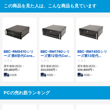
この商品を見た人は、こんな商品も見ています
BBC-RM9410シリ
BBC-RM1740シリ
BBC-RM1450シリ
ーズ 第6世代Core対
ーズ第12世代Core
ーズ第13世代
応ラックマウント
省スペースラックマ
Core・12世代
ミスミ
ミスミ
ミスミ
FAPC 3PCI・3PCIe
ウントFAPC4PCI・
Celeron対応ラック
通常価格(税別)：
通常価格(税別)：
通常価格(税別)：
3PCIe
マウント4PCIe
261,800
円
～
323,000
円
～
320,800
円
～
5
日目
5
日目～
5
日目～
PCの売れ筋ランキング