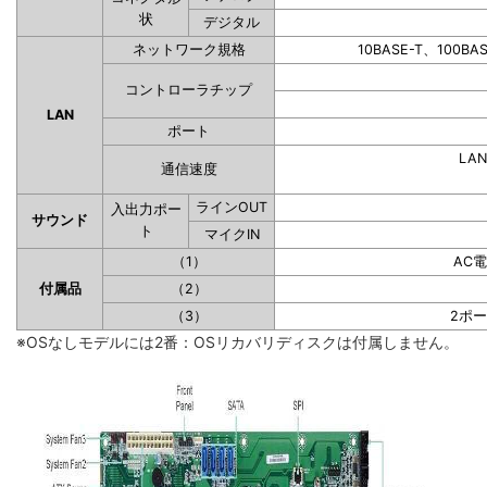
状
デジタル
ネットワーク規格
10BASE-T、100BA
コントローラチップ
LAN
ポート
LAN
通信速度
ラインOUT
入出力ポー
サウンド
ト
マイクIN
（1）
AC
付属品
（2）
（3）
2ポ
※OSなしモデルには2番：OSリカバリディスクは付属しません。