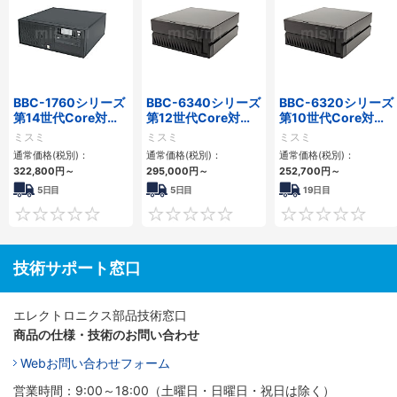
BBC-1760シリーズ
BBC-6340シリーズ
BBC-6320シリーズ
第14世代Core対応
第12世代Core対応
第10世代Core対応
小型フロアマウント
小型フロアマウント
小型フロアマウント
ミスミ
ミスミ
ミスミ
3PCIe
PC2PCI/2PCIe
FAPC 2PCI・2PCIe
通常価格(税別)：
通常価格(税別)：
通常価格(税別)：
322,800
円
～
295,000
円
～
252,700
円
～
5日目
5日目
19日目
0
0
技術サポート窓口
エレクトロニクス部品技術窓口
商品の仕様・技術のお問い合わせ
Webお問い合わせフォーム
営業時間：9:00～18:00（土曜日・日曜日・祝日は除く）