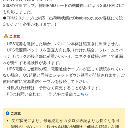
SSDの容量アップ。採用RAIDカードの機能向上によりSSD RAID1に
も対応しました。
●TPM2.0チップに対応（出荷時状態はDisableのためお客様にて設
定いただく必要があります。)
・UPS電源を選択した場合、パソコン本体は縦置きに出来ません。
・UPS電源用バッテリを垂直方向に取り付けた場合、フレームとバ
ッテリパックの接合部に荷重がかかり、コネクタ破損が生じて液漏
れが発生する危険性があります。
・UPS電源をご使用の際、電源通信ケーブルが正しく接続されてい
ない場合、OS起動と同時にシャットダウン処理が開始されます。ご
使用の前に電源通信ケーブルを接続して下さい。
・外観及び仕様は、予告なく変更することがあります。
・PCのお問い合わせ、トラブルの場合は
こちら
ご注意
受注状況により、最短納期がカタログ表記よりも長くなる可
能性がございます。現状の詳細な納期は「価格を確認」を押