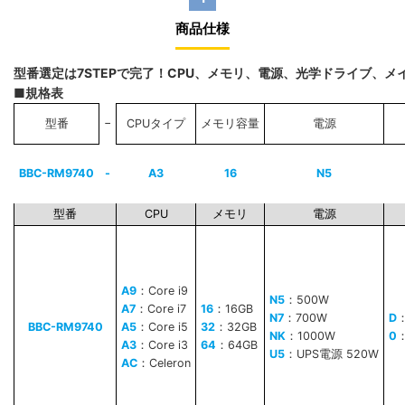
商品仕様
型番選定は7STEPで完了！CPU、メモリ、電源、光学ドライブ、
■規格表
−
型番
CPUタイプ
メモリ容量
電源
BBC-RM9740
-
A3
16
N5
型番
CPU
メモリ
電源
A9
：Core i9
N5
：500W
A7
：Core i7
16
：16GB
N7
：700W
D
BBC-RM9740
A5
：Core i5
32
：32GB
NK
：1000W
0
A3
：Core i3
64
：64GB
U5
：UPS電源 520W
AC
：Celeron