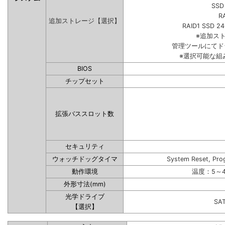
SSD
R
追加ストレージ【選択】
RAID1 SSD 2
※追加ス
管理ツールにてド
※選択可能な組
BIOS
チップセット
拡張バススロット数
セキュリティ
ウォッチドッグタイマ
System Reset, Pro
動作環境
温度：5～4
外形寸法(mm)
光学ドライブ
SA
【選択】