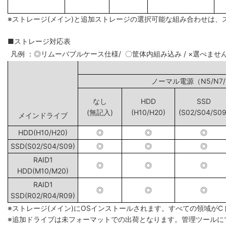
※ストレージ(メイン)と追加ストレージの選択可能な組み合わせは、
■ストレージ対応表
凡例 ：◎リムーバブルケース仕様/ 〇筐体内組み込み / ×選べませ
ノーマル電源（N5
なし
HDD
SSD
(無記入)
(H10/H20)
(S02/S04/S09
メインドライブ
HDD(H10/H20)
◎
◎
◎
SSD(S02/S04/S09)
◎
◎
◎
RAID1
◎
◎
◎
HDD(M10/M20)
RAID1
◎
◎
◎
SSD(R02/R04/R09)
※ストレージ(メイン)にOSインストールされます。すべての領域が
※追加ドライブは未フォーマットでの出荷となります。管理ツールに