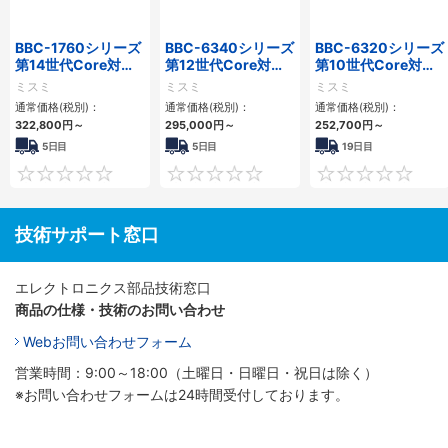
BBC-1760シリーズ
BBC-6340シリーズ
BBC-6320シリーズ
第14世代Core対応
第12世代Core対応
第10世代Core対応
小型フロアマウント
小型フロアマウント
小型フロアマウント
ミスミ
ミスミ
ミスミ
3PCIe
PC2PCI/2PCIe
FAPC 2PCI・2PCIe
通常価格(税別)：
通常価格(税別)：
通常価格(税別)：
322,800
円
～
295,000
円
～
252,700
円
～
5日目
5日目
19日目
0
0
技術サポート窓口
エレクトロニクス部品技術窓口
商品の仕様・技術のお問い合わせ
Webお問い合わせフォーム
営業時間：9:00～18:00（土曜日・日曜日・祝日は除く）
※お問い合わせフォームは24時間受付しております。