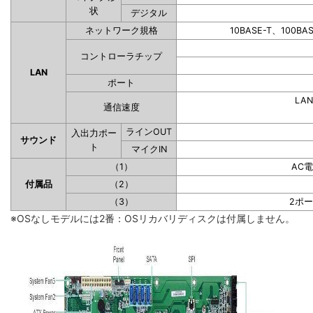
状
デジタル
ネットワーク規格
10BASE-T、100BA
コントローラチップ
LAN
ポート
LAN
通信速度
ラインOUT
入出力ポー
サウンド
ト
マイクIN
（1）
AC
付属品
（2）
（3）
2ポ
※OSなしモデルには2番：OSリカバリディスクは付属しません。