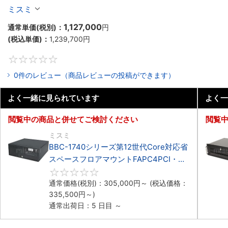
マウントFAPC4PCI・3PCIe
ミスミ
1,127,000
通常単価(税別)：
円
(税込単価)：
1,239,700
円
0
0件のレビュー（商品レビューの投稿ができます）
よく一緒に見られています
よく一
閲覧中の商品と併せてご検討ください
閲覧
ミスミ
BBC-1740シリーズ第12世代Core対応省
スペースフロアマウントFAPC4PCI・
3PCIe
0
通常価格(税別)：
305,000
円
～
(税込価格：
335,500
円
～)
通常出荷日：5 日目 ～