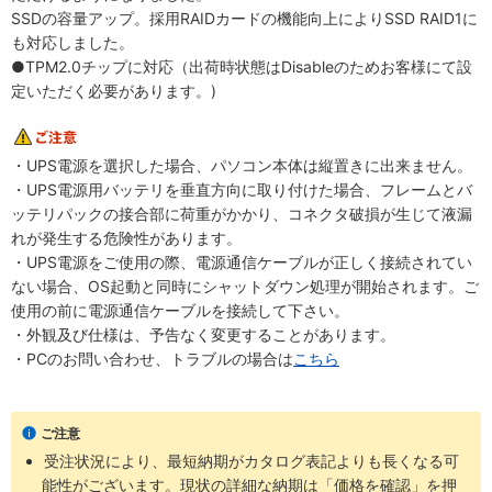
SSDの容量アップ。採用RAIDカードの機能向上によりSSD RAID1に
も対応しました。
●TPM2.0チップに対応（出荷時状態はDisableのためお客様にて設
定いただく必要があります。)
・UPS電源を選択した場合、パソコン本体は縦置きに出来ません。
・UPS電源用バッテリを垂直方向に取り付けた場合、フレームとバ
ッテリパックの接合部に荷重がかかり、コネクタ破損が生じて液漏
れが発生する危険性があります。
・UPS電源をご使用の際、電源通信ケーブルが正しく接続されてい
ない場合、OS起動と同時にシャットダウン処理が開始されます。ご
使用の前に電源通信ケーブルを接続して下さい。
・外観及び仕様は、予告なく変更することがあります。
・PCのお問い合わせ、トラブルの場合は
こちら
ご注意
受注状況により、最短納期がカタログ表記よりも長くなる可
能性がございます。現状の詳細な納期は「価格を確認」を押