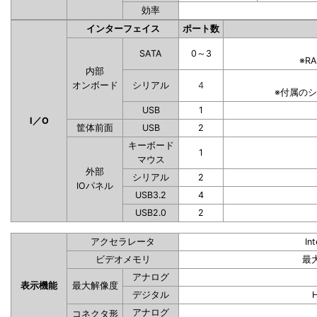
効率
インターフェイス
ポート数
SATA
0～3
※R
内部
オンボード
シリアル
4
※付属の
USB
1
I／O
筐体前面
USB
2
キーボード
1
マウス
外部
シリアル
2
IOパネル
USB3.2
4
USB2.0
2
アクセラレータ
In
ビデオメモリ
最
アナログ
表示機能
最大解像度
デジタル
アナログ
コネクタ形