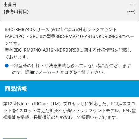
出荷日
---
(参考出荷日)
(---)
BBC-RM9740シリーズ 第12世代Core対応ラックマウント
FAPC4PCI・3PCIe
の型番BBC-RM9740-A916NKDR09R09のペー
ジです。
型番BBC-RM9740-A916NKDR09R09に関する仕様情報を記載し
ております。
一部型番の仕様・寸法を掲載しきれていない場合がございます
ので、詳細は
メーカーカタログ
をご覧ください。
商品情報
第12世代Intel（R)Core（TM）プロセッサに対応した、PCI拡張スロ
ットを4スロット備えた拡張性が高いラックマウントモデル。FAN監
視機能を搭載。長期供給のため安心して採用いただけます。