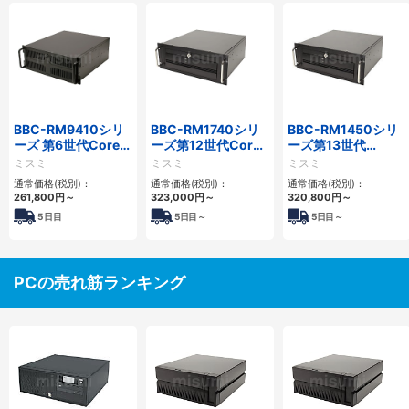
BBC-RM9410シリ
BBC-RM1740シリ
BBC-RM1450シリ
ーズ 第6世代Core対
ーズ第12世代Core
ーズ第13世代
応ラックマウント
省スペースラックマ
Core・12世代
ミスミ
ミスミ
ミスミ
FAPC 3PCI・3PCIe
ウントFAPC4PCI・
Celeron対応ラック
通常価格(税別)：
通常価格(税別)：
通常価格(税別)：
3PCIe
マウント4PCIe
261,800
円
～
323,000
円
～
320,800
円
～
5
日目
5
日目～
5
日目～
PCの売れ筋ランキング