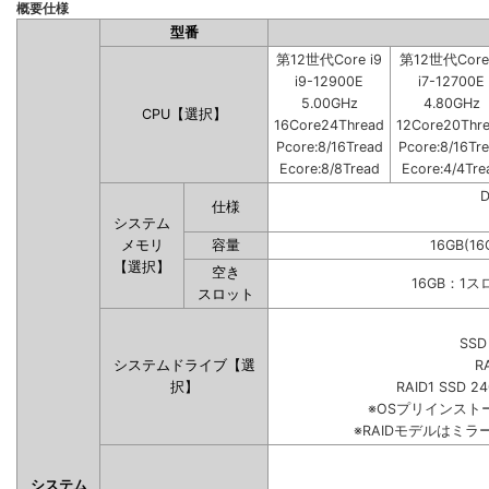
概要仕様
型番
第12世代Core i9
第12世代Core 
i9-12900E
i7-12700E
5.00GHz
4.80GHz
CPU【選択】
16Core24Thread
12Core20Thr
Pcore:8/16Tread
Pcore:8/16Tr
Ecore:8/8Tread
Ecore:4/4Tre
仕様
システム
メモリ
容量
16GB(16
【選択】
空き
16GB：1
スロット
SSD
システムドライブ【選
R
択】
RAID1 SSD 2
※OSプリインス
※RAIDモデルはミラ
システム