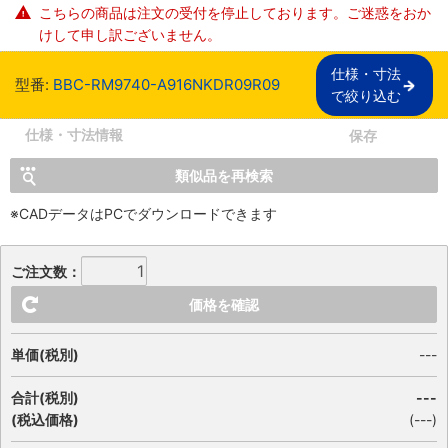
こちらの商品は注文の受付を停止しております。ご迷惑をおか
けして申し訳ございません。
仕様・寸法

型番:
BBC-RM9740-A916NKDR09R09
で絞り込む
仕様・寸法情報
保存
類似品を再検索
※CADデータはPCでダウンロードできます
ご注文数：
価格を確認
単価(税別)
---
合計(税別)
---
(税込価格)
(
---
)