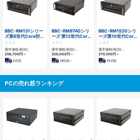
BBC-RM131シリー
BBC-RM9740シリ
BBC-RM1520シリ
ズ第6世代Core対応
ーズ 第12世代Core
ーズ第10世代Core
省スペースラックマ
対応ラックマウント
省スペースラックマ
ミスミ
ミスミ
ミスミ
ウントFAPC
FAPC4PCI・3PCIe
ウントFAPC5PCI・
通常価格(税別)：
通常価格(税別)：
通常価格(税別)：
3PCI3PCIe
2PCIe
258,700
円
～
329,000
円
～
270,100
円
～
5
日目
19
日目～
19
日目
PCの売れ筋ランキング