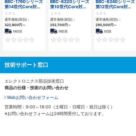
BBC-1760シリーズ
BBC-6320シリーズ
BBC-6340シリーズ
第14世代Core対応
第10世代Core対応
第12世代Core対応
小型フロアマウント
小型フロアマウント
小型フロアマウント
ミスミ
ミスミ
ミスミ
3PCIe
FAPC 2PCI・2PCIe
PC2PCI/2PCIe
通常価格(税別)：
通常価格(税別)：
通常価格(税別)：
322,800
円
～
252,700
円
～
295,000
円
～
19日目
19日目
5日目
0
0
技術サポート窓口
エレクトロニクス部品技術窓口
商品の仕様・技術のお問い合わせ
Webお問い合わせフォーム
営業時間：9:00～18:00（土曜日・日曜日・祝日は除く）
※お問い合わせフォームは24時間受付しております。