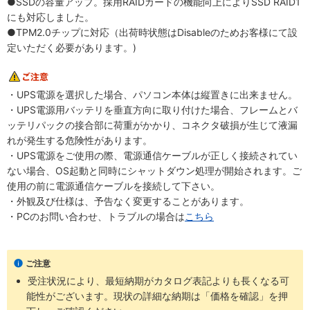
●SSDの容量アップ。採用RAIDカードの機能向上によりSSD RAID1
にも対応しました。
●TPM2.0チップに対応（出荷時状態はDisableのためお客様にて設
定いただく必要があります。)
・UPS電源を選択した場合、パソコン本体は縦置きに出来ません。
・UPS電源用バッテリを垂直方向に取り付けた場合、フレームとバ
ッテリパックの接合部に荷重がかかり、コネクタ破損が生じて液漏
れが発生する危険性があります。
・UPS電源をご使用の際、電源通信ケーブルが正しく接続されてい
ない場合、OS起動と同時にシャットダウン処理が開始されます。ご
使用の前に電源通信ケーブルを接続して下さい。
・外観及び仕様は、予告なく変更することがあります。
・PCのお問い合わせ、トラブルの場合は
こちら
ご注意
受注状況により、最短納期がカタログ表記よりも長くなる可
能性がございます。現状の詳細な納期は「価格を確認」を押