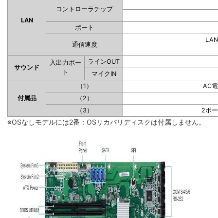
コントローラチップ
LAN
ポート
LAN
通信速度
ラインOUT
入出力ポー
サウンド
ト
マイクIN
（1）
AC
付属品
（2）
（3）
2ポ
※OSなしモデルには2番：OSリカバリディスクは付属しません。