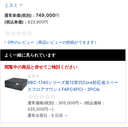
ックマウントFAPC4PCI・3PCIe
ミスミ
749,000
通常単価(税別)：
円
(税込単価)：
823,900
円
0
0件のレビュー（商品レビューの投稿ができます）
よく一緒に見られています
閲覧中の商品と併せてご検討ください
ミスミ
BBC-1740シリーズ第12世代Core対応省スペー
スフロアマウントFAPC4PCI・3PCIe
0
通常価格(税別)：
305,000
円
～
(税込価格：
335,500
円
～)
通常出荷日：5 日目 ～