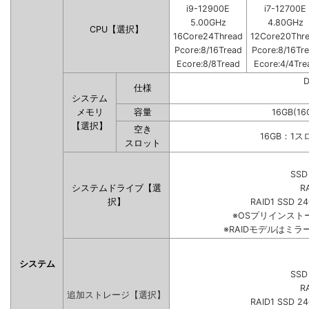
i9-12900E
i7-12700E
5.00GHz
4.80GHz
CPU【選択】
16Core24Thread
12Core20Thr
Pcore:8/16Tread
Pcore:8/16Tr
Ecore:8/8Tread
Ecore:4/4Tre
仕様
システム
メモリ
容量
16GB(16
【選択】
空き
16GB：1
スロット
SSD
システムドライブ【選
R
択】
RAID1 SSD 2
※OSプリインス
※RAIDモデルはミラ
システム
SSD
R
追加ストレージ【選択】
RAID1 SSD 2