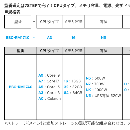
型番選定は7STEPで完了！CPUタイプ、メモリ容量、電源、光学
■規格表
−
型番
CPUタイプ
メモリ容量
電源
BBC-RM1740
-
A3
16
N5
型番
CPUタイプ
メモリ容量
電源
A9
：Core i9
N5
：500W
A7
：Core i7
16
：16GB
N7
：700W
D
BBC-RM1740
A5
：Core i5
32
：32GB
NK
：1000W
0
A3
：Core i3
64
：64GB
U5
：UPS電源 520W
AC
：Celeron
※ストレージ(メイン)と追加ストレージの選択可能な組み合わせは、