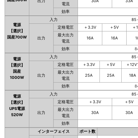
出力
30A
33A
電流
効率
入力
85
電源
定格電圧
＋3.3V
＋5V
＋1
【選択】
最大出力
国産700W
出力
16A
16A
1
電流
効率
8
入力
85
電源
定格電圧
＋3.3V
＋5V
＋12V
【選択】
国産
最大出力
出力
25A
25A
18A
1000W
電流
効率
8
入力
85
電源
定格電圧
＋3.3V
＋5V
【選択】
UPS電源
最大出力
出力
30A
30A
520W
電流
効率
インターフェイス
ポート数