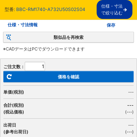
仕様・寸法

型番:
BBC-RM1740-A732U50S02S04
で絞り込む
仕様・寸法情報
保存
類似品を再検索
※CADデータはPCでダウンロードできます
ご注文数：
価格を確認
単価(税別)
---
合計(税別)
---
(税込価格)
(
---
)
出荷日
---
(参考出荷日)
(---)