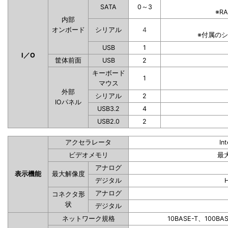
SATA
0～3
※R
内部
オンボード
シリアル
4
※付属の
USB
1
I／O
筐体前面
USB
2
キーボード
1
マウス
外部
シリアル
2
IOパネル
USB3.2
4
USB2.0
2
アクセラレータ
In
ビデオメモリ
最
アナログ
表示機能
最大解像度
デジタル
アナログ
コネクタ形
状
デジタル
ネットワーク規格
10BASE-T、100BA