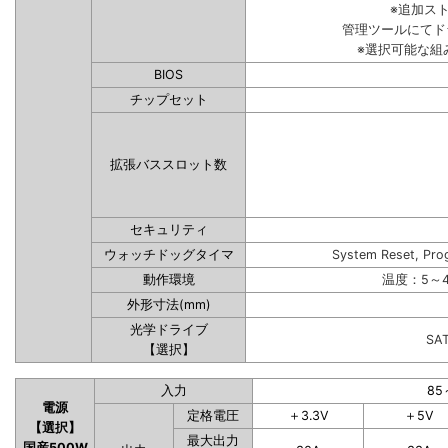
※追加ス
管理ツールにてド
※選択可能な組
BIOS
チップセット
拡張バススロット数
セキュリティ
ウォッチドッグタイマ
System Reset, Pro
動作環境
温度：5～4
外形寸法(mm)
光学ドライブ
SA
【選択】
入力
85
電源
定格電圧
＋3.3V
＋5V
【選択】
最大出力
国産500W