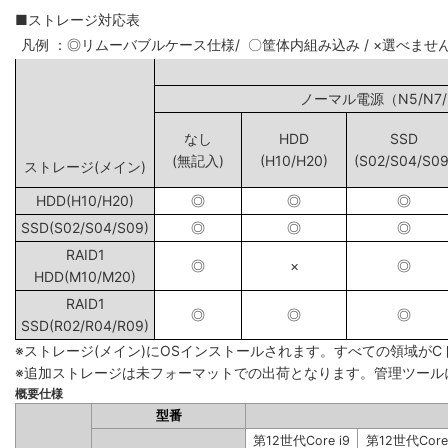
■ストレージ対応表
凡例 ：◎リムーバブルケース仕様/ 〇筐体内組み込み / ×選べませ
ノーマル電源（N5
なし
HDD
SSD
(無記入)
(H10/H20)
(S02/S04/S09
ストレージ(メイン)
HDD(H10/H20)
◎
◎
◎
SSD(S02/S04/S09)
◎
◎
◎
RAID1
◎
×
◎
HDD(M10/M20)
RAID1
◎
◎
◎
SSD(R02/R04/R09)
※ストレージ(メイン)にOSインストールされます。すべての領域が
※追加ストレージは未フォーマットでの出荷となります。管理ツール
概要仕様
型番
第12世代Core i9
第12世代Core 