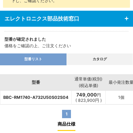
下し、ご確認ください。
エレクトロニクス部品技術窓口
型番が確定されました
価格をご確認の上、ご注文ください
型番リスト
カタログ
通常単価(税別)
型番
最小発注数
(税込単価)
749,000
円
BBC-RM1740-A732U50S02S04
1個
(
823,900
円
)
1
商品仕様