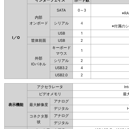
インターフェイス
ポート数
SATA
0～3
※R
内部
オンボード
シリアル
4
※付属の
USB
1
I／O
筐体前面
USB
2
キーボード
1
マウス
外部
シリアル
2
IOパネル
USB3.2
4
USB2.0
2
アクセラレータ
In
ビデオメモリ
最
アナログ
表示機能
最大解像度
デジタル
アナログ
コネクタ形
状
デジタル