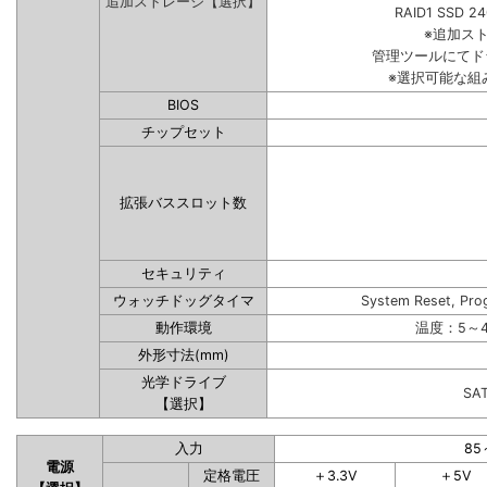
追加ストレージ【選択】
RAID1 SSD 2
※追加ス
管理ツールにてド
※選択可能な組
BIOS
チップセット
拡張バススロット数
セキュリティ
ウォッチドッグタイマ
System Reset, Pro
動作環境
温度：5～4
外形寸法(mm)
光学ドライブ
SA
【選択】
入力
85
電源
定格電圧
＋3.3V
＋5V