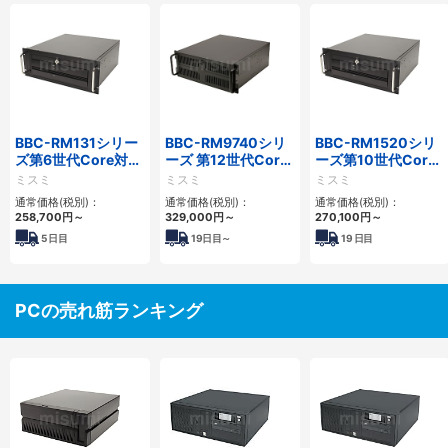
BBC-RM131シリー
BBC-RM9740シリ
BBC-RM1520シリ
ズ第6世代Core対応
ーズ 第12世代Core
ーズ第10世代Core
省スペースラックマ
対応ラックマウント
省スペースラックマ
ミスミ
ミスミ
ミスミ
ウントFAPC
FAPC4PCI・3PCIe
ウントFAPC5PCI・
通常価格(税別)：
通常価格(税別)：
通常価格(税別)：
3PCI3PCIe
2PCIe
258,700
円
～
329,000
円
～
270,100
円
～
5
日目
19
日目～
19
日目
PCの売れ筋ランキング