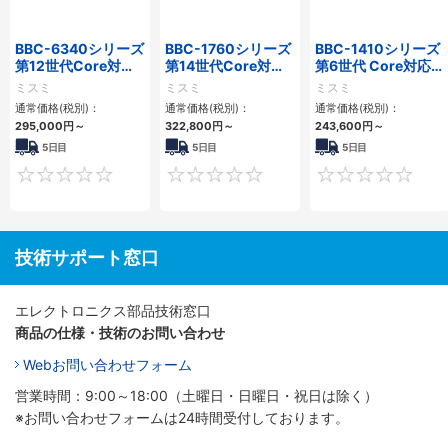
BBC-6340シリーズ
BBC-1760シリーズ
BBC-1410シリーズ
第12世代Core対応
第14世代Core対応
第6世代 Core対応フ
小型フロアマウント
小型フロアマウント
ロアマウントFAPC
ミスミ
ミスミ
ミスミ
PC2PCI/2PCIe
3PCIe
3PCI・3PCIe
通常価格(税別)：
通常価格(税別)：
通常価格(税別)：
295,000
円
～
322,800
円
～
243,600
円
～
5日目
5日目
5日目
0
0
技術サポート窓口
エレクトロニクス部品技術窓口
商品の仕様・技術のお問い合わせ
Webお問い合わせフォーム
営業時間：9:00～18:00（土曜日・日曜日・祝日は除く）
※お問い合わせフォームは24時間受付しております。