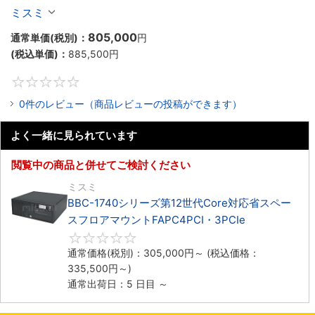
ックマウントFAPC4PCI・3PCIe
ミスミ
805,000
通常単価(税別)：
円
(税込単価)：
885,500
円
0
0件のレビュー（商品レビューの投稿ができます）
よく一緒に見られています
閲覧中の商品と併せてご検討ください
ミスミ
BBC-1740シリーズ第12世代Core対応省スペー
スフロアマウントFAPC4PCI・3PCIe
0
通常価格(税別)：
305,000
円
～
(税込価格：
335,500
円
～)
通常出荷日：5 日目 ～