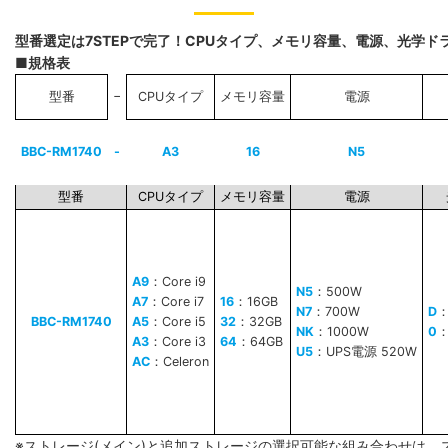
型番選定は7STEPで完了！CPUタイプ、メモリ容量、電源、光学
■規格表
−
型番
CPUタイプ
メモリ容量
電源
BBC-RM1740
-
A3
16
N5
型番
CPUタイプ
メモリ容量
電源
A9
：Core i9
N5
：500W
A7
：Core i7
16
：16GB
N7
：700W
D
BBC-RM1740
A5
：Core i5
32
：32GB
NK
：1000W
0
A3
：Core i3
64
：64GB
U5
：UPS電源 520W
AC
：Celeron
※ストレージ(メイン)と追加ストレージの選択可能な組み合わせは、