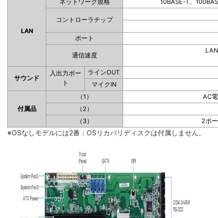
ネットワーク規格
10BASE-T、100BA
コントローラチップ
LAN
ポート
LAN
通信速度
ラインOUT
入出力ポー
サウンド
ト
マイクIN
（1）
AC
付属品
（2）
（3）
2ポ
※OSなしモデルには2番：OSリカバリディスクは付属しません。