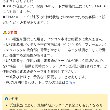
るようになりました。
●SSDの容量アップ。採用RAIDカードの機能向上によりSSD RAID1
にも対応しました。
●TPM2.0チップに対応（出荷時状態はDisableのためお客様にて設
定いただく必要があります。)
・UPS電源を選択した場合、パソコン本体は縦置きに出来ません。
・UPS電源用バッテリを垂直方向に取り付けた場合、フレームとバ
ッテリパックの接合部に荷重がかかり、コネクタ破損が生じて液漏
れが発生する危険性があります。
・UPS電源をご使用の際、電源通信ケーブルが正しく接続されてい
ない場合、OS起動と同時にシャットダウン処理が開始されます。ご
使用の前に電源通信ケーブルを接続して下さい。
・外観及び仕様は、予告なく変更することがあります。
・PCのお問い合わせ、トラブルの場合は
こちら
ご注意
受注状況により、最短納期がカタログ表記よりも長くなる可