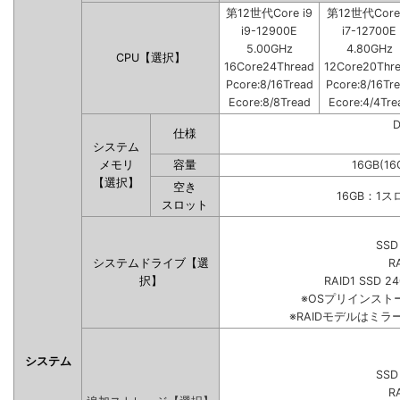
第12世代Core i9
第12世代Core 
i9-12900E
i7-12700E
5.00GHz
4.80GHz
CPU【選択】
16Core24Thread
12Core20Thr
Pcore:8/16Tread
Pcore:8/16Tr
Ecore:8/8Tread
Ecore:4/4Tre
仕様
システム
メモリ
容量
16GB(16
【選択】
空き
16GB：1
スロット
SSD
システムドライブ【選
R
択】
RAID1 SSD 2
※OSプリインス
※RAIDモデルはミラ
システム
SSD
R