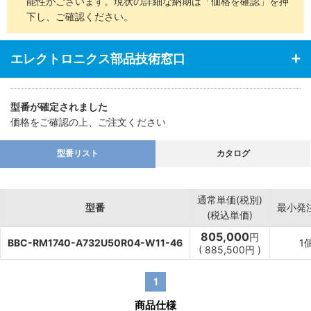
能性がございます。現状の詳細な納期は「価格を確認」を押
下し、ご確認ください。
エレクトロニクス部品技術窓口
型番が確定されました
価格をご確認の上、ご注文ください
型番リスト
カタログ
通常単価(税別)
型番
最小発
(税込単価)
805,000
円
BBC-RM1740-A732U50R04-W11-46
1
(
885,500
円
)
1
商品仕様