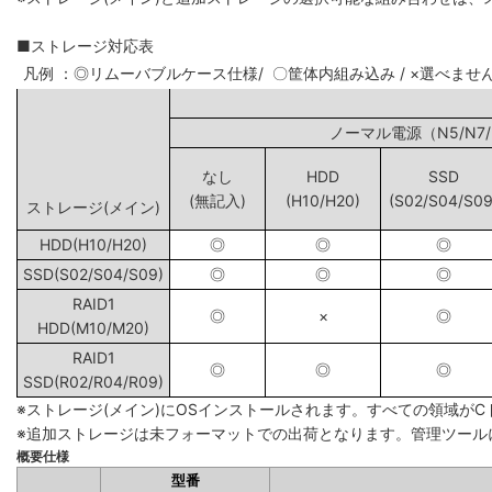
■ストレージ対応表
凡例 ：◎リムーバブルケース仕様/ 〇筐体内組み込み / ×選べませ
ノーマル電源（N5
なし
HDD
SSD
(無記入)
(H10/H20)
(S02/S04/S09
ストレージ(メイン)
HDD(H10/H20)
◎
◎
◎
SSD(S02/S04/S09)
◎
◎
◎
RAID1
◎
×
◎
HDD(M10/M20)
RAID1
◎
◎
◎
SSD(R02/R04/R09)
※ストレージ(メイン)にOSインストールされます。すべての領域が
※追加ストレージは未フォーマットでの出荷となります。管理ツール
概要仕様
型番