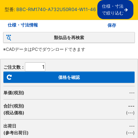
仕様・寸法

型番:
BBC-RM1740-A732U50R04-W11-46
で絞り込む
仕様・寸法情報
保存
類似品を再検索
※CADデータはPCでダウンロードできます
ご注文数：
価格を確認
単価(税別)
---
合計(税別)
---
(税込価格)
(
---
)
出荷日
---
(参考出荷日)
(---)