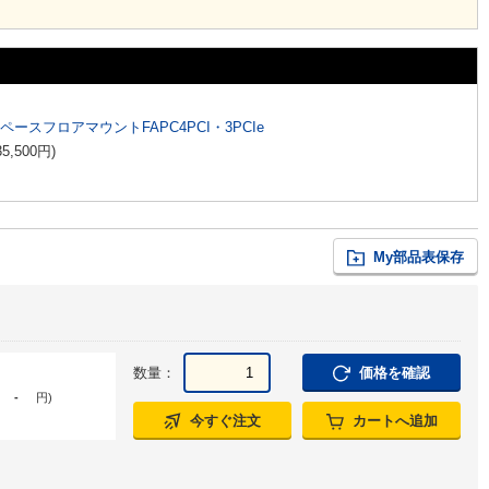
スペースフロアマウントFAPC4PCI・3PCIe
35,500
円
)
My部品表保存
数量：
価格を確認
-
円
)
今すぐ注文
カートへ追加