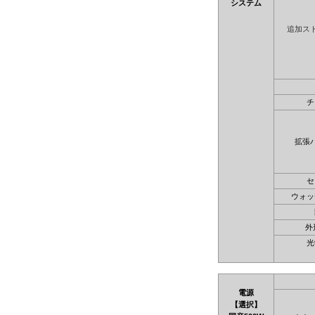
システム
追加ス
チ
拡張
セ
ウォッ
外
光
電源
【選択】