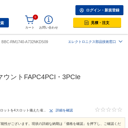
ログイン・新規登録
0
見積・注文
検索
カート
お問い合わせ
BBC-RM1740-A732NKDS09
エレクトロニクス部品技術窓口
ントFAPC4PCI・3PCIe
スロットを4スロット備えた省...
詳細を確認
可能性がございます。現状の詳細な納期は「価格を確認」を押下し、ご確認くだ