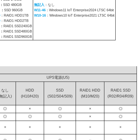
：
SSD 480GB
無記入
：なし
9
：
SSD 960GB
W11-46
：Windows11 IoT Enterprise2024 LTSC 64bit
0
：RAID1 HDD1TB
W10-16
：Windows10 IoT Enterprise2021 LTSC 64bit
0
：RAID1 HDD2TB
：
RAID1 SSD240GB
：
RAID1 SSD480GB
：
RAID1 SSD960GB
レージ
UPS電源(U5)
なし
HDD
SSD
RAID1 HDD
RAID1 SSD
(無記入)
(H10/H20)
(S02/S04/S09)
(M10/M20)
(R02/R04/R09)
◎
×
◎
×
◎
◎
◎
◎
×
◎
×
×
×
×
×