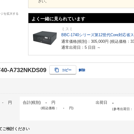
さい。
ージを拡大する
よく一緒に見られています
ミスミ
BBC-1740シリーズ第12世代Core対応省
通常価格(税別)：
305,000
円
(税込価格：
3
通常出荷日：5 日目 ～
40-A732NKDS09
コピー
解除
-
円
合計(税別)
-
円
出荷日
-
(税込価格：
-
円
)
(参考出荷日：
てご検討ください