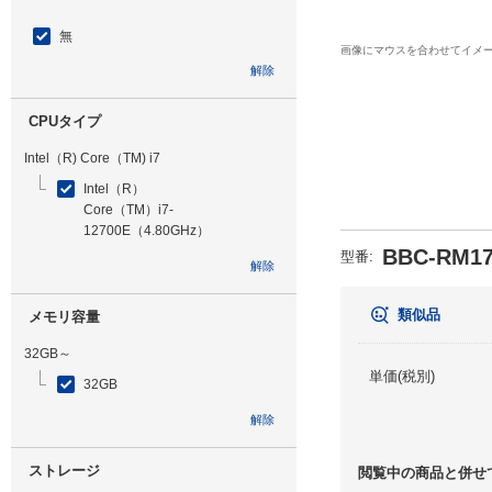
無
画像にマウスを合わせてイメ
解除
CPUタイプ
Intel（R) Core（TM) i7
Intel（R）
Core（TM）i7-
12700E（4.80GHz）
BBC-RM17
型番
:
解除
類似品
メモリ容量
32GB～
単価(税別)
32GB
解除
ストレージ
閲覧中の商品と併せ