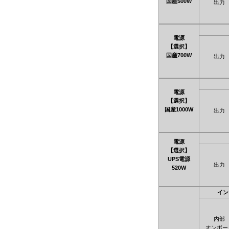
国産500W
出力
電源
【選択】
国産700W
出力
電源
【選択】
国産1000W
出力
電源
【選択】
UPS電源
出力
520W
イン
内部
オンボー