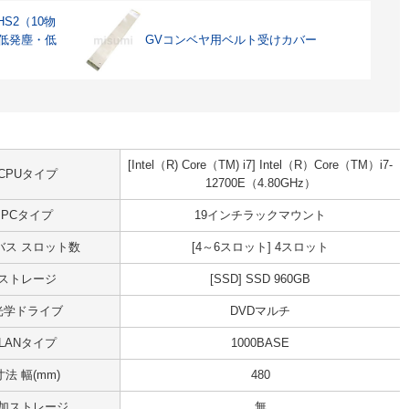
S2（10物
 低発塵・低
GVコンベヤ用ベルト受けカバー
[Intel（R) Core（TM) i7] Intel（R）Core（TM）i7-
CPUタイプ
12700E（4.80GHz）
PCタイプ
19インチラックマウント
Iバス スロット数
[4～6スロット] 4スロット
ストレージ
[SSD] SSD 960GB
光学ドライブ
DVDマルチ
LANタイプ
1000BASE
寸法 幅(mm)
480
加ストレージ
無