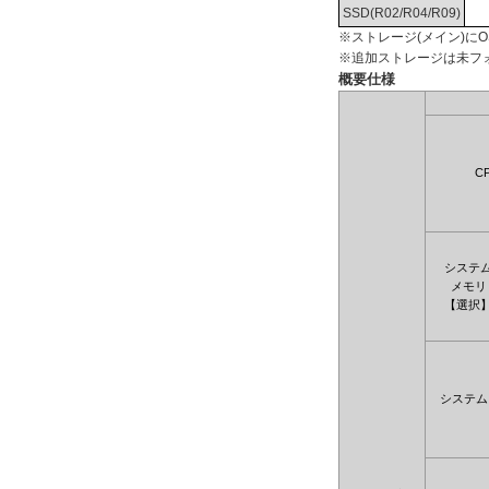
SSD(R02/R04/R09)
※ストレージ(メイン)に
※追加ストレージは未フ
概要仕様
C
システ
メモリ
【選択
システム