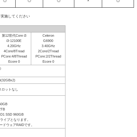
◎
◎
◎
×
◎
を実施してください
第12世代Core i3
Celeron
i3-12100E
G6900
4.20GHz
3.40GHz
4Core/8Tread
2Core/2Tread
PCore:4/8Thread
PCore:2/2Thread
Ecore 0
Ecore 0
応）
B(32GBx2)
きスロットなし
60GB
2TB
ID1 SSD 960GB
ドライブとなります。
ードウェアRAIDです。