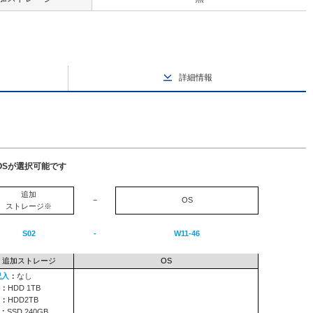
詳細情報
OSが選択可能です
追加
−
OS
ストレージ※
S02
-
W11-46
追加ストレージ
OS
記入
：
なし
：
HDD 1TB
：
HDD2TB
：
SSD 240GB