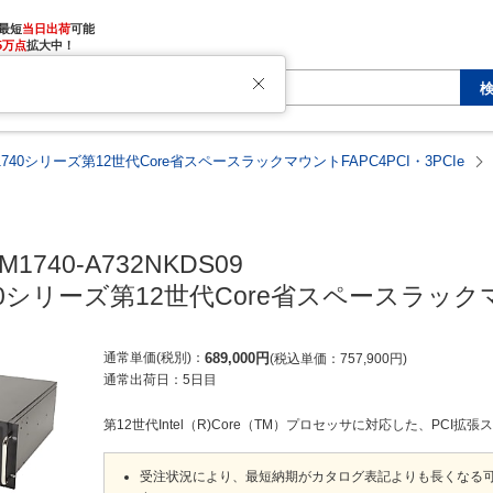
最短
当日出荷
5万点
拡大中！
M1740シリーズ第12世代Core省スペースラックマウントFAPC4PCI・3PCIe
M1740-A732NKDS09

740シリーズ第12世代Core省スペースラックマウ
通常単価(税別)
689,000
円
税込単価
757,900
円
通常出荷日：
5日目
第12世代Intel（R)Core（TM）プロセッサに対応した、PCI拡張
受注状況により、最短納期がカタログ表記よりも長くなる