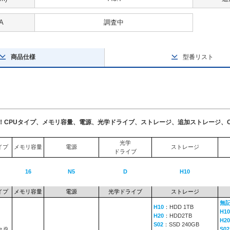
A
調査中
商品仕様
型番リスト
了！CPUタイプ、メモリ容量、電源、光学ドライブ、ストレージ、追加ストレージ、
光学
イプ
メモリ容量
電源
ストレージ
ドライブ
16
N5
D
H10
イプ
メモリ容量
電源
光学ドライブ
ストレージ
無
H10
：HDD 1TB
H10
H20
：HDD2TB
H20
S02
：SSD 240GB
 i9
S02