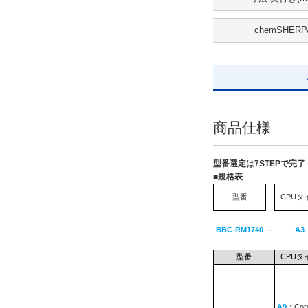
出荷日
chemSHERP
すべて
5日以内
商品仕様
型番選定は7STEPで完
■規格表
型番
−
CPUタ
BBC-RM1740
-
A3
型番
CPUタ
A9
：Core