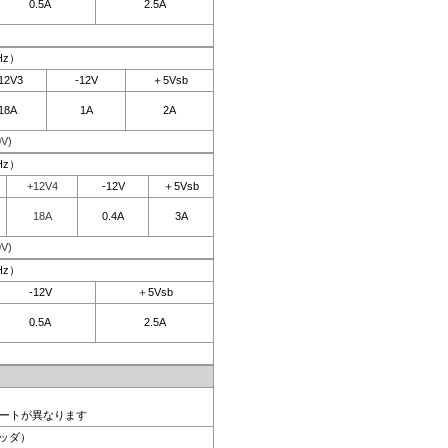
0.5A
2.5A
Hz）
12V3
-12V
＋5Vsb
18A
1A
2A
V)
Hz）
+12V4
-12V
＋5Vsb
18A
0.4A
3A
V)
Hz）
-12V
＋5Vsb
0.5A
2.5A
ポートが異なります
ヘッダ）