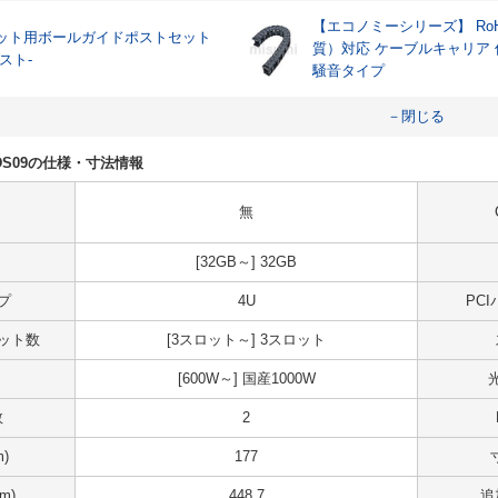
【エコノミーシリーズ】 RoH
ット用ボールガイドポストセット
質）対応 ケーブルキャリア
スト-
騒音タイプ
－閉じる
2NKDS09の仕様・寸法情報
無
[32GB～] 32GB
プ
4U
PC
スロット数
[3スロット～] 3スロット
[600W～] 国産1000W
数
2
)
177
m)
448.7
追