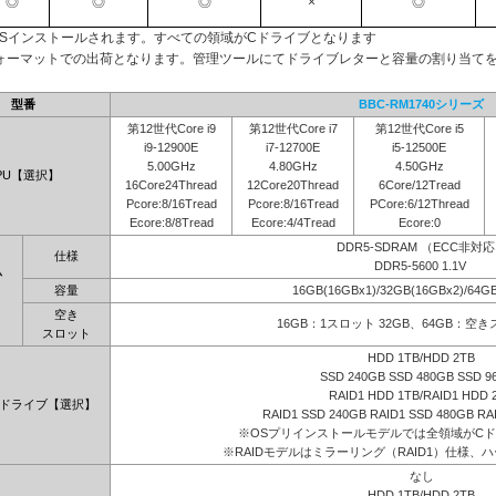
◎
◎
◎
×
◎
OSインストールされます。すべての領域がCドライブとなります
ォーマットでの出荷となります。管理ツールにてドライブレターと容量の割り当て
型番
BBC-RM1740シリーズ
第12世代Core i9
第12世代Core i7
第12世代Core i5
i9-12900E
i7-12700E
i5-12500E
5.00GHz
4.80GHz
4.50GHz
PU【選択】
16Core24Thread
12Core20Thread
6Core/12Tread
Pcore:8/16Tread
Pcore:8/16Tread
PCore:6/12Thread
Ecore:8/8Tread
Ecore:4/4Tread
Ecore:0
DDR5-SDRAM （ECC非対
仕様
DDR5-5600 1.1V
ム
容量
16GB(16GBx1)/32GB(16GBx2)/64G
】
空き
16GB：1スロット 32GB、64GB：空
スロット
HDD 1TB/HDD 2TB
SSD 240GB SSD 480GB SSD 9
RAID1 HDD 1TB/RAID1 HDD 
ドライブ【選択】
RAID1 SSD 240GB RAID1 SSD 480GB RA
※OSプリインストールモデルでは全領域がC
※RAIDモデルはミラーリング（RAID1）仕様、ハ
なし
HDD 1TB/HDD 2TB