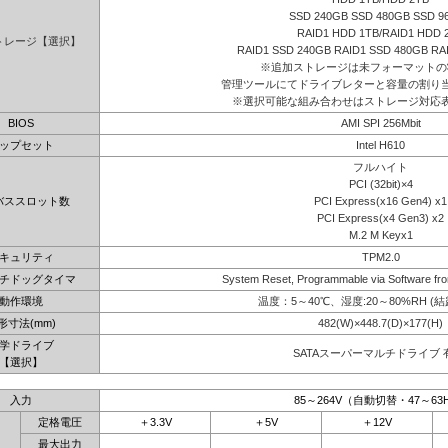
SSD 240GB SSD 480GB SSD 9
RAID1 HDD 1TB/RAID1 HDD 
トレージ【選択】
RAID1 SSD 240GB RAID1 SSD 480GB RA
※追加ストレージは未フォーマットの
管理ツールにてドライブレターと容量の割り
※選択可能な組み合わせはストレージ対応
BIOS
AMI SPI 256Mbit
ップセット
Intel H610
フルハイト
PCI (32bit)×4
バススロット数
PCI Express(x16 Gen4) x1
PCI Express(x4 Gen3) x2
M.2 M Keyx1
キュリティ
TPM2.0
チドッグタイマ
System Reset, Programmable via Software fro
動作環境
温度：5～40℃、湿度:20～80%RH (
形寸法(mm)
482(W)×448.7(D)×177(H)
学ドライブ
SATAスーパーマルチドライブ 
【選択】
入力
85～264V（自動切替・47～63
定格電圧
＋3.3V
＋5V
＋12V
最大出力