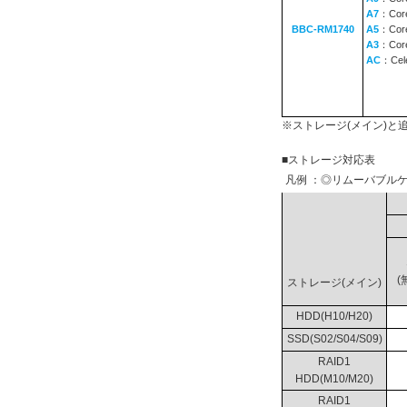
A7
：Core
BBC-RM1740
A5
：Core
A3
：Core
AC
：Cel
※ストレージ(メイン)
■ストレージ対応表
凡例 ：◎リムーバブルケ
(
ストレージ(メイン)
HDD(H10/H20)
SSD(S02/S04/S09)
RAID1
HDD(M10/M20)
RAID1