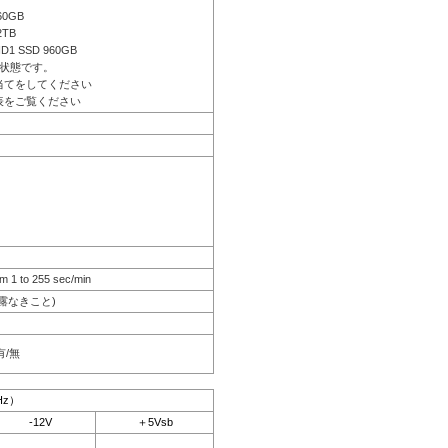
60GB
2TB
ID1 SSD 960GB
状態です。
当てをしてください
表をご覧ください
m 1 to 255 sec/min
結露なきこと)
有/無
Hz）
-12V
＋5Vsb