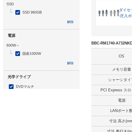
SSD
ダイセ
SSD 960GB
-圧入ポ
解除
電源
BBC-RM1740-A73
600W～
国産1000W
OS
解除
メモリ容量
光学ドライブ
シャーシタイ
DVDマルチ
PCI Express 
解除
電源
追加ストレージ
LANポート
無
寸法 高さ(mm
解除
寸法 奥行き(m