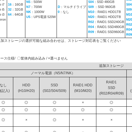
N5
：500W
S04
：SSD 480GB
 i7
16
：16GB
S04
N7
：700W
D
：マルチドライブ
S09
：SSD 960GB
 i5
32
：32GB
S0
NK
：1000W
0
：なし
M10
：RAID1 HDD1TB
 i3
64
：64GB
M1
U5
：UPS電源 520W
M20
：RAID1 HDD2TB
eron
M2
R02
：RAID1 SSD240GB
R02
R04
：RAID1 SSD480GB
R04
R09
：RAID1 SSD960GB
R09
と追加ストレージの選択可能な組み合わせは、ストレージ対応表をご覧ください
ース仕様/ 〇筐体内組み込み / ×選べません
追加スト
ノーマル電源（N5/N7/NK）
RAID1
なし
HDD
SSD
RAID1 HDD
SSD
無記入)
(H10/H20)
(S02/S04/S09)
(M10/M20)
(R02/R04/R09)
◎
◎
◎
×
◎
◎
◎
◎
◎
◎
◎
×
◎
×
×