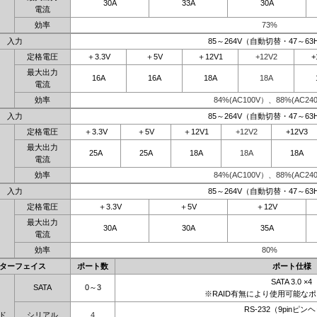
30A
33A
30A
電流
効率
73%
入力
85～264V（自動切替・47～63
定格電圧
＋3.3V
＋5V
＋12V1
+12V2
+
最大出力
16A
16A
18A
18A
電流
効率
84%(AC100V）、88%(AC240
入力
85～264V（自動切替・47～63
定格電圧
＋3.3V
＋5V
＋12V1
+12V2
+12V3
最大出力
25A
25A
18A
18A
18A
電流
効率
84%(AC100V）、88%(AC240
入力
85～264V（自動切替・47～63
定格電圧
＋3.3V
＋5V
＋12V
最大出力
30A
30A
35A
電流
効率
80%
ターフェイス
ポート数
ポート仕様
SATA 3.0 ×4
SATA
0～3
※RAID有無により使用可能な
RS-232（9pinピン
ド
シリアル
4