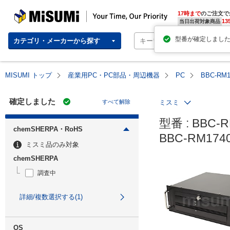
MISUMI | Your Time, Our Priority
17時まで
のご注文で
13
当日出荷対象商品
カテゴリ・メーカーから探す
MISUMI トップ
産業用PC・PC部品・周辺機器
PC
BBC-R
確定しました
すべて解除
ミスミ
型番 : BBC-R
chemSHERPA・RoHS
BBC-RM1
ミスミ品のみ対象
chemSHERPA
調査中
詳細/複数選択する(1)
OS