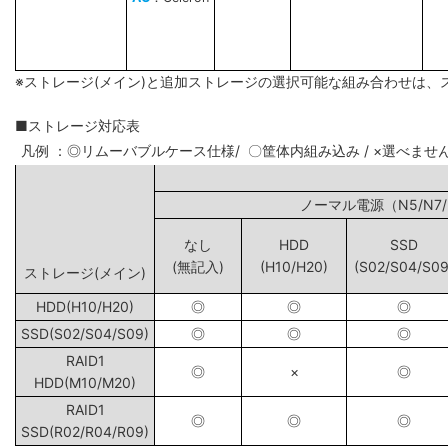
※ストレージ(メイン)と追加ストレージの選択可能な組み合わせは、
■ストレージ対応表
凡例 ：◎リムーバブルケース仕様/ 〇筐体内組み込み / ×選べませ
ノーマル電源（N5
なし
HDD
SSD
(無記入)
(H10/H20)
(S02/S04/S09
ストレージ(メイン)
HDD(H10/H20)
◎
◎
◎
SSD(S02/S04/S09)
◎
◎
◎
RAID1
◎
×
◎
HDD(M10/M20)
RAID1
◎
◎
◎
SSD(R02/R04/R09)