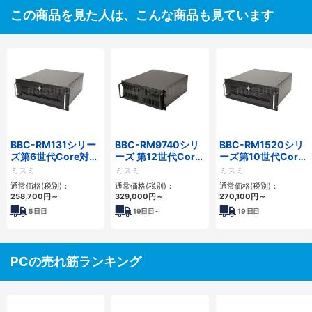
この商品を見た人は、こんな商品も見ています
BBC-RM131シリー
BBC-RM9740シリ
BBC-RM1520シリ
ズ第6世代Core対応
ーズ 第12世代Core
ーズ第10世代Core
省スペースラックマ
対応ラックマウント
省スペースラックマ
ミスミ
ミスミ
ミスミ
ウントFAPC
FAPC4PCI・3PCIe
ウントFAPC5PCI・
通常価格(税別)：
通常価格(税別)：
通常価格(税別)：
3PCI3PCIe
2PCIe
258,700
円
～
329,000
円
～
270,100
円
～
5
日目
19
日目～
19
日目
PCの売れ筋ランキング