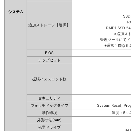
システム
SSD
R
追加ストレージ【選択】
RAID1 SSD 2
※追加ス
管理ツールにてド
※選択可能な組
BIOS
チップセット
拡張バススロット数
セキュリティ
ウォッチドッグタイマ
System Reset, Pro
動作環境
温度：5～4
外形寸法(mm)
光学ドライブ
SA