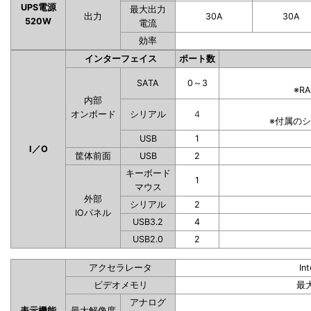
UPS電源
最大出力
出力
30A
30A
520W
電流
効率
インターフェイス
ポート数
SATA
0～3
※R
内部
オンボード
シリアル
4
※付属の
USB
1
I／O
筐体前面
USB
2
キーボード
1
マウス
外部
シリアル
2
IOパネル
USB3.2
4
USB2.0
2
アクセラレータ
In
ビデオメモリ
最
アナログ
表示機能
最大解像度