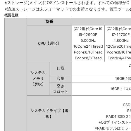
※ストレージ(メイン)にOSインストールされます。すべての領域が
※追加ストレージは未フォーマットでの出荷となります。管理ツール
概要仕様
型番
第12世代Core i9
第12世代Core 
i9-12900E
i7-12700E
5.00GHz
4.80GHz
CPU【選択】
16Core24Thread
12Core20Thr
Pcore:8/16Tread
Pcore:8/16Tr
Ecore:8/8Tread
Ecore:4/4Tre
仕様
システム
メモリ
容量
16GB(16
【選択】
空き
16GB：1
スロット
SSD
システムドライブ【選
R
択】
RAID1 SSD 2
※OSプリインス
※RAIDモデルはミラ