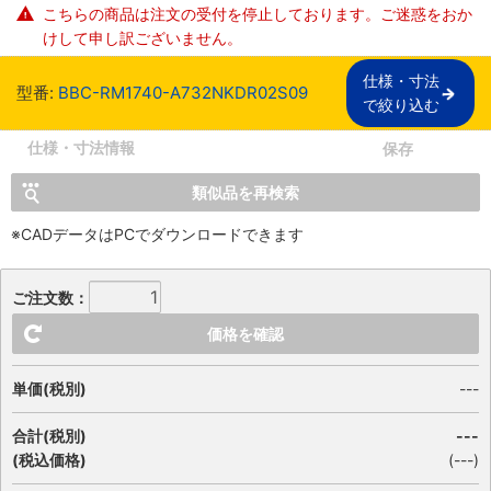
こちらの商品は注文の受付を停止しております。ご迷惑をおか
けして申し訳ございません。
仕様・寸法

型番:
BBC-RM1740-A732NKDR02S09
で絞り込む
仕様・寸法情報
保存
類似品を再検索
※CADデータはPCでダウンロードできます
ご注文数：
価格を確認
単価(税別)
---
合計(税別)
---
(税込価格)
(
---
)