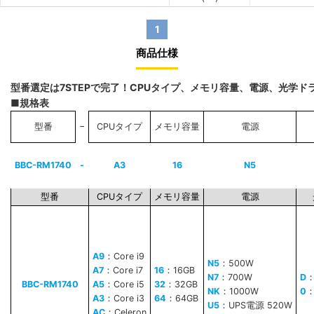
1
商品仕様
型番選定は7STEPで完了！CPUタイプ、メモリ容量、電源、光学
■規格表
−
型番
CPUタイプ
メモリ容量
電源
BBC-RM1740
-
A3
16
N5
型番
CPUタイプ
メモリ容量
電源
A9
：Core i9
N5
：500W
A7
：Core i7
16
：16GB
N7
：700W
D
BBC-RM1740
A5
：Core i5
32
：32GB
NK
：1000W
0
A3
：Core i3
64
：64GB
U5
：UPS電源 520W
AC
：Celeron