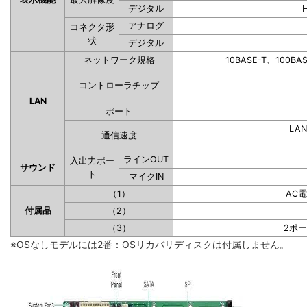
デジタル
アナログ
コネクタ形
状
デジタル
ネットワーク規格
10BASE-T、100BA
コントローラチップ
LAN
ポート
LAN
通信速度
ラインOUT
入出力ポー
サウンド
ト
マイクIN
（1）
AC
付属品
（2）
（3）
2ポ
※OSなしモデルには2番：OSリカバリディスクは付属しません。