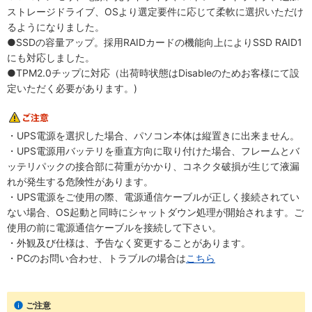
ストレージドライブ、OSより選定要件に応じて柔軟に選択いただけ
るようになりました。
●SSDの容量アップ。採用RAIDカードの機能向上によりSSD RAID1
にも対応しました。
●TPM2.0チップに対応（出荷時状態はDisableのためお客様にて設
定いただく必要があります。)
・UPS電源を選択した場合、パソコン本体は縦置きに出来ません。
・UPS電源用バッテリを垂直方向に取り付けた場合、フレームとバ
ッテリパックの接合部に荷重がかかり、コネクタ破損が生じて液漏
れが発生する危険性があります。
・UPS電源をご使用の際、電源通信ケーブルが正しく接続されてい
ない場合、OS起動と同時にシャットダウン処理が開始されます。ご
使用の前に電源通信ケーブルを接続して下さい。
・外観及び仕様は、予告なく変更することがあります。
・PCのお問い合わせ、トラブルの場合は
こちら
ご注意