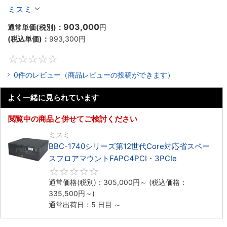
ックマウントFAPC4PCI・3PCIe
ミスミ
903,000
通常単価(税別)：
円
(税込単価)：
993,300
円
0
0件のレビュー（商品レビューの投稿ができます）
よく一緒に見られています
閲覧中の商品と併せてご検討ください
ミスミ
BBC-1740シリーズ第12世代Core対応省スペー
スフロアマウントFAPC4PCI・3PCIe
0
通常価格(税別)：
305,000
円
～
(税込価格：
335,500
円
～)
通常出荷日：5 日目 ～