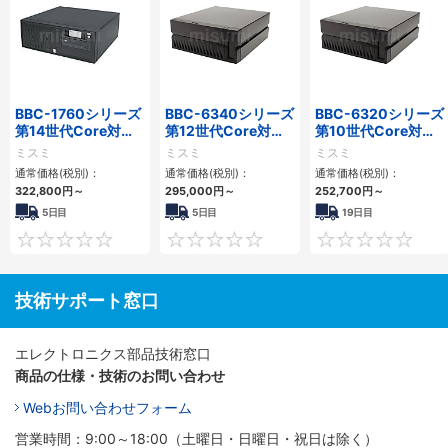
BBC-1760シリーズ
BBC-6340シリーズ
BBC-6320シリーズ
第14世代Core対応
第12世代Core対応
第10世代Core対応
小型フロアマウント
小型フロアマウント
小型フロアマウント
ミスミ
ミスミ
ミスミ
3PCIe
PC2PCI/2PCIe
FAPC 2PCI・2PCIe
通常価格(税別)：
通常価格(税別)：
通常価格(税別)：
322,800
円
～
295,000
円
～
252,700
円
～
5日目
5日目
19日目
0
0
技術サポート窓口
エレクトロニクス部品技術窓口
商品の仕様・技術のお問い合わせ
Webお問い合わせフォーム
営業時間：9:00～18:00（土曜日・日曜日・祝日は除く）