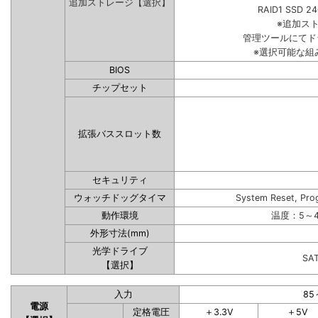
追加ストレージ【選択】
RAID1 SSD 2
※追加ス
管理ツールにてド
※選択可能な組
BIOS
チップセット
拡張バススロット数
セキュリティ
ウォッチドッグタイマ
System Reset, Pro
動作環境
温度：5～4
外形寸法(mm)
光学ドライブ
SA
【選択】
入力
85
電源
定格電圧
＋3.3V
＋5V