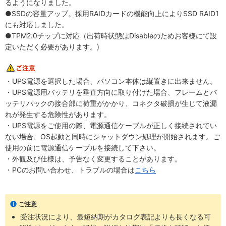
るようになりました。
●SSDの容量アップ。採用RAIDカードの機能向上によりSSD RAID1
にも対応しました。
●TPM2.0チップに対応（出荷時状態はDisableのためお客様にて設
定いただく必要があります。)
・UPS電源を選択した場合、パソコン本体は縦置きに出来ません。
・UPS電源用バッテリを垂直方向に取り付けた場合、フレームとバ
ッテリパックの接合部に荷重がかかり、コネクタ破損が生じて液漏
れが発生する危険性があります。
・UPS電源をご使用の際、電源通信ケーブルが正しく接続されてい
ない場合、OS起動と同時にシャットダウン処理が開始されます。ご
使用の前に電源通信ケーブルを接続して下さい。
・外観及び仕様は、予告なく変更することがあります。
・PCのお問い合わせ、トラブルの場合は
こちら
ご注意
受注状況により、最短納期がカタログ表記よりも長くなる可