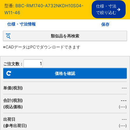
型番:
BBC-RM1740-A732NKDH10S04-
仕様・寸法

W11-46
で絞り込む
仕様・寸法情報
保存
類似品を再検索
※CADデータはPCでダウンロードできます
ご注文数：
価格を確認
単価(税別)
---
合計(税別)
---
(税込価格)
(
---
)
出荷日
---
(参考出荷日)
(---)