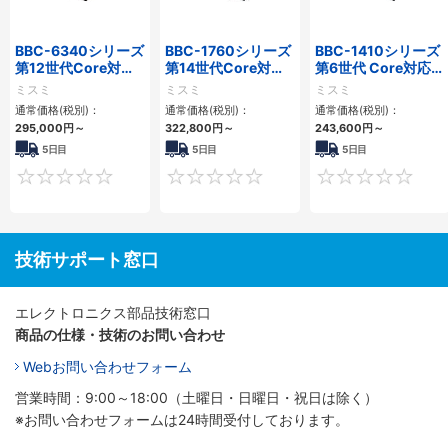
BBC-6340シリーズ
BBC-1760シリーズ
BBC-1410シリーズ
第12世代Core対応
第14世代Core対応
第6世代 Core対応フ
小型フロアマウント
小型フロアマウント
ロアマウントFAPC
ミスミ
ミスミ
ミスミ
PC2PCI/2PCIe
3PCIe
3PCI・3PCIe
通常価格(税別)：
通常価格(税別)：
通常価格(税別)：
295,000
円
～
322,800
円
～
243,600
円
～
5日目
5日目
5日目
0
0
技術サポート窓口
エレクトロニクス部品技術窓口
商品の仕様・技術のお問い合わせ
Webお問い合わせフォーム
営業時間：9:00～18:00（土曜日・日曜日・祝日は除く）
※お問い合わせフォームは24時間受付しております。