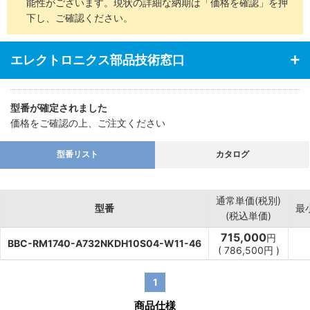
能性がございます。現状の詳細な納期は「価格を確認」を押
下し、ご確認ください。
エレクトロニクス部品技術窓口
型番が確定されました
価格をご確認の上、ご注文ください
型番リスト
カタログ
通常単価(税別)
型番
最
(税込単価)
715,000
円
BBC-RM1740-A732NKDH10S04-W11-46
(
786,500
円
)
1
商品仕様