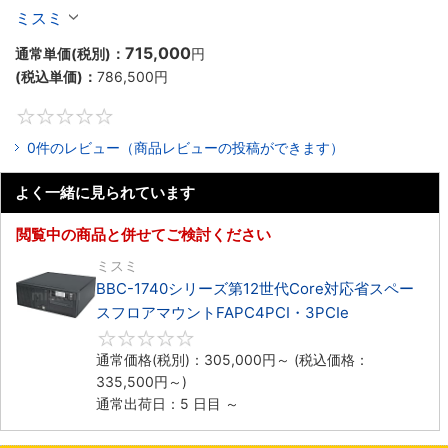
ックマウントFAPC4PCI・3PCIe
ミスミ
715,000
通常単価(税別)：
円
(税込単価)：
786,500
円
0
0件のレビュー（商品レビューの投稿ができます）
よく一緒に見られています
閲覧中の商品と併せてご検討ください
ミスミ
BBC-1740シリーズ第12世代Core対応省スペー
スフロアマウントFAPC4PCI・3PCIe
0
通常価格(税別)：
305,000
円
～
(税込価格：
335,500
円
～)
通常出荷日：5 日目 ～