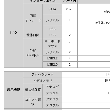
インターフェイス
ポート数
SATA
0～3
※R
内部
オンボード
シリアル
4
※付属の
USB
1
I／O
筐体前面
USB
2
キーボード
1
マウス
外部
シリアル
2
IOパネル
USB3.2
4
USB2.0
2
アクセラレータ
In
ビデオメモリ
最
アナログ
表示機能
最大解像度
デジタル
アナログ
コネクタ形
状
デジタル