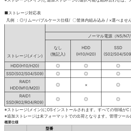
■ストレージ対応表
凡例 ：◎リムーバブルケース仕様/ 〇筐体内組み込み / ×選べませ
ノーマル電源（N5
なし
HDD
SSD
(無記入)
(H10/H20)
(S02/S04/S09
ストレージ(メイン)
HDD(H10/H20)
◎
◎
◎
SSD(S02/S04/S09)
◎
◎
◎
RAID1
◎
×
◎
HDD(M10/M20)
RAID1
◎
◎
◎
SSD(R02/R04/R09)
※ストレージ(メイン)にOSインストールされます。すべての領域が
※追加ストレージは未フォーマットでの出荷となります。管理ツール
概要仕様
型番