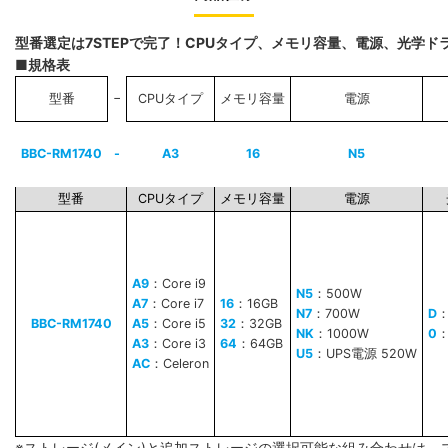
型番選定は7STEPで完了！CPUタイプ、メモリ容量、電源、光学
■規格表
−
型番
CPUタイプ
メモリ容量
電源
BBC-RM1740
-
A3
16
N5
型番
CPUタイプ
メモリ容量
電源
A9
：Core i9
N5
：500W
A7
：Core i7
16
：16GB
N7
：700W
D
BBC-RM1740
A5
：Core i5
32
：32GB
NK
：1000W
0
A3
：Core i3
64
：64GB
U5
：UPS電源 520W
AC
：Celeron
※ストレージ(メイン)と追加ストレージの選択可能な組み合わせは、