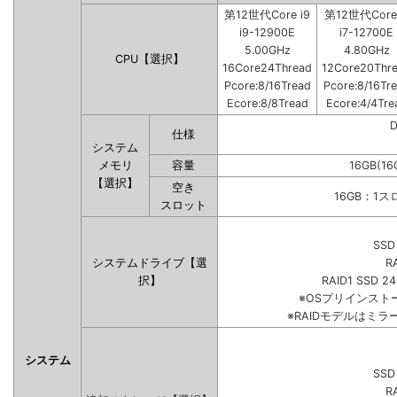
第12世代Core i9
第12世代Core 
i9-12900E
i7-12700E
5.00GHz
4.80GHz
CPU【選択】
16Core24Thread
12Core20Thr
Pcore:8/16Tread
Pcore:8/16Tr
Ecore:8/8Tread
Ecore:4/4Tre
仕様
システム
メモリ
容量
16GB(16
【選択】
空き
16GB：1
スロット
SSD
システムドライブ【選
R
択】
RAID1 SSD 2
※OSプリインス
※RAIDモデルはミラ
システム
SSD
R