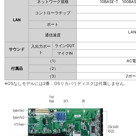
ネットワーク規格
10BASE-T、100BA
コントローラチップ
LAN
ポート
LAN
通信速度
ラインOUT
入出力ポー
サウンド
ト
マイクIN
（1）
AC
付属品
（2）
（3）
2ポ
※OSなしモデルには2番：OSリカバリディスクは付属しません。