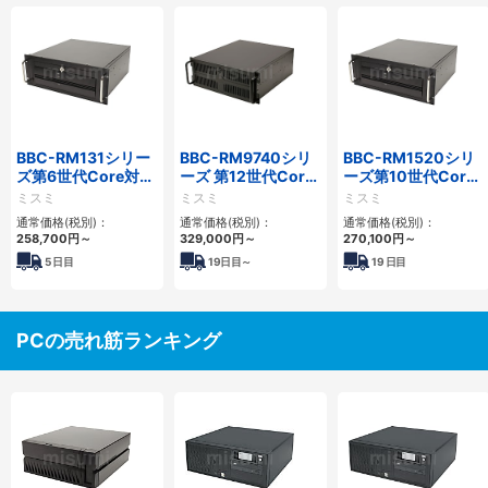
BBC-RM131シリー
BBC-RM9740シリ
BBC-RM1520シリ
ズ第6世代Core対応
ーズ 第12世代Core
ーズ第10世代Core
省スペースラックマ
対応ラックマウント
省スペースラックマ
ミスミ
ミスミ
ミスミ
ウントFAPC
FAPC4PCI・3PCIe
ウントFAPC5PCI・
通常価格(税別)：
通常価格(税別)：
通常価格(税別)：
3PCI3PCIe
2PCIe
258,700
円
～
329,000
円
～
270,100
円
～
5
日目
19
日目～
19
日目
PCの売れ筋ランキング