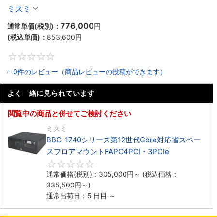
ックマウントFAPC4PCI・3PCIe
ミスミ
776,000
通常単価(税別)：
円
(税込単価)：
853,600
円
0
0件のレビュー（商品レビューの投稿ができます）
よく一緒に見られています
閲覧中の商品と併せてご検討ください
ミスミ
BBC-1740シリーズ第12世代Core対応省スペー
スフロアマウントFAPC4PCI・3PCIe
0
通常価格(税別)：
305,000
円
～
(税込価格：
335,500
円
～)
通常出荷日：5 日目 ～