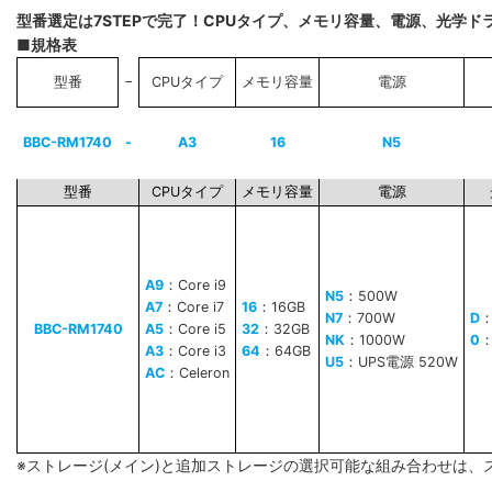
型番選定は7STEPで完了！CPUタイプ、メモリ容量、電源、光学
■規格表
−
型番
CPUタイプ
メモリ容量
電源
BBC-RM1740
-
A3
16
N5
型番
CPUタイプ
メモリ容量
電源
A9
：Core i9
N5
：500W
A7
：Core i7
16
：16GB
N7
：700W
D
BBC-RM1740
A5
：Core i5
32
：32GB
NK
：1000W
0
A3
：Core i3
64
：64GB
U5
：UPS電源 520W
AC
：Celeron
※ストレージ(メイン)と追加ストレージの選択可能な組み合わせは、