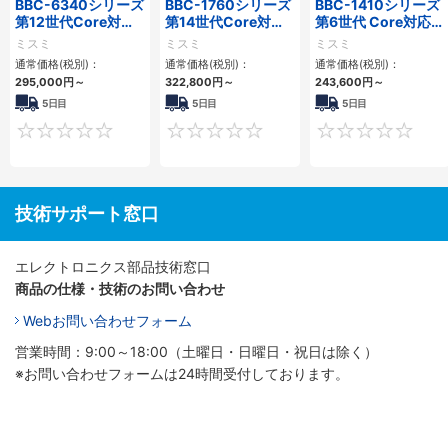
BBC-6340シリーズ
BBC-1760シリーズ
BBC-1410シリーズ
第12世代Core対応
第14世代Core対応
第6世代 Core対応フ
小型フロアマウント
小型フロアマウント
ロアマウントFAPC
ミスミ
ミスミ
ミスミ
PC2PCI/2PCIe
3PCIe
3PCI・3PCIe
通常価格(税別)：
通常価格(税別)：
通常価格(税別)：
295,000
円
～
322,800
円
～
243,600
円
～
5日目
5日目
5日目
0
0
技術サポート窓口
エレクトロニクス部品技術窓口
商品の仕様・技術のお問い合わせ
Webお問い合わせフォーム
営業時間：9:00～18:00（土曜日・日曜日・祝日は除く）
※お問い合わせフォームは24時間受付しております。