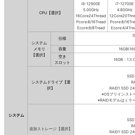
i9-12900E
i7-12700E
5.00GHz
4.80GHz
CPU【選択】
16Core24Thread
12Core20Thr
Pcore:8/16Tread
Pcore:8/16Tr
Ecore:8/8Tread
Ecore:4/4Tre
仕様
システム
メモリ
容量
16GB(16
【選択】
空き
16GB：1
スロット
SSD
システムドライブ【選
R
択】
RAID1 SSD 2
※OSプリインス
※RAIDモデルはミラ
システム
SSD
R
追加ストレージ【選択】
RAID1 SSD 2