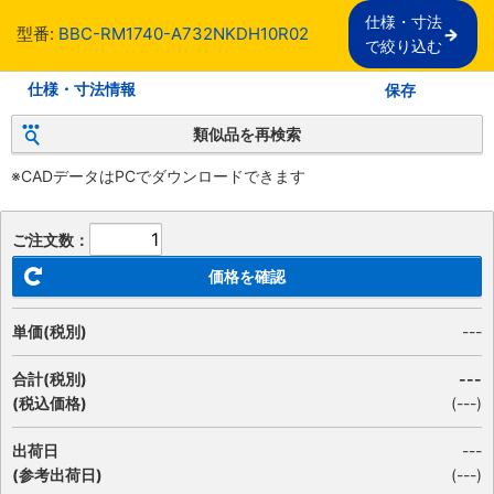
仕様・寸法

型番:
BBC-RM1740-A732NKDH10R02
で絞り込む
仕様・寸法情報
保存
類似品を再検索
※CADデータはPCでダウンロードできます
ご注文数：
価格を確認
単価(税別)
---
合計(税別)
---
(税込価格)
(
---
)
出荷日
---
(参考出荷日)
(---)