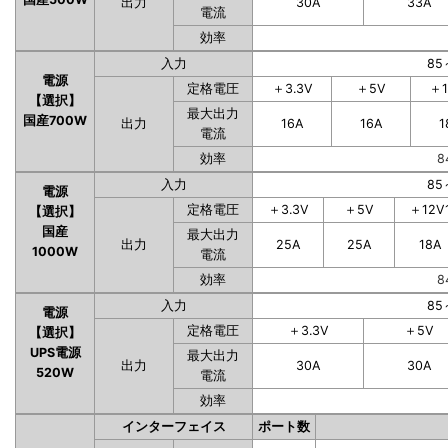
出力
30A
33A
電流
効率
入力
85
電源
定格電圧
＋3.3V
＋5V
＋1
【選択】
最大出力
国産700W
出力
16A
16A
1
電流
効率
8
入力
85
電源
定格電圧
＋3.3V
＋5V
＋12V
【選択】
国産
最大出力
出力
25A
25A
18A
1000W
電流
効率
8
入力
85
電源
定格電圧
＋3.3V
＋5V
【選択】
UPS電源
最大出力
出力
30A
30A
520W
電流
効率
インターフェイス
ポート数