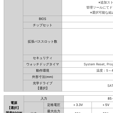
※追加ス
管理ツールにてド
※選択可能な組
BIOS
チップセット
拡張バススロット数
セキュリティ
ウォッチドッグタイマ
System Reset, Pro
動作環境
温度：5～4
外形寸法(mm)
光学ドライブ
SA
【選択】
入力
85
電源
定格電圧
＋3.3V
＋5V
【選択】
最大出力
国産500W