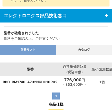
下し、ご確認ください。
エレクトロニクス部品技術窓口
型番が確定されました
価格をご確認の上、ご注文ください
型番リスト
カタログ
通常単価(税別)
型番
最小発注数
(税込単価)
776,000
円
BBC-RM1740-A732NKDH10R02
1個
(
853,600
円
)
1
商品仕様