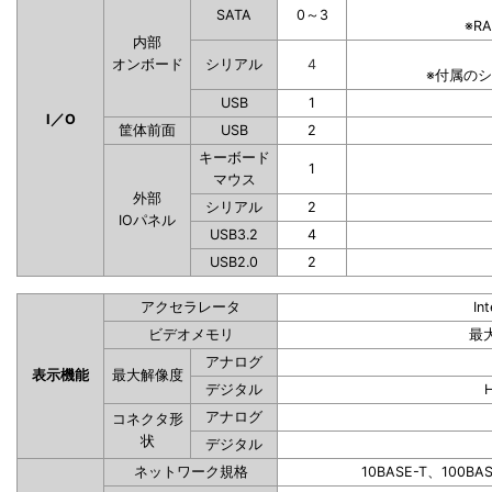
SATA
0～3
※R
内部
オンボード
シリアル
4
※付属の
USB
1
I／O
筐体前面
USB
2
キーボード
1
マウス
外部
シリアル
2
IOパネル
USB3.2
4
USB2.0
2
アクセラレータ
In
ビデオメモリ
最
アナログ
表示機能
最大解像度
デジタル
アナログ
コネクタ形
状
デジタル
ネットワーク規格
10BASE-T、100BA