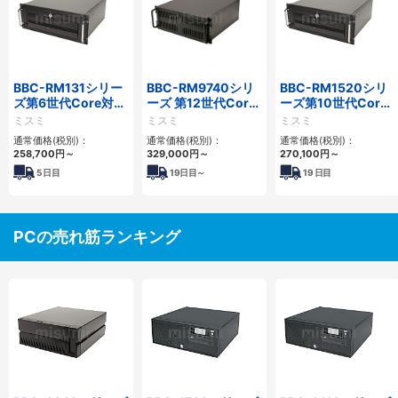
BBC-RM131シリー
BBC-RM9740シリ
BBC-RM1520シリ
ズ第6世代Core対応
ーズ 第12世代Core
ーズ第10世代Core
省スペースラックマ
対応ラックマウント
省スペースラックマ
ミスミ
ミスミ
ミスミ
ウントFAPC
FAPC4PCI・3PCIe
ウントFAPC5PCI・
通常価格(税別)：
通常価格(税別)：
通常価格(税別)：
3PCI3PCIe
2PCIe
258,700
円
～
329,000
円
～
270,100
円
～
5
日目
19
日目～
19
日目
PCの売れ筋ランキング