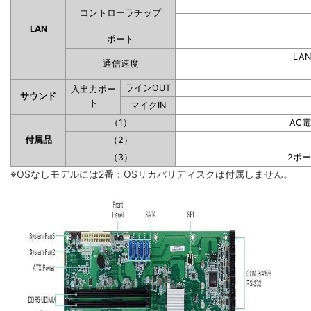
コントローラチップ
LAN
ポート
LAN
通信速度
ラインOUT
入出力ポー
サウンド
ト
マイクIN
（1）
AC
付属品
（2）
（3）
2ポ
※OSなしモデルには2番：OSリカバリディスクは付属しません。