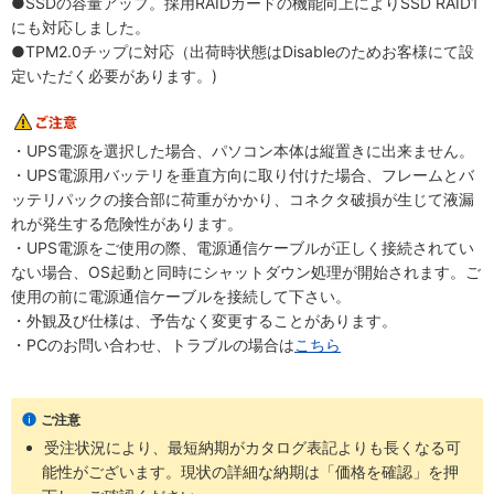
●SSDの容量アップ。採用RAIDカードの機能向上によりSSD RAID1
にも対応しました。
●TPM2.0チップに対応（出荷時状態はDisableのためお客様にて設
定いただく必要があります。)
・UPS電源を選択した場合、パソコン本体は縦置きに出来ません。
・UPS電源用バッテリを垂直方向に取り付けた場合、フレームとバ
ッテリパックの接合部に荷重がかかり、コネクタ破損が生じて液漏
れが発生する危険性があります。
・UPS電源をご使用の際、電源通信ケーブルが正しく接続されてい
ない場合、OS起動と同時にシャットダウン処理が開始されます。ご
使用の前に電源通信ケーブルを接続して下さい。
・外観及び仕様は、予告なく変更することがあります。
・PCのお問い合わせ、トラブルの場合は
こちら
ご注意
受注状況により、最短納期がカタログ表記よりも長くなる可
能性がございます。現状の詳細な納期は「価格を確認」を押