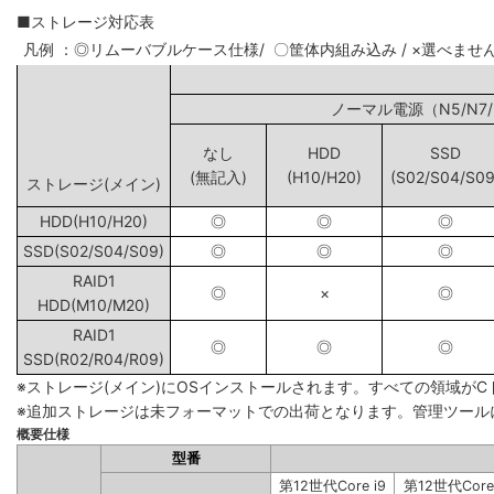
■ストレージ対応表
凡例 ：◎リムーバブルケース仕様/ 〇筐体内組み込み / ×選べませ
ノーマル電源（N5
なし
HDD
SSD
(無記入)
(H10/H20)
(S02/S04/S09
ストレージ(メイン)
HDD(H10/H20)
◎
◎
◎
SSD(S02/S04/S09)
◎
◎
◎
RAID1
◎
×
◎
HDD(M10/M20)
RAID1
◎
◎
◎
SSD(R02/R04/R09)
※ストレージ(メイン)にOSインストールされます。すべての領域が
※追加ストレージは未フォーマットでの出荷となります。管理ツール
概要仕様
型番
第12世代Core i9
第12世代Core 