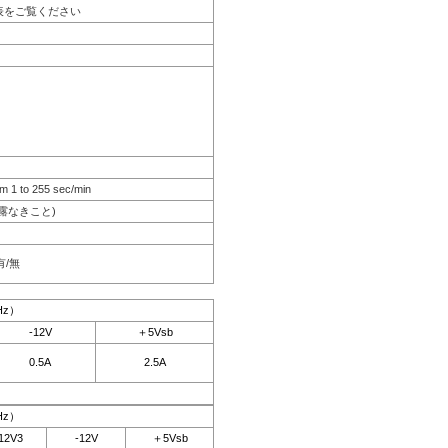
表をご覧ください
m 1 to 255 sec/min
結露なきこと)
有/無
Hz）
-12V
＋5Vsb
0.5A
2.5A
Hz）
12V3
-12V
＋5Vsb