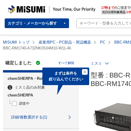
MISUMI | Your Time, Our Priority
17時まで
のご注文で
13
当日出荷対象商品
カテゴリ・メーカーから探す
MISUMI トップ
産業用PC・PC部品・周辺機器
PC
BBC-R
BBC-RM1740-A732NK0S04M10-W11-46
確定しました
すべて解除
ミスミ
まずは条件を

型番 : BBC-R
chemSHERPA・RoHS
絞り込んでください
BBC-RM1
ミスミ品のみ対象
chemSHERPA
調査中
詳細/複数選択する(1)