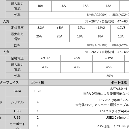
最大出力
16A
16A
18A
18A
電流
効率
84%(AC100V）、88%(AC240
入力
85～264V（自動切替・47～63
定格電圧
＋3.3V
＋5V
＋12V1
+12V2
+12V3
最大出力
25A
25A
18A
18A
18A
電流
効率
84%(AC100V）、88%(AC240
入力
85～264V（自動切替・47～63
定格電圧
＋3.3V
＋5V
＋12V
最大出力
30A
30A
35A
電流
効率
80%
ターフェイス
ポート数
ポート仕様
SATA 3.0 ×4
SATA
0～3
※RAID有無により使用可能な
RS-232（9pinピン
ド
シリアル
4
※付属のシリアルポート増設ケーブル
USB
1
USB2.0 タイプA(4p
面
USB
2
USB2.0 (8pinオ
キーボード
1
PS/2仕様（ミニDIN 6
マウス