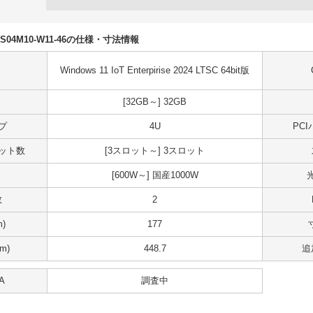
NK0S04M10-W11-46の仕様・寸法情報
Windows 11 IoT Enterpirise 2024 LTSC 64bit版
[32GB～] 32GB
プ
4U
PC
スロット数
[3スロット～] 3スロット
[600W～] 国産1000W
数
2
)
177
m)
448.7
追
A
調査中