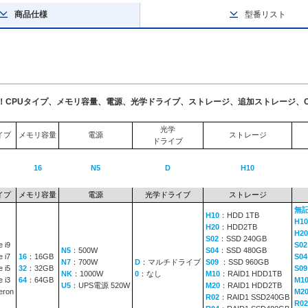
商品仕様
型番リスト
了！CPUタイプ、メモリ容量、電源、光学ドライブ、ストレージ、追加ストレージ、
光学
イプ
メモリ容量
電源
ストレージ
ドライブ
16
N5
D
H10
イプ
メモリ容量
電源
光学ドライブ
ストレージ
無
H10
：HDD 1TB
H10
H20
：HDD2TB
H20
S02
：SSD 240GB
 i9
S02
N5
：500W
S04
：SSD 480GB
 i7
16
：16GB
S04
N7
：700W
D
：マルチドライブ
S09
：SSD 960GB
 i5
32
：32GB
S0
NK
：1000W
0
：なし
M10
：RAID1 HDD1TB
 i3
64
：64GB
M1
U5
：UPS電源 520W
M20
：RAID1 HDD2TB
eron
M2
R02
：RAID1 SSD240GB
R02