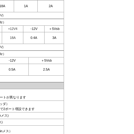
18A
1A
2A
V)
Hz）
+12V4
-12V
＋5Vsb
18A
0.4A
3A
V)
Hz）
-12V
＋5Vsb
0.5A
2.5A
ポートが異なります
ヘッダ）
で2ポート増設できます
inメス)
ス)
pinメス）