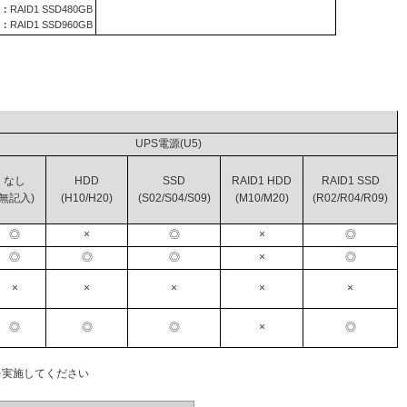
：
RAID1 SSD480GB
：
RAID1 SSD960GB
レージ
UPS電源(U5)
なし
HDD
SSD
RAID1 HDD
RAID1 SSD
(無記入)
(H10/H20)
(S02/S04/S09)
(M10/M20)
(R02/R04/R09)
◎
×
◎
×
◎
◎
◎
◎
×
◎
×
×
×
×
×
◎
◎
◎
×
◎
を実施してください