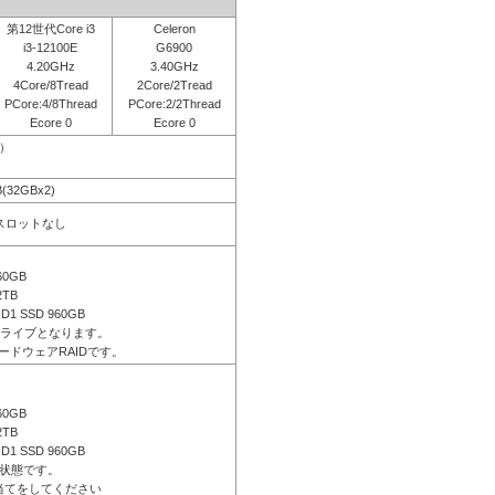
第12世代Core i3
Celeron
i3-12100E
G6900
4.20GHz
3.40GHz
4Core/8Tread
2Core/2Tread
PCore:4/8Thread
PCore:2/2Thread
Ecore 0
Ecore 0
応）
B(32GBx2)
きスロットなし
60GB
2TB
ID1 SSD 960GB
ドライブとなります。
ードウェアRAIDです。
60GB
2TB
ID1 SSD 960GB
状態です。
当てをしてください