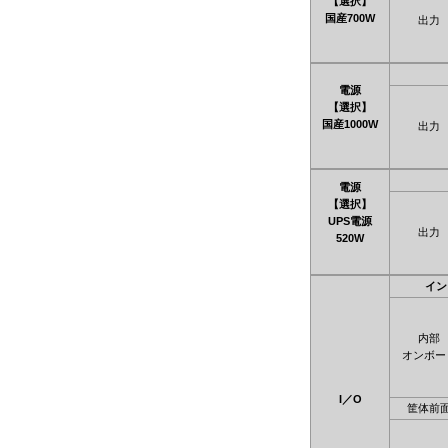
【選択】
国産700W
出力
電源
【選択】
国産1000W
出力
電源
【選択】
UPS電源
出力
520W
イン
内部
オンボー
I／O
筐体前