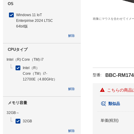
OS
Windows 11 IoT
画像にマウスを合わせてイメ
Enterpirise 2024 LTSC
64bit版
解除
CPUタイプ
Intel（R) Core（TM) i7
Intel（R）
Core（TM）i7-
BBC-RM174
型番
:
12700E（4.80GHz）
解除
こちらの商品
メモリ容量
類似品
32GB～
単価(税別)
32GB
解除