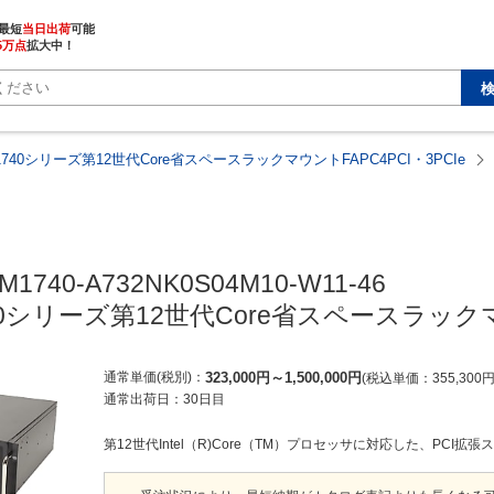
最短
当日出荷
5万点
拡大中！
M1740シリーズ第12世代Core省スペースラックマウントFAPC4PCI・3PCIe
M1740-A732NK0S04M10-W11-46

740シリーズ第12世代Core省スペースラックマウ
通常単価(税別)
323,000
円
～
1,500,000
円
税込単価
355,300
通常出荷日：
30日目
第12世代Intel（R)Core（TM）プロセッサに対応した、PCI拡張