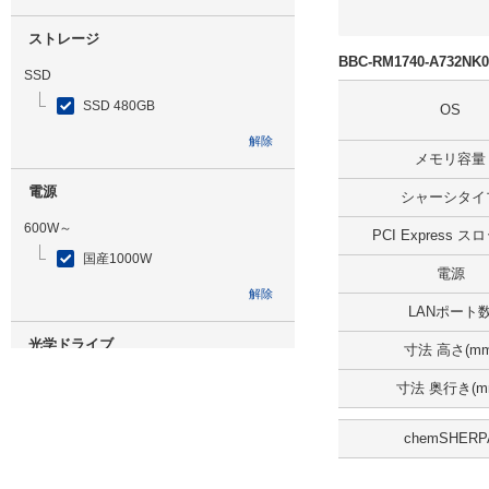
ストレージ
BBC-RM1740-A732
SSD
SSD 480GB
OS
解除
メモリ容量
電源
シャーシタイ
600W～
PCI Express 
国産1000W
電源
解除
LANポート
光学ドライブ
寸法 高さ(mm
無
寸法 奥行き(m
解除
chemSHERP
追加ストレージ