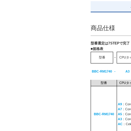
HDD 1TB ミラーリング
解除
商品仕様
出荷日
すべて
型番選定は7STEPで完
30日以内
■規格表
型番
−
CPUタ
BBC-RM1740
-
A3
型番
CPUタ
A9
：Core
A7
：Core
BBC-RM1740
A5
：Core
A3
：Core
AC
：Cel