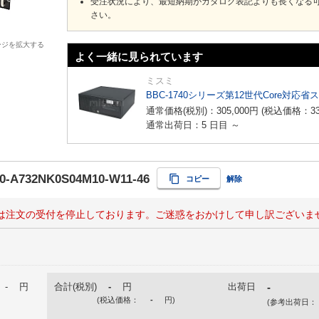
受注状況により、最短納期がカタログ表記よりも長くなる
さい。
ージを拡大する
よく一緒に見られています
ミスミ
BBC-1740シリーズ第12世代Core対応省
通常価格(税別)：
305,000
円
(税込価格：
3
通常出荷日：5 日目 ～
0-A732NK0S04M10-W11-46
コピー
解除
は注文の受付を停止しております。ご迷惑をおかけして申し訳ございま
-
円
合計(税別)
-
円
出荷日
-
(税込価格：
-
円
)
(参考出荷日：