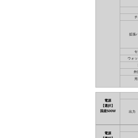
チ
拡張
セ
ウォッ
外
光
電源
【選択】
国産500W
出力
電源