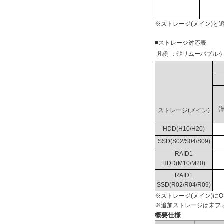
※ストレージ(メイン)
■ストレージ対応表
凡例 ：◎リムーバブルケ
(
ストレージ(メイン)
HDD(H10/H20)
SSD(S02/S04/S09)
RAID1
HDD(M10/M20)
RAID1
SSD(R02/R04/R09)
※ストレージ(メイン)に
※追加ストレージは未フ
概要仕様