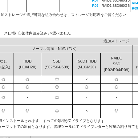
R04
：RAID1 SSD480GB
R04
R09
：RAID1 SSD960GB
R09
と追加ストレージの選択可能な組み合わせは、ストレージ対応表をご覧ください
ース仕様/ 〇筐体内組み込み / ×選べません
追加スト
ノーマル電源（N5/N7/NK）
RAID1
なし
HDD
SSD
RAID1 HDD
SSD
無記入)
(H10/H20)
(S02/S04/S09)
(M10/M20)
(R02/R04/R09)
◎
◎
◎
×
◎
◎
◎
◎
◎
◎
◎
×
◎
×
×
◎
◎
◎
×
◎
OSインストールされます。すべての領域がCドライブとなります
ォーマットでの出荷となります。管理ツールにてドライブレターと容量の割り当て