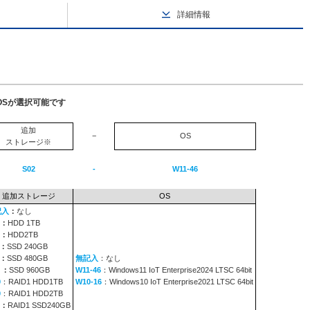
詳細情報
OSが選択可能です
追加
−
OS
ストレージ※
S02
-
W11-46
追加ストレージ
OS
記入
：
なし
：
HDD 1TB
：
HDD2TB
：
SSD 240GB
：
SSD 480GB
無記入
：なし
9
：
SSD 960GB
W11-46
：Windows11 IoT Enterprise2024 LTSC 64bit
0
：RAID1 HDD1TB
W10-16
：Windows10 IoT Enterprise2021 LTSC 64bit
0
：RAID1 HDD2TB
：
RAID1 SSD240GB