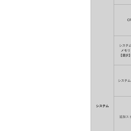
C
システ
メモリ
【選択
システム
システム
追加ス