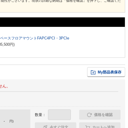
可能性がございます。現状の詳細な納期は「価格を確認」を押下し、ご確認くだ
スペースフロアマウントFAPC4PCI・3PCIe
35,500
円
)
My部品表保存
せん。
数量：
価格を確認
-
円
)
今すぐ注文
カートへ追加