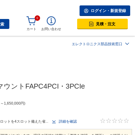
ログイン・新規登録
0
見積・注文
検索
カート
お問い合わせ
エレクトロニクス部品技術窓口
ントFAPC4PCI・3PCIe
円
～
1,650,000
円
スロットを4スロット備えた省...
詳細を確認