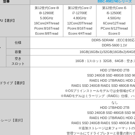
型番
BBC-RM1740シリーズ
第12世代Core i9
第12世代Core i7
第12世代Core i5
i9-12900E
i7-12700E
i5-12500E
5.00GHz
4.80GHz
4.50GHz
PU【選択】
16Core24Thread
12Core20Thread
6Core/12Tread
Pcore:8/16Tread
Pcore:8/16Tread
PCore:6/12Thread
Ecore:8/8Tread
Ecore:4/4Tread
Ecore:0
DDR5-SDRAM （ECC非対
仕様
DDR5-5600 1.1V
ム
容量
16GB(16GBx1)/32GB(16GBx2)/64G
】
空き
16GB：1スロット 32GB、64GB：空
スロット
HDD 1TB/HDD 2TB
SSD 240GB SSD 480GB SSD 9
RAID1 HDD 1TB/RAID1 HDD 
ドライブ【選択】
RAID1 SSD 240GB RAID1 SSD 480GB RA
※OSプリインストールモデルでは全領域がC
※RAIDモデルはミラーリング（RAID1）仕様、ハ
なし
HDD 1TB/HDD 2TB
SSD 240GB SSD 480GB SSD 9
RAID1 HDD 1TB/RAID1 HDD 
トレージ【選択】
RAID1 SSD 240GB RAID1 SSD 480GB RA
※追加ストレージは未フォーマットの
管理ツールにてドライブレターと容量の割り