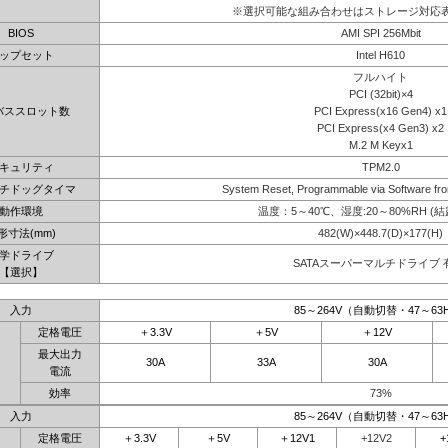
※選択可能な組み合わせはストレージ対応
BIOS
AMI SPI 256Mbit
ップセット
Intel H610
フルハイト
PCI (32bit)×4
バススロット数
PCI Express(x16 Gen4) x1
PCI Express(x4 Gen3) x2
M.2 M Keyx1
キュリティ
TPM2.0
チドッグタイマ
System Reset, Programmable via Software fro
動作環境
温度：5～40℃、湿度:20～80%RH (
形寸法(mm)
482(W)×448.7(D)×177(H)
学ドライブ
SATAスーパーマルチドライブ 
【選択】
入力
85～264V（自動切替・47～63
定格電圧
＋3.3V
＋5V
＋12V
最大出力
30A
33A
30A
電流
効率
73%
入力
85～264V（自動切替・47～63
定格電圧
＋3.3V
＋5V
＋12V1
+12V2
+