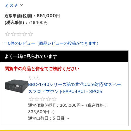
ックマウントFAPC4PCI・3PCIe
ミスミ
651,000
通常単価(税別)：
円
(税込単価)：
716,100
円
0
0件のレビュー（商品レビューの投稿ができます）
よく一緒に見られています
閲覧中の商品と併せてご検討ください
ミスミ
BBC-1740シリーズ第12世代Core対応省スペー
スフロアマウントFAPC4PCI・3PCIe
0
通常価格(税別)：
305,000
円
～
(税込価格：
335,500
円
～)
通常出荷日：5 日目 ～