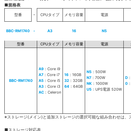
■規格表
−
型番
CPUタイプ
メモリ容量
電源
BBC-RM1740
-
A3
16
N5
型番
CPUタイプ
メモリ容量
電源
A9
：Core i9
N5
：500W
A7
：Core i7
16
：16GB
N7
：700W
D
BBC-RM1740
A5
：Core i5
32
：32GB
NK
：1000W
0
A3
：Core i3
64
：64GB
U5
：UPS電源 520W
AC
：Celeron
※ストレージ(メイン)と追加ストレージの選択可能な組み合わせは、
■ストレージ対応表