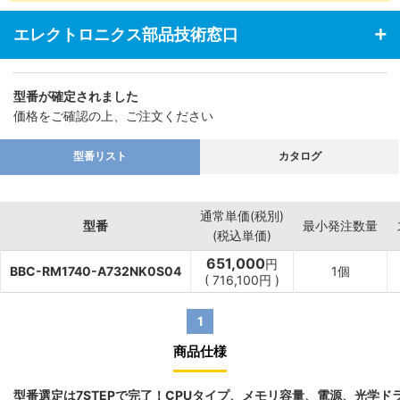
エレクトロニクス部品技術窓口
型番が確定されました
価格をご確認の上、ご注文ください
型番リスト
カタログ
通常単価(税別)
型番
最小発注数量
(税込単価)
651,000
円
BBC-RM1740-A732NK0S04
1個
(
716,100
円
)
1
商品仕様
型番選定は7STEPで完了！CPUタイプ、メモリ容量、電源、光学