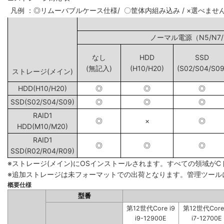
凡例 ：◎リムーバブルケース仕様/ 〇筐体内組み込み / ×選べませ
ノーマル電源（N5
なし
HDD
SSD
(無記入)
(H10/H20)
(S02/S04/S09
ストレージ(メイン)
HDD(H10/H20)
◎
◎
◎
SSD(S02/S04/S09)
◎
◎
◎
RAID1
◎
×
◎
HDD(M10/M20)
RAID1
◎
◎
◎
SSD(R02/R04/R09)
※ストレージ(メイン)にOSインストールされます。すべての領域が
※追加ストレージは未フォーマットでの出荷となります。管理ツール
概要仕様
型番
第12世代Core i9
第12世代Core 
i9-12900E
i7-12700E