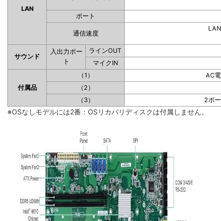
LAN
ポート
LAN
通信速度
ラインOUT
入出力ポー
サウンド
ト
マイクIN
（1）
AC
付属品
（2）
（3）
2ポ
※OSなしモデルには2番：OSリカバリディスクは付属しません。