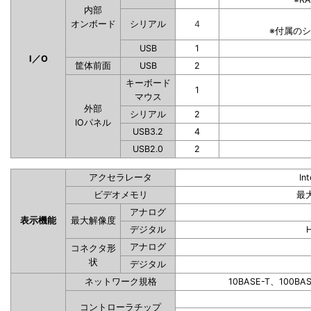
内部
オンボード
シリアル
4
※付属の
USB
1
I／O
筐体前面
USB
2
キーボード
1
マウス
外部
シリアル
2
IOパネル
USB3.2
4
USB2.0
2
アクセラレータ
In
ビデオメモリ
最
アナログ
表示機能
最大解像度
デジタル
アナログ
コネクタ形
状
デジタル
ネットワーク規格
10BASE-T、100BA
コントローラチップ