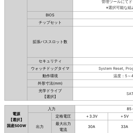
管理ツールにてド
※選択可能な組
BIOS
チップセット
拡張バススロット数
セキュリティ
ウォッチドッグタイマ
System Reset, Pro
動作環境
温度：5～4
外形寸法(mm)
光学ドライブ
SA
【選択】
入力
85
電源
定格電圧
＋3.3V
＋5V
【選択】
最大出力
国産500W
出力
30A
33A
電流