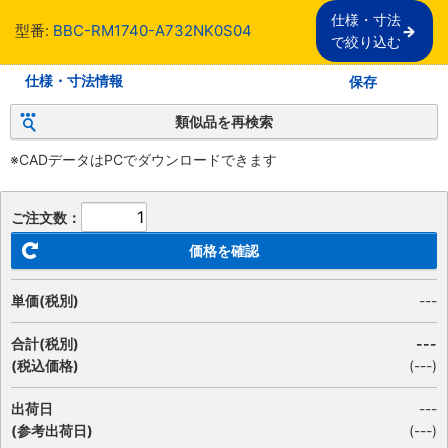
仕様・寸法

型番:
BBC-RM1740-A732NK0S04
で絞り込む
仕様・寸法情報
保存
類似品を再検索
※CADデータはPCでダウンロードできます
ご注文数：
価格を確認
単価(税別)
---
合計(税別)
---
(税込価格)
(
---
)
出荷日
---
(参考出荷日)
(---)