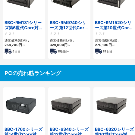
BBC-RM131シリー
BBC-RM9740シリ
BBC-RM1520シリ
ズ第6世代Core対応
ーズ 第12世代Core
ーズ第10世代Core
省スペースラックマ
対応ラックマウント
省スペースラックマ
ミスミ
ミスミ
ミスミ
ウントFAPC
FAPC4PCI・3PCIe
ウントFAPC5PCI・
通常価格(税別)：
通常価格(税別)：
通常価格(税別)：
3PCI3PCIe
2PCIe
258,700
円
～
329,000
円
～
270,100
円
～
5
日目
19
日目～
19
日目
PCの売れ筋ランキング
BBC-1760シリーズ
BBC-6340シリーズ
BBC-6320シリーズ
第14世代Core対応
第12世代Core対応
第10世代Core対応