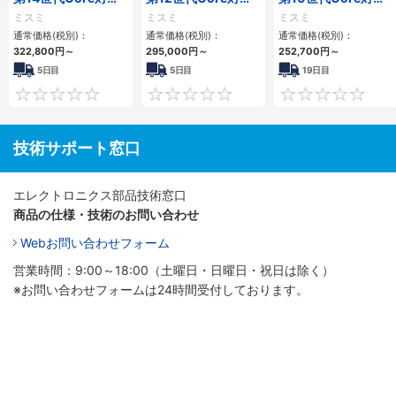
小型フロアマウント
小型フロアマウント
小型フロアマウント
ミスミ
ミスミ
ミスミ
3PCIe
PC2PCI/2PCIe
FAPC 2PCI・2PCIe
通常価格(税別)：
通常価格(税別)：
通常価格(税別)：
322,800
円
～
295,000
円
～
252,700
円
～
5日目
5日目
19日目
0
0
技術サポート窓口
エレクトロニクス部品技術窓口
商品の仕様・技術のお問い合わせ
Webお問い合わせフォーム
営業時間：9:00～18:00（土曜日・日曜日・祝日は除く）
※お問い合わせフォームは24時間受付しております。