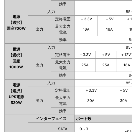
効率
入力
85
電源
定格電圧
＋3.3V
＋5V
＋1
【選択】
最大出力
国産700W
出力
16A
16A
1
電流
効率
8
入力
85
電源
定格電圧
＋3.3V
＋5V
＋12V
【選択】
国産
最大出力
出力
25A
25A
18A
1000W
電流
効率
8
入力
85
電源
定格電圧
＋3.3V
＋5V
【選択】
UPS電源
最大出力
出力
30A
30A
520W
電流
効率
インターフェイス
ポート数
SATA
0～3
※R