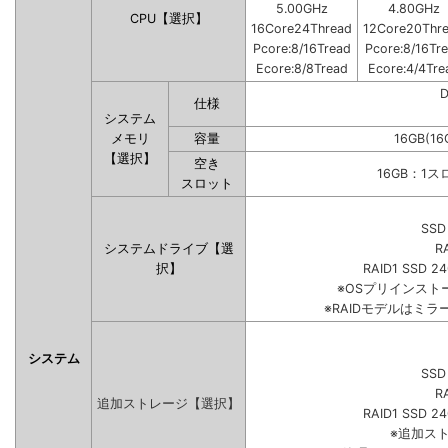
5.00GHz
4.80GHz
CPU【選択】
16Core24Thread
12Core20Thr
Pcore:8/16Tread
Pcore:8/16Tr
Ecore:8/8Tread
Ecore:4/4Tre
仕様
システム
メモリ
容量
16GB(16
【選択】
空き
16GB：1
スロット
SSD
システムドライブ【選
R
択】
RAID1 SSD 2
※OSプリインス
※RAIDモデルはミラ
システム
SSD
R
追加ストレージ【選択】
RAID1 SSD 2
※追加ス