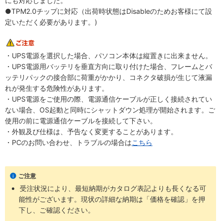
にも対応しました。
●TPM2.0チップに対応（出荷時状態はDisableのためお客様にて設
定いただく必要があります。)
・UPS電源を選択した場合、パソコン本体は縦置きに出来ません。
・UPS電源用バッテリを垂直方向に取り付けた場合、フレームとバ
ッテリパックの接合部に荷重がかかり、コネクタ破損が生じて液漏
れが発生する危険性があります。
・UPS電源をご使用の際、電源通信ケーブルが正しく接続されてい
ない場合、OS起動と同時にシャットダウン処理が開始されます。ご
使用の前に電源通信ケーブルを接続して下さい。
・外観及び仕様は、予告なく変更することがあります。
・PCのお問い合わせ、トラブルの場合は
こちら
ご注意
受注状況により、最短納期がカタログ表記よりも長くなる可
能性がございます。現状の詳細な納期は「価格を確認」を押
下し、ご確認ください。