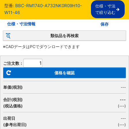
型番:
BBC-RM1740-A732NK0R09H10-
仕様・寸法

W11-46
で絞り込む
仕様・寸法情報
保存
類似品を再検索
※CADデータはPCでダウンロードできます
ご注文数：
価格を確認
単価(税別)
---
合計(税別)
---
(税込価格)
(
---
)
出荷日
---
(参考出荷日)
(---)