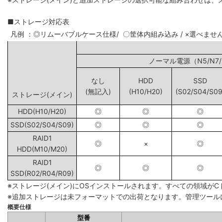
■ストレージ対応表
凡例 ：◎リムーバブルケース仕様/ 〇筐体内組み込み / ×選べませ
ノーマル電源（N5
なし
HDD
SSD
(無記入)
(H10/H20)
(S02/S04/S09
ストレージ(メイン)
HDD(H10/H20)
◎
◎
◎
SSD(S02/S04/S09)
◎
◎
◎
RAID1
◎
×
◎
HDD(M10/M20)
RAID1
◎
◎
◎
SSD(R02/R04/R09)
※ストレージ(メイン)にOSインストールされます。すべての領域が
※追加ストレージは未フォーマットでの出荷となります。管理ツール
概要仕様
型番