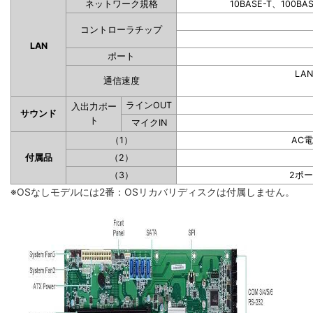
ネットワーク規格
10BASE-T、100BA
コントローラチップ
LAN
ポート
LAN
通信速度
ラインOUT
入出力ポー
サウンド
ト
マイクIN
（1）
AC
付属品
（2）
（3）
2ポ
※OSなしモデルには2番：OSリカバリディスクは付属しません。