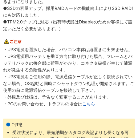
るようになりました。
●SSDの容量アップ。採用RAIDカードの機能向上によりSSD RAID1
にも対応しました。
●TPM2.0チップに対応（出荷時状態はDisableのためお客様にて設
定いただく必要があります。)
・UPS電源を選択した場合、パソコン本体は縦置きに出来ません。
・UPS電源用バッテリを垂直方向に取り付けた場合、フレームとバ
ッテリパックの接合部に荷重がかかり、コネクタ破損が生じて液漏
れが発生する危険性があります。
・UPS電源をご使用の際、電源通信ケーブルが正しく接続されてい
ない場合、OS起動と同時にシャットダウン処理が開始されます。ご
使用の前に電源通信ケーブルを接続して下さい。
・外観及び仕様は、予告なく変更することがあります。
・PCのお問い合わせ、トラブルの場合は
こちら
ご注意
受注状況により、最短納期がカタログ表記よりも長くなる可