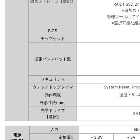
追加ストレージ【選択】
RAID1 SSD 2
※追加ス
管理ツールにてド
※選択可能な組
BIOS
チップセット
拡張バススロット数
セキュリティ
ウォッチドッグタイマ
System Reset, Pro
動作環境
温度：5～4
外形寸法(mm)
光学ドライブ
SA
【選択】
入力
85
電源
定格電圧
＋3.3V
＋5V