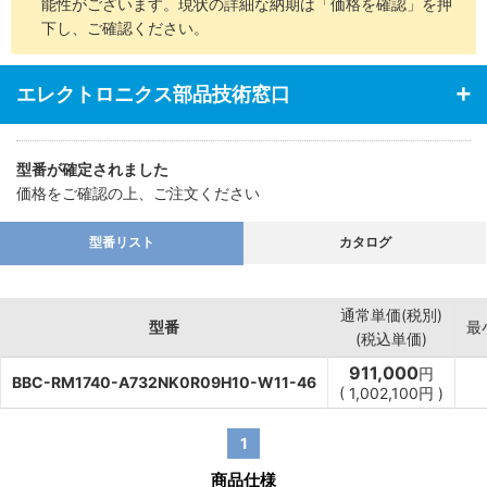
能性がございます。現状の詳細な納期は「価格を確認」を押
下し、ご確認ください。
エレクトロニクス部品技術窓口
型番が確定されました
価格をご確認の上、ご注文ください
型番リスト
カタログ
通常単価(税別)
型番
最
(税込単価)
911,000
円
BBC-RM1740-A732NK0R09H10-W11-46
(
1,002,100
円
)
1
商品仕様