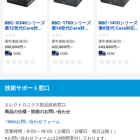
BBC-6340シリーズ
BBC-1760シリーズ
BBC-1410シリーズ
第12世代Core対応
第14世代Core対応
第6世代 Core対応フ
小型フロアマウント
小型フロアマウント
ロアマウントFAPC
ミスミ
ミスミ
ミスミ
PC2PCI/2PCIe
3PCIe
3PCI・3PCIe
通常価格(税別)：
通常価格(税別)：
通常価格(税別)：
295,000
円
～
322,800
円
～
243,600
円
～
5日目
5日目
5日目
0
0
技術サポート窓口
エレクトロニクス部品技術窓口
商品の仕様・技術のお問い合わせ
Webお問い合わせフォーム
営業時間：9:00～18:00（土曜日・日曜日・祝日は除く）
※お問い合わせフォームは24時間受付しております。