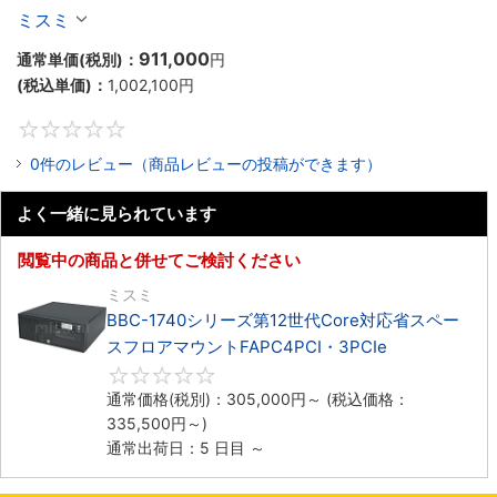
ックマウントFAPC4PCI・3PCIe
ミスミ
911,000
通常単価(税別)：
円
(税込単価)：
1,002,100
円
0
0件のレビュー（商品レビューの投稿ができます）
よく一緒に見られています
閲覧中の商品と併せてご検討ください
ミスミ
BBC-1740シリーズ第12世代Core対応省スペー
スフロアマウントFAPC4PCI・3PCIe
0
通常価格(税別)：
305,000
円
～
(税込価格：
335,500
円
～)
通常出荷日：5 日目 ～