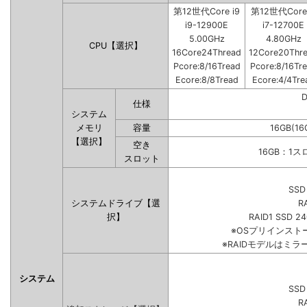
第12世代Core i9
第12世代Core 
i9-12900E
i7-12700E
5.00GHz
4.80GHz
CPU【選択】
16Core24Thread
12Core20Thr
Pcore:8/16Tread
Pcore:8/16Tr
Ecore:8/8Tread
Ecore:4/4Tre
仕様
システム
メモリ
容量
16GB(16
【選択】
空き
16GB：1
スロット
SSD
システムドライブ【選
R
択】
RAID1 SSD 2
※OSプリインス
※RAIDモデルはミラ
システム
SSD
R