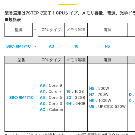
型番選定は7STEPで完了！CPUタイプ、メモリ容量、電源、光学
■規格表
−
型番
CPUタイプ
メモリ容量
電源
BBC-RM1740
-
A3
16
N5
型番
CPUタイプ
メモリ容量
電源
A9
：Core i9
N5
：500W
A7
：Core i7
16
：16GB
N7
：700W
D
BBC-RM1740
A5
：Core i5
32
：32GB
NK
：1000W
0
A3
：Core i3
64
：64GB
U5
：UPS電源 520W
AC
：Celeron
※ストレージ(メイン)と追加ストレージの選択可能な組み合わせは、