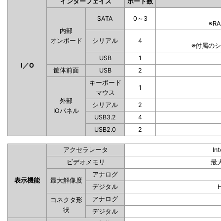
インターフェイス
ポート数
SATA
0～3
※R
内部
オンボード
シリアル
4
※付属の
USB
1
I／O
筐体前面
USB
2
キーボード
1
マウス
外部
シリアル
2
IOパネル
USB3.2
4
USB2.0
2
アクセラレータ
In
ビデオメモリ
最
アナログ
表示機能
最大解像度
デジタル
アナログ
コネクタ形
状
デジタル