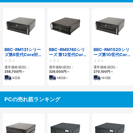
BBC-RM131シリー
BBC-RM9740シリ
BBC-RM1520シリ
ズ第6世代Core対応
ーズ 第12世代Core
ーズ第10世代Core
省スペースラックマ
対応ラックマウント
省スペースラックマ
ミスミ
ミスミ
ミスミ
ウントFAPC
FAPC4PCI・3PCIe
ウントFAPC5PCI・
通常価格(税別)：
通常価格(税別)：
通常価格(税別)：
3PCI3PCIe
2PCIe
258,700
円
～
329,000
円
～
270,100
円
～
5
日目
19
日目～
19
日目
PCの売れ筋ランキング