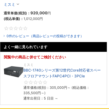
ックマウントFAPC4PCI・3PCIe
ミスミ
920,000
通常単価(税別)：
円
(税込単価)：
1,012,000
円
0
0件のレビュー（商品レビューの投稿ができます）
よく一緒に見られています
閲覧中の商品と併せてご検討ください
ミスミ
BBC-1740シリーズ第12世代Core対応省スペー
スフロアマウントFAPC4PCI・3PCIe
0
通常価格(税別)：
305,000
円
～
(税込価格：
335,500
円
～)
通常出荷日：5 日目 ～