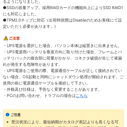
るようになりました。
●SSDの容量アップ。採用RAIDカードの機能向上によりSSD RAID1
にも対応しました。
●TPM2.0チップに対応（出荷時状態はDisableのためお客様にて設
定いただく必要があります。)
・UPS電源を選択した場合、パソコン本体は縦置きに出来ません。
・UPS電源用バッテリを垂直方向に取り付けた場合、フレームとバ
ッテリパックの接合部に荷重がかかり、コネクタ破損が生じて液漏
れが発生する危険性があります。
・UPS電源をご使用の際、電源通信ケーブルが正しく接続されてい
ない場合、OS起動と同時にシャットダウン処理が開始されます。ご
使用の前に電源通信ケーブルを接続して下さい。
・外観及び仕様は、予告なく変更することがあります。
・PCのお問い合わせ、トラブルの場合は
こちら
ご注意
受注状況により、最短納期がカタログ表記よりも長くなる可