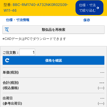
型番:
BBC-RM1740-A732NK0R02S09-
仕様・寸法

W11-46
で絞り込む
仕様・寸法情報
保存
類似品を再検索
※CADデータはPCでダウンロードできます
ご注文数：
価格を確認
単価(税別)
---
合計(税別)
---
(税込価格)
(
---
)
出荷日
---
(参考出荷日)
(---)