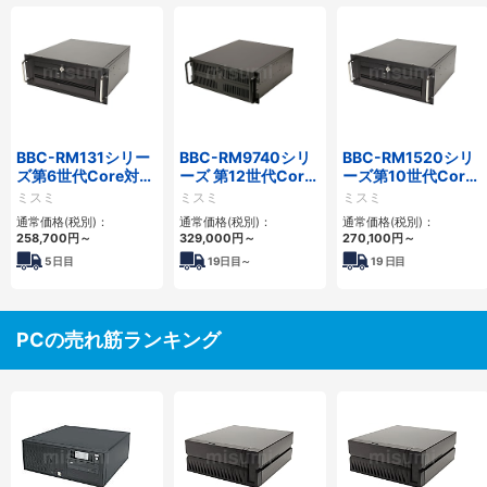
BBC-RM131シリー
BBC-RM9740シリ
BBC-RM1520シリ
ズ第6世代Core対応
ーズ 第12世代Core
ーズ第10世代Core
省スペースラックマ
対応ラックマウント
省スペースラックマ
ミスミ
ミスミ
ミスミ
ウントFAPC
FAPC4PCI・3PCIe
ウントFAPC5PCI・
通常価格(税別)：
通常価格(税別)：
通常価格(税別)：
3PCI3PCIe
2PCIe
258,700
円
～
329,000
円
～
270,100
円
～
5
日目
19
日目～
19
日目
PCの売れ筋ランキング