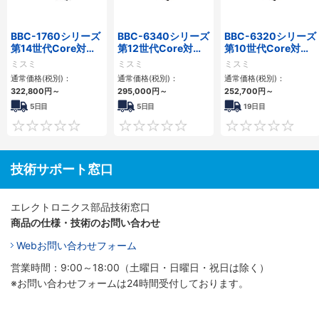
BBC-1760シリーズ
BBC-6340シリーズ
BBC-6320シリーズ
第14世代Core対応
第12世代Core対応
第10世代Core対応
小型フロアマウント
小型フロアマウント
小型フロアマウント
ミスミ
ミスミ
ミスミ
3PCIe
PC2PCI/2PCIe
FAPC 2PCI・2PCIe
通常価格(税別)：
通常価格(税別)：
通常価格(税別)：
322,800
円
～
295,000
円
～
252,700
円
～
5日目
5日目
19日目
0
0
技術サポート窓口
エレクトロニクス部品技術窓口
商品の仕様・技術のお問い合わせ
Webお問い合わせフォーム
営業時間：9:00～18:00（土曜日・日曜日・祝日は除く）
※お問い合わせフォームは24時間受付しております。