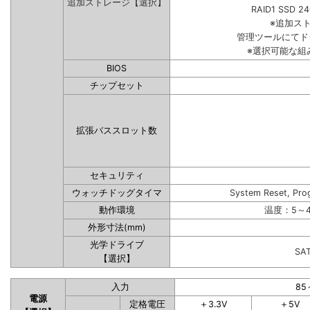
追加ストレージ【選択】
RAID1 SSD 2
※追加ス
管理ツールにてド
※選択可能な組
BIOS
チップセット
拡張バススロット数
セキュリティ
ウォッチドッグタイマ
System Reset, Pro
動作環境
温度：5～4
外形寸法(mm)
光学ドライブ
SA
【選択】
入力
85
電源
定格電圧
＋3.3V
＋5V