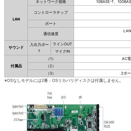
ネットワーク規格
10BASE-T、100BA
コントローラチップ
LAN
ポート
LAN
通信速度
ラインOUT
入出力ポー
サウンド
ト
マイクIN
（1）
AC
付属品
（2）
（3）
2ポ
※OSなしモデルには2番：OSリカバリディスクは付属しません。