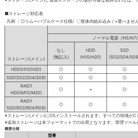
■ストレージ対応表
凡例 ：◎リムーバブルケース仕様/ 〇筐体内組み込み / ×選べませ
ノーマル電源（N5
なし
HDD
SSD
(無記入)
(H10/H20)
(S02/S04/S09
ストレージ(メイン)
HDD(H10/H20)
◎
◎
◎
SSD(S02/S04/S09)
◎
◎
◎
RAID1
◎
×
◎
HDD(M10/M20)
RAID1
◎
◎
◎
SSD(R02/R04/R09)
※ストレージ(メイン)にOSインストールされます。すべての領域が
※追加ストレージは未フォーマットでの出荷となります。管理ツール
概要仕様
型番