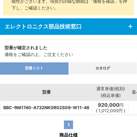
能性がございます。現状の詳細な納期は「価格を確認」を押
下し、ご確認ください。
エレクトロニクス部品技術窓口
型番が確定されました
価格をご確認の上、ご注文ください
型番リスト
カタログ
通常単価(税別)
型番
最
(税込単価)
920,000
円
BBC-RM1740-A732NK0R02S09-W11-46
(
1,012,000
円
)
1
商品仕様