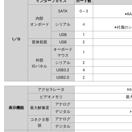
インターフェイス
ポート数
SATA
0～3
※R
内部
オンボード
シリアル
4
※付属の
USB
1
I／O
筐体前面
USB
2
キーボード
1
マウス
外部
シリアル
2
IOパネル
USB3.2
4
USB2.0
2
アクセラレータ
In
ビデオメモリ
最
アナログ
表示機能
最大解像度
デジタル
アナログ
コネクタ形
状
デジタル