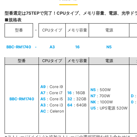
型番選定は7STEPで完了！CPUタイプ、メモリ容量、電源、光学
■規格表
−
型番
CPUタイプ
メモリ容量
電源
BBC-RM1740
-
A3
16
N5
型番
CPUタイプ
メモリ容量
電源
A9
：Core i9
N5
：500W
A7
：Core i7
16
：16GB
N7
：700W
D
BBC-RM1740
A5
：Core i5
32
：32GB
NK
：1000W
0
A3
：Core i3
64
：64GB
U5
：UPS電源 520W
AC
：Celeron
※ストレージ(メイン)と追加ストレージの選択可能な組み合わせは、