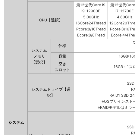
第12世代Core i9
第12世代Core 
i9-12900E
i7-12700E
5.00GHz
4.80GHz
CPU【選択】
16Core24Thread
12Core20Thr
Pcore:8/16Tread
Pcore:8/16Tr
Ecore:8/8Tread
Ecore:4/4Tre
仕様
システム
メモリ
容量
16GB(16
【選択】
空き
16GB：1
スロット
SSD
システムドライブ【選
R
択】
RAID1 SSD 2
※OSプリインス
※RAIDモデルはミラ
システム
SSD
R