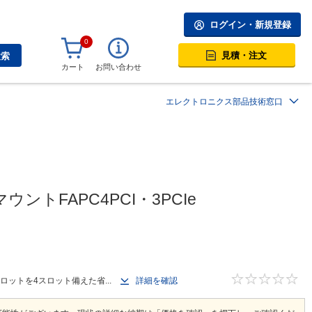
ログイン・新規登録
0
見積・注文
検索
カート
お問い合わせ
エレクトロニクス部品技術窓口
ントFAPC4PCI・3PCIe
スロットを4スロット備えた省...
詳細を確認