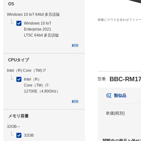
OS
Windows 10 IoT 64bit 多言語版
画像にマウスを合わせてイメ
Windows 10 IoT
Enterprise 2021
LTSC 64bit 多言語版
解除
CPUタイプ
Intel（R) Core（TM) i7
BBC-RM17
型番
:
Intel（R）
Core（TM）i7-
12700E（4.80GHz）
類似品
解除
単価(税別)
メモリ容量
32GB～
32GB
閲覧中の商品と併せ