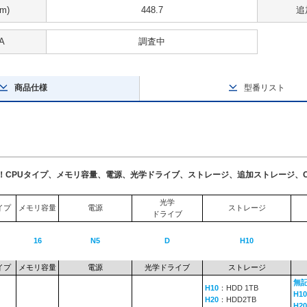
m)
448.7
追
A
調査中
商品仕様
型番リスト
了！CPUタイプ、メモリ容量、電源、光学ドライブ、ストレージ、追加ストレージ、
光学
イプ
メモリ容量
電源
ストレージ
ドライブ
16
N5
D
H10
イプ
メモリ容量
電源
光学ドライブ
ストレージ
無
H10
：HDD 1TB
H10
H20
：HDD2TB
H20