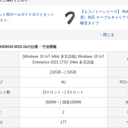
【エコノミーシリーズ】 RoH
ット用ボールガイドポストセット
質）対応 ケーブルキャリア
スト-
騒音タイプ
－閉じる
K0H20H10-W10-16の仕様・寸法情報
[Windows 10 IoT 64bit 多言語版] Windows 10 IoT
Enterprise 2021 LTSC 64bit 多言語版
[32GB～] 32GB
プ
4U
PC
スロット数
[3スロット～] 3スロット
[600W～] 国産1000W
数
2
)
177