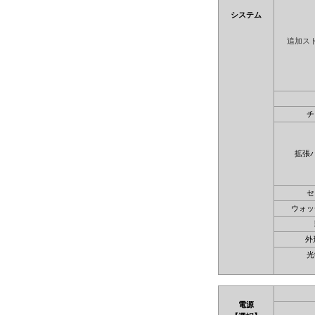
システム
追加ス
チ
拡張
セ
ウォッ
外
光
電源