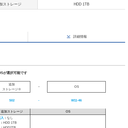
加ストレージ
HDD 1TB
詳細情報
OSが選択可能です
追加
−
OS
ストレージ※
S02
-
W11-46
追加ストレージ
OS
記入
：
なし
：
HDD 1TB
：
HDD2TB