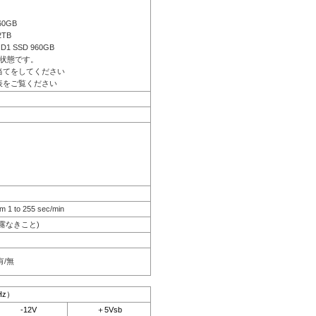
60GB
2TB
ID1 SSD 960GB
状態です。
当てをしてください
表をご覧ください
m 1 to 255 sec/min
結露なきこと)
有/無
Hz）
-12V
＋5Vsb