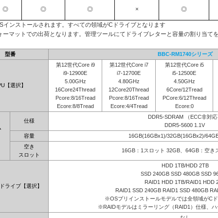
◎
◎
◎
×
◎
OSインストールされます。すべての領域がCドライブとなります
ォーマットでの出荷となります。管理ツールにてドライブレターと容量の割り当て
型番
BBC-RM1740シリーズ
第12世代Core i9
第12世代Core i7
第12世代Core i5
i9-12900E
i7-12700E
i5-12500E
5.00GHz
4.80GHz
4.50GHz
PU【選択】
16Core24Thread
12Core20Thread
6Core/12Tread
Pcore:8/16Tread
Pcore:8/16Tread
PCore:6/12Thread
Ecore:8/8Tread
Ecore:4/4Tread
Ecore:0
DDR5-SDRAM （ECC非対
仕様
DDR5-5600 1.1V
ム
容量
16GB(16GBx1)/32GB(16GBx2)/64G
】
空き
16GB：1スロット 32GB、64GB：空
スロット
HDD 1TB/HDD 2TB
SSD 240GB SSD 480GB SSD 9
RAID1 HDD 1TB/RAID1 HDD 
ドライブ【選択】
RAID1 SSD 240GB RAID1 SSD 480GB RA
※OSプリインストールモデルでは全領域がC
※RAIDモデルはミラーリング（RAID1）仕様、ハ
なし