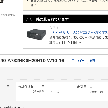
受注状況により、最短納期がカタログ表記よりも長くなる
さい。
ージを拡大する
よく一緒に見られています
ミスミ
BBC-1740シリーズ第12世代Core対応省
通常価格(税別)：
305,000
円
(税込価格：
3
通常出荷日：5 日目 ～
40-A732NK0H20H10-W10-16
コピー
解除
-
円
合計(税別)
-
円
出荷日
-
(税込価格：
-
円
)
(参考出荷日：
てご検討ください