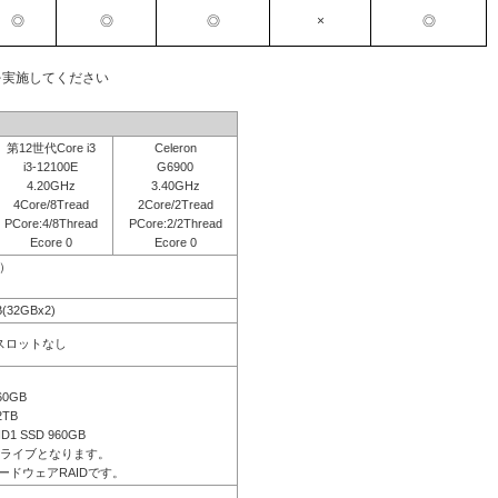
◎
◎
◎
×
◎
を実施してください
第12世代Core i3
Celeron
i3-12100E
G6900
4.20GHz
3.40GHz
4Core/8Tread
2Core/2Tread
PCore:4/8Thread
PCore:2/2Thread
Ecore 0
Ecore 0
応）
B(32GBx2)
きスロットなし
60GB
2TB
ID1 SSD 960GB
ドライブとなります。
ードウェアRAIDです。