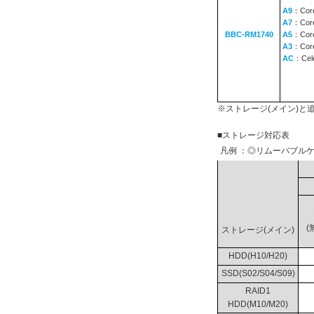
A9
：Core
A7
：Core
BBC-RM1740
A5
：Core
A3
：Core
AC
：Cel
※ストレージ(メイン)
■ストレージ対応表
凡例 ：◎リムーバブルケ
(
ストレージ(メイン)
HDD(H10/H20)
SSD(S02/S04/S09)
RAID1
HDD(M10/M20)