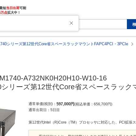
最短
当日出荷
5万点
拡大中！
M1740シリーズ第12世代Core省スペースラックマウントFAPC4PCI・3PCIe
M1740-A732NK0H20H10-W10-16

740シリーズ第12世代Core省スペースラックマウ
通常単価(税別)
597,000
円
税込単価
656,700
円
通常出荷日：
5日目
第12世代Intel（R)Core（TM）プロセッサに対応した、PCI拡張