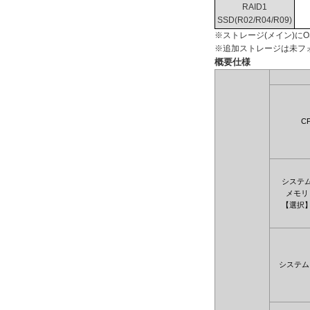
RAID1
SSD(R02/R04/R09)
※ストレージ(メイン)に
※追加ストレージは未フ
概要仕様
C
システ
メモリ
【選択
システム