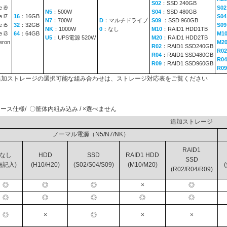
S02
：SSD 240GB
 i9
S02
N5
：500W
S04
：SSD 480GB
 i7
16
：16GB
S04
N7
：700W
D
：マルチドライブ
S09
：SSD 960GB
 i5
32
：32GB
S0
NK
：1000W
0
：なし
M10
：RAID1 HDD1TB
 i3
64
：64GB
M1
U5
：UPS電源 520W
M20
：RAID1 HDD2TB
eron
M2
R02
：RAID1 SSD240GB
R02
R04
：RAID1 SSD480GB
R04
R09
：RAID1 SSD960GB
R09
と追加ストレージの選択可能な組み合わせは、ストレージ対応表をご覧ください
ース仕様/ 〇筐体内組み込み / ×選べません
追加スト
ノーマル電源（N5/N7/NK）
RAID1
なし
HDD
SSD
RAID1 HDD
SSD
無記入)
(H10/H20)
(S02/S04/S09)
(M10/M20)
(R02/R04/R09)
◎
◎
◎
×
◎
◎
◎
◎
◎
◎
◎
×
◎
×
×