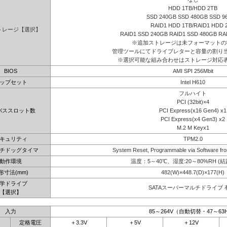
HDD 1TB/HDD 2TB
SSD 240GB SSD 480GB SSD 9
RAID1 HDD 1TB/RAID1 HDD 
トレージ【選択】
RAID1 SSD 240GB RAID1 SSD 480GB RA
※追加ストレージは未フォーマットの
管理ツールにてドライブレターと容量の割り
※選択可能な組み合わせはストレージ対応
BIOS
AMI SPI 256Mbit
ップセット
Intel H610
フルハイト
PCI (32bit)×4
バススロット数
PCI Express(x16 Gen4) x1
PCI Express(x4 Gen3) x2
M.2 M Keyx1
キュリティ
TPM2.0
チドッグタイマ
System Reset, Programmable via Software fro
動作環境
温度：5～40℃、湿度:20～80%RH (
形寸法(mm)
482(W)×448.7(D)×177(H)
学ドライブ
SATAスーパーマルチドライブ 
【選択】
入力
85～264V（自動切替・47～63
定格電圧
＋3.3V
＋5V
＋12V