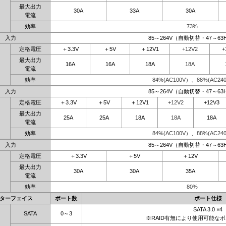
最大出力
30A
33A
30A
電流
効率
73%
入力
85～264V（自動切替・47～63
定格電圧
＋3.3V
＋5V
＋12V1
+12V2
+
最大出力
16A
16A
18A
18A
電流
効率
84%(AC100V）、88%(AC240
入力
85～264V（自動切替・47～63
定格電圧
＋3.3V
＋5V
＋12V1
+12V2
+12V3
最大出力
25A
25A
18A
18A
18A
電流
効率
84%(AC100V）、88%(AC240
入力
85～264V（自動切替・47～63
定格電圧
＋3.3V
＋5V
＋12V
最大出力
30A
30A
35A
電流
効率
80%
ターフェイス
ポート数
ポート仕様
SATA 3.0 ×4
SATA
0～3
※RAID有無により使用可能な