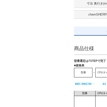
追加ストレージ
寸法 奥行き(m
HDD 1TB
chemSHERP
解除
出荷日
すべて
5日以内
商品仕様
型番選定は7STEPで完
■規格表
型番
−
CPUタ
BBC-RM1740
-
A3
型番
CPUタ