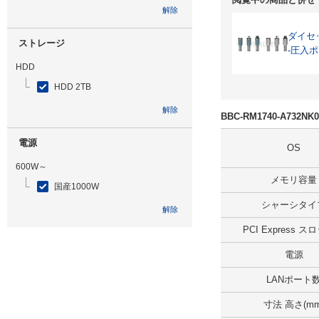
解除
ダイセ
ストレージ
-圧入ポ
HDD
HDD 2TB
解除
BBC-RM1740-A732N
電源
OS
600W～
メモリ容量
国産1000W
シャーシタイ
解除
PCI Express 
光学ドライブ
電源
無
LANポート
解除
寸法 高さ(mm