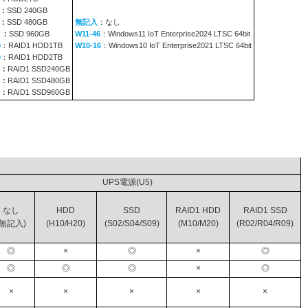
：
SSD 240GB
：
SSD 480GB
無記入
：なし
9
：
SSD 960GB
W11-46
：Windows11 IoT Enterprise2024 LTSC 64bit
0
：RAID1 HDD1TB
W10-16
：Windows10 IoT Enterprise2021 LTSC 64bit
0
：RAID1 HDD2TB
：
RAID1 SSD240GB
：
RAID1 SSD480GB
：
RAID1 SSD960GB
レージ
UPS電源(U5)
なし
HDD
SSD
RAID1 HDD
RAID1 SSD
(無記入)
(H10/H20)
(S02/S04/S09)
(M10/M20)
(R02/R04/R09)
◎
×
◎
×
◎
◎
◎
◎
×
◎
×
×
×
×
×