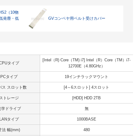
S2（10物
 低発塵・低
GVコンベヤ用ベルト受けカバー
[Intel（R) Core（TM) i7] Intel（R）Core（TM）i7-
CPUタイプ
12700E（4.80GHz）
PCタイプ
19インチラックマウント
Iバス スロット数
[4～6スロット] 4スロット
ストレージ
[HDD] HDD 2TB
光学ドライブ
無
LANタイプ
1000BASE
寸法 幅(mm)
480