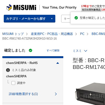
MISUMI | Your Time, Our Priority
17時まで
のご注文で
13
当日出荷対象商品
カテゴリ・メーカーから探す
MISUMI トップ
産業用PC・PC部品・周辺機器
PC
BBC-R
BBC-RM1740-A732NK0H20H10-W10-16
確定しました
すべて解除
ミスミ
型番 : BBC-R
chemSHERPA・RoHS
BBC-RM1
ミスミ品のみ対象
chemSHERPA
調査中
詳細/複数選択する(1)