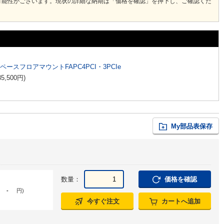
可能性がございます。現状の詳細な納期は「価格を確認」を押下し、ご確認くだ
スペースフロアマウントFAPC4PCI・3PCIe
35,500
円
)
My部品表保存
数量：
価格を確認
-
円
)
今すぐ注文
カートへ追加