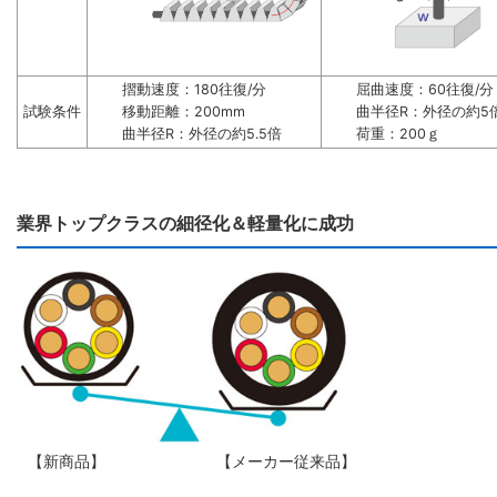
摺動速度：180往復/分
屈曲速度：60往復/分
試験条件
移動距離：200mm
曲半径R：外径の約5
曲半径R：外径の約5.5倍
荷重：200ｇ
業界トップクラスの細径化＆軽量化に成功
【新商品】
【メーカー従来品】