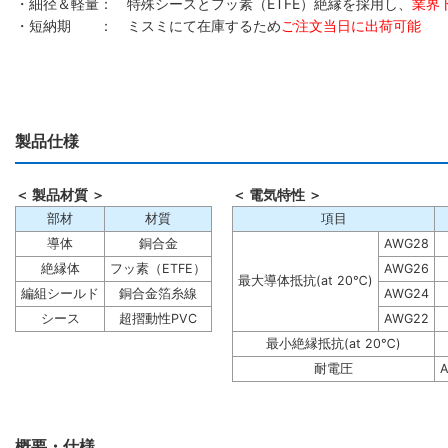
・細径＆軽量： 特殊シースとフッ素（ETFE）絶縁を採用し、
業界
・短納期 ： ミスミにて在庫するため
ご注文当日に出荷可能
製品仕様
＜ 製品材質 ＞
＜ 電気特性 ＞
部材
材質
項目
導体
銅合金
AWG28
絶縁体
フッ素（ETFE）
AWG26
最大導体抵抗(at 20℃)
編組シールド
銅合金箔糸線
AWG24
シース
超摺動性PVC
AWG22
最小絶縁抵抗(at 20℃)
耐電圧
A
概要・仕様