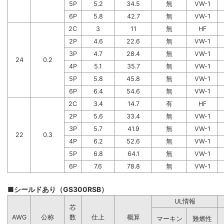
5P
5.2
34.5
無
VW-1
6P
5.8
42.7
無
VW-1
2C
3
11
無
HF
2P
4.6
22.6
無
VW-1
3P
4.7
28.4
無
VW-1
24
0.2
4P
5.1
35.7
無
VW-1
5P
5.8
45.8
無
VW-1
6P
6.4
54.6
無
VW-1
2C
3.4
14.7
有
HF
2P
5.6
33.4
無
VW-1
3P
5.7
41.9
無
VW-1
22
0.3
4P
6.2
52.6
無
VW-1
5P
6.8
64.1
無
VW-1
6P
7.6
78.8
無
VW-1
■シールドあり（GS300RSB）
UL情報
芯
AWG
公称
数
仕上
概算
マーキン
難燃性