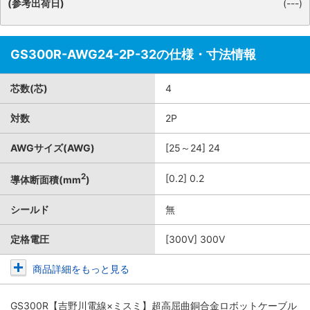
(参考出荷日)
(---)
GS300R-AWG24-2P-32の仕様・寸法情報
芯数(芯)
4
対数
2P
AWGサイズ(AWG)
[25～24] 24
2
[0.2] 0.2
導体断面積(mm
)
シールド
無
定格電圧
[300V] 300V
商品詳細をもっと見る
GS300R【吉野川電線×ミスミ】超高屈曲銅合金ロボットケーブル