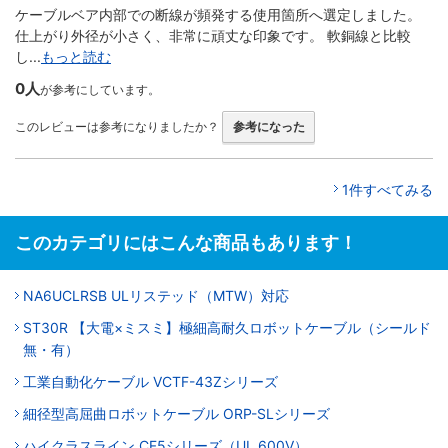
ケーブルベア内部での断線が頻発する使用箇所へ選定しました。
仕上がり外径が小さく、非常に頑丈な印象です。 軟銅線と比較
し...
もっと読む
0人
が参考にしています。
このレビューは参考になりましたか？
参考になった
1件すべてみる
このカテゴリにはこんな商品もあります！
NA6UCLRSB ULリステッド（MTW）対応
ST30R 【大電×ミスミ】極細高耐久ロボットケーブル（シールド
無・有）
工業自動化ケーブル VCTF-43Zシリーズ
細径型高屈曲ロボットケーブル ORP-SLシリーズ
ハイクラスライン CF5シリーズ（UL 600V）