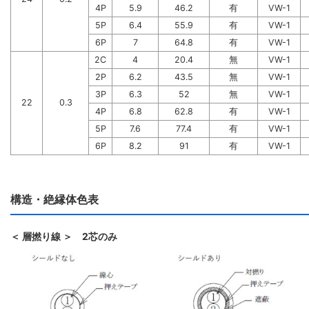
4P
5.9
46.2
有
VW-1
5P
6.4
55.9
有
VW-1
6P
7
64.8
有
VW-1
2C
4
20.4
無
VW-1
2P
6.2
43.5
無
VW-1
3P
6.3
52
無
VW-1
22
0.3
4P
6.8
62.8
有
VW-1
5P
7.6
77.4
有
VW-1
6P
8.2
91
有
VW-1
構造・絶縁体色表
＜ 層撚り線 ＞ 2芯のみ