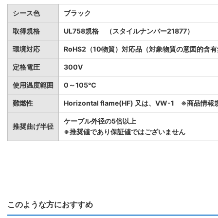
シース色
ブラック
取得規格
UL758規格 （スタイルナンバー21877）
環境対応
RoHS2（10物質）対応品（対象物質の意図的含
定格電圧
300V
使用温度範囲
0～105℃
難燃性
Horizontal flame(HF) 又は、VW-1 ※商
ケーブル外径の5倍以上
推奨曲げ半径
※推奨値であり保証値ではございません
このような方におすすめ