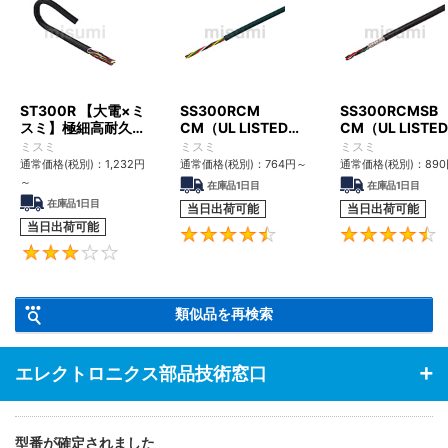
ST300R 【大電×ミ
SS300RCM
SS300RCMSB
スミ】極細高耐久ロ
CM（UL LISTED規
CM（UL LISTE
ボットケーブル（シ
格・NEPA対応） 小
格・NEPA対応）
ミスミ
ミスミ
ミスミ
ールド無・有）
径
径 シールド付
通常価格(税別)：
1,232
円
通常価格(税別)：
764
円
～
通常価格(税別)：
890
～
在庫品1日目
在庫品1日目
在庫品1日目
当日出荷可能
当日出荷可能
当日出荷可能
4.6
3
類似品を再検索
エレクトロニクス部品技術窓口
型番が確定されました