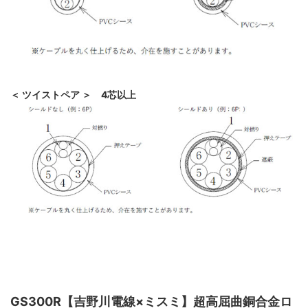
＜ ツイストペア ＞ 4芯以上
GS300R【吉野川電線×ミスミ】超高屈曲銅合金ロ