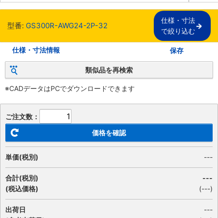
仕様・寸法

型番:
GS300R-AWG24-2P-32
で絞り込む
仕様・寸法情報
保存
類似品を再検索
※CADデータはPCでダウンロードできます
ご注文数：
価格を確認
単価(税別)
---
合計(税別)
---
(税込価格)
(
---
)
出荷日
---