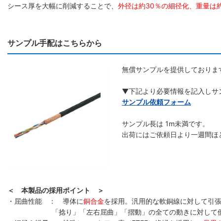
シース厚を大幅に削減することで、
外径は約30％の細径化、重量は
サンプル手配はこちらから
無償サンプルを提供しておりま
▼下記より必要情報を記入しサ
サンプル依頼フォーム
サンプル長は 1m未満です。
出荷にはご依頼日より一週間ほ
＜ 本製品の採用ポイント ＞
・屈曲性能 ： 導体に
銅合金
を採用。汎用的な軟銅線に対して引張
「捻り」「左右屈曲」「摺動」の全ての動きに対して