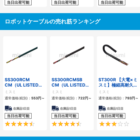
当日出荷可能
当日出荷可能
当日出荷可能
ロボットケーブルの売れ筋ランキング
SS300RCM
SS300RCMSB
ST300R 【大電×ミ
CM（UL LISTED規
CM（UL LISTED規
スミ】極細高耐久ロ
格・NEPA対応） 小
格・NEPA対応） 小
ボットケーブル（シ
ミスミ
ミスミ
ミスミ
径
径 シールド付
ールド無・有）
通常価格(税別)：
553
円
～
通常価格(税別)：
722
円
～
通常価格(税別)：
793
円
～
在庫品1日目
在庫品1日目
在庫品1日目
当日出荷可能
当日出荷可能
当日出荷可能
4.7
4.5