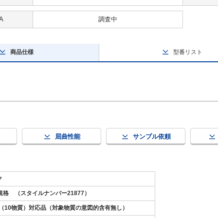
A
調査中
商品仕様
型番リスト
屈曲性能
サンプル依頼
ク
8規格 （スタイルナンバー21877）
S2（10物質）対応品（対象物質の意図的含有無し）