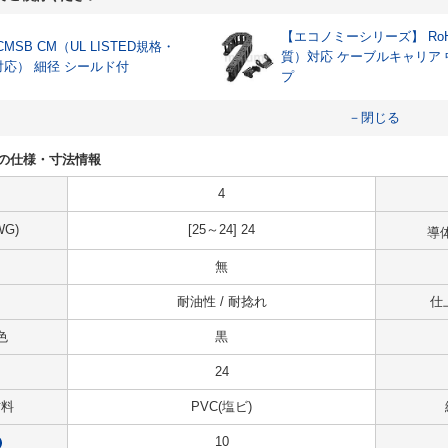
【エコノミーシリーズ】 RoH
CMSB CM（UL LISTED規格・
質）対応 ケーブルキャリア
対応） 細径 シールド付
プ
－閉じる
-24の仕様・寸法情報
4
G)
[25～24] 24
導
無
耐油性 / 耐捻れ
仕
色
黒
24
材料
PVC(塩ビ)
10
?