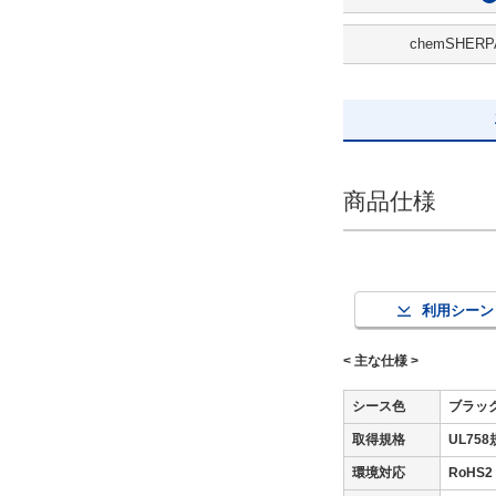
4.6
chemSHERP
候補を見る
解除
全長(m)
商品仕様
24
解除
出荷日
利用シーン
すべて
< 主な仕様 >
当日出荷可能
シース色
ブラッ
取得規格
UL75
環境対応
RoH