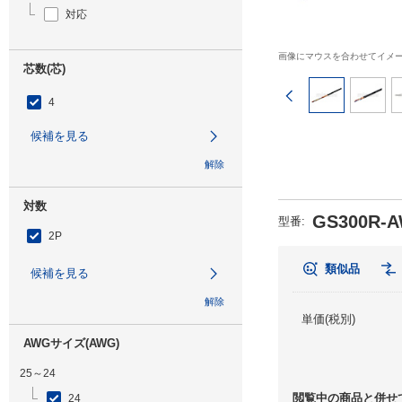
対応
画像にマウスを合わせてイメ
芯数(芯)
前のページ
4
候補を見る
解除
対数
GS300R-A
型番
:
2P
類似品
候補を見る
解除
単価(税別)
AWGサイズ(AWG)
25～24
閲覧中の商品と併せ
24