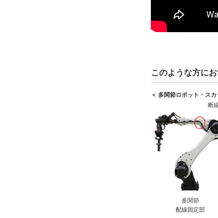
このような方にお
＜ 多関節ロボット・ス
断
多関節
配線固定部