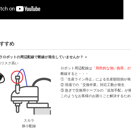
すすめ
カラロボットの周辺配線で断線が発生していませんか？ ＞
線リスク高い
ロボット周辺配線は
「局所的な強い負荷」が
断線すると・・・
①「生産ライン停止」による生産額毀損が発
② 現場での「交換作業」対応工数が発生
③ 急ぎで交換用ケーブルの「追加手配」が
このようなお客様のお困りごと解決するため
スカラ
狭小配線