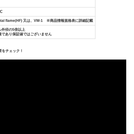
℃
ontal flame(HF) 又は、VW-1 ※商品情報規格表に詳細記載
ル外径の5倍以上
値であり保証値ではございません
要をチェック！