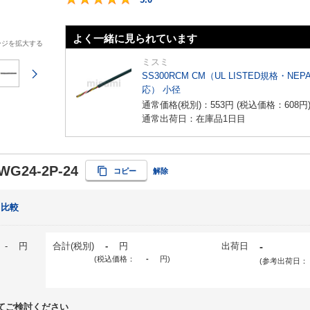
よく一緒に見られています
ージを拡大する
ミスミ
次のページ
SS300RCM CM（UL LISTED規格・NEP
応） 小径
通常価格(税別)：
553
円
(税込価格：
608
円
通常出荷日：在庫品1日目
WG24-2P-24
コピー
解除
比較
-
円
合計(税別)
-
円
出荷日
-
(税込価格：
-
円
)
(参考出荷日：
てご検討ください