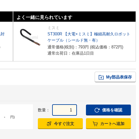
よく一緒に見られています
ミスミ
A対
ST300R 【大電×ミスミ】極細高耐久ロボット
ケーブル（シールド無・有）
)
通常価格(税別)：
793
円
(税込価格：
872
円
)
通常出荷日：在庫品1日目
My部品表保存
数量：
価格を確認
-
円
)
今すぐ注文
カートへ追加