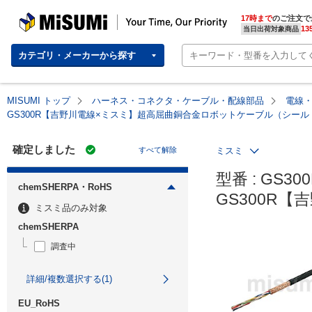
MISUMI | Your Time, Our Priority
17時まで
のご注文で
13
当日出荷対象商品
カテゴリ・メーカーから探す
MISUMI トップ
ハーネス・コネクタ・ケーブル・配線部品
電線
GS300R【吉野川電線×ミスミ】超高屈曲銅合金ロボットケーブル（シー
確定しました
すべて解除
ミスミ
型番 : GS300
chemSHERPA・RoHS
GS300R
ミスミ品のみ対象
chemSHERPA
調査中
詳細/複数選択する(1)
EU_RoHS