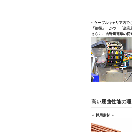
< ケーブルキャリア内でも
「細径」 かつ 「超高
さらに、吉野川電線の従
高い屈曲性能の理
＜ 採用素材 ＞