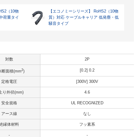
S2（10物
【エコノミーシリーズ】 RoHS2（10物
 中荷重タイ
質）対応 ケーブルキャリア 低発塵・低
騒音タイプ
対数
2P
2
[0.2] 0.2
体断面積(mm
)
定格電圧
[300V] 300V
上り外径(mm)
4.6
安全規格
UL RECOGNIZED
アース線
なし
絶縁体材料
フッ素系
-
-