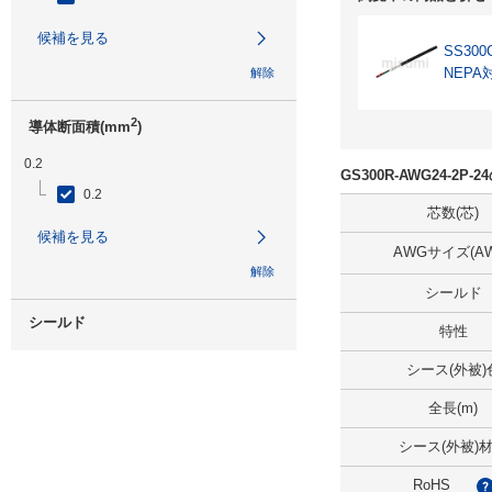
候補を見る
SS300
NEPA
解除
2
導体断面積(mm
)
0.2
GS300R-AWG24-2P
0.2
芯数(芯)
候補を見る
AWGサイズ(AW
解除
シールド
シールド
特性
無
シース(外被)
候補を見る
全長(m)
解除
シース(外被)
RoHS
仕上り外径(mm)