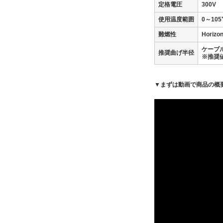
定格電圧
300V
使用温度範囲
0～105
難燃性
Horiz
ケーブ
推奨曲げ半径
※推奨
▼まずは動画で商品の概