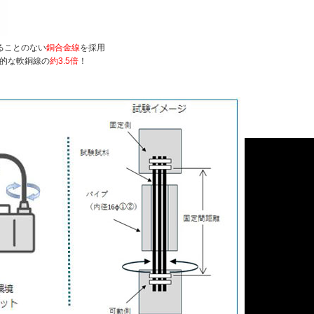
ることのない
銅合金線
を採用
用的な軟銅線の
約3.5倍
！
】