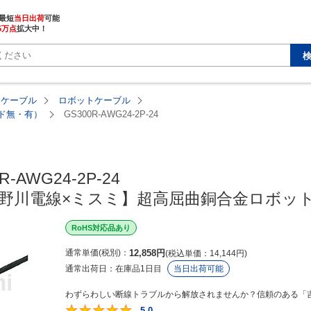
最短
当日出荷
5万点
拡大中！
・ケーブル
ロボットケーブル
ルド無・有）
GS300R-AWG24-2P-24
R-AWG24-2P-24

【吉野川電線×ミスミ】超高屈曲銅合金ロボ
RoHS対応品あり
通常単価(税別)
12,858
円
税込単価
14,144
円
通常出荷日：
在庫品1日目
当日出荷可能
わずらわしい断線トラブルから解放されませんか？信頼のある「吉
5.0
5