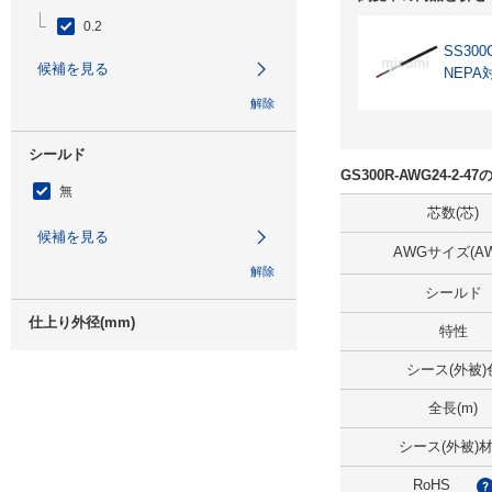
0.2
SS300
候補を見る
NEPA
解除
シールド
GS300R-AWG24-2-
無
芯数(芯)
候補を見る
AWGサイズ(AW
解除
シールド
仕上り外径(mm)
特性
3
シース(外被)
候補を見る
全長(m)
解除
シース(外被)
RoHS
全長(m)