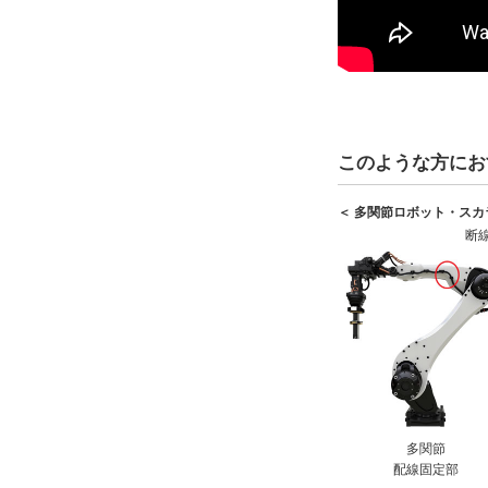
このような方にお
＜ 多関節ロボット・ス
断
多関節
配線固定部