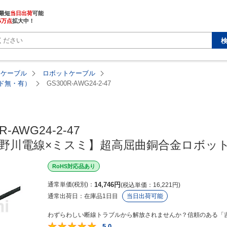
最短
当日出荷
5万点
拡大中！
・ケーブル
ロボットケーブル
ルド無・有）
GS300R-AWG24-2-47
R-AWG24-2-47

【吉野川電線×ミスミ】超高屈曲銅合金ロボ
RoHS対応品あり
通常単価(税別)
14,746
円
税込単価
16,221
円
通常出荷日：
在庫品1日目
当日出荷可能
わずらわしい断線トラブルから解放されませんか？信頼のある「吉
5.0
5