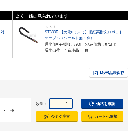
よく一緒に見られています
ミスミ
A対
ST300R 【大電×ミスミ】極細高耐久ロボット
ケーブル（シールド無・有）
)
通常価格(税別)：
793
円
(税込価格：
872
円
)
通常出荷日：在庫品1日目
My部品表保存
数量：
価格を確認
-
円
)
今すぐ注文
カートへ追加