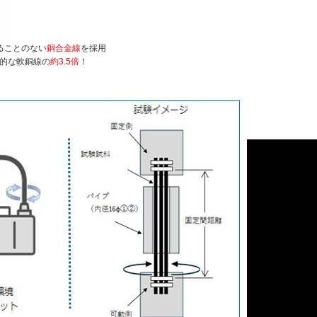
ることのない
銅合金線
を採用
用的な軟銅線の
約3.5倍
！
】