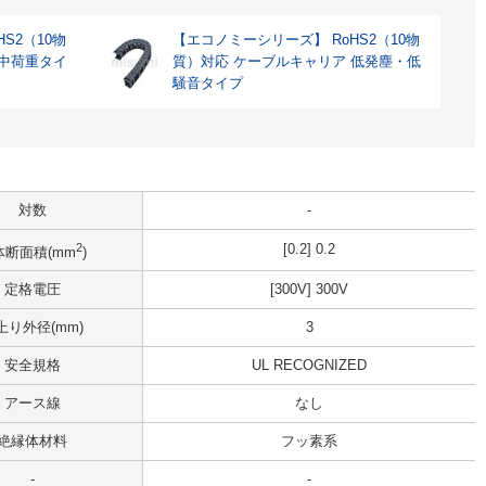
S2（10物
【エコノミーシリーズ】 RoHS2（10物
 中荷重タイ
質）対応 ケーブルキャリア 低発塵・低
騒音タイプ
対数
-
2
[0.2] 0.2
体断面積(mm
)
定格電圧
[300V] 300V
上り外径(mm)
3
安全規格
UL RECOGNIZED
アース線
なし
絶縁体材料
フッ素系
-
-