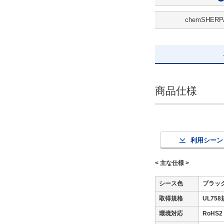
47
chemSHERP
解除
出荷日
すべて
当日出荷可能
商品仕様
利用シーン
< 主な仕様 >
シース色
ブラッ
取得規格
UL75
環境対応
RoH