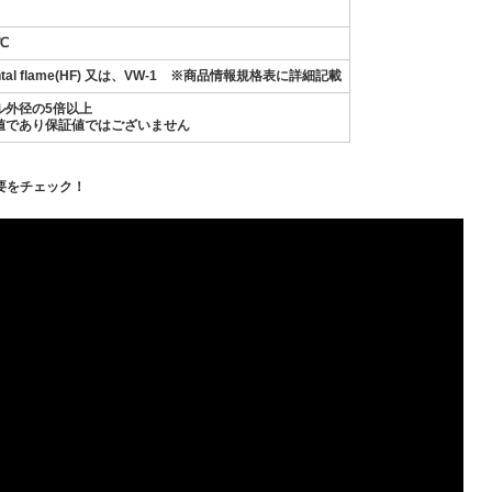
℃
ontal flame(HF) 又は、VW-1 ※商品情報規格表に詳細記載
ル外径の5倍以上
値であり保証値ではございません
要をチェック！