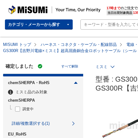
MISUMI | Your Time, Our Priority
17時まで
のご注文で
13
当日出荷対象商品
カテゴリ・メーカーから探す
MISUMI トップ
ハーネス・コネクタ・ケーブル・配線部品
電線
GS300R【吉野川電線×ミスミ】超高屈曲銅合金ロボットケーブル（シー
確定しました
すべて解除
ミスミ
型番 : GS300
chemSHERPA・RoHS
GS300R
ミスミ品のみ対象
chemSHERPA
調査中
詳細/複数選択する(1)
EU_RoHS