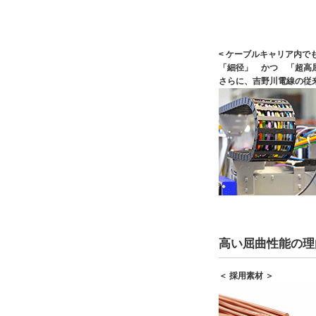
< ケーブルキャリア内でも
「細径」 かつ 「超高
さらに、吉野川電線の従
高い屈曲性能の理
＜ 採用素材 ＞