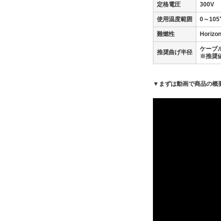
定格電圧
300V
使用温度範囲
0～105
難燃性
Horiz
ケーブ
推奨曲げ半径
※推奨
▼まずは動画で商品の概