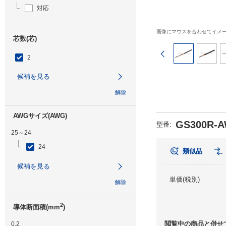
対応
画像にマウスを合わせてイメ
芯数(芯)
前のページ
2
候補を見る
解除
AWGサイズ(AWG)
GS300R-A
型番
:
25～24
24
類似品
候補を見る
単価(税別)
解除
2
導体断面積(mm
)
閲覧中の商品と併せ
0.2