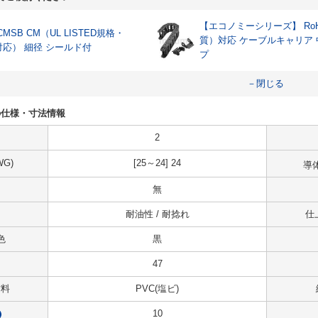
【エコノミーシリーズ】 RoH
CMSB CM（UL LISTED規格・
質）対応 ケーブルキャリア
対応） 細径 シールド付
プ
－閉じる
47の仕様・寸法情報
2
G)
[25～24] 24
導
無
耐油性 / 耐捻れ
仕
色
黒
47
材料
PVC(塩ビ)
10
?