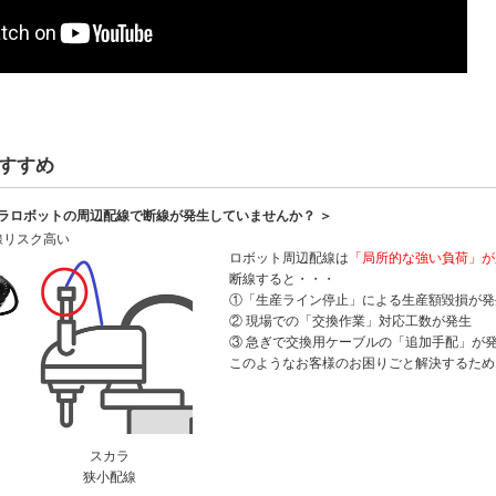
すすめ
カラロボットの周辺配線で断線が発生していませんか？ ＞
線リスク高い
ロボット周辺配線は
「局所的な強い負荷」が
断線すると・・・
①「生産ライン停止」による生産額毀損が発
② 現場での「交換作業」対応工数が発生
③ 急ぎで交換用ケーブルの「追加手配」が
このようなお客様のお困りごと解決するため
スカラ
狭小配線