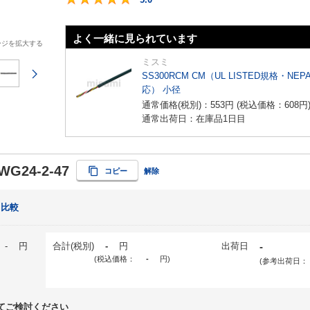
よく一緒に見られています
ージを拡大する
ミスミ
次のページ
SS300RCM CM（UL LISTED規格・NEP
応） 小径
通常価格(税別)：
553
円
(税込価格：
608
円
通常出荷日：在庫品1日目
WG24-2-47
コピー
解除
比較
-
円
合計(税別)
-
円
出荷日
-
(税込価格：
-
円
)
(参考出荷日：
てご検討ください