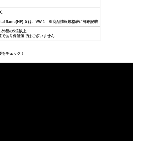
℃
ontal flame(HF) 又は、VW-1 ※商品情報規格表に詳細記載
ル外径の5倍以上
値であり保証値ではございません
要をチェック！