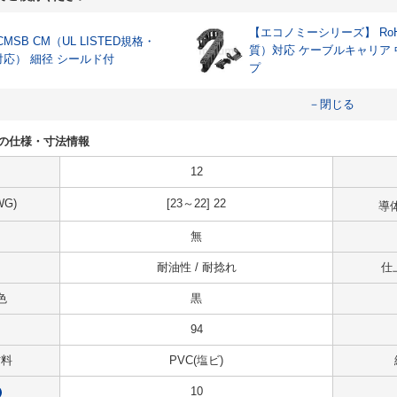
【エコノミーシリーズ】 RoH
CMSB CM（UL LISTED規格・
質）対応 ケーブルキャリア
対応） 細径 シールド付
プ
－閉じる
-94の仕様・寸法情報
12
G)
[23～22] 22
導
無
耐油性 / 耐捻れ
仕
色
黒
94
材料
PVC(塩ビ)
10
?