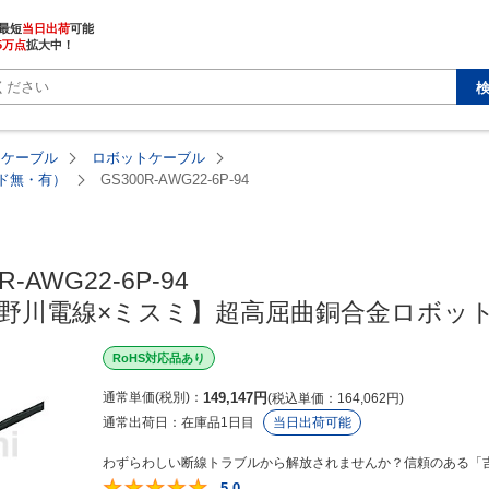
最短
当日出荷
5万点
拡大中！
・ケーブル
ロボットケーブル
ルド無・有）
GS300R-AWG22-6P-94
R-AWG22-6P-94

【吉野川電線×ミスミ】超高屈曲銅合金ロボ
RoHS対応品あり
通常単価(税別)
149,147
円
税込単価
164,062
円
通常出荷日：
在庫品1日目
当日出荷可能
わずらわしい断線トラブルから解放されませんか？信頼のある「吉
5.0
5