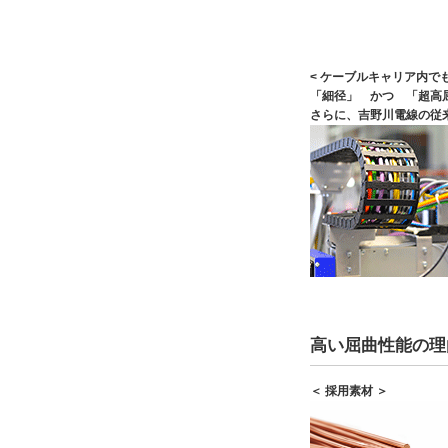
< ケーブルキャリア内でも
「細径」 かつ 「超高
さらに、吉野川電線の従
高い屈曲性能の理
＜ 採用素材 ＞