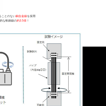
ることのない
銅合金線
を採用
用的な軟銅線の
約3.5倍
！
】