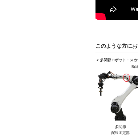
このような方にお
＜ 多関節ロボット・ス
断
多関節
配線固定部