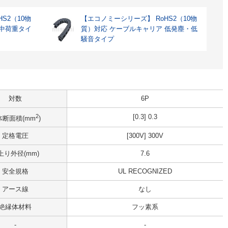
S2（10物
【エコノミーシリーズ】 RoHS2（10物
 中荷重タイ
質）対応 ケーブルキャリア 低発塵・低
騒音タイプ
対数
6P
2
[0.3] 0.3
体断面積(mm
)
定格電圧
[300V] 300V
上り外径(mm)
7.6
安全規格
UL RECOGNIZED
アース線
なし
絶縁体材料
フッ素系
-
-