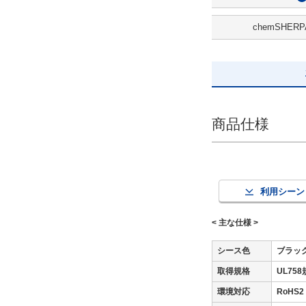
7.6
chemSHERP
候補を見る
解除
全長(m)
商品仕様
94
解除
出荷日
利用シーン
すべて
< 主な仕様 >
当日出荷可能
シース色
ブラッ
取得規格
UL75
環境対応
RoH