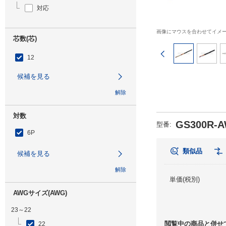
対応
画像にマウスを合わせてイメ
芯数(芯)
前のページ
12
候補を見る
解除
対数
GS300R-A
型番
:
6P
類似品
候補を見る
解除
単価(税別)
AWGサイズ(AWG)
23～22
閲覧中の商品と併せ
22