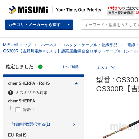
MISUMI | Your Time, Our Priority
17時まで
のご注文で
13
当日出荷対象商品
カテゴリ・メーカーから探す
MISUMI トップ
ハーネス・コネクタ・ケーブル・配線部品
電線
GS300R【吉野川電線×ミスミ】超高屈曲銅合金ロボットケーブル（シー
確定しました
すべて解除
ミスミ
型番 : GS300
chemSHERPA・RoHS
GS300R
ミスミ品のみ対象
chemSHERPA
調査中
詳細/複数選択する(1)
EU_RoHS