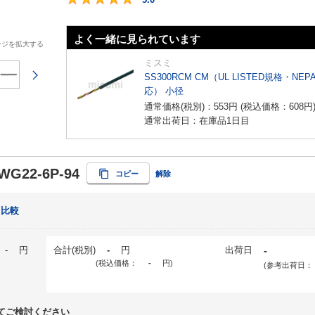
よく一緒に見られています
ージを拡大する
ミスミ
次のページ
SS300RCM CM（UL LISTED規格・NEP
応） 小径
通常価格(税別)：
553
円
(税込価格：
608
円
通常出荷日：在庫品1日目
WG22-6P-94
コピー
解除
比較
-
円
合計(税別)
-
円
出荷日
-
(税込価格：
-
円
)
(参考出荷日：
てご検討ください