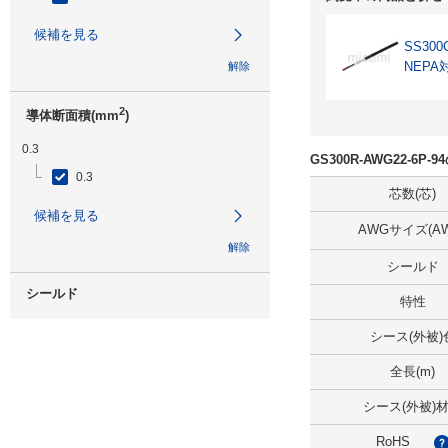
候補を見る
SS300
NEPA
解除
2
導体断面積(mm
)
0.3
GS300R-AWG22-6P
0.3
芯数(芯)
候補を見る
AWGサイズ(AW
解除
シールド
シールド
特性
無
シース(外被)
候補を見る
全長(m)
解除
シース(外被)
RoHS
仕上り外径(mm)