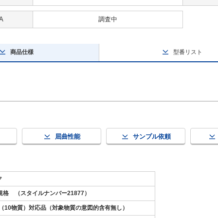
A
調査中
商品仕様
型番リスト
屈曲性能
サンプル依頼
ク
8規格 （スタイルナンバー21877）
S2（10物質）対応品（対象物質の意図的含有無し）