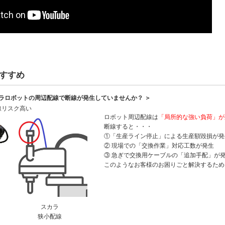
すすめ
カラロボットの周辺配線で断線が発生していませんか？ ＞
線リスク高い
ロボット周辺配線は
「局所的な強い負荷」が
断線すると・・・
①「生産ライン停止」による生産額毀損が発
② 現場での「交換作業」対応工数が発生
③ 急ぎで交換用ケーブルの「追加手配」が
このようなお客様のお困りごと解決するため
スカラ
狭小配線