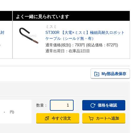
よく一緒に見られています
ミスミ
A対
ST300R 【大電×ミスミ】極細高耐久ロボット
ケーブル（シールド無・有）
)
通常価格(税別)：
793
円
(税込価格：
872
円
)
通常出荷日：在庫品1日目
My部品表保存
数量：
価格を確認
-
円
)
今すぐ注文
カートへ追加