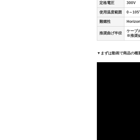
定格電圧
300V
使用温度範囲
0～105
難燃性
Horiz
ケーブ
推奨曲げ半径
※推奨
▼まずは動画で商品の概