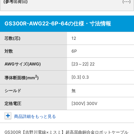
(参考出荷日)
(---)
GS300R-AWG22-6P-64の仕様・寸法情報
芯数(芯)
12
対数
6P
AWGサイズ(AWG)
[23～22] 22
2
[0.3] 0.3
導体断面積(mm
)
シールド
無
定格電圧
[300V] 300V
商品詳細をもっと見る
GS300R【吉野川電線×ミスミ】超高屈曲銅合金ロボットケーブル