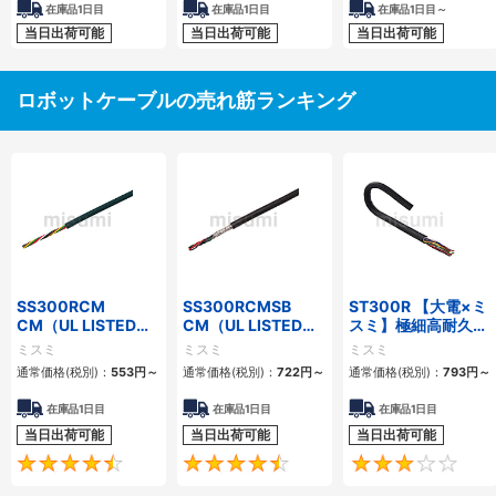
在庫品1日目
在庫品1日目
在庫品1日目～
当日出荷可能
当日出荷可能
当日出荷可能
ロボットケーブルの売れ筋ランキング
SS300RCM
SS300RCMSB
ST300R 【大電×ミ
CM（UL LISTED規
CM（UL LISTED規
スミ】極細高耐久ロ
格・NEPA対応） 小
格・NEPA対応） 小
ボットケーブル（シ
ミスミ
ミスミ
ミスミ
径
径 シールド付
ールド無・有）
通常価格(税別)：
553
円
～
通常価格(税別)：
722
円
～
通常価格(税別)：
793
円
～
在庫品1日目
在庫品1日目
在庫品1日目
当日出荷可能
当日出荷可能
当日出荷可能
4.7
4.5