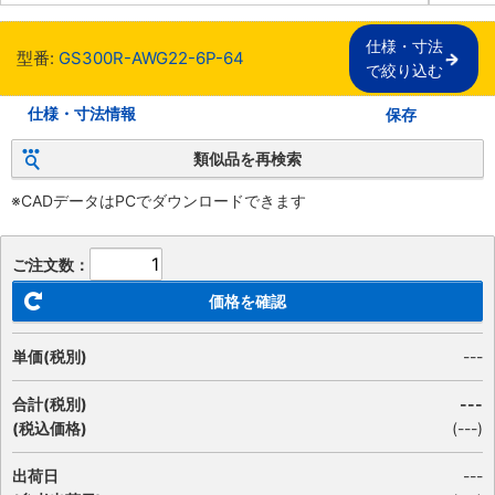
仕様・寸法

型番:
GS300R-AWG22-6P-64
で絞り込む
仕様・寸法情報
保存
類似品を再検索
※CADデータはPCでダウンロードできます
ご注文数：
価格を確認
単価(税別)
---
合計(税別)
---
(税込価格)
(
---
)
出荷日
---