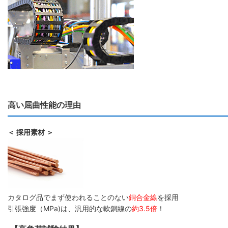
高い屈曲性能の理由
＜ 採用素材 ＞
カタログ品でまず使われることのない
銅合金線
を採用
引張強度（MPa)は、汎用的な軟銅線の
約3.5倍
！