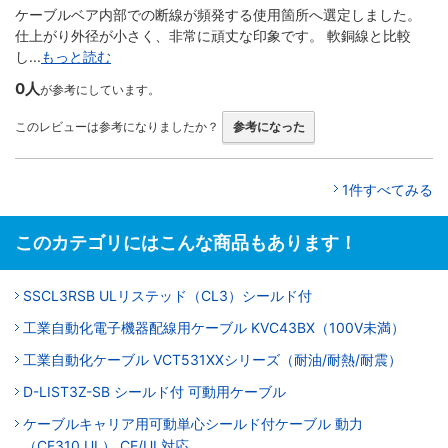
ケーブルベア内部での断線が頻発する使用箇所へ選定しました。
仕上がり外径が小さく、非常に頑丈な印象です。 軟銅線と比較
し...
もっと読む
0人
が参考にしています。
このレビューは参考になりましたか？
参考になった
1件すべてみる
このカテゴリにはこんな商品もあります！
SSCL3RSB ULリステッド（CL3）シールド付
工業自動化電子機器配線用ケーブル KVC43BX（100V未満）
工業自動化ケーブル VCT531XXシリーズ（耐油/耐熱/耐震）
D-LIST3Z-SB シールド付 可動用ケーブル
ケーブルキャリア用可動単心シールド付ケーブル 動力
（CF310.UL） CE/UL対応