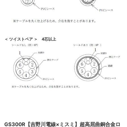
＜ ツイストペア ＞ 4芯以上
GS300R【吉野川電線×ミスミ】超高屈曲銅合金ロ