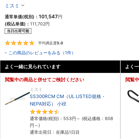
ボットケーブル（シールド無・有）
ミスミ
101,547
通常単価(税別)：
円
(税込単価)：
111,702
円
当日出荷可能
平均満足度
5.0
5
この商品のレビューをみる（1件）
よく一緒に見られています
よく一
閲覧中の商品と併せてご検討ください
閲覧
ミスミ
SS300RCM CM（UL LISTED規格・
NEPA対応） 小径
4.7
通常価格(税別)：
553
円
～
(税込価格：
608
円
～)
通常出荷日：在庫品1日目