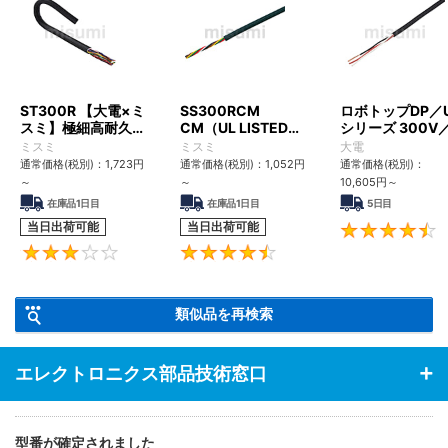
ST300R 【大電×ミ
SS300RCM
ロボトップDP／
スミ】極細高耐久ロ
CM（UL LISTED規
シリーズ 300V
ボットケーブル（シ
格・NEPA対応） 小
UL2517
ミスミ
ミスミ
大電
ールド無・有）
径
通常価格(税別)：
1,723
円
通常価格(税別)：
1,052
円
通常価格(税別)：
～
～
10,605
円
～
在庫品1日目
在庫品1日目
5日目
当日出荷可能
当日出荷可能
3
4.6
類似品を再検索
エレクトロニクス部品技術窓口
型番が確定されました