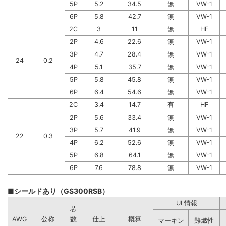
5P
5.2
34.5
無
VW-1
6P
5.8
42.7
無
VW-1
2C
3
11
無
HF
2P
4.6
22.6
無
VW-1
3P
4.7
28.4
無
VW-1
24
0.2
4P
5.1
35.7
無
VW-1
5P
5.8
45.8
無
VW-1
6P
6.4
54.6
無
VW-1
2C
3.4
14.7
有
HF
2P
5.6
33.4
無
VW-1
3P
5.7
41.9
無
VW-1
22
0.3
4P
6.2
52.6
無
VW-1
5P
6.8
64.1
無
VW-1
6P
7.6
78.8
無
VW-1
■シールドあり（GS300RSB）
UL情報
芯
AWG
公称
数
仕上
概算
マーキン
難燃性