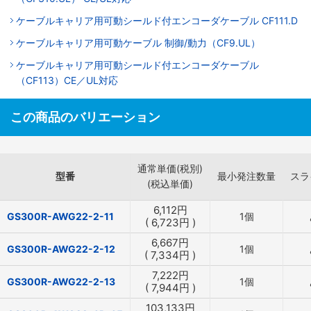
ケーブルキャリア用可動シールド付エンコーダケーブル CF111.D
ケーブルキャリア用可動ケーブル 制御/動力（CF9.UL）
ケーブルキャリア用可動シールド付エンコーダケーブル
（CF113）CE／UL対応
この商品のバリエーション
通常単価(税別)
型番
最小発注数量
スラ
(税込単価)
6,112
円
GS300R-AWG22-2-11
1個
(
6,723
円
)
6,667
円
GS300R-AWG22-2-12
1個
(
7,334
円
)
7,222
円
GS300R-AWG22-2-13
1個
(
7,944
円
)
103,133
円