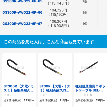
GS300R-AWG22-6P-65
1個
(
113,446
円
)
104,720
円
GS300R-AWG22-6P-66
1個
(
115,192
円
)
106,307
円
GS300R-AWG22-6P-67
1個
(
116,938
円
)
この商品を見た人は、こんな商品も見ています
ST300R 【大電×ミ
ST30R 【大電×ミス
極細耐屈曲用ロボッ
スミ】極細高耐久ロ
ミ】極細高耐久ロボ
トケーブル BEL-
ボットケーブル（シ
ットケーブル（シー
RBT 20276シリー
ミスミ
ミスミ
ＢＥＬＤＥＮ
ールド無・有）
ルド無・有）
ズ UL／CE シールド
通常価格(税別)：
793
円
～
通常価格(税別)：
914
円
～
通常価格(税別)：
531
円
～
有・無