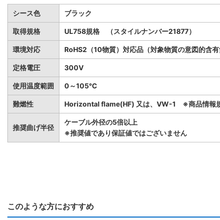
シース色
ブラック
取得規格
UL758規格 （スタイルナンバー21877）
環境対応
RoHS2（10物質）対応品（対象物質の意図的含
定格電圧
300V
使用温度範囲
0～105℃
難燃性
Horizontal flame(HF) 又は、VW-1 ※商
ケーブル外径の5倍以上
推奨曲げ半径
※推奨値であり保証値ではございません
このような方におすすめ