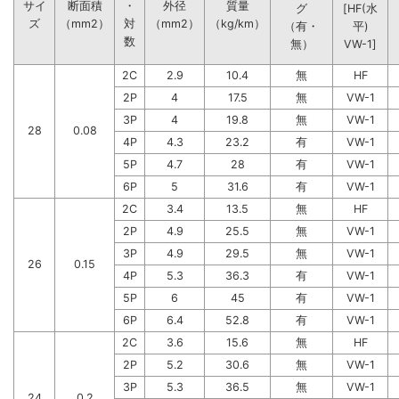
サイ
断面積
・
外径
質量
グ
[HF(水
ズ
（mm2）
対
（mm2）
（kg/km）
（有・
平)
数
無）
VW-1]
2C
2.9
10.4
無
HF
2P
4
17.5
無
VW-1
3P
4
19.8
無
VW-1
28
0.08
4P
4.3
23.2
有
VW-1
5P
4.7
28
有
VW-1
6P
5
31.6
有
VW-1
2C
3.4
13.5
無
HF
2P
4.9
25.5
無
VW-1
3P
4.9
29.5
無
VW-1
26
0.15
4P
5.3
36.3
有
VW-1
5P
6
45
有
VW-1
6P
6.4
52.8
有
VW-1
2C
3.6
15.6
無
HF
2P
5.2
30.6
無
VW-1
3P
5.3
36.5
無
VW-1
24
0.2