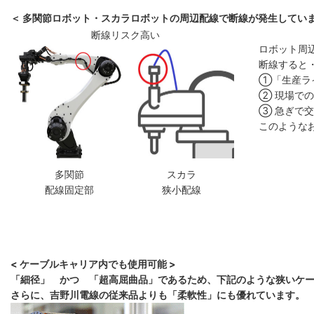
＜ 多関節ロボット・スカラロボットの周辺配線で断線が発生していま
断線リスク高い
ロボット周
断線すると
①「生産ラ
② 現場で
③ 急ぎで
このような
多関節
スカラ
配線固定部
狭小配線
< ケーブルキャリア内でも使用可能 >
「細径」 かつ 「超高屈曲品」であるため、下記のような狭いケ
さらに、吉野川電線の従来品よりも「柔軟性」にも優れています。