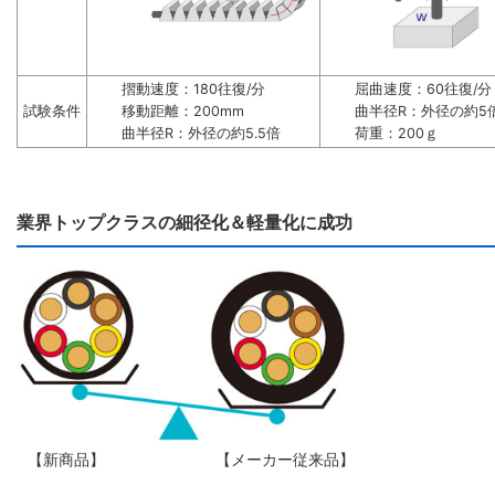
摺動速度：180往復/分
屈曲速度：60往復/分
試験条件
移動距離：200mm
曲半径R：外径の約5
曲半径R：外径の約5.5倍
荷重：200ｇ
業界トップクラスの細径化＆軽量化に成功
【新商品】
【メーカー従来品】