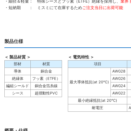
・細径＆軽量： 特殊シースとフッ素（ETFE）絶縁を採用し、
業界
・短納期 ： ミスミにて在庫するため
ご注文当日に出荷可能
製品仕様
＜ 製品材質 ＞
＜ 電気特性 ＞
部材
材質
項目
導体
銅合金
AWG28
絶縁体
フッ素（ETFE）
AWG26
最大導体抵抗(at 20℃)
編組シールド
銅合金箔糸線
AWG24
シース
超摺動性PVC
AWG22
最小絶縁抵抗(at 20℃)
耐電圧
A
概要・仕様