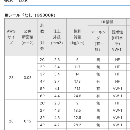
■シールドなし（GS300R）
UL情報
芯
AWG
公称
数
仕上
概算
マーキン
難燃性
サイ
断面積
・
外径
質量
グ
[HF(水
ズ
（mm2）
対
（mm2）
（kg/km）
（有・
平)
数
無）
VW-1]
2C
2.3
6
無
HF
2P
3.4
11.7
無
HF
3P
3.4
14
無
HF
28
0.08
4P
3.7
17.3
有
HF
5P
4.1
21.1
有
VW-1
6P
4.4
24.6
有
VW-1
2C
2.8
9
無
HF
2P
4.3
18.5
無
VW-1
3P
4.3
22.5
無
VW-1
26
0.15
4P
4.7
28.2
無
VW-1