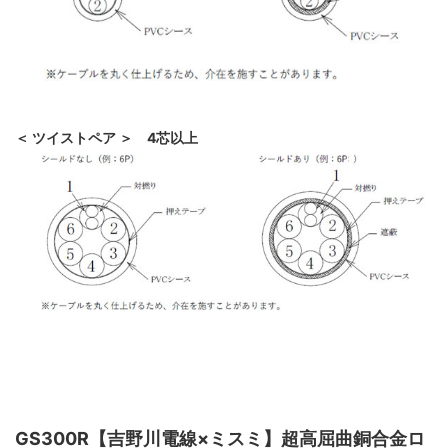
＜ ツイストペア ＞ 4芯以上
GS300R【吉野川電線×ミスミ】超高屈曲銅合金ロ