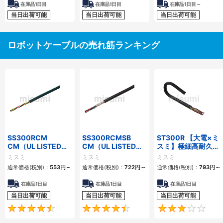
在庫品1日目
在庫品1日目
在庫品1日目～
当日出荷可能
当日出荷可能
当日出荷可能
ロボットケーブルの売れ筋ランキング
SS300RCM
SS300RCMSB
ST300R 【大電×ミ
CM（UL LISTED規
CM（UL LISTED規
スミ】極細高耐久ロ
格・NEPA対応） 小
格・NEPA対応） 小
ボットケーブル（シ
ミスミ
ミスミ
ミスミ
径
径 シールド付
ールド無・有）
通常価格(税別)：
553
円
～
通常価格(税別)：
722
円
～
通常価格(税別)：
793
円
～
在庫品1日目
在庫品1日目
在庫品1日目
当日出荷可能
当日出荷可能
当日出荷可能
4.7
4.5