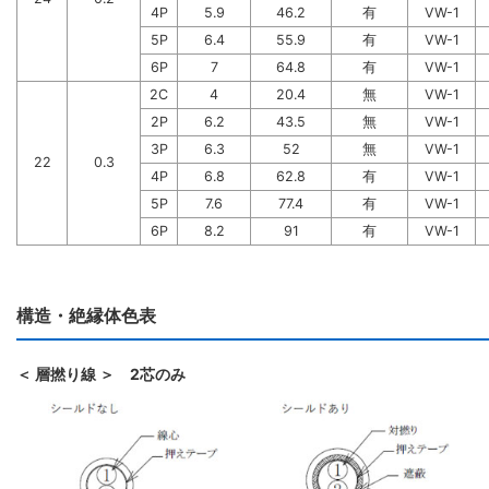
4P
5.9
46.2
有
VW-1
5P
6.4
55.9
有
VW-1
6P
7
64.8
有
VW-1
2C
4
20.4
無
VW-1
2P
6.2
43.5
無
VW-1
3P
6.3
52
無
VW-1
22
0.3
4P
6.8
62.8
有
VW-1
5P
7.6
77.4
有
VW-1
6P
8.2
91
有
VW-1
構造・絶縁体色表
＜ 層撚り線 ＞ 2芯のみ