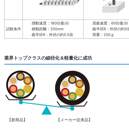
摺動速度：180往復/分
屈曲速度：60往復/分
試験条件
移動距離：200mm
曲半径R：外径の約5
曲半径R：外径の約5.5倍
荷重：200ｇ
業界トップクラスの細径化＆軽量化に成功
【新商品】
【メーカー従来品】