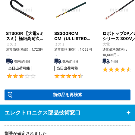
ST300R 【大電×ミ
SS300RCM
ロボトップDP／
スミ】極細高耐久ロ
CM（UL LISTED規
シリーズ 300V
ボットケーブル（シ
格・NEPA対応） 小
UL2517
ミスミ
ミスミ
大電
ールド無・有）
径
通常価格(税別)：
1,723
円
通常価格(税別)：
1,052
円
通常価格(税別)：
～
～
10,605
円
～
在庫品1日目
在庫品1日目
5日目
当日出荷可能
当日出荷可能
3
4.6
類似品を再検索
エレクトロニクス部品技術窓口
型番が確定されました