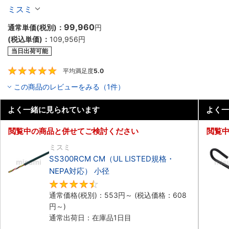
ボットケーブル（シールド無・有）
ミスミ
99,960
通常単価(税別)：
円
(税込単価)：
109,956
円
当日出荷可能
平均満足度
5.0
5
この商品のレビューをみる（1件）
よく一緒に見られています
よく一
閲覧中の商品と併せてご検討ください
閲覧
ミスミ
SS300RCM CM（UL LISTED規格・
NEPA対応） 小径
4.7
通常価格(税別)：
553
円
～
(税込価格：
608
円
～)
通常出荷日：在庫品1日目