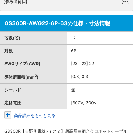
(参考出荷日)
(---)
GS300R-AWG22-6P-63の仕様・寸法情報
芯数(芯)
12
対数
6P
AWGサイズ(AWG)
[23～22] 22
2
[0.3] 0.3
導体断面積(mm
)
シールド
無
定格電圧
[300V] 300V
商品詳細をもっと見る
GS300R【吉野川電線×ミスミ】超高屈曲銅合金ロボットケーブル