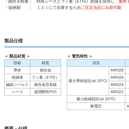
・細径＆軽量： 特殊シースとフッ素（ETFE）絶縁を採用し、
業界
・短納期 ： ミスミにて在庫するため
ご注文当日に出荷可能
製品仕様
＜ 製品材質 ＞
＜ 電気特性 ＞
部材
材質
項目
導体
銅合金
AWG28
絶縁体
フッ素（ETFE）
AWG26
最大導体抵抗(at 20℃)
編組シールド
銅合金箔糸線
AWG24
シース
超摺動性PVC
AWG22
最小絶縁抵抗(at 20℃)
耐電圧
A
概要・仕様