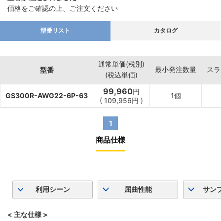
価格をご確認の上、ご注文ください
型番リスト
カタログ
通常単価(税別)
最小発注数量
スラ
型番
(税込単価)
99,960
円
GS300R-AWG22-6P-63
1個
(
109,956
円
)
1
商品仕様
利用シーン
屈曲性能
サン
< 主な仕様 >