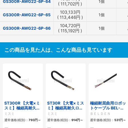
GS300R-AWG22-6P-64
1個
(
111,702
円
)
103,133
円
GS300R-AWG22-6P-65
1個
(
113,446
円
)
104,720
円
GS300R-AWG22-6P-66
1個
(
115,192
円
)
この商品を見た人は、こんな商品も見ています
ST300R 【大電×ミ
ST30R 【大電×ミス
極細耐屈曲用ロボッ
スミ】極細高耐久ロ
ミ】極細高耐久ロボ
トケーブル BEL-
ボットケーブル（シ
ットケーブル（シー
RBT 20276シリー
ミスミ
ミスミ
ＢＥＬＤＥＮ
ールド無・有）
ルド無・有）
ズ UL／CE シールド
通常価格(税別)：
793
円
～
通常価格(税別)：
914
円
～
通常価格(税別)：
531
円
～
有・無