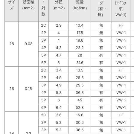
サイ
断面積
・
外径
質量
グ
[HF(水
ズ
（mm2）
対
（mm2）
（kg/km）
（有・
平)
数
無）
VW-1]
2C
2.9
10.4
無
HF
2P
4
17.5
無
VW-1
3P
4
19.8
無
VW-1
28
0.08
4P
4.3
23.2
有
VW-1
5P
4.7
28
有
VW-1
6P
5
31.6
有
VW-1
2C
3.4
13.5
無
HF
2P
4.9
25.5
無
VW-1
3P
4.9
29.5
無
VW-1
26
0.15
4P
5.3
36.3
有
VW-1
5P
6
45
有
VW-1
6P
6.4
52.8
有
VW-1
2C
3.6
15.6
無
HF
2P
5.2
30.6
無
VW-1
3P
5.3
36.5
無
VW-1
24
0.2