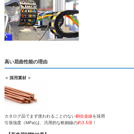
高い屈曲性能の理由
＜ 採用素材 ＞
カタログ品でまず使われることのない
銅合金線
を採用
引張強度（MPa)は、汎用的な軟銅線の
約3.5倍
！