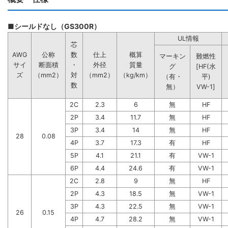
■シールドなし（GS300R）
UL情報
芯
AWG
公称
数
仕上
概算
マーキン
難燃性
サイ
断面積
・
外径
質量
グ
[HF(水
ズ
（mm2）
対
（mm2）
（kg/km）
（有・
平)
数
無）
VW-1]
2C
2.3
6
無
HF
2P
3.4
11.7
無
HF
3P
3.4
14
無
HF
28
0.08
4P
3.7
17.3
有
HF
5P
4.1
21.1
有
VW-1
6P
4.4
24.6
有
VW-1
2C
2.8
9
無
HF
2P
4.3
18.5
無
VW-1
3P
4.3
22.5
無
VW-1
26
0.15
4P
4.7
28.2
無
VW-1