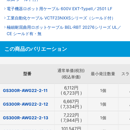
電子機器ロボット用ケーブル 600V EXT-TypeII／2501 LF
工業自動化ケーブル VCTF23NXXSシリーズ（シールド付）
極細耐屈曲用ロボットケーブル BEL-RBT 20276シリーズ UL／
CE シールド有・無
この商品のバリエーション
通常単価(税別)
型番
最小発注数量
スラ
(税込単価)
6,112
円
GS300R-AWG22-2-11
1個
(
6,723
円
)
6,667
円
GS300R-AWG22-2-12
1個
(
7,334
円
)
7,222
円
GS300R-AWG22-2-13
1個
(
7,944
円
)
101,547
円