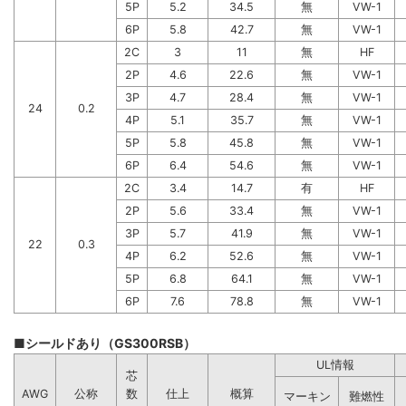
5P
5.2
34.5
無
VW-1
6P
5.8
42.7
無
VW-1
2C
3
11
無
HF
2P
4.6
22.6
無
VW-1
3P
4.7
28.4
無
VW-1
24
0.2
4P
5.1
35.7
無
VW-1
5P
5.8
45.8
無
VW-1
6P
6.4
54.6
無
VW-1
2C
3.4
14.7
有
HF
2P
5.6
33.4
無
VW-1
3P
5.7
41.9
無
VW-1
22
0.3
4P
6.2
52.6
無
VW-1
5P
6.8
64.1
無
VW-1
6P
7.6
78.8
無
VW-1
■シールドあり（GS300RSB）
UL情報
芯
AWG
公称
数
仕上
概算
マーキン
難燃性