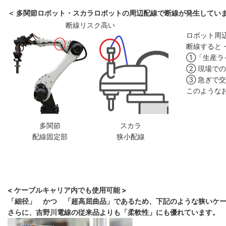
＜ 多関節ロボット・スカラロボットの周辺配線で断線が発生していま
断線リスク高い
ロボット周
断線すると
①「生産ラ
② 現場で
③ 急ぎで
このような
多関節
スカラ
配線固定部
狭小配線
< ケーブルキャリア内でも使用可能 >
「細径」 かつ 「超高屈曲品」であるため、下記のような狭いケ
さらに、吉野川電線の従来品よりも「柔軟性」にも優れています。