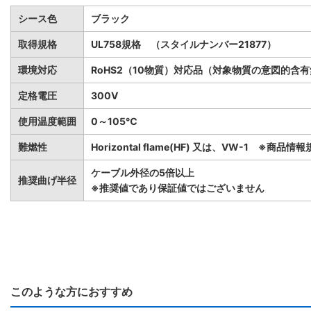
シース色
ブラック
取得規格
UL758規格 （スタイルナンバー21877）
環境対応
RoHS2（10物質）対応品（対象物質の意図的含
定格電圧
300V
使用温度範囲
0～105℃
難燃性
Horizontal flame(HF) 又は、VW-1 ※商
ケーブル外径の5倍以上
推奨曲げ半径
※推奨値であり保証値ではございません
このような方におすすめ