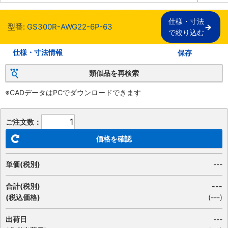
仕様・寸法

型番:
GS300R-AWG22-6P-63
で絞り込む
仕様・寸法情報
保存
類似品を再検索
※CADデータはPCでダウンロードできます
ご注文数：
価格を確認
単価(税別)
---
合計(税別)
---
(税込価格)
(
---
)
出荷日
---