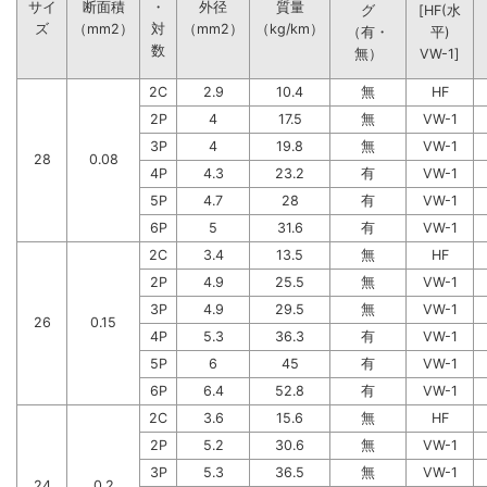
サイ
断面積
・
外径
質量
グ
[HF(水
ズ
（mm2）
対
（mm2）
（kg/km）
（有・
平)
数
無）
VW-1]
2C
2.9
10.4
無
HF
2P
4
17.5
無
VW-1
3P
4
19.8
無
VW-1
28
0.08
4P
4.3
23.2
有
VW-1
5P
4.7
28
有
VW-1
6P
5
31.6
有
VW-1
2C
3.4
13.5
無
HF
2P
4.9
25.5
無
VW-1
3P
4.9
29.5
無
VW-1
26
0.15
4P
5.3
36.3
有
VW-1
5P
6
45
有
VW-1
6P
6.4
52.8
有
VW-1
2C
3.6
15.6
無
HF
2P
5.2
30.6
無
VW-1
3P
5.3
36.5
無
VW-1
24
0.2