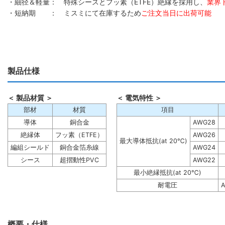
・細径＆軽量： 特殊シースとフッ素（ETFE）絶縁を採用し、
業界
・短納期 ： ミスミにて在庫するため
ご注文当日に出荷可能
製品仕様
＜ 製品材質 ＞
＜ 電気特性 ＞
部材
材質
項目
導体
銅合金
AWG28
絶縁体
フッ素（ETFE）
AWG26
最大導体抵抗(at 20℃)
編組シールド
銅合金箔糸線
AWG24
シース
超摺動性PVC
AWG22
最小絶縁抵抗(at 20℃)
耐電圧
A
概要・仕様