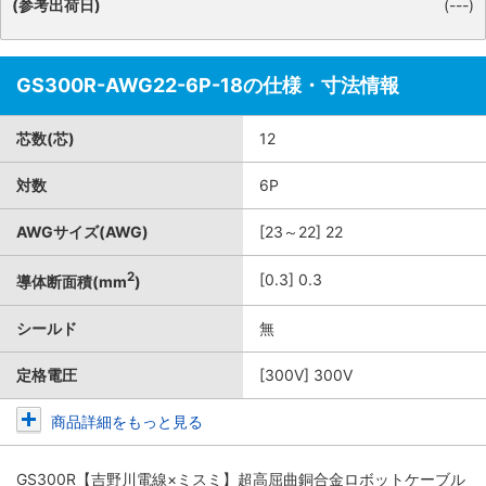
(参考出荷日)
(---)
GS300R-AWG22-6P-18の仕様・寸法情報
芯数(芯)
12
対数
6P
AWGサイズ(AWG)
[23～22] 22
2
[0.3] 0.3
導体断面積(mm
)
シールド
無
定格電圧
[300V] 300V
商品詳細をもっと見る
GS300R【吉野川電線×ミスミ】超高屈曲銅合金ロボットケーブル