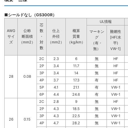
■シールドなし（GS300R）
UL情報
芯
AWG
公称
数
仕上
概算
マーキン
難燃性
サイ
断面積
・
外径
質量
グ
[HF(水
ズ
（mm2）
対
（mm2）
（kg/km）
（有・
平)
数
無）
VW-1]
2C
2.3
6
無
HF
2P
3.4
11.7
無
HF
3P
3.4
14
無
HF
28
0.08
4P
3.7
17.3
有
HF
5P
4.1
21.1
有
VW-1
6P
4.4
24.6
有
VW-1
2C
2.8
9
無
HF
2P
4.3
18.5
無
VW-1
3P
4.3
22.5
無
VW-1
26
0.15
4P
4.7
28.2
無
VW-1