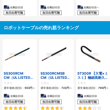
有・無
在庫品1日目
在庫品1日目
在庫品1日目～
当日出荷可能
当日出荷可能
当日出荷可能
ロボットケーブルの売れ筋ランキング
SS300RCM
SS300RCMSB
ST300R 【大電×ミ
CM（UL LISTED規
CM（UL LISTED規
スミ】極細高耐久ロ
格・NEPA対応） 小
格・NEPA対応） 小
ボットケーブル（シ
ミスミ
ミスミ
ミスミ
径
径 シールド付
ールド無・有）
通常価格(税別)：
553
円
～
通常価格(税別)：
722
円
～
通常価格(税別)：
793
円
～
在庫品1日目
在庫品1日目
在庫品1日目
当日出荷可能
当日出荷可能
当日出荷可能
4.7
4.5