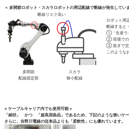
＜ 多関節ロボット・スカラロボットの周辺配線で断線が発生していま
断線リスク高い
ロボット周
断線すると
①「生産ラ
② 現場で
③ 急ぎで
このような
多関節
スカラ
配線固定部
狭小配線
< ケーブルキャリア内でも使用可能 >
「細径」 かつ 「超高屈曲品」であるため、下記のような狭いケ
さらに、吉野川電線の従来品よりも「柔軟性」にも優れています。