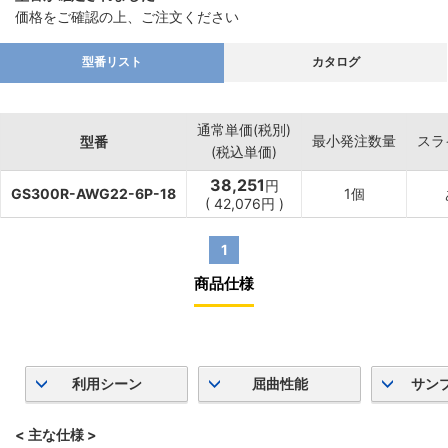
価格をご確認の上、ご注文ください
型番リスト
カタログ
通常単価(税別)
最小発注数量
スラ
型番
(税込単価)
38,251
円
GS300R-AWG22-6P-18
1個
(
42,076
円
)
1
商品仕様
利用シーン
屈曲性能
サン
< 主な仕様 >