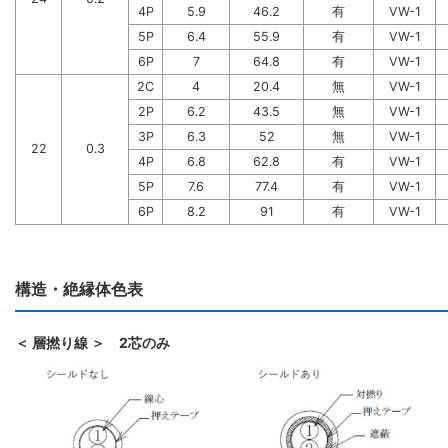
4P
5.9
46.2
有
VW-1
5P
6.4
55.9
有
VW-1
6P
7
64.8
有
VW-1
2C
4
20.4
無
VW-1
2P
6.2
43.5
無
VW-1
3P
6.3
52
無
VW-1
22
0.3
4P
6.8
62.8
有
VW-1
5P
7.6
77.4
有
VW-1
6P
8.2
91
有
VW-1
構造・絶縁体色表
＜ 層撚り線 ＞ 2芯のみ