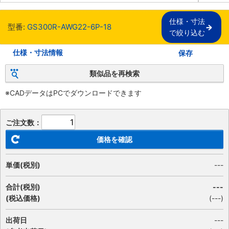
仕様・寸法

型番:
GS300R-AWG22-6P-18
で絞り込む
仕様・寸法情報
保存
類似品を再検索
※CADデータはPCでダウンロードできます
ご注文数：
価格を確認
単価(税別)
---
合計(税別)
---
(税込価格)
(
---
)
出荷日
---