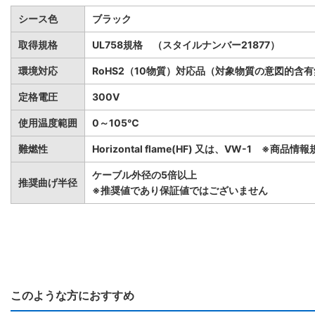
シース色
ブラック
取得規格
UL758規格 （スタイルナンバー21877）
環境対応
RoHS2（10物質）対応品（対象物質の意図的含
定格電圧
300V
使用温度範囲
0～105℃
難燃性
Horizontal flame(HF) 又は、VW-1 ※商
ケーブル外径の5倍以上
推奨曲げ半径
※推奨値であり保証値ではございません
このような方におすすめ