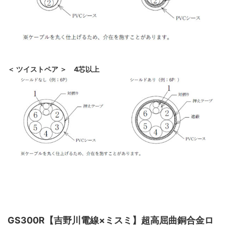
＜ ツイストペア ＞ 4芯以上
GS300R【吉野川電線×ミスミ】超高屈曲銅合金ロ