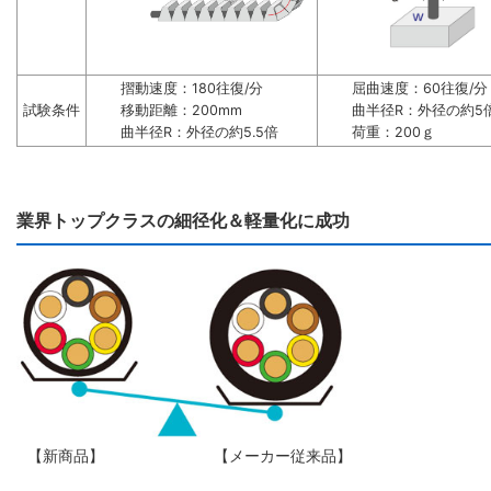
摺動速度：180往復/分
屈曲速度：60往復/分
試験条件
移動距離：200mm
曲半径R：外径の約5
曲半径R：外径の約5.5倍
荷重：200ｇ
業界トップクラスの細径化＆軽量化に成功
【新商品】
【メーカー従来品】