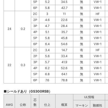
5P
5.2
34.5
無
VW-1
6P
5.8
42.7
無
VW-1
2C
3
11
無
HF
2P
4.6
22.6
無
VW-1
3P
4.7
28.4
無
VW-1
24
0.2
4P
5.1
35.7
無
VW-1
5P
5.8
45.8
無
VW-1
6P
6.4
54.6
無
VW-1
2C
3.4
14.7
有
HF
2P
5.6
33.4
無
VW-1
3P
5.7
41.9
無
VW-1
22
0.3
4P
6.2
52.6
無
VW-1
5P
6.8
64.1
無
VW-1
6P
7.6
78.8
無
VW-1
■シールドあり（GS300RSB）
UL情報
芯
AWG
公称
数
仕上
概算
マーキン
難燃性