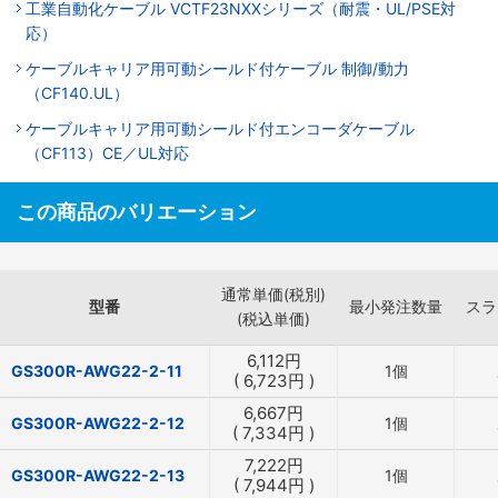
工業自動化ケーブル VCTF23NXXシリーズ（耐震・UL/PSE対
応）
ケーブルキャリア用可動シールド付ケーブル 制御/動力
（CF140.UL）
ケーブルキャリア用可動シールド付エンコーダケーブル
（CF113）CE／UL対応
この商品のバリエーション
通常単価(税別)
型番
最小発注数量
スラ
(税込単価)
6,112
円
GS300R-AWG22-2-11
1個
(
6,723
円
)
6,667
円
GS300R-AWG22-2-12
1個
(
7,334
円
)
7,222
円
GS300R-AWG22-2-13
1個
(
7,944
円
)