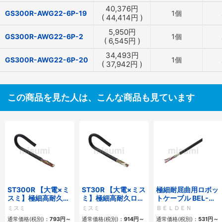
40,376
円
GS300R-AWG22-6P-19
1個
(
44,414
円
)
5,950
円
GS300R-AWG22-6P-2
1個
(
6,545
円
)
34,493
円
GS300R-AWG22-6P-20
1個
(
37,942
円
)
この商品を見た人は、こんな商品も見ています
ST300R 【大電×ミ
ST30R 【大電×ミス
極細耐屈曲用ロボッ
スミ】極細高耐久ロ
ミ】極細高耐久ロボ
トケーブル BEL-
ボットケーブル（シ
ットケーブル（シー
RBT 20276シリー
ミスミ
ミスミ
ＢＥＬＤＥＮ
ールド無・有）
ルド無・有）
ズ UL／CE シールド
通常価格(税別)：
793
円
～
通常価格(税別)：
914
円
～
通常価格(税別)：
531
円
～