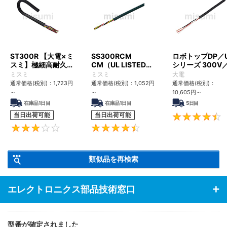
ST300R 【大電×ミ
SS300RCM
ロボトップDP／
スミ】極細高耐久ロ
CM（UL LISTED規
シリーズ 300V
ボットケーブル（シ
格・NEPA対応） 小
UL2517
ミスミ
ミスミ
大電
ールド無・有）
径
通常価格(税別)：
1,723
円
通常価格(税別)：
1,052
円
通常価格(税別)：
～
～
10,605
円
～
在庫品1日目
在庫品1日目
5日目
当日出荷可能
当日出荷可能
3
4.6
類似品を再検索
エレクトロニクス部品技術窓口
型番が確定されました