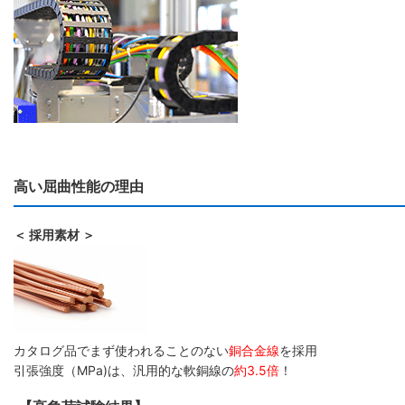
高い屈曲性能の理由
＜ 採用素材 ＞
カタログ品でまず使われることのない
銅合金線
を採用
引張強度（MPa)は、汎用的な軟銅線の
約3.5倍
！