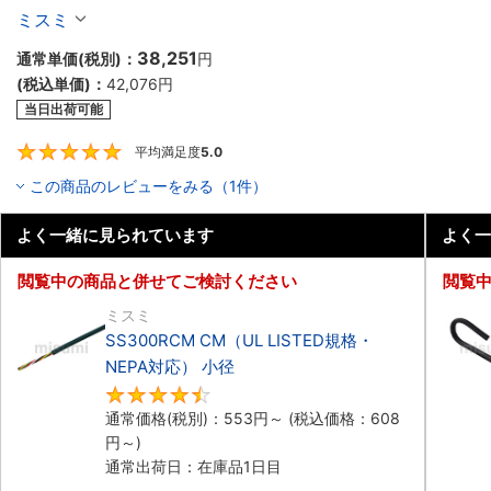
ボットケーブル（シールド無・有）
ミスミ
38,251
通常単価(税別)：
円
(税込単価)：
42,076
円
当日出荷可能
平均満足度
5.0
5
この商品のレビューをみる（1件）
よく一緒に見られています
よく一
閲覧中の商品と併せてご検討ください
閲覧
ミスミ
SS300RCM CM（UL LISTED規格・
NEPA対応） 小径
4.7
通常価格(税別)：
553
円
～
(税込価格：
608
円
～)
通常出荷日：在庫品1日目