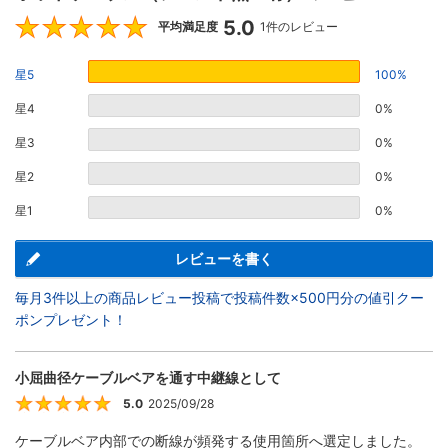
5.0
5
平均満足度
1件のレビュー
星5
100%
星4
0%
星3
0%
星2
0%
星1
0%
レビューを書く
毎月3件以上の商品レビュー投稿で投稿件数×500円分の値引クー
ポンプレゼント！
小屈曲径ケーブルベアを通す中継線として
5.0
2025/09/28
5
ケーブルベア内部での断線が頻発する使用箇所へ選定しました。