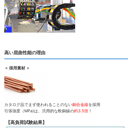
高い屈曲性能の理由
＜ 採用素材 ＞
カタログ品でまず使われることのない
銅合金線
を採用
引張強度（MPa)は、汎用的な軟銅線の
約3.5倍
！
【高負荷試験結果】