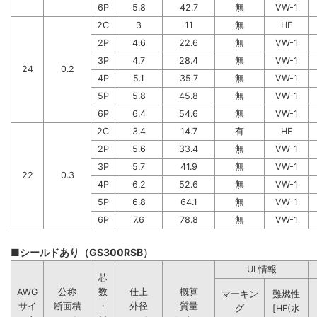
6P
5.8
42.7
無
VW-1
2C
3
11
無
HF
2P
4.6
22.6
無
VW-1
3P
4.7
28.4
無
VW-1
24
0.2
4P
5.1
35.7
無
VW-1
5P
5.8
45.8
無
VW-1
6P
6.4
54.6
無
VW-1
2C
3.4
14.7
有
HF
2P
5.6
33.4
無
VW-1
3P
5.7
41.9
無
VW-1
22
0.3
4P
6.2
52.6
無
VW-1
5P
6.8
64.1
無
VW-1
6P
7.6
78.8
無
VW-1
■シールドあり（GS300RSB）
UL情報
芯
AWG
公称
数
仕上
概算
マーキン
難燃性
サイ
断面積
・
外径
質量
グ
[HF(水