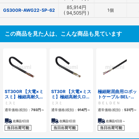
85,914
円
GS300R-AWG22-5P-62
1個
(
94,505
円
)
この商品を見た人は、こんな商品も見ています
ST300R 【大電×ミ
ST30R 【大電×ミス
極細耐屈曲用ロボッ
スミ】極細高耐久ロ
ミ】極細高耐久ロボ
トケーブル BEL-
ボットケーブル（シ
ットケーブル（シー
RBT 20276シリー
ミスミ
ミスミ
ＢＥＬＤＥＮ
ールド無・有）
ルド無・有）
ズ UL／CE シールド
通常価格(税別)：
793
円
～
通常価格(税別)：
914
円
～
通常価格(税別)：
531
円
～
有・無
在庫品1日目
在庫品1日目
在庫品1日目～
当日出荷可能
当日出荷可能
当日出荷可能