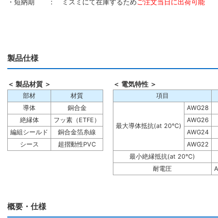
・短納期 ： ミスミにて在庫するため
ご注文当日に出荷可能
製品仕様
＜ 製品材質 ＞
＜ 電気特性 ＞
部材
材質
項目
導体
銅合金
AWG28
絶縁体
フッ素（ETFE）
AWG26
最大導体抵抗(at 20℃)
編組シールド
銅合金箔糸線
AWG24
シース
超摺動性PVC
AWG22
最小絶縁抵抗(at 20℃)
耐電圧
A
概要・仕様