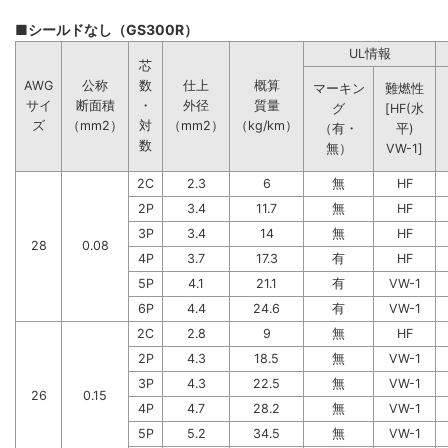
■シールドなし（GS300R）
UL情報
芯
AWG
公称
数
仕上
概算
マーキン
難燃性
サイ
断面積
・
外径
質量
グ
[HF(水
ズ
（mm2）
対
（mm2）
（kg/km）
（有・
平)
数
無）
VW-1]
2C
2.3
6
無
HF
2P
3.4
11.7
無
HF
3P
3.4
14
無
HF
28
0.08
4P
3.7
17.3
有
HF
5P
4.1
21.1
有
VW-1
6P
4.4
24.6
有
VW-1
2C
2.8
9
無
HF
2P
4.3
18.5
無
VW-1
3P
4.3
22.5
無
VW-1
26
0.15
4P
4.7
28.2
無
VW-1
5P
5.2
34.5
無
VW-1