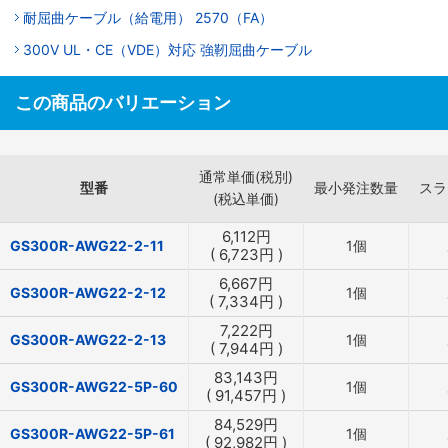
耐屈曲ケーブル（給電用） 2570（FA）
300V UL・CE（VDE）対応 強靭屈曲ケーブル
この商品のバリエーション
通常単価(税別)
型番
最小発注数量
スラ
(税込単価)
6,112
円
GS300R-AWG22-2-11
1個
(
6,723
円
)
6,667
円
GS300R-AWG22-2-12
1個
(
7,334
円
)
7,222
円
GS300R-AWG22-2-13
1個
(
7,944
円
)
83,143
円
GS300R-AWG22-5P-60
1個
(
91,457
円
)
84,529
円
GS300R-AWG22-5P-61
1個
(
92,982
円
)