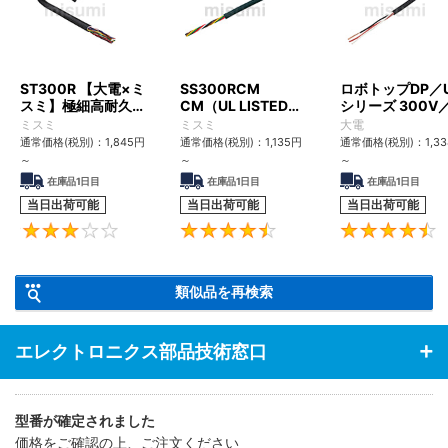
ST300R 【大電×ミ
SS300RCM
ロボトップDP／
スミ】極細高耐久ロ
CM（UL LISTED規
シリーズ 300V
ボットケーブル（シ
格・NEPA対応） 小
UL2517
ミスミ
ミスミ
大電
ールド無・有）
径
通常価格(税別)：
1,845
円
通常価格(税別)：
1,135
円
通常価格(税別)：
1,3
～
～
～
在庫品1日目
在庫品1日目
在庫品1日目
当日出荷可能
当日出荷可能
当日出荷可能
3
4.6
類似品を再検索
エレクトロニクス部品技術窓口
型番が確定されました
価格をご確認の上、ご注文ください