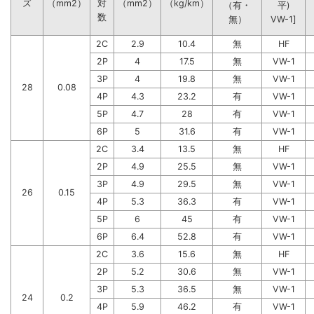
ズ
（mm2）
対
（mm2）
（kg/km）
（有・
平)
数
無）
VW-1]
2C
2.9
10.4
無
HF
2P
4
17.5
無
VW-1
3P
4
19.8
無
VW-1
28
0.08
4P
4.3
23.2
有
VW-1
5P
4.7
28
有
VW-1
6P
5
31.6
有
VW-1
2C
3.4
13.5
無
HF
2P
4.9
25.5
無
VW-1
3P
4.9
29.5
無
VW-1
26
0.15
4P
5.3
36.3
有
VW-1
5P
6
45
有
VW-1
6P
6.4
52.8
有
VW-1
2C
3.6
15.6
無
HF
2P
5.2
30.6
無
VW-1
3P
5.3
36.5
無
VW-1
24
0.2
4P
5.9
46.2
有
VW-1