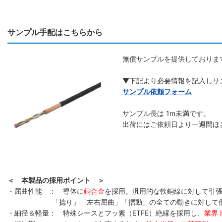
サンプル手配はこちらから
無償サンプルを提供しておりま
▼下記より必要情報を記入しサ
サンプル依頼フォーム
サンプル長は 1m未満です。
出荷にはご依頼日より一週間ほ
＜ 本製品の採用ポイント ＞
・屈曲性能 ： 導体に
銅合金
を採用。汎用的な軟銅線に対して引張
「捻り」「左右屈曲」「摺動」の全ての動きに対して
・細径＆軽量： 特殊シースとフッ素（ETFE）絶縁を採用し、
業界