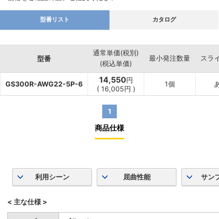
型番リスト
カタログ
通常単価(税別)
最小発注数量
スラ
型番
(税込単価)
14,550
円
GS300R-AWG22-5P-6
1個
(
16,005
円
)
1
商品仕様
利用シーン
屈曲性能
サン
< 主な仕様 >