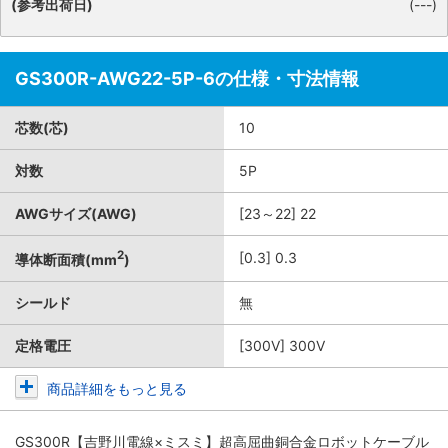
(参考出荷日)
(---)
GS300R-AWG22-5P-6の仕様・寸法情報
芯数(芯)
10
対数
5P
AWGサイズ(AWG)
[23～22] 22
2
[0.3] 0.3
導体断面積(mm
)
シールド
無
定格電圧
[300V] 300V
商品詳細をもっと見る
GS300R【吉野川電線×ミスミ】超高屈曲銅合金ロボットケーブル