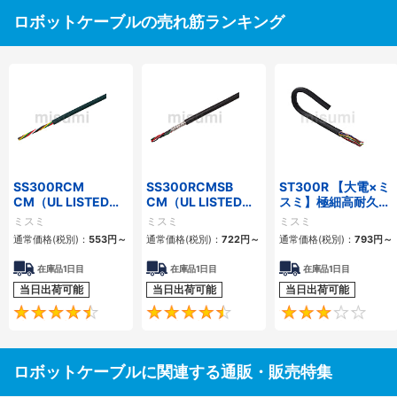
ロボットケーブルの売れ筋ランキング
SS300RCM
SS300RCMSB
ST300R 【大電×ミ
CM（UL LISTED規
CM（UL LISTED規
スミ】極細高耐久ロ
格・NEPA対応） 小
格・NEPA対応） 小
ボットケーブル（シ
ミスミ
ミスミ
ミスミ
径
径 シールド付
ールド無・有）
通常価格(税別)：
553
円
～
通常価格(税別)：
722
円
～
通常価格(税別)：
793
円
～
在庫品1日目
在庫品1日目
在庫品1日目
当日出荷可能
当日出荷可能
当日出荷可能
4.7
4.5
ロボットケーブルに関連する通販・販売特集