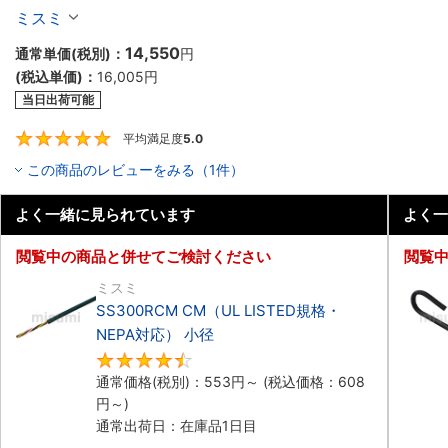
ボットケーブル（シールド無・有）
ミスミ
14,550
通常単価(税別)：
円
(税込単価)：
16,005
円
当日出荷可能
平均満足度
5.0
5
この商品のレビューをみる（1件）
よく一緒に見られています
よく一
閲覧中の商品と併せてご検討ください
閲覧
ミスミ
SS300RCM CM（UL LISTED規格・
NEPA対応） 小径
4.7
通常価格(税別)：
553
円
～
(税込価格：
608
円
～)
通常出荷日：在庫品1日目