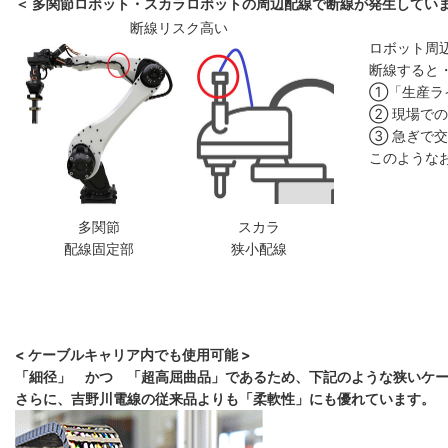
＜ 多関節ロボット・スカラロボットの周辺配線で断線が発生していま
断線リスク高い
ロボット周
断線すると
①「生産ラ
② 現場で
③ 急ぎで
このような
多関節
スカラ
配線固定部
狭小配線
< ケーブルキャリア内でも使用可能 >
「細径」 かつ 「超高屈曲品」であるため、下記のような狭いケ
さらに、吉野川電線の従来品よりも「柔軟性」にも優れています。