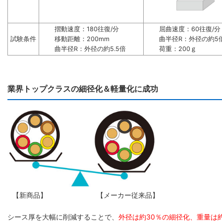
摺動速度：180往復/分
屈曲速度：60往復/分
試験条件
移動距離：200mm
曲半径R：外径の約5
曲半径R：外径の約5.5倍
荷重：200ｇ
業界トップクラスの細径化＆軽量化に成功
【新商品】
【メーカー従来品】
シース厚を大幅に削減することで、
外径は約30％の細径化、重量は