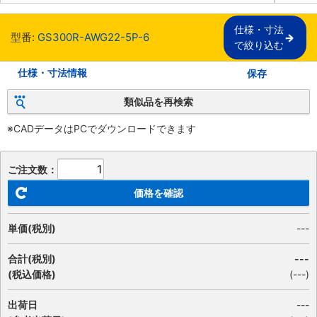
仕様・寸法

型番:
GS300R-AWG22-5P-6
で絞り込む
仕様・寸法情報
保存
類似品を再検索
※CADデータはPCでダウンロードできます
ご注文数：
価格を確認
単価(税別)
---
合計(税別)
---
(税込価格)
(
---
)
出荷日
---