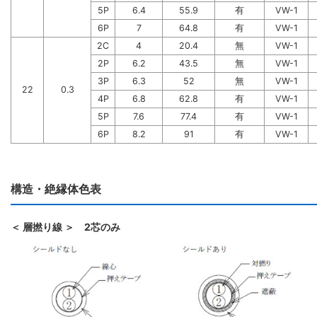
5P
6.4
55.9
有
VW-1
6P
7
64.8
有
VW-1
2C
4
20.4
無
VW-1
2P
6.2
43.5
無
VW-1
3P
6.3
52
無
VW-1
22
0.3
4P
6.8
62.8
有
VW-1
5P
7.6
77.4
有
VW-1
6P
8.2
91
有
VW-1
構造・絶縁体色表
＜ 層撚り線 ＞ 2芯のみ