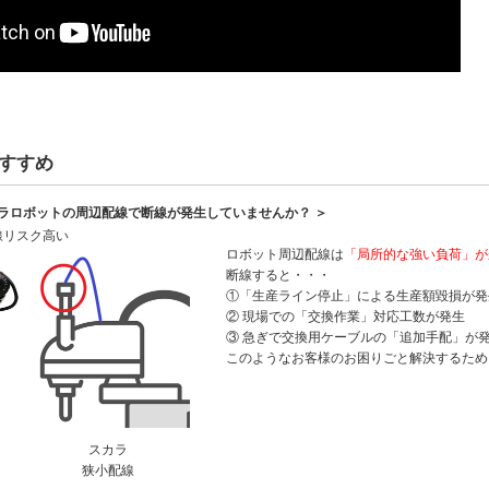
すすめ
カラロボットの周辺配線で断線が発生していませんか？ ＞
線リスク高い
ロボット周辺配線は
「局所的な強い負荷」が
断線すると・・・
①「生産ライン停止」による生産額毀損が発
② 現場での「交換作業」対応工数が発生
③ 急ぎで交換用ケーブルの「追加手配」が
このようなお客様のお困りごと解決するため
スカラ
狭小配線