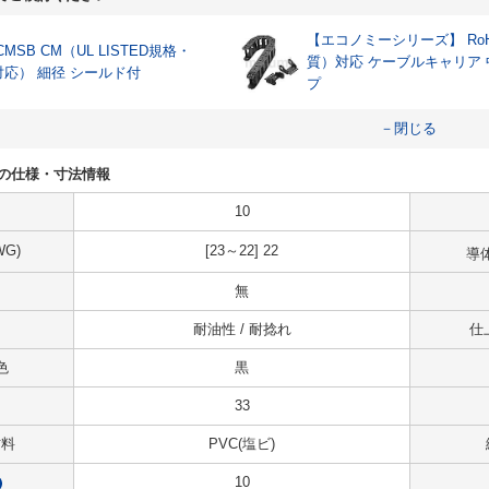
【エコノミーシリーズ】 RoH
CMSB CM（UL LISTED規格・
質）対応 ケーブルキャリア
対応） 細径 シールド付
プ
－閉じる
-33の仕様・寸法情報
10
G)
[23～22] 22
導
無
耐油性 / 耐捻れ
仕
色
黒
33
材料
PVC(塩ビ)
10
?