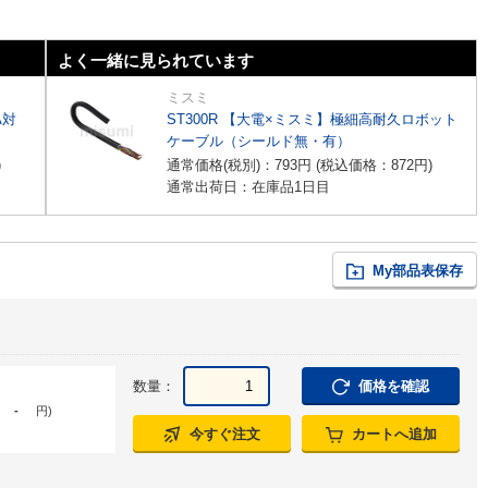
よく一緒に見られています
ミスミ
A対
ST300R 【大電×ミスミ】極細高耐久ロボット
ケーブル（シールド無・有）
)
通常価格(税別)：
793
円
(税込価格：
872
円
)
通常出荷日：在庫品1日目
My部品表保存
数量：
価格を確認
-
円
)
今すぐ注文
カートへ追加