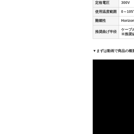
定格電圧
300V
使用温度範囲
0～105
難燃性
Horiz
ケーブ
推奨曲げ半径
※推奨
▼まずは動画で商品の概