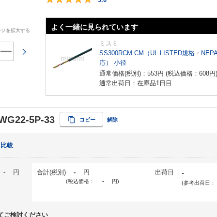
よく一緒に見られています
ージを拡大する
ミスミ
次のページ
SS300RCM CM（UL LISTED規格・NEP
応） 小径
通常価格(税別)：
553
円
(税込価格：
608
円
通常出荷日：在庫品1日目
WG22-5P-33
コピー
解除
比較
-
円
合計(税別)
-
円
出荷日
-
(税込価格：
-
円
)
(参考出荷日：
てご検討ください