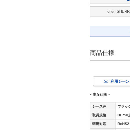
6.8
chemSHERP
候補を見る
解除
全長(m)
商品仕様
33
解除
出荷日
利用シーン
すべて
< 主な仕様 >
当日出荷可能
シース色
ブラッ
取得規格
UL75
環境対応
RoH