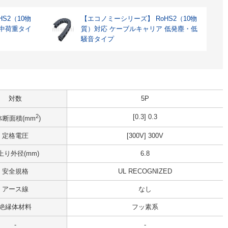
S2（10物
【エコノミーシリーズ】 RoHS2（10物
 中荷重タイ
質）対応 ケーブルキャリア 低発塵・低
騒音タイプ
対数
5P
2
[0.3] 0.3
体断面積(mm
)
定格電圧
[300V] 300V
上り外径(mm)
6.8
安全規格
UL RECOGNIZED
アース線
なし
絶縁体材料
フッ素系
-
-