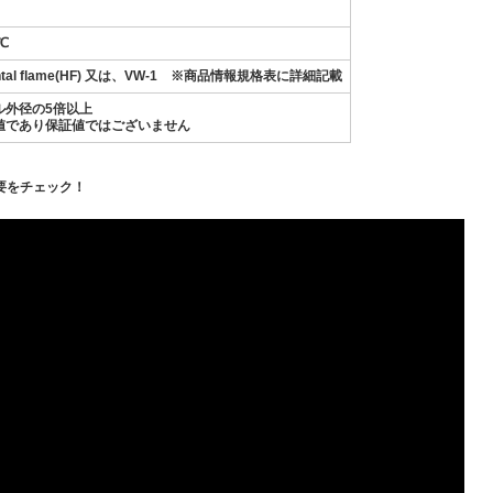
℃
ontal flame(HF) 又は、VW-1 ※商品情報規格表に詳細記載
ル外径の5倍以上
値であり保証値ではございません
要をチェック！