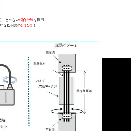
ることのない
銅合金線
を採用
用的な軟銅線の
約3.5倍
！
】