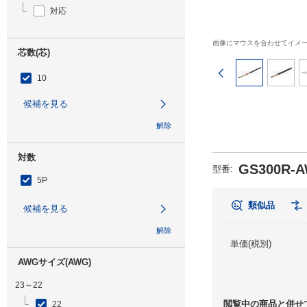
対応
画像にマウスを合わせてイメ
芯数(芯)
前のページ
10
候補を見る
解除
対数
GS300R-A
型番
:
5P
類似品
候補を見る
解除
単価(税別)
AWGサイズ(AWG)
23～22
閲覧中の商品と併せ
22