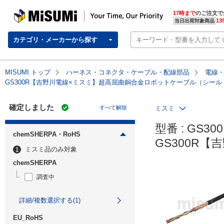
MISUMI | Your Time, Our Priority
17時まで
のご注文で
13
当日出荷対象商品
カテゴリ・メーカーから探す
MISUMI トップ
ハーネス・コネクタ・ケーブル・配線部品
電線
GS300R【吉野川電線×ミスミ】超高屈曲銅合金ロボットケーブル（シー
確定しました
すべて解除
ミスミ
型番 : GS300
chemSHERPA・RoHS
GS300R
ミスミ品のみ対象
chemSHERPA
調査中
詳細/複数選択する(1)
EU_RoHS