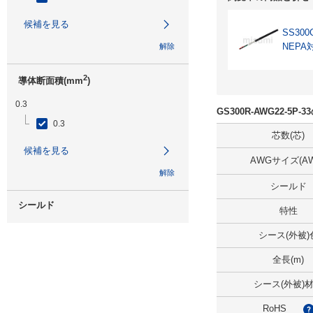
候補を見る
SS300
NEPA
解除
2
導体断面積(mm
)
0.3
GS300R-AWG22-5P
0.3
芯数(芯)
候補を見る
AWGサイズ(AW
解除
シールド
シールド
特性
無
シース(外被)
候補を見る
全長(m)
解除
シース(外被)
RoHS
仕上り外径(mm)