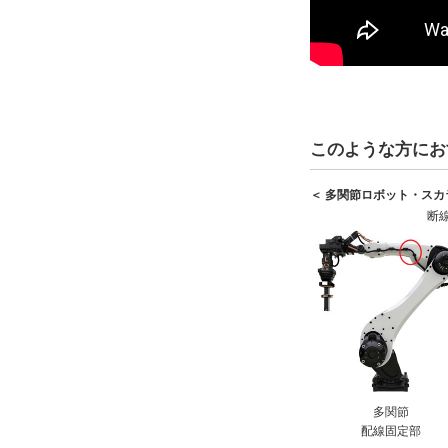
このような方にお
＜ 多関節ロボット・ス
断
多関節
配線固定部