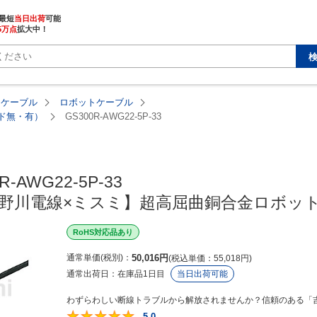
最短
当日出荷
5万点
拡大中！
・ケーブル
ロボットケーブル
ルド無・有）
GS300R-AWG22-5P-33
R-AWG22-5P-33

【吉野川電線×ミスミ】超高屈曲銅合金ロボ
RoHS対応品あり
通常単価(税別)
50,016
円
税込単価
55,018
円
通常出荷日：
在庫品1日目
当日出荷可能
わずらわしい断線トラブルから解放されませんか？信頼のある「吉
5.0
5