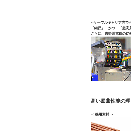
< ケーブルキャリア内でも
「細径」 かつ 「超高
さらに、吉野川電線の従
高い屈曲性能の理
＜ 採用素材 ＞