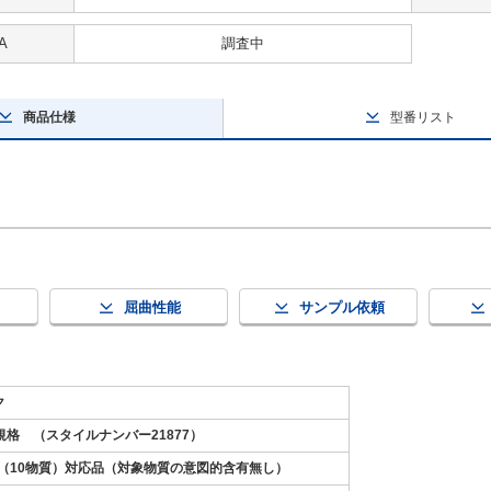
A
調査中
商品仕様
型番リスト
屈曲性能
サンプル依頼
ク
8規格 （スタイルナンバー21877）
S2（10物質）対応品（対象物質の意図的含有無し）