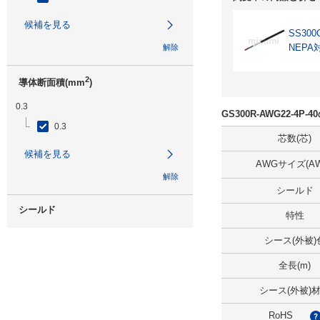
候補を見る
SS300
NEPA
解除
2
導体断面積(mm
)
0.3
GS300R-AWG22-4P
0.3
芯数(芯)
候補を見る
AWGサイズ(AW
解除
シールド
シールド
特性
無
シース(外被)
候補を見る
全長(m)
解除
シース(外被)
RoHS
仕上り外径(mm)