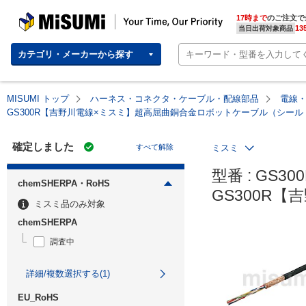
MISUMI | Your Time, Our Priority
17時まで
のご注文で
13
当日出荷対象商品
カテゴリ・メーカーから探す
MISUMI トップ
ハーネス・コネクタ・ケーブル・配線部品
電線
GS300R【吉野川電線×ミスミ】超高屈曲銅合金ロボットケーブル（シー
確定しました
すべて解除
ミスミ
型番 : GS300
chemSHERPA・RoHS
GS300R
ミスミ品のみ対象
chemSHERPA
調査中
詳細/複数選択する(1)
EU_RoHS