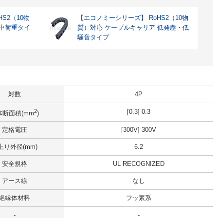
S2（10物
【エコノミーシリーズ】 RoHS2（10物
 中荷重タイ
質）対応 ケーブルキャリア 低発塵・低
騒音タイプ
対数
4P
2
[0.3] 0.3
体断面積(mm
)
定格電圧
[300V] 300V
上り外径(mm)
6.2
安全規格
UL RECOGNIZED
アース線
なし
絶縁体材料
フッ素系
-
-