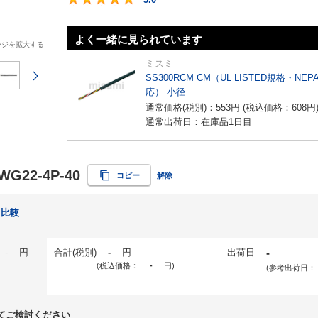
よく一緒に見られています
ージを拡大する
ミスミ
次のページ
SS300RCM CM（UL LISTED規格・NEP
応） 小径
通常価格(税別)：
553
円
(税込価格：
608
円
通常出荷日：在庫品1日目
WG22-4P-40
コピー
解除
比較
-
円
合計(税別)
-
円
出荷日
-
(税込価格：
-
円
)
(参考出荷日：
てご検討ください