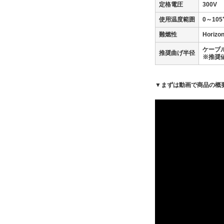
定格電圧
300V
使用温度範囲
0～105
難燃性
Horiz
ケーブ
推奨曲げ半径
※推奨
▼まずは動画で商品の概