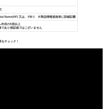
℃
ontal flame(HF) 又は、VW-1 ※商品情報規格表に詳細記載
ル外径の5倍以上
値であり保証値ではございません
要をチェック！