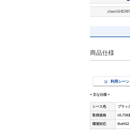
6.2
chemSHERP
候補を見る
解除
全長(m)
商品仕様
40
解除
出荷日
利用シーン
すべて
< 主な仕様 >
当日出荷可能
シース色
ブラッ
取得規格
UL75
環境対応
RoH