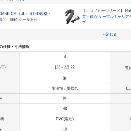
【エコノミーシリーズ】 RoH
CMSB CM（UL LISTED規格・
質）対応 ケーブルキャリア
対応） 細径 シールド付
プ
－閉じる
-40の仕様・寸法情報
8
G)
[23～22] 22
導
無
耐油性 / 耐捻れ
仕
色
黒
40
材料
PVC(塩ビ)
10
?