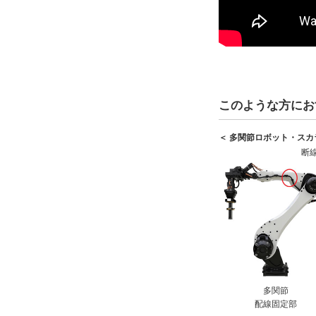
このような方にお
＜ 多関節ロボット・ス
断
多関節
配線固定部