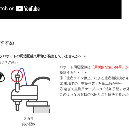
すすめ
カラロボットの周辺配線で断線が発生していませんか？ ＞
線リスク高い
ロボット周辺配線は
「局所的な強い負荷」が
断線すると・・・
①「生産ライン停止」による生産額毀損が発
② 現場での「交換作業」対応工数が発生
③ 急ぎで交換用ケーブルの「追加手配」が
このようなお客様のお困りごと解決するため
スカラ
狭小配線