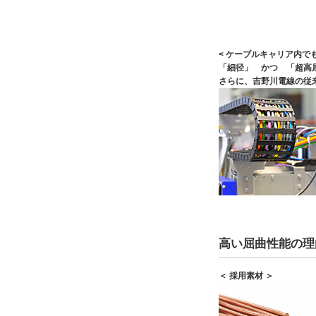
< ケーブルキャリア内でも
「細径」 かつ 「超高
さらに、吉野川電線の従
高い屈曲性能の理
＜ 採用素材 ＞