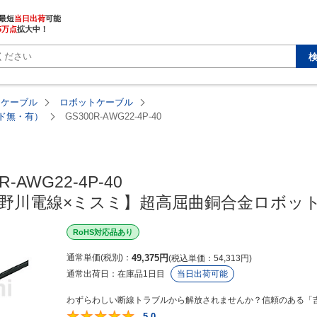
最短
当日出荷
5万点
拡大中！
・ケーブル
ロボットケーブル
ルド無・有）
GS300R-AWG22-4P-40
R-AWG22-4P-40

【吉野川電線×ミスミ】超高屈曲銅合金ロボ
RoHS対応品あり
通常単価(税別)
49,375
円
税込単価
54,313
円
通常出荷日：
在庫品1日目
当日出荷可能
わずらわしい断線トラブルから解放されませんか？信頼のある「吉
5.0
5