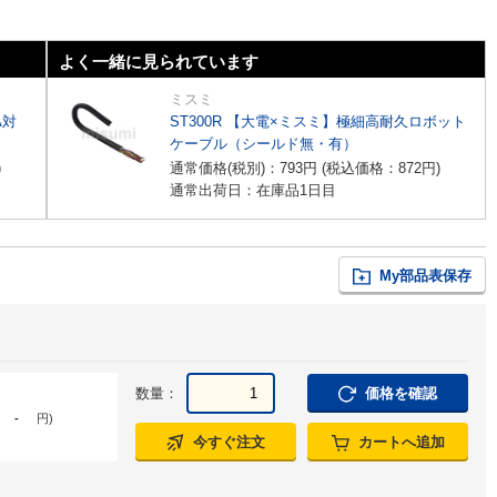
よく一緒に見られています
ミスミ
A対
ST300R 【大電×ミスミ】極細高耐久ロボット
ケーブル（シールド無・有）
)
通常価格(税別)：
793
円
(税込価格：
872
円
)
通常出荷日：在庫品1日目
My部品表保存
数量：
価格を確認
-
円
)
今すぐ注文
カートへ追加