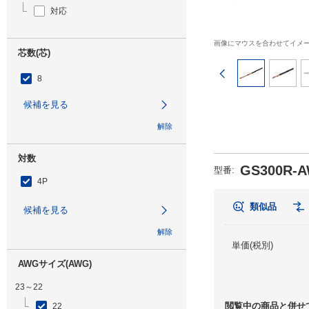
対応
画像にマウスを合わせてイメ
芯数(芯)
前のページ
8
候補を見る
解除
対数
GS300R-A
型番
:
4P
類似品
候補を見る
解除
単価(税別)
AWGサイズ(AWG)
23～22
閲覧中の商品と併せ
22