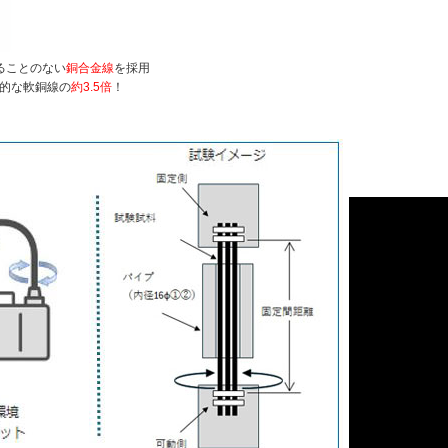
ることのない
銅合金線
を採用
用的な軟銅線の
約3.5倍
！
】