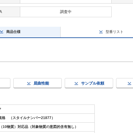
A
調査中
商品仕様
型番リスト
屈曲性能
サンプル依頼
ク
8規格 （スタイルナンバー21877）
S2（10物質）対応品（対象物質の意図的含有無し）