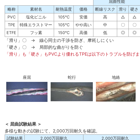
屈曲性能
略称
素材名
耐熱温度
価格
断線リスク
滑り
硬さ
PVC
塩化ビニル
105℃
安価
高
△
△
TPE
特殊エラストマー
105℃
やや高い
中
〇
〇
ETFE
フッ素
150℃
高価
低
◎
◎
「滑り」〇 → 線心同士の干渉を防ぎ、摩耗しにくい
「硬さ」〇 → 局部的な曲がりを防ぐ
「滑り」も「硬さ」もPVCより優れるTPEは以下のトラブルを防げ
座屈
蛇行
地絡
＜ 屈曲試験結果 ＞
多様な動きの試験にて、2,000万回耐久を確認。
試験結果
2,000万回耐久
2,000万回耐久