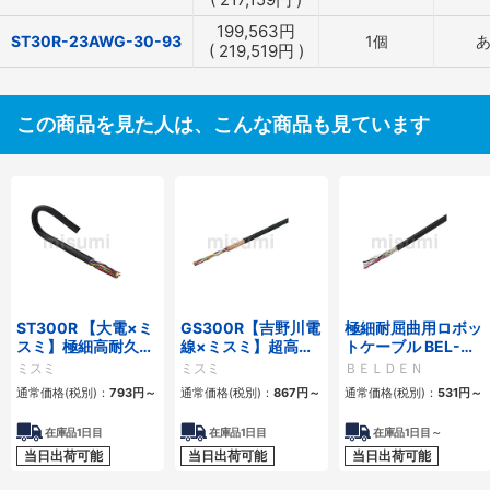
199,563
円
ST30R-23AWG-30-93
1個
(
219,519
円
)
この商品を見た人は、こんな商品も見ています
ST300R 【大電×ミ
GS300R【吉野川電
極細耐屈曲用ロボッ
スミ】極細高耐久ロ
線×ミスミ】超高屈
トケーブル BEL-
ボットケーブル（シ
曲銅合金ロボットケ
RBT 20276シリー
ミスミ
ミスミ
ＢＥＬＤＥＮ
ールド無・有）
ーブル（シールド
ズ UL／CE シールド
通常価格(税別)：
793
円
～
通常価格(税別)：
867
円
～
通常価格(税別)：
531
円
～
無・有）
有・無
在庫品1日目
在庫品1日目
在庫品1日目～
当日出荷可能
当日出荷可能
当日出荷可能