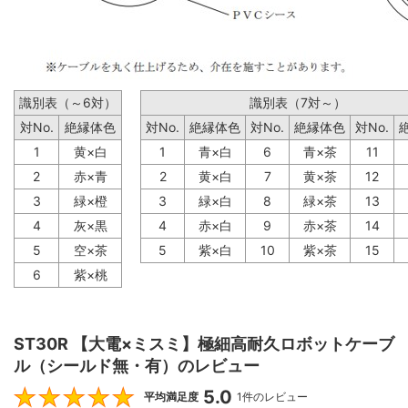
識別表（～6対）
識別表（7対～）
対No.
絶縁体色
対No.
絶縁体色
対No.
絶縁体色
対No.
1
黄×白
1
青×白
6
青×茶
11
2
赤×青
2
黄×白
7
黄×茶
12
3
緑×橙
3
緑×白
8
緑×茶
13
4
灰×黒
4
赤×白
9
赤×茶
14
5
空×茶
5
紫×白
10
紫×茶
15
6
紫×桃
ST30R 【大電×ミスミ】極細高耐久ロボットケーブ
ル（シールド無・有）のレビュー
5.0
5
平均満足度
1件のレビュー