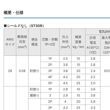
概要・仕様
■シールドなし（ST30R）
電気的
断面積
仕上
概算
許容
最大
AWG
撚合
芯数・対数
目安
外径
質量
電流
抵
サイズ
構造
1P=2芯
2
2
kg／km
(mm
)
(mm
)
A(30℃)
Ω/k
(1芯)
(20
1P
2.5
10
2.8
2P
3.6
15
2.8
28
0.08
対撚り
3P
3.8
20
2.4
203
4P
4.2
20
2.2
5P
4.5
25
2.0
対撚り
1P
2.8
10
3.9
層撚り
3
2.9
15
3.8
2P
4
20
3,9
3P
4.3
25
3.3