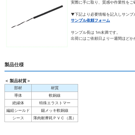
実際に手に取り、質感や作業性をご
▼下記より必要情報を記入しサンプ
サンプル依頼フォーム
サンプル長は 1m未満です。
出荷にはご依頼日より一週間ほどか
製品仕様
＜ 製品材質＞
部材
材質
導体
軟銅線
絶縁体
特殊エラストマー
編組シールド
錫メッキ軟銅線
シース
薄肉耐摩耗ＰＶＣ（黒）