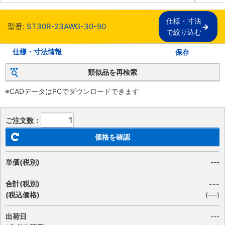
仕様・寸法

型番:
ST30R-23AWG-30-90
で絞り込む
仕様・寸法情報
保存
類似品を再検索
※CADデータはPCでダウンロードできます
ご注文数：
価格を確認
単価(税別)
---
合計(税別)
---
(税込価格)
(
---
)
出荷日
---