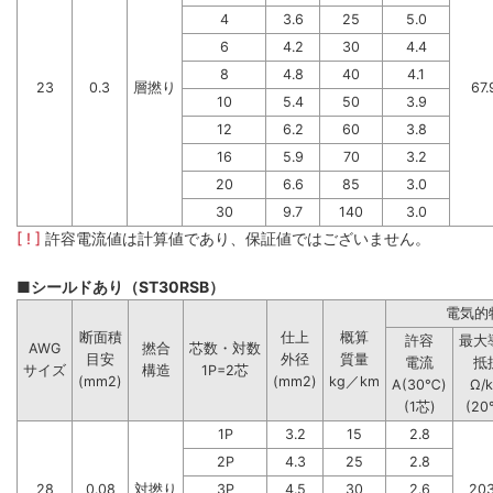
4
3.6
25
5.0
6
4.2
30
4.4
8
4.8
40
4.1
23
0.3
層撚り
67.
10
5.4
50
3.9
12
6.2
60
3.8
16
5.9
70
3.2
20
6.6
85
3.0
30
9.7
140
3.0
[ ! ]
許容電流値は計算値であり、保証値ではございません。
■シールドあり（ST30RSB）
電気的
断面積
仕上
概算
許容
最大
AWG
撚合
芯数・対数
目安
外径
質量
電流
抵
サイズ
構造
1P=2芯
(mm2)
(mm2)
kg／km
A(30℃)
Ω/
(1芯)
(20
1P
3.2
15
2.8
2P
4.3
25
2.8
28
0.08
対撚り
3P
4.5
30
2.6
203