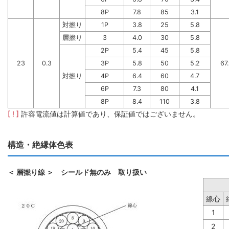
8P
7.8
85
3.1
対撚り
1P
3.8
25
5.8
層撚り
3
4.0
30
5.8
2P
5.4
45
5.8
23
0.3
3P
5.8
50
5.2
67
対撚り
4P
6.4
60
4.7
6P
7.3
80
4.1
8P
8.4
110
3.8
[ ! ]
許容電流値は計算値であり、保証値ではございません。
構造・絶縁体色表
＜ 層撚り線 ＞ シールド無のみ 取り扱い
線心
1
2