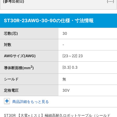
(参考出荷日)
(---)
ST30R-23AWG-30-90の仕様・寸法情報
芯数(芯)
30
対数
-
AWGサイズ(AWG)
[23～22] 23
2
[0.3] 0.3
導体断面積(mm
)
シールド
無
定格電圧
30V
商品詳細をもっと見る
ST30R 【大電×ミスミ】極細高耐久ロボットケーブル（シールド