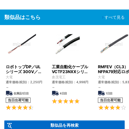
類似品はこちら
すべて見る
ロボトップDP／UL
工業自動化ケーブル
RMFEV（CL3）
シリーズ 300V／
VCTF23NXXシリー
NFPA79対応ロ
UL2517
ズ（耐震・UL/PSE
トケーブル
大電
倉茂電工
大電
対応）
通常価格(税別)：
2,250
円
通常価格(税別)：
4,998
円
通常価格(税別)：
5,8
～
～
～
在庫品1日目
4日目
1日目
当日出荷可能
当日出荷可能
4.8
4.4
類似品を再検索