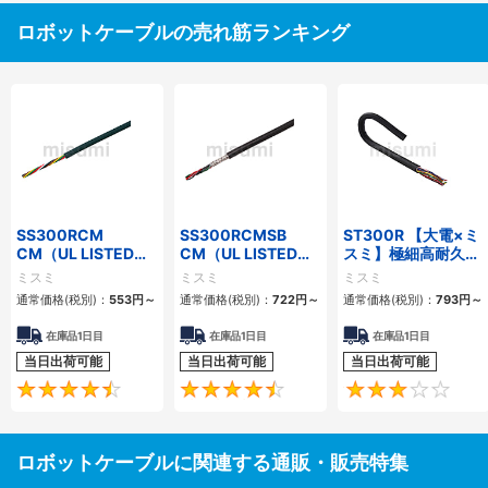
ロボットケーブルの売れ筋ランキング
SS300RCM
SS300RCMSB
ST300R 【大電×ミ
CM（UL LISTED規
CM（UL LISTED規
スミ】極細高耐久ロ
格・NEPA対応） 小
格・NEPA対応） 小
ボットケーブル（シ
ミスミ
ミスミ
ミスミ
径
径 シールド付
ールド無・有）
通常価格(税別)：
553
円
～
通常価格(税別)：
722
円
～
通常価格(税別)：
793
円
～
在庫品1日目
在庫品1日目
在庫品1日目
当日出荷可能
当日出荷可能
当日出荷可能
4.7
4.5
ロボットケーブルに関連する通販・販売特集