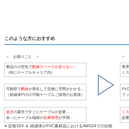
このような方におすすめ
＜ お困りごと ＞
＜ 
製品の小型化で
配線スペースが足りない…
業
（特にケーブルキャリア内）
ミス
可動部で
断線
が発生して交換に手間がかかる…
PV
（絶縁体PVCの可動ケーブルご採用のお客様）
フ
急ぎ
の案件ですぐにケーブルが必要…
ミ
余ったケーブル端材の
在庫管理
が手間…
必
※ 定格30V ＆ 絶縁体がPVC素材品におけるAWG24での比較