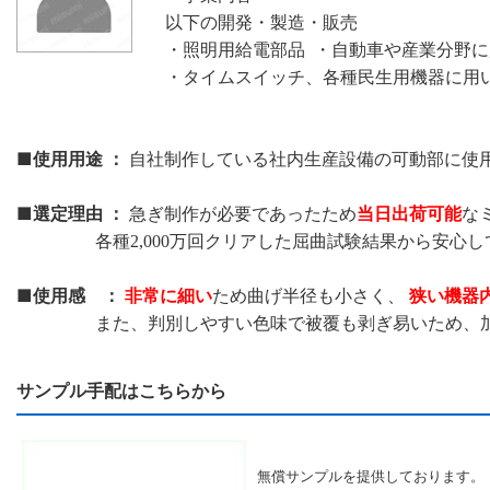
以下の開発・製造・販売
・照明用給電部品 ・自動車や産業分野
・タイムスイッチ、各種民生用機器に用
■使用用途 ：
自社制作している社内生産設備の可動部に使
■選定理由 ：
当日出荷可能
急ぎ制作が必要であったため
な
各種2,000万回クリアした屈曲試験結果から安心し
■使用感 ：
非常に細い
狭い機器
ため曲げ半径も小さく、
また、判別しやすい色味で被覆も剥ぎ易いため、加工
サンプル手配はこちらから
無償サンプルを提供しております。