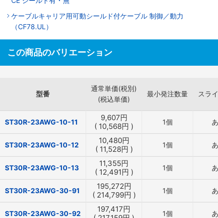
CE シールド有・無
ケーブルキャリア用可動シールド付ケーブル 制御／動力
（CF78.UL）
この商品のバリエーション
通常単価(税別)
型番
最小発注数量
スラ
(税込単価)
9,607
円
ST30R-23AWG-10-11
1個
(
10,568
円
)
10,480
円
ST30R-23AWG-10-12
1個
(
11,528
円
)
11,355
円
ST30R-23AWG-10-13
1個
(
12,491
円
)
195,272
円
ST30R-23AWG-30-91
1個
(
214,799
円
)
197,417
円
ST30R-23AWG-30-92
1個
(
217,159
円
)