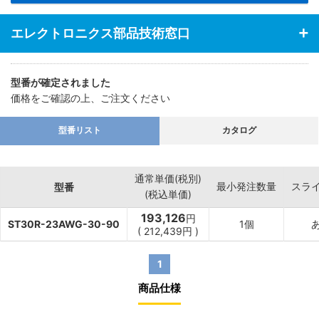
エレクトロニクス部品技術窓口
型番が確定されました
価格をご確認の上、ご注文ください
型番リスト
カタログ
通常単価(税別)
最小発注数量
スラ
型番
(税込単価)
193,126
円
ST30R-23AWG-30-90
1個
(
212,439
円
)
1
商品仕様