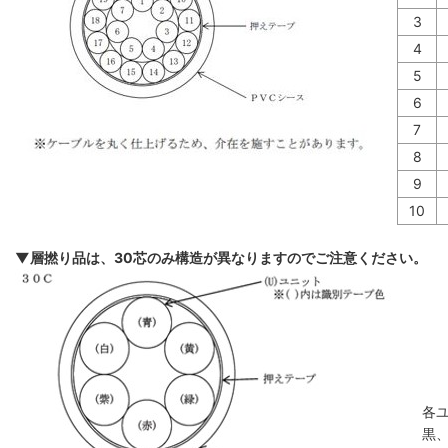
3
4
5
6
7
8
9
10
▼層撚り品は、30芯のみ構造が異なりますのでご注意ください。
各
黒