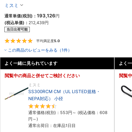
ル（シールド無・有）
ミスミ
193,126
通常単価(税別)：
円
(税込単価)：
212,439
円
当日出荷可能
平均満足度
5.0
5
この商品のレビューをみる（1件）
よく一緒に見られています
よく一
閲覧中の商品と併せてご検討ください
閲覧
ミスミ
SS300RCM CM（UL LISTED規格・
NEPA対応） 小径
4.7
通常価格(税別)：
553
円
～
(税込価格：
608
円
～)
通常出荷日：在庫品1日目