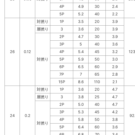
4P
4.9
30
2.4
5P
5.2
40
2.2
対撚り
1P
3.5
20
3.9
層撚り
3
3.6
20
3.9
2P
4.7
30
3.9
3P
5
40
3.6
26
0.12
4P
5.4
45
3.2
123
対撚り
5P
5.9
50
3.0
6P
6.5
60
2.9
7P
7
65
2.8
15P
8.6
110
2.1
対撚り
1P
3.6
20
4.7
層撚り
3
3.8
25
4.7
2P
5.0
40
4.7
3P
5.3
45
4.2
24
0.2
92
4P
5.8
50
3.8
対撚り
5P
6.4
60
3.6
6P
6.8
70
3.4