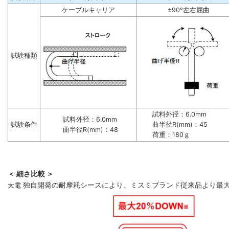
ケーブルキャリア
±90°左右屈曲
試験種類
試料外径：6.0mm
試料外径：6.0mm
試験条件
曲半径R(mm)：45
曲半径R(mm)：48
荷重：180ｇ
＜ 細さ比較 ＞
大電
独自開発の耐摩耗シースにより、ミスミブランド従来品より最大