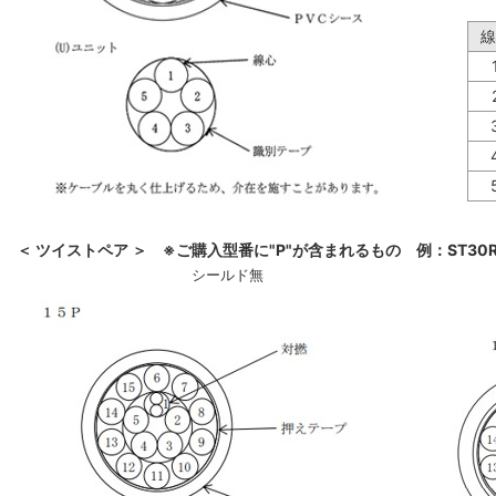
線
＜ ツイストペア ＞ ※ご購入型番に"P"が含まれるもの 例：ST30R-
シールド無