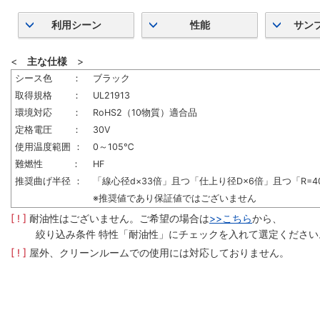
利用シーン
性能
サン
<
主な仕様
>
シース色 ：
ブラック
取得規格 ：
UL21913
環境対応 ：
RoHS2（10物質）適合品
定格電圧 ：
30V
使用温度範囲 ：
0～105℃
難燃性 ：
HF
推奨曲げ半径 ：
「線心径d×33倍」且つ「仕上り径D×6倍」且つ「R=4
※推奨値であり保証値ではございません
[ ! ]
耐油性はございません。ご希望の場合は
>>こちら
から、
絞り込み条件 特性「耐油性」にチェックを入れて選定ください
[ ! ]
屋外、クリーンルームでの使用には対応しておりません。