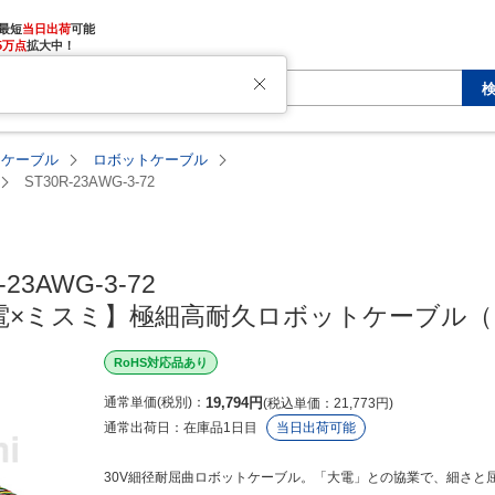
最短
当日出荷
5万点
拡大中！
・ケーブル
ロボットケーブル
ST30R-23AWG-3-72
-23AWG-3-72

【大電×ミスミ】極細高耐久ロボットケーブル
RoHS対応品あり
通常単価(税別)
19,794
円
税込単価
21,773
円
通常出荷日：
在庫品1日目
当日出荷可能
30V細径耐屈曲ロボットケーブル。「大電」との協業で、細さと