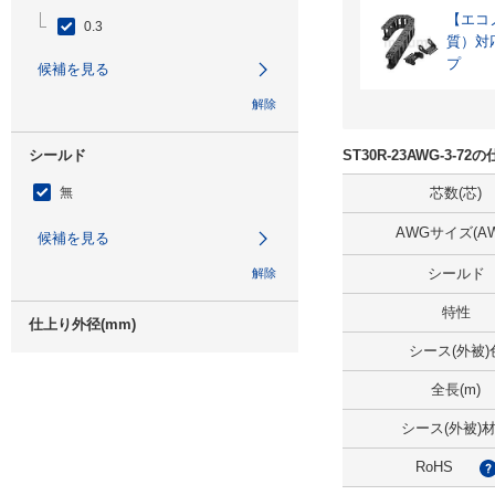
【エコノ
0.3
質）対
プ
候補を見る
解除
シールド
ST30R-23AWG-3-
無
芯数(芯)
AWGサイズ(AW
候補を見る
シールド
解除
特性
仕上り外径(mm)
シース(外被)
3.3
全長(m)
候補を見る
シース(外被)
解除
RoHS
全長(m)