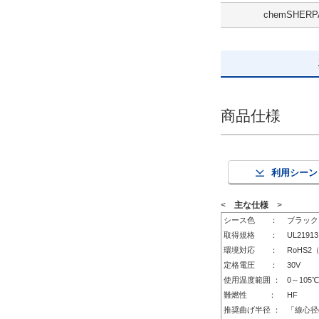
chemSHERP
72
解除
出荷日
すべて
商品仕様
当日出荷可能
利用シーン
<
主な仕様
>
シース色 ：
ブラック
取得規格 ：
UL21913
環境対応 ：
RoHS2
定格電圧 ：
30V
使用温度範囲 ：
0～105℃
難燃性 ：
HF
推奨曲げ半径 ：
「線心径