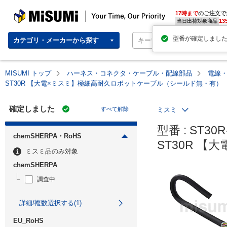
MISUMI | Your Time, Our Priority
17時まで
のご注文で
13
当日出荷対象商品
カテゴリ・メーカーから探す
MISUMI トップ
ハーネス・コネクタ・ケーブル・配線部品
電線
ST30R 【大電×ミスミ】極細高耐久ロボットケーブル（シールド無・有）
確定しました
すべて解除
ミスミ
型番 : ST30R
chemSHERPA・RoHS
ST30R 
ミスミ品のみ対象
chemSHERPA
調査中
詳細/複数選択する(1)
EU_RoHS