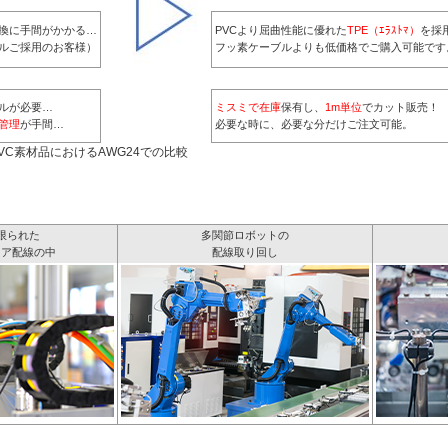
換に手間がかかる…
PVCより屈曲性能に優れた
TPE（ｴﾗｽﾄﾏ）
を採
ブルご採用のお客様）
フッ素ケーブルよりも低価格でご購入可能です
ルが必要…
ミスミで在庫
保有し、
1m単位
でカット販売！
管理
が手間…
必要な時に、必要な分だけご注文可能。
がPVC素材品におけるAWG24での比較
限られた
多関節ロボットの
リア配線の中
配線取り回し