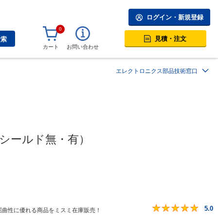
ログイン・新規登録
0
見積・注文
検索
カート
お問い合わせ
エレクトロニクス部品技術窓口
（シールド無・有）
5.0
屈曲性に優れる商品をミスミ在庫販売！