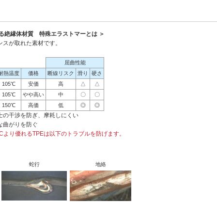
る絶縁体材質 特殊エラストマーとは ＞
ンスが取れた素材です。
屈曲性能
耐熱温度
価格
断線リスク
滑り
硬さ
105℃
安価
高
△
△
105℃
やや高い
中
〇
〇
150℃
高価
低
◎
◎
士の干渉を防ぎ、摩耗しにくい
な曲がりを防ぐ
Cより優れるTPEは以下のトラブルを防げます。
蛇行
地絡