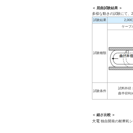
＜ 屈曲試験結果 ＞
多様な動きの試験にて、2
試験結果
2,0
ケーブ
試験種類
試料外径：6
試験条件
曲半径R(mm
＜ 細さ比較 ＞
大電
独自開発の耐摩耗シ