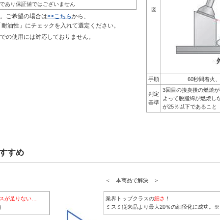
であり保証値ではございません
図
。ご希望の場合は
>>こちら
から、
「耐油性」にチェックを入れて選定ください。
での使用には対応しておりません。
手順
60秒間着火
3回目の接炎後の燃焼が
判定
よって脱脂綿が燃焼し
基準
が25％以下であること
すすめ
＜ 本商品で解決 ＞
スが足りない…
業界トップクラスの
細さ
！
）
ミスミ従来品より最大20％の細径化に成功。※