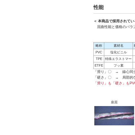
性能
＜ 本商品で採用されてい
屈曲性能と価格のバラ
略称
素材名
PVC
塩化ビニル
TPE
特殊エラストマー
ETFE
フッ素
「滑り」〇 → 線心同
「硬さ」〇 → 局部的
「滑り」も「硬さ」もPV
座屈