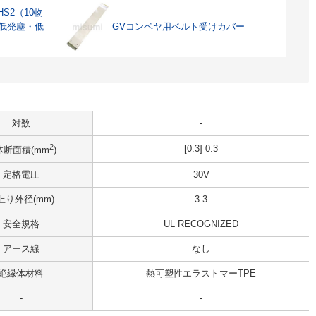
S2（10物
 低発塵・低
GVコンベヤ用ベルト受けカバー
対数
-
2
[0.3] 0.3
体断面積(mm
)
定格電圧
30V
上り外径(mm)
3.3
安全規格
UL RECOGNIZED
アース線
なし
絶縁体材料
熱可塑性エラストマーTPE
-
-