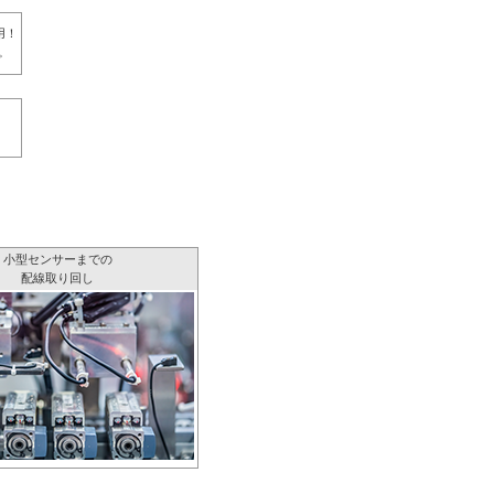
用！
。
小型センサーまでの
配線取り回し