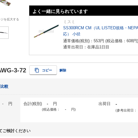
よく一緒に見られています
ージを拡大する
ミスミ
SS300RCM CM（UL LISTED規格・NEP
応） 小径
通常価格(税別)：
553
円
(税込価格：
608
円
通常出荷日：在庫品1日目
AWG-3-72
コピー
解除
比較
-
円
合計(税別)
-
円
出荷日
-
(税込価格：
-
円
)
(参考出荷日：
てご検討ください