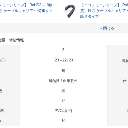
ミーシリーズ】 RoHS2（10物
【エコノミーシリーズ】 RoH
応 ケーブルキャリア 中荷重タイ
質）対応 ケーブルキャリア
騒音タイプ
－閉じる
72の仕様・寸法情報
3
G)
[23～22] 23
導
無
耐熱性 / 耐磨耗性
仕
色
黒
72
材料
PVC(塩ビ)
10
?