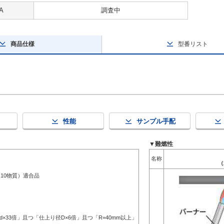
A
調査中
商品仕様
型番リスト
性能
サンプル手配
▼難燃性
名称
（
（10物質）適合品
d×33倍」且つ「仕上り径D×6倍」且つ「R=40mm以上」