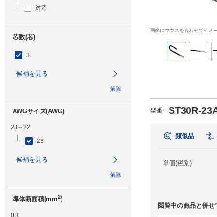
対応
画像にマウスを合わせてイメ
芯数(芯)
3
候補を見る
解除
ST30R-23
型番
:
AWGサイズ(AWG)
23～22
類似品
23
候補を見る
単価(税別)
解除
2
導体断面積(mm
)
閲覧中の商品と併せ
0.3