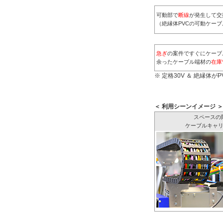
可動部で
断線
が発生して交
（絶縁体PVCの可動ケー
急ぎ
の案件ですぐにケーブ
余ったケーブル端材の
在庫
※ 定格30V ＆ 絶縁体
＜ 利用シーンイメージ ＞
スペースの
ケーブルキャ