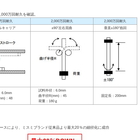
,000万回耐久を確認。
00万回耐久
2,000万回耐久
2,000万回耐久
ルキャリア
±90°左右屈曲
垂直±180°捻回
試料外径：6.0mm
.0mm
曲半径R(mm)：45
固定長：200mm
)：48
荷重：180ｇ
ースにより、ミスミブランド従来品より最大20％の細径化に成功