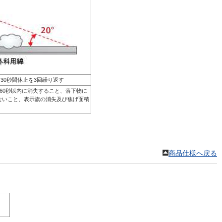
、30秒間休止を3回繰り返す
60秒以内に消失すること、落下物に
ないこと、表示旗の消失及び焦げ面積
商品仕様へ戻る