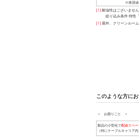
※推奨値
[ ! ]
耐油性はございません
絞り込み条件 特性
[ ! ]
屋外、クリーンルーム
このような方にお
＜ お困りごと ＞
製品の小型化で
配線スペー
（特にケーブルキャリア内