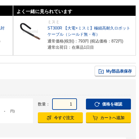
よく一緒に見られています
ミスミ
A対
ST300R 【大電×ミスミ】極細高耐久ロボット
ケーブル（シールド無・有）
)
通常価格(税別)：
793
円
(税込価格：
872
円
)
通常出荷日：在庫品1日目
My部品表保存
数量：
価格を確認
-
円
)
今すぐ注文
カートへ追加