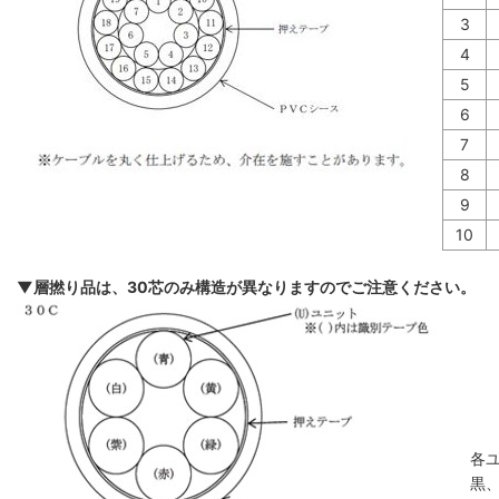
3
4
5
6
7
8
9
10
▼層撚り品は、30芯のみ構造が異なりますのでご注意ください。
各
黒