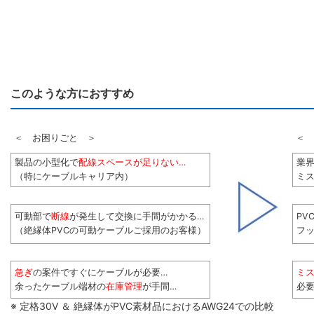
このような方におすすめ
＜ お困りごと ＞
＜ 
製品の小型化で
配線スペースが足りない…
業
（特にケーブルキャリア内）
ミス
可動部で
断線
が発生して交換に手間がかかる…
PV
（絶縁体PVCの可動ケーブルご採用のお客様）
フ
急ぎ
の案件ですぐにケーブルが必要…
ミ
余ったケーブル端材の
在庫管理
が手間…
必
※ 定格30V ＆ 絶縁体がPVC素材品におけるAWG24での比較