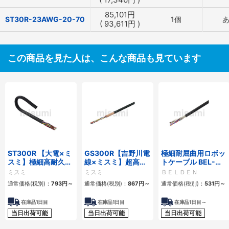
85,101
円
ST30R-23AWG-20-70
1個
(
93,611
円
)
この商品を見た人は、こんな商品も見ています
ST300R 【大電×ミ
GS300R【吉野川電
極細耐屈曲用ロボッ
スミ】極細高耐久ロ
線×ミスミ】超高屈
トケーブル BEL-
ボットケーブル（シ
曲銅合金ロボットケ
RBT 20276シリー
ミスミ
ミスミ
ＢＥＬＤＥＮ
ールド無・有）
ーブル（シールド
ズ UL／CE シールド
通常価格(税別)：
793
円
～
通常価格(税別)：
867
円
～
通常価格(税別)：
531
円
～
無・有）
有・無
在庫品1日目
在庫品1日目
在庫品1日目～
当日出荷可能
当日出荷可能
当日出荷可能