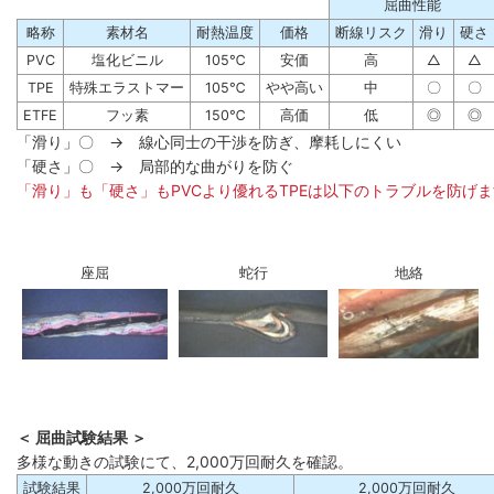
屈曲性能
略称
素材名
耐熱温度
価格
断線リスク
滑り
硬さ
PVC
塩化ビニル
105℃
安価
高
△
△
TPE
特殊エラストマー
105℃
やや高い
中
〇
〇
ETFE
フッ素
150℃
高価
低
◎
◎
「滑り」〇 → 線心同士の干渉を防ぎ、摩耗しにくい
「硬さ」〇 → 局部的な曲がりを防ぐ
「滑り」も「硬さ」もPVCより優れるTPEは以下のトラブルを防げ
座屈
蛇行
地絡
＜ 屈曲試験結果 ＞
多様な動きの試験にて、2,000万回耐久を確認。
試験結果
2,000万回耐久
2,000万回耐久