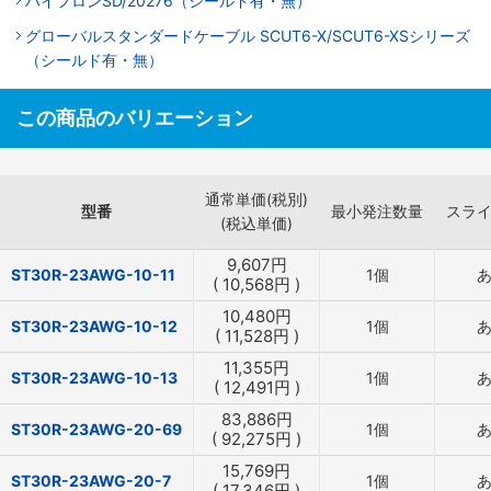
ハイフロンSD/20276（シールド有・無）
グローバルスタンダードケーブル SCUT6-X/SCUT6-XSシリーズ
（シールド有・無）
この商品のバリエーション
通常単価(税別)
型番
最小発注数量
スラ
(税込単価)
9,607
円
ST30R-23AWG-10-11
1個
(
10,568
円
)
10,480
円
ST30R-23AWG-10-12
1個
(
11,528
円
)
11,355
円
ST30R-23AWG-10-13
1個
(
12,491
円
)
83,886
円
ST30R-23AWG-20-69
1個
(
92,275
円
)
15,769
円
ST30R-23AWG-20-7
1個
(
17,346
円
)