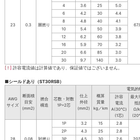
4
3.6
25
5.0
6
4.2
30
4.4
8
4.8
40
4.1
23
0.3
層撚り
67.
10
5.4
50
3.9
12
6.2
60
3.8
16
5.9
70
3.2
20
6.6
85
3.0
30
9.7
140
3.0
[ ! ]
許容電流値は計算値であり、保証値ではございません。
■シールドあり（ST30RSB）
電気的
断面積
仕上
概算
許容
最大
AWG
撚合
芯数・対数
目安
外径
質量
電流
抵
サイズ
構造
1P=2芯
(mm2)
(mm2)
kg／km
A(30℃)
Ω/
(1芯)
(20
1P
3.2
15
2.8
2P
4.3
25
2.8
28
0.08
対撚り
3P
4.5
30
2.6
203