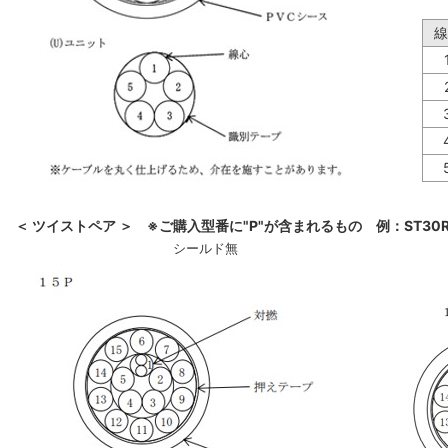
線
＜ ツイストペア ＞ ※ご購入型番に"P"が含まれるもの 例：ST30R-
シールド無