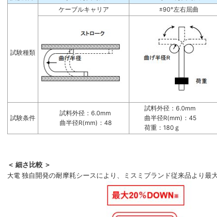
ケーブルキャリア
±90°左右屈曲
試験種類
試料外径：6.0mm
試料外径：6.0mm
試験条件
曲半径R(mm)：45
曲半径R(mm)：48
荷重：180ｇ
＜ 細さ比較 ＞
大電
独自開発の耐摩耗シースにより、ミスミブランド従来品より最大