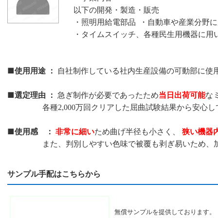
以下の開発・製造・販売
・照明用給電部品 ・自動車や産業分野
・タイムスイッチ、各種民生用機器に用
■使用用途 ：
自社制作している社内生産設備の可動部に使
■選定理由 ：
当日出荷可能
急ぎ制作が必要であったため
な
各種2,000万回クリアした屈曲試験結果から安心し
■使用感 ：
非常に細い
狭い機器
ため曲げ半径も小さく、
また、判別しやすい色味で被覆も剥ぎ易いため、加工
サンプル手配はこちらから
無償サンプルを提供しております。