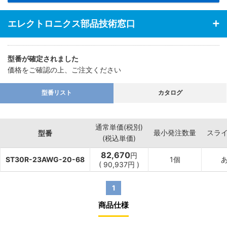
エレクトロニクス部品技術窓口
型番が確定されました
価格をご確認の上、ご注文ください
型番リスト
カタログ
通常単価(税別)
最小発注数量
スラ
型番
(税込単価)
82,670
円
ST30R-23AWG-20-68
1個
(
90,937
円
)
1
商品仕様