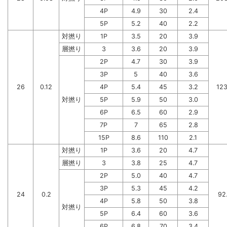
4P
4.9
30
2.4
5P
5.2
40
2.2
対撚り
1P
3.5
20
3.9
層撚り
3
3.6
20
3.9
2P
4.7
30
3.9
3P
5
40
3.6
26
0.12
4P
5.4
45
3.2
123
対撚り
5P
5.9
50
3.0
6P
6.5
60
2.9
7P
7
65
2.8
15P
8.6
110
2.1
対撚り
1P
3.6
20
4.7
層撚り
3
3.8
25
4.7
2P
5.0
40
4.7
3P
5.3
45
4.2
24
0.2
92
4P
5.8
50
3.8
対撚り
5P
6.4
60
3.6
6P
6.8
70
3.4