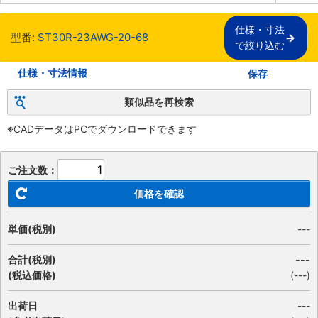
仕様・寸法

型番:
ST30R-23AWG-20-68
で絞り込む
仕様・寸法情報
保存
類似品を再検索
※CADデータはPCでダウンロードできます
ご注文数：
価格を確認
単価(税別)
---
合計(税別)
---
(税込価格)
(
---
)
出荷日
---