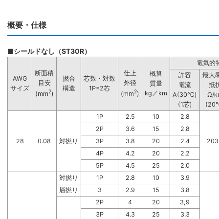
概要・仕様
■シールドなし（ST30R）
電気的
断面積
仕上
概算
許容
最大
AWG
撚合
芯数・対数
目安
外径
質量
電流
抵
サイズ
構造
1P=2芯
2
2
kg／km
(mm
)
(mm
)
A(30℃)
Ω/k
(1芯)
(20
1P
2.5
10
2.8
2P
3.6
15
2.8
28
0.08
対撚り
3P
3.8
20
2.4
203
4P
4.2
20
2.2
5P
4.5
25
2.0
対撚り
1P
2.8
10
3.9
層撚り
3
2.9
15
3.8
2P
4
20
3,9
3P
4.3
25
3.3