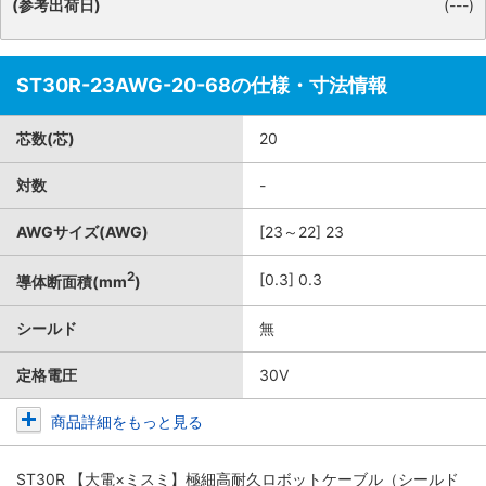
(参考出荷日)
(---)
ST30R-23AWG-20-68の仕様・寸法情報
芯数(芯)
20
対数
-
AWGサイズ(AWG)
[23～22] 23
2
[0.3] 0.3
導体断面積(mm
)
シールド
無
定格電圧
30V
商品詳細をもっと見る
ST30R 【大電×ミスミ】極細高耐久ロボットケーブル（シールド