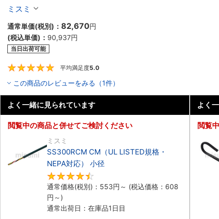
ル（シールド無・有）
ミスミ
82,670
通常単価(税別)：
円
(税込単価)：
90,937
円
当日出荷可能
平均満足度
5.0
5
この商品のレビューをみる（1件）
よく一緒に見られています
よく一
閲覧中の商品と併せてご検討ください
閲覧
ミスミ
SS300RCM CM（UL LISTED規格・
NEPA対応） 小径
4.7
通常価格(税別)：
553
円
～
(税込価格：
608
円
～)
通常出荷日：在庫品1日目