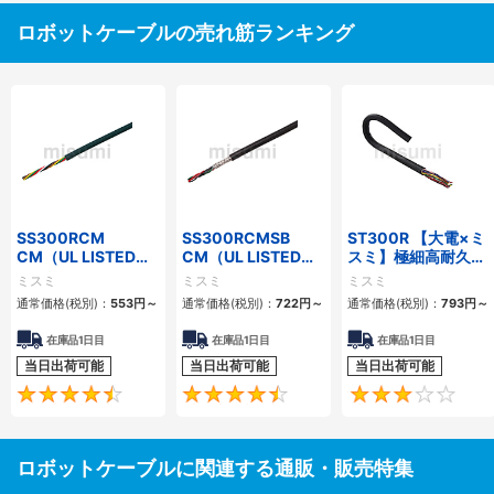
ロボットケーブルの売れ筋ランキング
SS300RCM
SS300RCMSB
ST300R 【大電×ミ
CM（UL LISTED規
CM（UL LISTED規
スミ】極細高耐久ロ
格・NEPA対応） 小
格・NEPA対応） 小
ボットケーブル（シ
ミスミ
ミスミ
ミスミ
径
径 シールド付
ールド無・有）
通常価格(税別)：
553
円
～
通常価格(税別)：
722
円
～
通常価格(税別)：
793
円
～
在庫品1日目
在庫品1日目
在庫品1日目
当日出荷可能
当日出荷可能
当日出荷可能
4.7
4.5
ロボットケーブルに関連する通販・販売特集