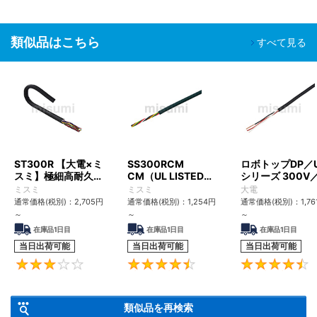
類似品はこちら
すべて見る
ST300R 【大電×ミ
SS300RCM
ロボトップDP／
スミ】極細高耐久ロ
CM（UL LISTED規
シリーズ 300V
ボットケーブル（シ
格・NEPA対応） 小
UL2517
ミスミ
ミスミ
大電
ールド無・有）
径
通常価格(税別)：
2,705
円
通常価格(税別)：
1,254
円
通常価格(税別)：
1,76
～
～
～
在庫品1日目
在庫品1日目
在庫品1日目
当日出荷可能
当日出荷可能
当日出荷可能
3
4.6
類似品を再検索