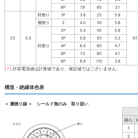
8P
7.8
85
3.1
対撚り
1P
3.8
25
5.8
層撚り
3
4.0
30
5.8
2P
5.4
45
5.8
23
0.3
3P
5.8
50
5.2
67
対撚り
4P
6.4
60
4.7
6P
7.3
80
4.1
8P
8.4
110
3.8
[ ! ]
許容電流値は計算値であり、保証値ではございません。
構造・絶縁体色表
＜ 層撚り線 ＞ シールド無のみ 取り扱い
線心
1
2