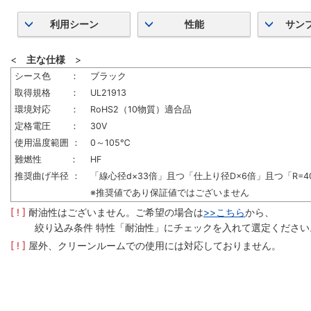
利用シーン
性能
サン
<
主な仕様
>
シース色 ：
ブラック
取得規格 ：
UL21913
環境対応 ：
RoHS2（10物質）適合品
定格電圧 ：
30V
使用温度範囲 ：
0～105℃
難燃性 ：
HF
推奨曲げ半径 ：
「線心径d×33倍」且つ「仕上り径D×6倍」且つ「R=4
※推奨値であり保証値ではございません
[ ! ]
耐油性はございません。ご希望の場合は
>>こちら
から、
絞り込み条件 特性「耐油性」にチェックを入れて選定ください
[ ! ]
屋外、クリーンルームでの使用には対応しておりません。