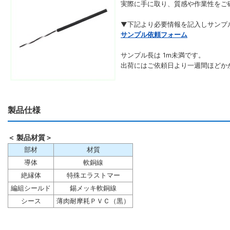
実際に手に取り、質感や作業性をご
▼下記より必要情報を記入しサンプ
サンプル依頼フォーム
サンプル長は 1m未満です。
出荷にはご依頼日より一週間ほどか
製品仕様
＜ 製品材質＞
部材
材質
導体
軟銅線
絶縁体
特殊エラストマー
編組シールド
錫メッキ軟銅線
シース
薄肉耐摩耗ＰＶＣ（黒）