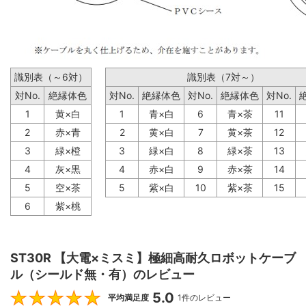
識別表（～6対）
識別表（7対～）
対No.
絶縁体色
対No.
絶縁体色
対No.
絶縁体色
対No.
1
黄×白
1
青×白
6
青×茶
11
2
赤×青
2
黄×白
7
黄×茶
12
3
緑×橙
3
緑×白
8
緑×茶
13
4
灰×黒
4
赤×白
9
赤×茶
14
5
空×茶
5
紫×白
10
紫×茶
15
6
紫×桃
ST30R 【大電×ミスミ】極細高耐久ロボットケーブ
ル（シールド無・有）のレビュー
5.0
5
平均満足度
1件のレビュー