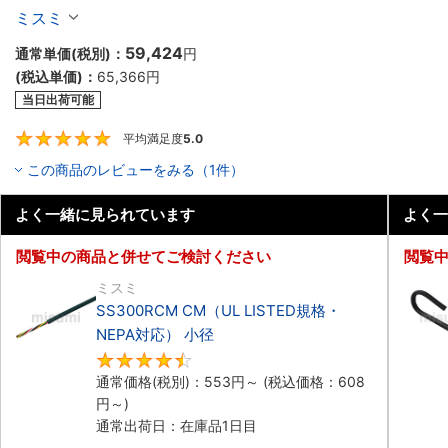
ル（シールド無・有）
ミスミ
59,424
通常単価(税別)：
円
(税込単価)：
65,366
円
当日出荷可能
平均満足度
5.0
5
この商品のレビューをみる（1件）
よく一緒に見られています
よく一
閲覧中の商品と併せてご検討ください
閲覧
ミスミ
SS300RCM CM（UL LISTED規格・
NEPA対応） 小径
4.7
通常価格(税別)：
553
円
～
(税込価格：
608
円
～)
通常出荷日：在庫品1日目