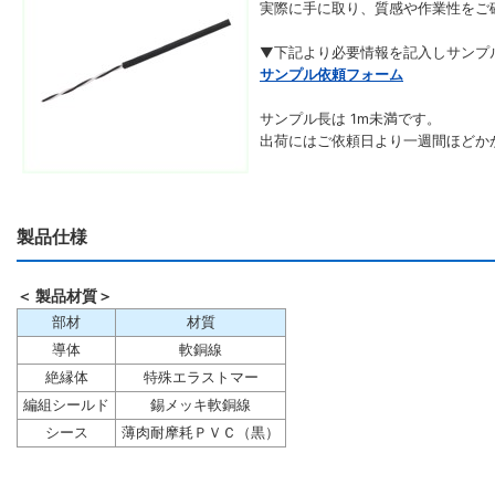
実際に手に取り、質感や作業性をご
▼下記より必要情報を記入しサンプ
サンプル依頼フォーム
サンプル長は 1m未満です。
出荷にはご依頼日より一週間ほどか
製品仕様
＜ 製品材質＞
部材
材質
導体
軟銅線
絶縁体
特殊エラストマー
編組シールド
錫メッキ軟銅線
シース
薄肉耐摩耗ＰＶＣ（黒）