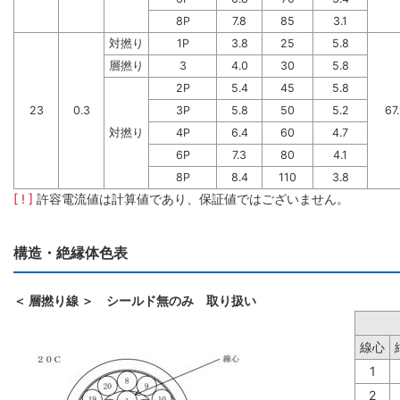
8P
7.8
85
3.1
対撚り
1P
3.8
25
5.8
層撚り
3
4.0
30
5.8
2P
5.4
45
5.8
23
0.3
3P
5.8
50
5.2
67
対撚り
4P
6.4
60
4.7
6P
7.3
80
4.1
8P
8.4
110
3.8
[ ! ]
許容電流値は計算値であり、保証値ではございません。
構造・絶縁体色表
＜ 層撚り線 ＞ シールド無のみ 取り扱い
線心
1
2