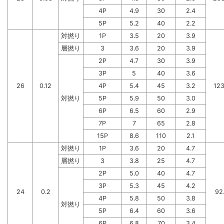
4P
4.9
30
2.4
5P
5.2
40
2.2
対撚り
1P
3.5
20
3.9
層撚り
3
3.6
20
3.9
2P
4.7
30
3.9
3P
5
40
3.6
26
0.12
4P
5.4
45
3.2
123
対撚り
5P
5.9
50
3.0
6P
6.5
60
2.9
7P
7
65
2.8
15P
8.6
110
2.1
対撚り
1P
3.6
20
4.7
層撚り
3
3.8
25
4.7
2P
5.0
40
4.7
3P
5.3
45
4.2
24
0.2
92
4P
5.8
50
3.8
対撚り
5P
6.4
60
3.6
6P
6.8
70
3.4