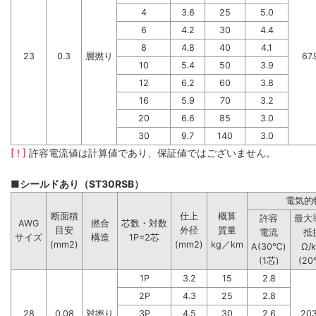
4
3.6
25
5.0
6
4.2
30
4.4
8
4.8
40
4.1
23
0.3
層撚り
67.
10
5.4
50
3.9
12
6.2
60
3.8
16
5.9
70
3.2
20
6.6
85
3.0
30
9.7
140
3.0
[ ! ]
許容電流値は計算値であり、保証値ではございません。
■シールドあり（ST30RSB）
電気的
断面積
仕上
概算
許容
最大
AWG
撚合
芯数・対数
目安
外径
質量
電流
抵
サイズ
構造
1P=2芯
(mm2)
(mm2)
kg／km
A(30℃)
Ω/
(1芯)
(20
1P
3.2
15
2.8
2P
4.3
25
2.8
28
0.08
対撚り
3P
4.5
30
2.6
203