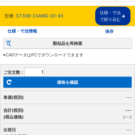
仕様・寸法

型番:
ST30R-23AWG-20-45
で絞り込む
仕様・寸法情報
保存
類似品を再検索
※CADデータはPCでダウンロードできます
ご注文数：
価格を確認
単価(税別)
---
合計(税別)
---
(税込価格)
(
---
)
出荷日
---