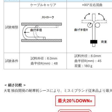
ケーブルキャリア
±90°左右屈曲
試験種類
試料外径：6.0mm
試料外径：6.0mm
試験条件
曲半径R(mm)：45
曲半径R(mm)：48
荷重：180ｇ
＜ 細さ比較 ＞
大電
独自開発の耐摩耗シースにより、ミスミブランド従来品より最大