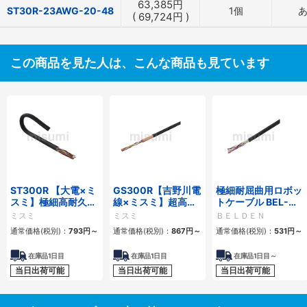
63,385
円
ST30R-23AWG-20-48
1個
(
69,724
円
)
この商品を見た人は、こんな商品も見ています
ST300R 【大電×ミ
GS300R【吉野川電
極細耐屈曲用ロボッ
スミ】極細高耐久ロ
線×ミスミ】超高屈
トケーブル BEL-
ボットケーブル（シ
曲銅合金ロボットケ
RBT 20276シリー
ミスミ
ミスミ
ＢＥＬＤＥＮ
ールド無・有）
ーブル（シールド
ズ UL／CE シールド
通常価格(税別)：
793
円
～
通常価格(税別)：
867
円
～
通常価格(税別)：
531
円
～
無・有）
有・無
在庫品1日目
在庫品1日目
在庫品1日目～
当日出荷可能
当日出荷可能
当日出荷可能