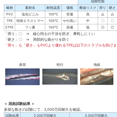
屈曲性能
略称
素材名
耐熱温度
価格
断線リスク
滑り
硬さ
PVC
塩化ビニル
105℃
安価
高
△
△
TPE
特殊エラストマー
105℃
やや高い
中
〇
〇
ETFE
フッ素
150℃
高価
低
◎
◎
「滑り」〇 → 線心同士の干渉を防ぎ、摩耗しにくい
「硬さ」〇 → 局部的な曲がりを防ぐ
「滑り」も「硬さ」もPVCより優れるTPEは以下のトラブルを防げ
座屈
蛇行
地絡
＜ 屈曲試験結果 ＞
多様な動きの試験にて、2,000万回耐久を確認。
試験結果
2,000万回耐久
2,000万回耐久