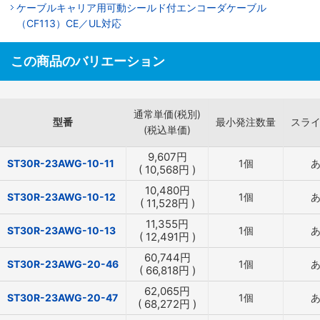
ケーブルキャリア用可動シールド付エンコーダケーブル
（CF113）CE／UL対応
この商品のバリエーション
通常単価(税別)
型番
最小発注数量
スラ
(税込単価)
9,607
円
ST30R-23AWG-10-11
1個
(
10,568
円
)
10,480
円
ST30R-23AWG-10-12
1個
(
11,528
円
)
11,355
円
ST30R-23AWG-10-13
1個
(
12,491
円
)
60,744
円
ST30R-23AWG-20-46
1個
(
66,818
円
)
62,065
円
ST30R-23AWG-20-47
1個
(
68,272
円
)