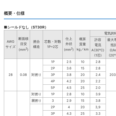
概要・仕様
■シールドなし（ST30R）
電気的
断面積
仕上
概算
許容
最大
AWG
撚合
芯数・対数
目安
外径
質量
電流
抵
サイズ
構造
1P=2芯
2
2
kg／km
(mm
)
(mm
)
A(30℃)
Ω/k
(1芯)
(20
1P
2.5
10
2.8
2P
3.6
15
2.8
28
0.08
対撚り
3P
3.8
20
2.4
203
4P
4.2
20
2.2
5P
4.5
25
2.0
対撚り
1P
2.8
10
3.9
層撚り
3
2.9
15
3.8
2P
4
20
3,9
3P
4.3
25
3.3