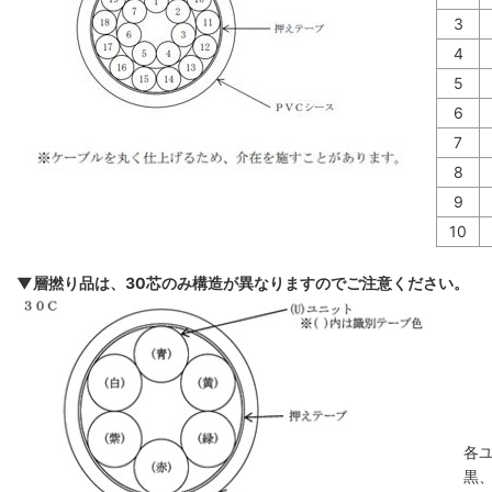
3
4
5
6
7
8
9
10
▼層撚り品は、30芯のみ構造が異なりますのでご注意ください。
各
黒