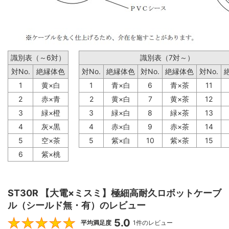
識別表（～6対）
識別表（7対～）
対No.
絶縁体色
対No.
絶縁体色
対No.
絶縁体色
対No.
1
黄×白
1
青×白
6
青×茶
11
2
赤×青
2
黄×白
7
黄×茶
12
3
緑×橙
3
緑×白
8
緑×茶
13
4
灰×黒
4
赤×白
9
赤×茶
14
5
空×茶
5
紫×白
10
紫×茶
15
6
紫×桃
ST30R 【大電×ミスミ】極細高耐久ロボットケーブ
ル（シールド無・有）のレビュー
5.0
5
平均満足度
1件のレビュー