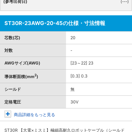
(参考出荷日)
(---)
ST30R-23AWG-20-45の仕様・寸法情報
芯数(芯)
20
対数
-
AWGサイズ(AWG)
[23～22] 23
2
[0.3] 0.3
導体断面積(mm
)
シールド
無
定格電圧
30V
商品詳細をもっと見る
ST30R 【大電×ミスミ】極細高耐久ロボットケーブル（シールド