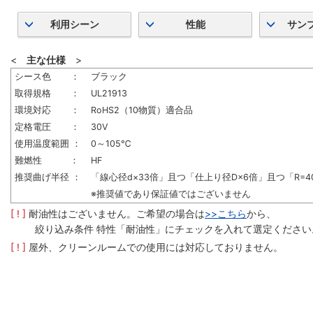
利用シーン
性能
サン
<
主な仕様
>
シース色 ：
ブラック
取得規格 ：
UL21913
環境対応 ：
RoHS2（10物質）適合品
定格電圧 ：
30V
使用温度範囲 ：
0～105℃
難燃性 ：
HF
推奨曲げ半径 ：
「線心径d×33倍」且つ「仕上り径D×6倍」且つ「R=4
※推奨値であり保証値ではございません
[ ! ]
耐油性はございません。ご希望の場合は
>>こちら
から、
絞り込み条件 特性「耐油性」にチェックを入れて選定ください
[ ! ]
屋外、クリーンルームでの使用には対応しておりません。