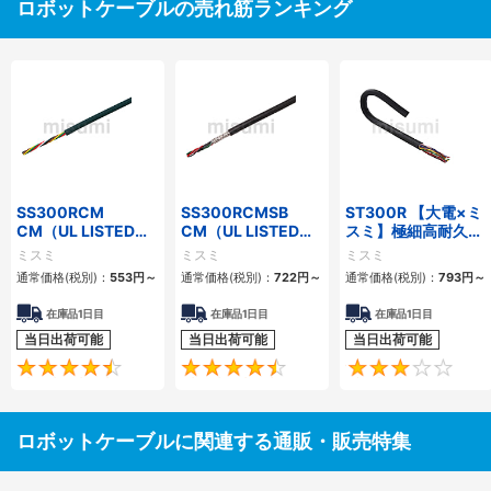
ロボットケーブルの売れ筋ランキング
SS300RCM
SS300RCMSB
ST300R 【大電×ミ
CM（UL LISTED規
CM（UL LISTED規
スミ】極細高耐久ロ
格・NEPA対応） 小
格・NEPA対応） 小
ボットケーブル（シ
ミスミ
ミスミ
ミスミ
径
径 シールド付
ールド無・有）
通常価格(税別)：
553
円
～
通常価格(税別)：
722
円
～
通常価格(税別)：
793
円
～
在庫品1日目
在庫品1日目
在庫品1日目
当日出荷可能
当日出荷可能
当日出荷可能
4.7
4.5
ロボットケーブルに関連する通販・販売特集