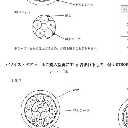
線
＜ ツイストペア ＞ ※ご購入型番に"P"が含まれるもの 例：ST30R-
シールド無