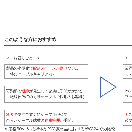
このような方におすすめ
＜ お困りごと ＞
＜ 
製品の小型化で
配線スペースが足りない…
業
（特にケーブルキャリア内）
ミス
可動部で
断線
が発生して交換に手間がかかる…
PV
（絶縁体PVCの可動ケーブルご採用のお客様）
フ
急ぎ
の案件ですぐにケーブルが必要…
ミ
余ったケーブル端材の
在庫管理
が手間…
必
※ 定格30V ＆ 絶縁体がPVC素材品におけるAWG24での比較