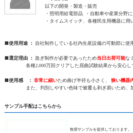
以下の開発・製造・販売
・照明用給電部品 ・自動車や産業分野
・タイムスイッチ、各種民生用機器に用
■使用用途 ：
自社制作している社内生産設備の可動部に使
■選定理由 ：
当日出荷可能
急ぎ制作が必要であったため
な
各種2,000万回クリアした屈曲試験結果から安心し
■使用感 ：
非常に細い
狭い機器
ため曲げ半径も小さく、
また、判別しやすい色味で被覆も剥ぎ易いため、加工
サンプル手配はこちらから
無償サンプルを提供しております。