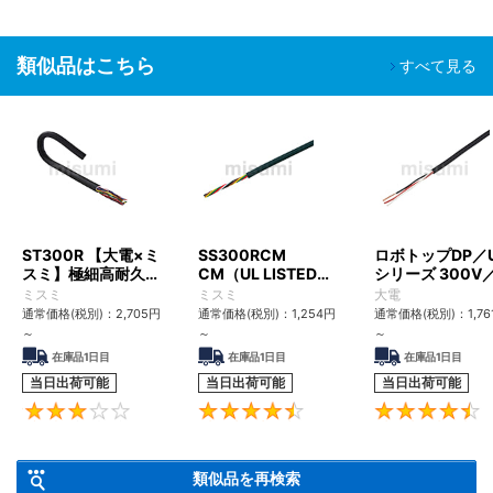
類似品はこちら
すべて見る
ST300R 【大電×ミ
SS300RCM
ロボトップDP／
スミ】極細高耐久ロ
CM（UL LISTED規
シリーズ 300V
ボットケーブル（シ
格・NEPA対応） 小
UL2517
ミスミ
ミスミ
大電
ールド無・有）
径
通常価格(税別)：
2,705
円
通常価格(税別)：
1,254
円
通常価格(税別)：
1,76
～
～
～
在庫品1日目
在庫品1日目
在庫品1日目
当日出荷可能
当日出荷可能
当日出荷可能
3
4.6
類似品を再検索