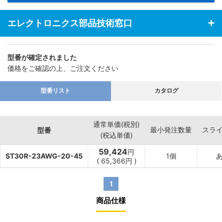
エレクトロニクス部品技術窓口
型番が確定されました
価格をご確認の上、ご注文ください
型番リスト
カタログ
通常単価(税別)
最小発注数量
スラ
型番
(税込単価)
59,424
円
ST30R-23AWG-20-45
1個
(
65,366
円
)
1
商品仕様