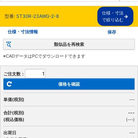
仕様・寸法

型番:
ST30R-23AWG-2-8
で絞り込む
仕様・寸法情報
保存
類似品を再検索
※CADデータはPCでダウンロードできます
ご注文数：
価格を確認
単価(税別)
---
合計(税別)
---
(税込価格)
(
---
)
出荷日
---