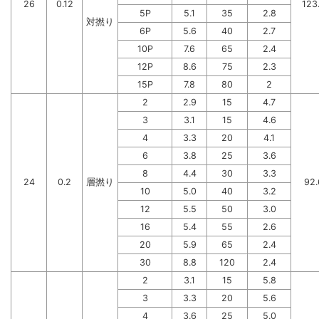
26
0.12
123
5P
5.1
35
2.8
対撚り
6P
5.6
40
2.7
10P
7.6
65
2.4
12P
8.6
75
2.3
15P
7.8
80
2
2
2.9
15
4.7
3
3.1
15
4.6
4
3.3
20
4.1
6
3.8
25
3.6
8
4.4
30
3.3
24
0.2
層撚り
92.
10
5.0
40
3.2
12
5.5
50
3.0
16
5.4
55
2.6
20
5.9
65
2.4
30
8.8
120
2.4
2
3.1
15
5.8
3
3.3
20
5.6
4
3.6
25
5.0