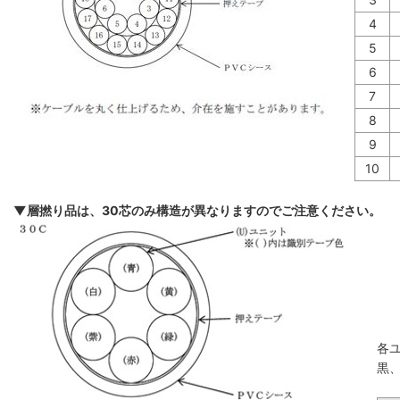
4
5
6
7
8
9
10
▼層撚り品は、30芯のみ構造が異なりますのでご注意ください。
各
黒