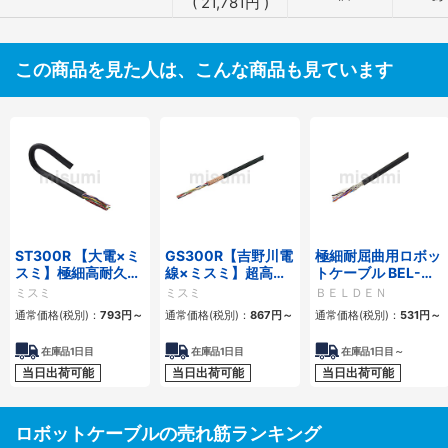
(
21,781
円
)
この商品を見た人は、こんな商品も見ています
ST300R 【大電×ミ
GS300R【吉野川電
極細耐屈曲用ロボッ
スミ】極細高耐久ロ
線×ミスミ】超高屈
トケーブル BEL-
ボットケーブル（シ
曲銅合金ロボットケ
RBT 20276シリー
ミスミ
ミスミ
ＢＥＬＤＥＮ
ールド無・有）
ーブル（シールド
ズ UL／CE シールド
通常価格(税別)：
793
円
～
通常価格(税別)：
867
円
～
通常価格(税別)：
531
円
～
無・有）
有・無
在庫品1日目
在庫品1日目
在庫品1日目～
当日出荷可能
当日出荷可能
当日出荷可能
ロボットケーブルの売れ筋ランキング