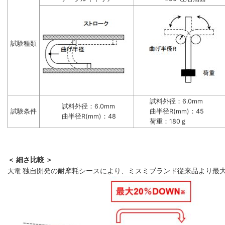
試験種類
試料外径：6.0mm
試料外径：6.0mm
試験条件
曲半径R(mm)：45
曲半径R(mm)：48
荷重：180ｇ
＜ 細さ比較 ＞
大電
独自開発の耐摩耗シースにより、ミスミブランド従来品より最大