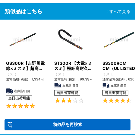
類似品はこちら
すべて見る
GS300R【吉野川電
ST300R 【大電×ミ
SS300RCM
線×ミスミ】超高屈
スミ】極細高耐久ロ
CM（UL LISTE
曲銅合金ロボットケ
ボットケーブル（シ
格・NEPA対応）
ミスミ
ミスミ
ミスミ
ーブル（シールド
ールド無・有）
径
通常価格(税別)：
1,334
円
通常価格(税別)：
997
円
～
通常価格(税別)：
620
無・有）
～
在庫品1日目
在庫品1日目
在庫品1日目
当日出荷可能
当日出荷可能
当日出荷可能
3
5
類似品を再検索