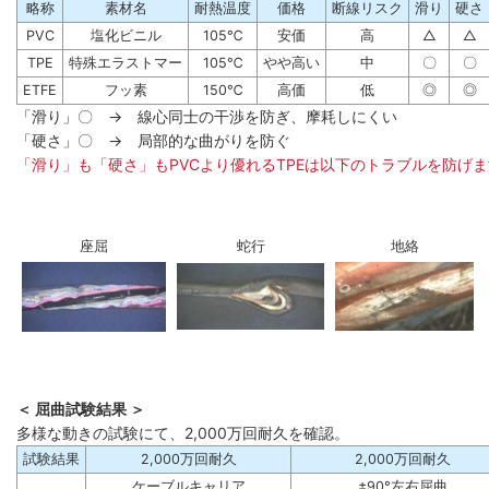
略称
素材名
耐熱温度
価格
断線リスク
滑り
硬さ
PVC
塩化ビニル
105℃
安価
高
△
△
TPE
特殊エラストマー
105℃
やや高い
中
〇
〇
ETFE
フッ素
150℃
高価
低
◎
◎
「滑り」〇 → 線心同士の干渉を防ぎ、摩耗しにくい
「硬さ」〇 → 局部的な曲がりを防ぐ
「滑り」も「硬さ」もPVCより優れるTPEは以下のトラブルを防げ
座屈
蛇行
地絡
＜ 屈曲試験結果 ＞
多様な動きの試験にて、2,000万回耐久を確認。
試験結果
2,000万回耐久
2,000万回耐久
ケーブルキャリア
±90°左右屈曲