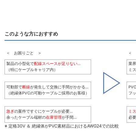
このような方におすすめ
＜ お困りごと ＞
＜ 
製品の小型化で
配線スペースが足りない…
業
（特にケーブルキャリア内）
ミス
可動部で
断線
が発生して交換に手間がかかる…
PV
（絶縁体PVCの可動ケーブルご採用のお客様）
フ
急ぎ
の案件ですぐにケーブルが必要…
ミ
余ったケーブル端材の
在庫管理
が手間…
必
※ 定格30V ＆ 絶縁体がPVC素材品におけるAWG24での比較