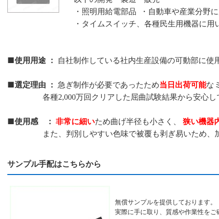
・照明用給電部品 ・自動車や産業分野
・タイムスイッチ、各種民生用機器に用
■使用用途 ：
自社制作している社内生産設備の可動部に使
■選定理由 ：
当日出荷可能
急ぎ制作が必要であったため
な
各種2,000万回クリアした屈曲試験結果から安心し
■使用感 ：
非常に細い
狭い機器
ため曲げ半径も小さく、
また、判別しやすい色味で被覆も剥ぎ易いため、加工
サンプル手配はこちらから
無償サンプルを提供しております。
実際に手に取り、質感や作業性をご