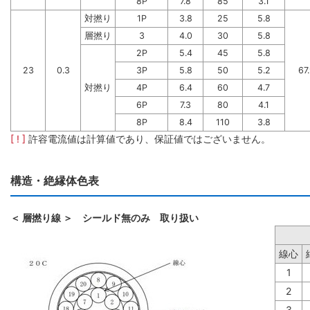
8P
7.8
85
3.1
対撚り
1P
3.8
25
5.8
層撚り
3
4.0
30
5.8
2P
5.4
45
5.8
23
0.3
3P
5.8
50
5.2
67
対撚り
4P
6.4
60
4.7
6P
7.3
80
4.1
8P
8.4
110
3.8
[ ! ]
許容電流値は計算値であり、保証値ではございません。
構造・絶縁体色表
＜ 層撚り線 ＞ シールド無のみ 取り扱い
線心
1
2
3