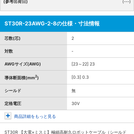
(参考出荷日)
(---)
ST30R-23AWG-2-8の仕様・寸法情報
芯数(芯)
2
対数
-
AWGサイズ(AWG)
[23～22] 23
2
[0.3] 0.3
導体断面積(mm
)
シールド
無
定格電圧
30V
商品詳細をもっと見る
ST30R 【大電×ミスミ】極細高耐久ロボットケーブル（シールド