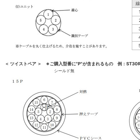
線
＜ ツイストペア ＞ ※ご購入型番に"P"が含まれるもの 例：ST30R-
シールド無