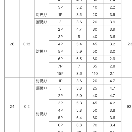
5P
5.2
40
2.2
対撚り
1P
3.5
20
3.9
層撚り
3
3.6
20
3.9
2P
4.7
30
3.9
3P
5
40
3.6
26
0.12
4P
5.4
45
3.2
123
対撚り
5P
5.9
50
3.0
6P
6.5
60
2.9
7P
7
65
2.8
15P
8.6
110
2.1
対撚り
1P
3.6
20
4.7
層撚り
3
3.8
25
4.7
2P
5.0
40
4.7
3P
5.3
45
4.2
24
0.2
92
4P
5.8
50
3.8
対撚り
5P
6.4
60
3.6
6P
6.8
70
3.4