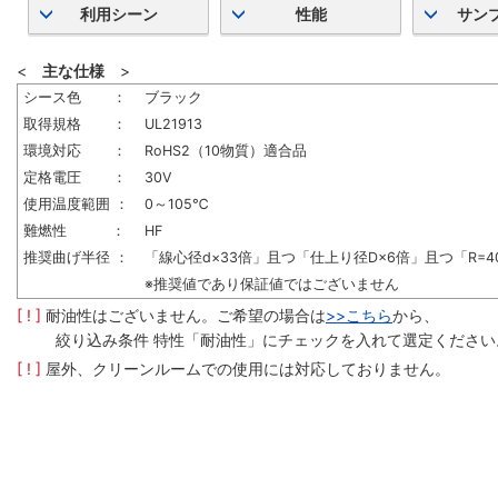
利用シーン
性能
サン
<
主な仕様
>
シース色 ：
ブラック
取得規格 ：
UL21913
環境対応 ：
RoHS2（10物質）適合品
定格電圧 ：
30V
使用温度範囲 ：
0～105℃
難燃性 ：
HF
推奨曲げ半径 ：
「線心径d×33倍」且つ「仕上り径D×6倍」且つ「R=4
※推奨値であり保証値ではございません
[ ! ]
耐油性はございません。ご希望の場合は
>>こちら
から、
絞り込み条件 特性「耐油性」にチェックを入れて選定ください
[ ! ]
屋外、クリーンルームでの使用には対応しておりません。