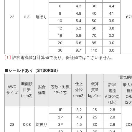
6
4.2
30
4.4
8
4.8
40
4.1
23
0.3
層撚り
67.
10
5.4
50
3.9
12
6.2
60
3.8
16
5.9
70
3.2
20
6.6
85
3.0
30
9.7
140
3.0
[ ! ]
許容電流値は計算値であり、保証値ではございません。
■シールドあり（ST30RSB）
電気的
断面積
仕上
概算
許容
最大
AWG
撚合
芯数・対数
目安
外径
質量
電流
抵
サイズ
構造
1P=2芯
(mm2)
(mm2)
kg／km
A(30℃)
Ω/
(1芯)
(20
1P
3.2
15
2.8
2P
4.3
25
2.8
28
0.08
対撚り
3P
4.5
30
2.6
203
4P
4.9
30
2.4