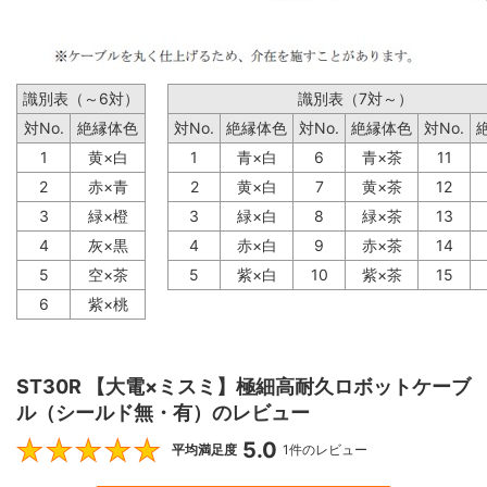
識別表（～6対）
識別表（7対～）
対No.
絶縁体色
対No.
絶縁体色
対No.
絶縁体色
対No.
1
黄×白
1
青×白
6
青×茶
11
2
赤×青
2
黄×白
7
黄×茶
12
3
緑×橙
3
緑×白
8
緑×茶
13
4
灰×黒
4
赤×白
9
赤×茶
14
5
空×茶
5
紫×白
10
紫×茶
15
6
紫×桃
ST30R 【大電×ミスミ】極細高耐久ロボットケーブ
ル（シールド無・有）のレビュー
5.0
5
平均満足度
1件のレビュー