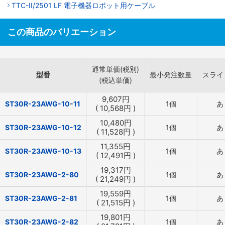
TTC-II/2501 LF 電子機器ロボット用ケーブル
この商品のバリエーション
通常単価(税別)
型番
最小発注数量
スライ
(税込単価)
9,607
円
ST30R-23AWG-10-11
1個
あ
(
10,568
円
)
10,480
円
ST30R-23AWG-10-12
1個
あ
(
11,528
円
)
11,355
円
ST30R-23AWG-10-13
1個
あ
(
12,491
円
)
19,317
円
ST30R-23AWG-2-80
1個
あ
(
21,249
円
)
19,559
円
ST30R-23AWG-2-81
1個
あ
(
21,515
円
)
19,801
円
ST30R-23AWG-2-82
1個
あ