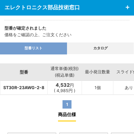
エレクトロニクス部品技術窓口
型番が確定されました
価格をご確認の上、ご注文ください
型番リスト
カタログ
通常単価(税別)
最小発注数量
スライド
型番
(税込単価)
4,532
円
ST30R-23AWG-2-8
1個
あり
(
4,985
円
)
1
商品仕様