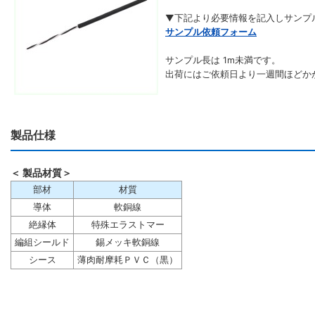
▼下記より必要情報を記入しサンプ
サンプル依頼フォーム
サンプル長は 1m未満です。
出荷にはご依頼日より一週間ほどか
製品仕様
＜ 製品材質＞
部材
材質
導体
軟銅線
絶縁体
特殊エラストマー
編組シールド
錫メッキ軟銅線
シース
薄肉耐摩耗ＰＶＣ（黒）