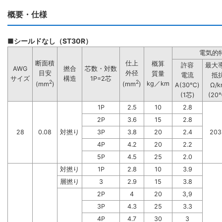
概要・仕様
■シールドなし（ST30R）
電気的
断面積
仕上
概算
許容
最大
AWG
撚合
芯数・対数
目安
外径
質量
電流
抵
サイズ
構造
1P=2芯
2
2
kg／km
(mm
)
(mm
)
A(30℃)
Ω/k
(1芯)
(20
1P
2.5
10
2.8
2P
3.6
15
2.8
28
0.08
対撚り
3P
3.8
20
2.4
203
4P
4.2
20
2.2
5P
4.5
25
2.0
対撚り
1P
2.8
10
3.9
層撚り
3
2.9
15
3.8
2P
4
20
3,9
3P
4.3
25
3.3
4P
4.7
30
3