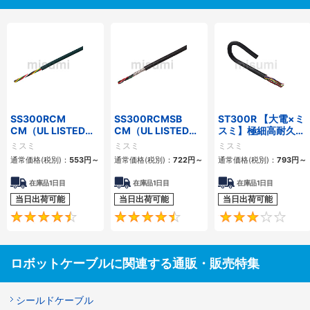
SS300RCM
SS300RCMSB
ST300R 【大電×ミ
CM（UL LISTED規
CM（UL LISTED規
スミ】極細高耐久ロ
格・NEPA対応） 小
格・NEPA対応） 小
ボットケーブル（シ
ミスミ
ミスミ
ミスミ
径
径 シールド付
ールド無・有）
通常価格(税別)：
553
円
～
通常価格(税別)：
722
円
～
通常価格(税別)：
793
円
～
在庫品1日目
在庫品1日目
在庫品1日目
当日出荷可能
当日出荷可能
当日出荷可能
4.7
4.5
ロボットケーブルに関連する通販・販売特集
シールドケーブル