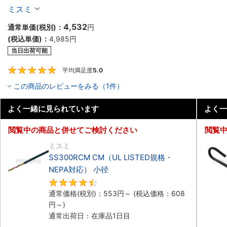
ル（シールド無・有）
ミスミ
4,532
通常単価(税別)：
円
(税込単価)：
4,985
円
当日出荷可能
平均満足度
5.0
5
この商品のレビューをみる（1件）
よく一緒に見られています
よく一
閲覧中の商品と併せてご検討ください
閲覧
ミスミ
SS300RCM CM（UL LISTED規格・
NEPA対応） 小径
4.7
通常価格(税別)：
553
円
～
(税込価格：
608
円
～)
通常出荷日：在庫品1日目