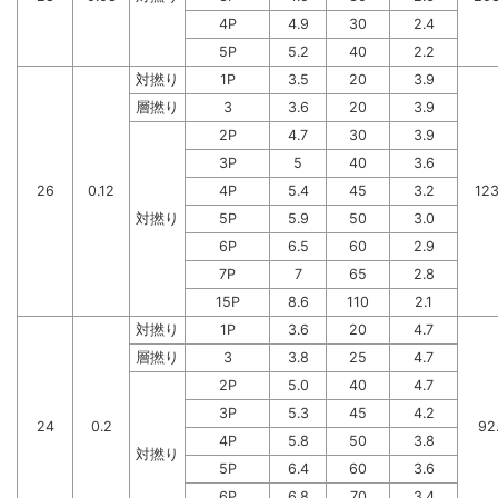
4P
4.9
30
2.4
5P
5.2
40
2.2
対撚り
1P
3.5
20
3.9
層撚り
3
3.6
20
3.9
2P
4.7
30
3.9
3P
5
40
3.6
26
0.12
4P
5.4
45
3.2
123
対撚り
5P
5.9
50
3.0
6P
6.5
60
2.9
7P
7
65
2.8
15P
8.6
110
2.1
対撚り
1P
3.6
20
4.7
層撚り
3
3.8
25
4.7
2P
5.0
40
4.7
3P
5.3
45
4.2
24
0.2
92
4P
5.8
50
3.8
対撚り
5P
6.4
60
3.6
6P
6.8
70
3.4