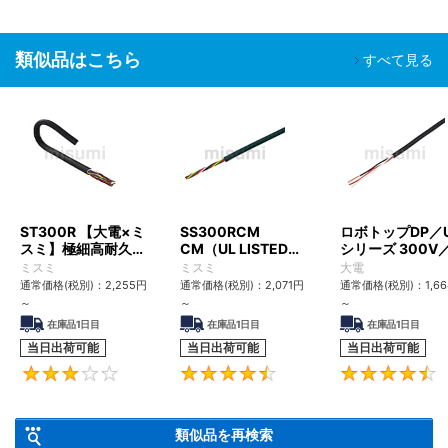
類似品はこちら
すべて見る
ST300R 【大電×ミ
SS300RCM
ロボトップDP／
スミ】極細高耐久ロ
CM（UL LISTED規
シリーズ 300V
ボットケーブル（シ
格・NEPA対応） 小
UL2517
ミスミ
ミスミ
大電
ールド無・有）
径
通常価格(税別)：
2,255
円
通常価格(税別)：
2,071
円
通常価格(税別)：
1,6
～
～
～
在庫品1日目
在庫品1日目
在庫品1日目
当日出荷可能
当日出荷可能
当日出荷可能
3
4.6
類似品を再検索