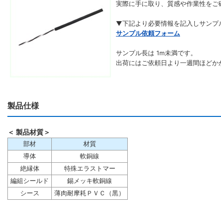
実際に手に取り、質感や作業性をご
▼下記より必要情報を記入しサンプ
サンプル依頼フォーム
サンプル長は 1m未満です。
出荷にはご依頼日より一週間ほどか
製品仕様
＜ 製品材質＞
部材
材質
導体
軟銅線
絶縁体
特殊エラストマー
編組シールド
錫メッキ軟銅線
シース
薄肉耐摩耗ＰＶＣ（黒）