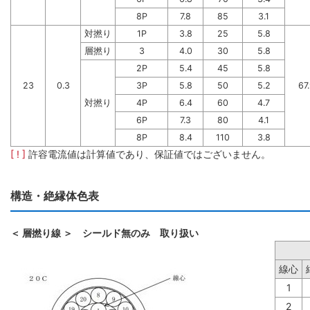
8P
7.8
85
3.1
対撚り
1P
3.8
25
5.8
層撚り
3
4.0
30
5.8
2P
5.4
45
5.8
23
0.3
3P
5.8
50
5.2
67
対撚り
4P
6.4
60
4.7
6P
7.3
80
4.1
8P
8.4
110
3.8
[ ! ]
許容電流値は計算値であり、保証値ではございません。
構造・絶縁体色表
＜ 層撚り線 ＞ シールド無のみ 取り扱い
線心
1
2