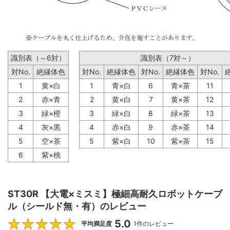
識別表（～6対）
識別表（7対～）
対No.
絶縁体色
対No.
絶縁体色
対No.
絶縁体色
対No.
1
黄×白
1
青×白
6
青×茶
11
2
赤×青
2
黄×白
7
黄×茶
12
3
緑×橙
3
緑×白
8
緑×茶
13
4
灰×黒
4
赤×白
9
赤×茶
14
5
空×茶
5
紫×白
10
紫×茶
15
6
紫×桃
ST30R 【大電×ミスミ】極細高耐久ロボットケーブ
ル（シールド無・有）のレビュー
5.0
5
平均満足度
1件のレビュー