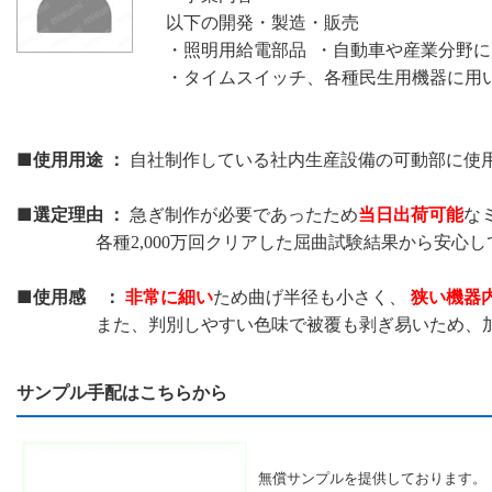
以下の開発・製造・販売
・照明用給電部品 ・自動車や産業分野
・タイムスイッチ、各種民生用機器に用
■使用用途 ：
自社制作している社内生産設備の可動部に使
■選定理由 ：
当日出荷可能
急ぎ制作が必要であったため
な
各種2,000万回クリアした屈曲試験結果から安心し
■使用感 ：
非常に細い
狭い機器
ため曲げ半径も小さく、
また、判別しやすい色味で被覆も剥ぎ易いため、加工
サンプル手配はこちらから
無償サンプルを提供しております。