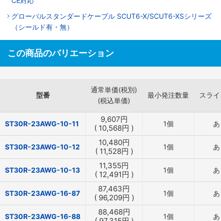
CE対応
グローバルスタンダードケーブル SCUT6-X/SCUT6-XSシリーズ
（シールド有・無）
この商品のバリエーション
通常単価(税別)
型番
最小発注数量
スライ
(税込単価)
9,607
円
ST30R-23AWG-10-11
1個
あ
(
10,568
円
)
10,480
円
ST30R-23AWG-10-12
1個
あ
(
11,528
円
)
11,355
円
ST30R-23AWG-10-13
1個
あ
(
12,491
円
)
87,463
円
ST30R-23AWG-16-87
1個
あ
(
96,209
円
)
88,468
円
ST30R-23AWG-16-88
1個
あ
(
97,315
円
)