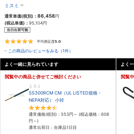
ル（シールド無・有）
ミスミ
86,458
通常単価(税別)：
円
(税込単価)：
95,104
円
当日出荷可能
平均満足度
5.0
5
この商品のレビューをみる（1件）
よく一緒に見られています
よく一
閲覧中の商品と併せてご検討ください
閲覧
ミスミ
SS300RCM CM（UL LISTED規格・
NEPA対応） 小径
4.7
通常価格(税別)：
553
円
～
(税込価格：
608
円
～)
通常出荷日：在庫品1日目