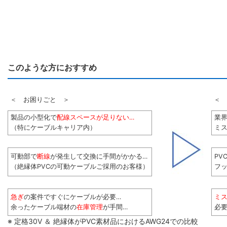
このような方におすすめ
＜ お困りごと ＞
＜ 
製品の小型化で
配線スペースが足りない…
業
（特にケーブルキャリア内）
ミス
可動部で
断線
が発生して交換に手間がかかる…
PV
（絶縁体PVCの可動ケーブルご採用のお客様）
フ
急ぎ
の案件ですぐにケーブルが必要…
ミ
余ったケーブル端材の
在庫管理
が手間…
必
※ 定格30V ＆ 絶縁体がPVC素材品におけるAWG24での比較