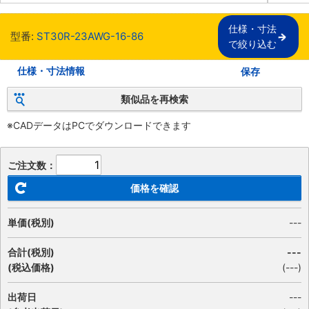
仕様・寸法

型番:
ST30R-23AWG-16-86
で絞り込む
仕様・寸法情報
保存
類似品を再検索
※CADデータはPCでダウンロードできます
ご注文数：
価格を確認
単価(税別)
---
合計(税別)
---
(税込価格)
(
---
)
出荷日
---