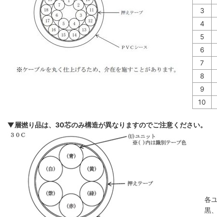
3
4
5
6
7
8
9
10
▼層撚り品は、30芯のみ構造が異なりますのでご注意ください。
各
黒