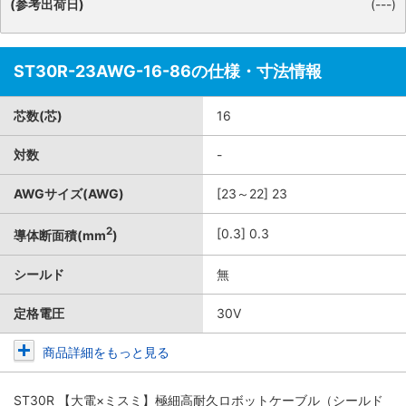
(参考出荷日)
(---)
ST30R-23AWG-16-86の仕様・寸法情報
芯数(芯)
16
対数
-
AWGサイズ(AWG)
[23～22] 23
2
[0.3] 0.3
導体断面積(mm
)
シールド
無
定格電圧
30V
商品詳細をもっと見る
ST30R 【大電×ミスミ】極細高耐久ロボットケーブル（シールド