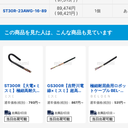
89,474
円
ST30R-23AWG-16-89
1個
あ
(
98,421
円
)
この商品を見た人は、こんな商品も見ています
ST300R 【大電×ミ
GS300R【吉野川電
極細耐屈曲用ロボッ
スミ】極細高耐久ロ
線×ミスミ】超高屈
トケーブル BEL-
ボットケーブル（シ
曲銅合金ロボットケ
RBT 20276シリー
ミスミ
ミスミ
ＢＥＬＤＥＮ
ールド無・有）
ーブル（シールド
ズ UL／CE シールド
通常価格(税別)：
793
円
～
通常価格(税別)：
867
円
～
通常価格(税別)：
531
円
～
無・有）
有・無
在庫品1日目
在庫品1日目
在庫品1日目～
当日出荷可能
当日出荷可能
当日出荷可能