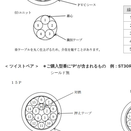
線
＜ ツイストペア ＞ ※ご購入型番に"P"が含まれるもの 例：ST30R-
シールド無