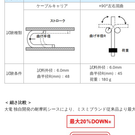
ケーブルキャリア
±90°左右屈曲
試験種類
試料外径：6.0mm
試料外径：6.0mm
試験条件
曲半径R(mm)：45
曲半径R(mm)：48
荷重：180ｇ
＜ 細さ比較 ＞
大電
独自開発の耐摩耗シースにより、ミスミブランド従来品より最大