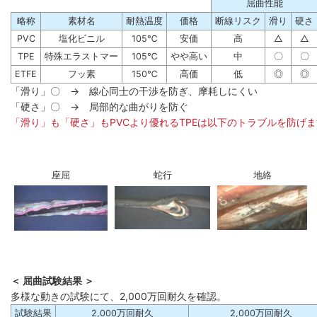
屈曲性能
略称
素材名
耐熱温度
価格
断線リスク
滑り
硬さ
PVC
塩化ビニル
105℃
安価
高
△
△
TPE
特殊エラストマー
105℃
やや高い
中
〇
〇
ETFE
フッ素
150℃
高価
低
◎
◎
「滑り」〇 → 線心同士の干渉を防ぎ、摩耗しにくい
「硬さ」〇 → 局部的な曲がりを防ぐ
「滑り」も「硬さ」もPVCより優れるTPEは以下のトラブルを防げ
座屈
蛇行
地絡
＜ 屈曲試験結果 ＞
多様な動きの試験にて、2,000万回耐久を確認。
試験結果
2,000万回耐久
2,000万回耐久