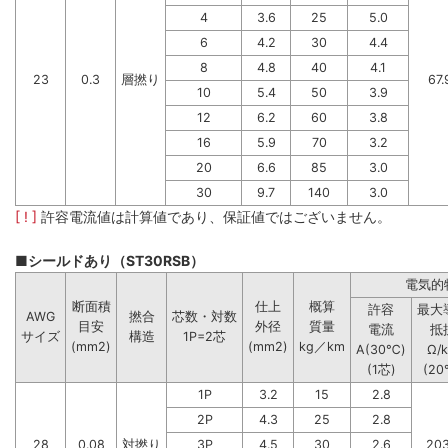
4
3.6
25
5.0
6
4.2
30
4.4
8
4.8
40
4.1
23
0.3
層撚り
67.
10
5.4
50
3.9
12
6.2
60
3.8
16
5.9
70
3.2
20
6.6
85
3.0
30
9.7
140
3.0
[ ! ]
許容電流値は計算値であり、保証値ではございません。
■シールドあり（ST30RSB）
電気的
断面積
仕上
概算
許容
最大
AWG
撚合
芯数・対数
目安
外径
質量
電流
抵
サイズ
構造
1P=2芯
(mm2)
(mm2)
kg／km
A(30℃)
Ω/
(1芯)
(20
1P
3.2
15
2.8
2P
4.3
25
2.8
28
0.08
対撚り
3P
4.5
30
2.6
203