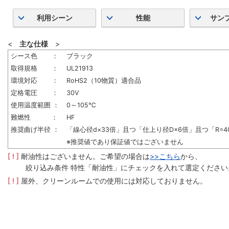
利用シーン
性能
サン
<
主な仕様
>
シース色 ：
ブラック
取得規格 ：
UL21913
環境対応 ：
RoHS2（10物質）適合品
定格電圧 ：
30V
使用温度範囲 ：
0～105℃
難燃性 ：
HF
推奨曲げ半径 ：
「線心径d×33倍」且つ「仕上り径D×6倍」且つ「R=4
※推奨値であり保証値ではございません
[ ! ]
耐油性はございません。ご希望の場合は
>>こちら
から、
絞り込み条件 特性「耐油性」にチェックを入れて選定ください
[ ! ]
屋外、クリーンルームでの使用には対応しておりません。