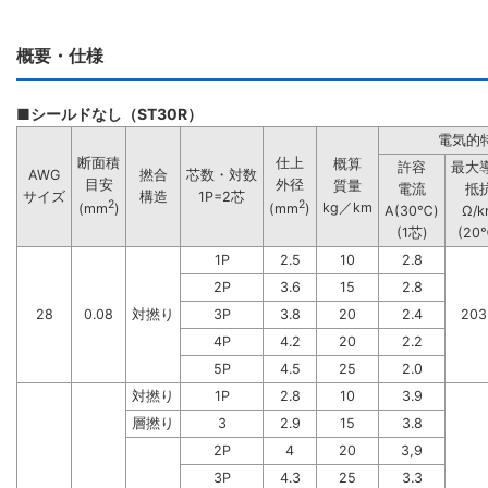
概要・仕様
■シールドなし（ST30R）
電気的
断面積
仕上
概算
許容
最大
AWG
撚合
芯数・対数
目安
外径
質量
電流
抵
サイズ
構造
1P=2芯
2
2
kg／km
(mm
)
(mm
)
A(30℃)
Ω/k
(1芯)
(20
1P
2.5
10
2.8
2P
3.6
15
2.8
28
0.08
対撚り
3P
3.8
20
2.4
203
4P
4.2
20
2.2
5P
4.5
25
2.0
対撚り
1P
2.8
10
3.9
層撚り
3
2.9
15
3.8
2P
4
20
3,9
3P
4.3
25
3.3