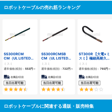
ロボットケーブルの売れ筋ランキング
SS300RCM
SS300RCMSB
ST300R 【大電×ミ
CM（UL LISTED規
CM（UL LISTED規
スミ】極細高耐久ロ
格・NEPA対応） 小
格・NEPA対応） 小
ボットケーブル（シ
ミスミ
ミスミ
ミスミ
径
径 シールド付
ールド無・有）
通常価格(税別)：
553
円
～
通常価格(税別)：
722
円
～
通常価格(税別)：
793
円
～
在庫品1日目
在庫品1日目
在庫品1日目
当日出荷可能
当日出荷可能
当日出荷可能
4.7
4.5
ロボットケーブルに関連する通販・販売特集