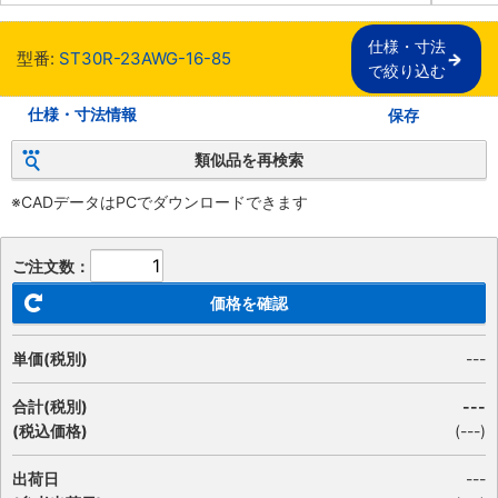
仕様・寸法

型番:
ST30R-23AWG-16-85
で絞り込む
仕様・寸法情報
保存
類似品を再検索
※CADデータはPCでダウンロードできます
ご注文数：
価格を確認
単価(税別)
---
合計(税別)
---
(税込価格)
(
---
)
出荷日
---