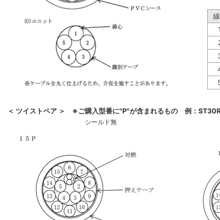
線
＜ ツイストペア ＞ ※ご購入型番に"P"が含まれるもの 例：ST30R-
シールド無