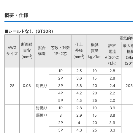
概要・仕様
■シールドなし（ST30R）
電気的
断面積
仕上
概算
許容
最大
AWG
撚合
芯数・対数
目安
外径
質量
電流
抵
サイズ
構造
1P=2芯
2
2
kg／km
(mm
)
(mm
)
A(30℃)
Ω/k
(1芯)
(20
1P
2.5
10
2.8
2P
3.6
15
2.8
28
0.08
対撚り
3P
3.8
20
2.4
203
4P
4.2
20
2.2
5P
4.5
25
2.0
対撚り
1P
2.8
10
3.9
層撚り
3
2.9
15
3.8
2P
4
20
3,9
3P
4.3
25
3.3