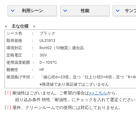
利用シーン
性能
サン
<
主な仕様
>
シース色 ：
ブラック
取得規格 ：
UL21913
環境対応 ：
RoHS2（10物質）適合品
定格電圧 ：
30V
使用温度範囲 ：
0～105℃
難燃性 ：
HF
推奨曲げ半径 ：
「線心径d×33倍」且つ「仕上り径D×6倍」且つ「R=4
※推奨値であり保証値ではございません
[ ! ]
耐油性はございません。ご希望の場合は
>>こちら
から、
絞り込み条件 特性「耐油性」にチェックを入れて選定ください
[ ! ]
屋外、クリーンルームでの使用には対応しておりません。