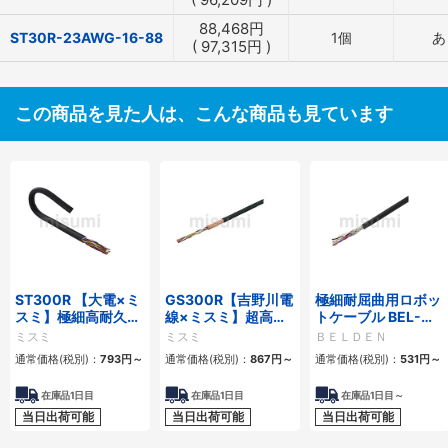
88,468
円
ST30R-23AWG-16-88
1個
あ
(
97,315
円
)
この商品を見た人は、こんな商品も見ています
ST300R 【大電×ミ
GS300R【吉野川電
極細耐屈曲用ロボッ
スミ】極細高耐久ロ
線×ミスミ】超高屈
トケーブル BEL-
ボットケーブル（シ
曲銅合金ロボットケ
RBT 20276シリー
ミスミ
ミスミ
ＢＥＬＤＥＮ
ールド無・有）
ーブル（シールド
ズ UL／CE シールド
通常価格(税別)：
793
円
～
通常価格(税別)：
867
円
～
通常価格(税別)：
531
円
～
無・有）
有・無
在庫品1日目
在庫品1日目
在庫品1日目～
当日出荷可能
当日出荷可能
当日出荷可能