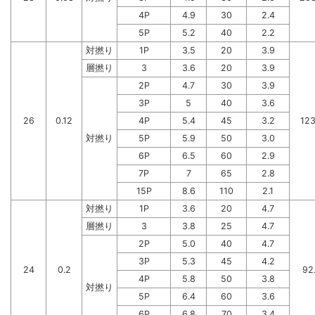
4P
4.9
30
2.4
5P
5.2
40
2.2
対撚り
1P
3.5
20
3.9
層撚り
3
3.6
20
3.9
2P
4.7
30
3.9
3P
5
40
3.6
26
0.12
4P
5.4
45
3.2
123
対撚り
5P
5.9
50
3.0
6P
6.5
60
2.9
7P
7
65
2.8
15P
8.6
110
2.1
対撚り
1P
3.6
20
4.7
層撚り
3
3.8
25
4.7
2P
5.0
40
4.7
3P
5.3
45
4.2
24
0.2
92
4P
5.8
50
3.8
対撚り
5P
6.4
60
3.6
6P
6.8
70
3.4