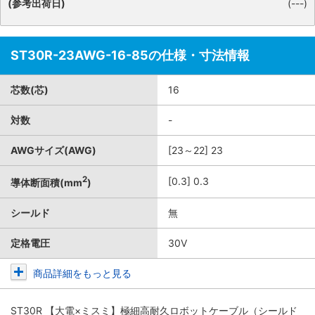
(参考出荷日)
(---)
ST30R-23AWG-16-85の仕様・寸法情報
芯数(芯)
16
対数
-
AWGサイズ(AWG)
[23～22] 23
2
[0.3] 0.3
導体断面積(mm
)
シールド
無
定格電圧
30V
商品詳細をもっと見る
ST30R 【大電×ミスミ】極細高耐久ロボットケーブル（シールド