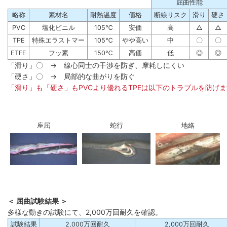
屈曲性能
略称
素材名
耐熱温度
価格
断線リスク
滑り
硬さ
PVC
塩化ビニル
105℃
安価
高
△
△
TPE
特殊エラストマー
105℃
やや高い
中
〇
〇
ETFE
フッ素
150℃
高価
低
◎
◎
「滑り」〇 → 線心同士の干渉を防ぎ、摩耗しにくい
「硬さ」〇 → 局部的な曲がりを防ぐ
「滑り」も「硬さ」もPVCより優れるTPEは以下のトラブルを防げ
座屈
蛇行
地絡
＜ 屈曲試験結果 ＞
多様な動きの試験にて、2,000万回耐久を確認。
試験結果
2,000万回耐久
2,000万回耐久