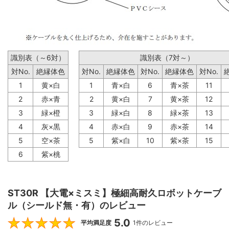
識別表（～6対）
識別表（7対～）
対No.
絶縁体色
対No.
絶縁体色
対No.
絶縁体色
対No.
1
黄×白
1
青×白
6
青×茶
11
2
赤×青
2
黄×白
7
黄×茶
12
3
緑×橙
3
緑×白
8
緑×茶
13
4
灰×黒
4
赤×白
9
赤×茶
14
5
空×茶
5
紫×白
10
紫×茶
15
6
紫×桃
ST30R 【大電×ミスミ】極細高耐久ロボットケーブ
ル（シールド無・有）のレビュー
5.0
5
平均満足度
1件のレビュー