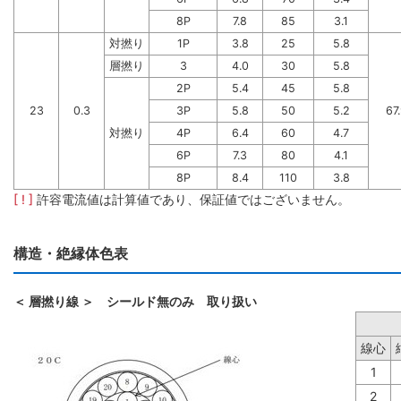
8P
7.8
85
3.1
対撚り
1P
3.8
25
5.8
層撚り
3
4.0
30
5.8
2P
5.4
45
5.8
23
0.3
3P
5.8
50
5.2
67
対撚り
4P
6.4
60
4.7
6P
7.3
80
4.1
8P
8.4
110
3.8
[ ! ]
許容電流値は計算値であり、保証値ではございません。
構造・絶縁体色表
＜ 層撚り線 ＞ シールド無のみ 取り扱い
線心
1
2