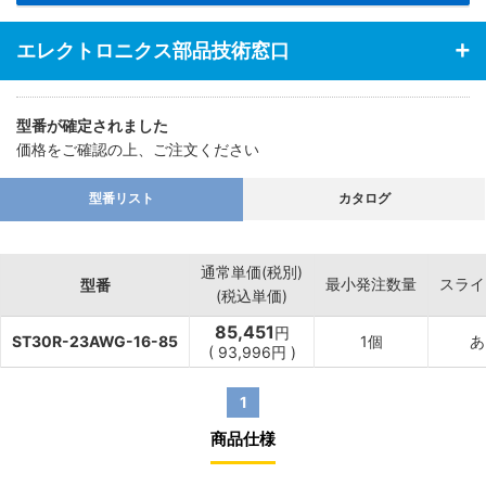
エレクトロニクス部品技術窓口
型番が確定されました
価格をご確認の上、ご注文ください
型番リスト
カタログ
通常単価(税別)
最小発注数量
スライ
型番
(税込単価)
85,451
円
ST30R-23AWG-16-85
1個
あ
(
93,996
円
)
1
商品仕様