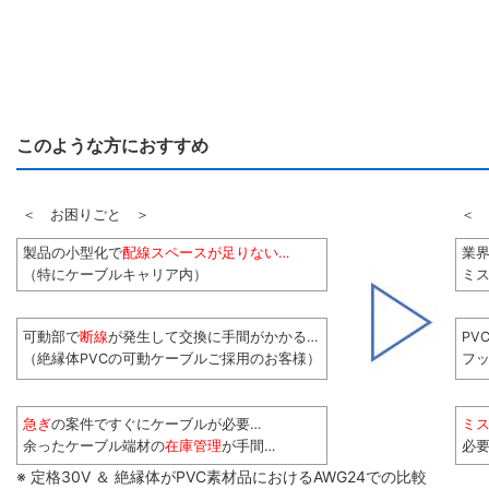
このような方におすすめ
＜ お困りごと ＞
＜ 
製品の小型化で
配線スペースが足りない…
業
（特にケーブルキャリア内）
ミス
可動部で
断線
が発生して交換に手間がかかる…
PV
（絶縁体PVCの可動ケーブルご採用のお客様）
フ
急ぎ
の案件ですぐにケーブルが必要…
ミ
余ったケーブル端材の
在庫管理
が手間…
必
※ 定格30V ＆ 絶縁体がPVC素材品におけるAWG24での比較