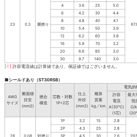
4
3.6
25
5.0
6
4.2
30
4.4
8
4.8
40
4.1
23
0.3
層撚り
67.
10
5.4
50
3.9
12
6.2
60
3.8
16
5.9
70
3.2
20
6.6
85
3.0
30
9.7
140
3.0
[ ! ]
許容電流値は計算値であり、保証値ではございません。
■シールドあり（ST30RSB）
電気的
断面積
仕上
概算
許容
最大
AWG
撚合
芯数・対数
目安
外径
質量
電流
抵
サイズ
構造
1P=2芯
(mm2)
(mm2)
kg／km
A(30℃)
Ω/
(1芯)
(20
1P
3.2
15
2.8
2P
4.3
25
2.8
28
0.08
対撚り
3P
4.5
30
2.6
203