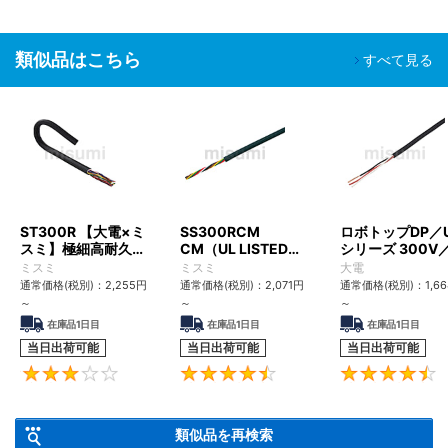
類似品はこちら
すべて見る
ST300R 【大電×ミ
SS300RCM
ロボトップDP／
スミ】極細高耐久ロ
CM（UL LISTED規
シリーズ 300V
ボットケーブル（シ
格・NEPA対応） 小
UL2517
ミスミ
ミスミ
大電
ールド無・有）
径
通常価格(税別)：
2,255
円
通常価格(税別)：
2,071
円
通常価格(税別)：
1,6
～
～
～
在庫品1日目
在庫品1日目
在庫品1日目
当日出荷可能
当日出荷可能
当日出荷可能
3
4.6
類似品を再検索