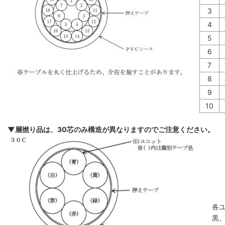
3
4
5
6
7
8
9
10
▼層撚り品は、30芯のみ構造が異なりますのでご注意ください。
各
黒