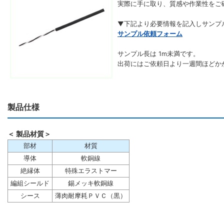
実際に手に取り、質感や作業性をご
▼下記より必要情報を記入しサンプ
サンプル依頼フォーム
サンプル長は 1m未満です。
出荷にはご依頼日より一週間ほどか
製品仕様
＜ 製品材質＞
部材
材質
導体
軟銅線
絶縁体
特殊エラストマー
編組シールド
錫メッキ軟銅線
シース
薄肉耐摩耗ＰＶＣ（黒）