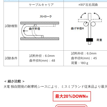
ケーブルキャリア
±90°左右屈曲
試験種類
試料外径：6.0mm
試料外径：6.0mm
試験条件
曲半径R(mm)：45
曲半径R(mm)：48
荷重：180ｇ
＜ 細さ比較 ＞
大電
独自開発の耐摩耗シースにより、ミスミブランド従来品より最大