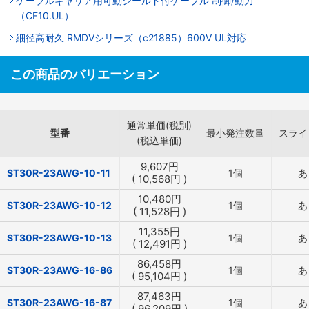
ケーブルキャリア用可動シールド付ケーブル 制御/動力
（CF10.UL）
細径高耐久 RMDVシリーズ（c21885）600V UL対応
この商品のバリエーション
通常単価(税別)
型番
最小発注数量
スライ
(税込単価)
9,607
円
ST30R-23AWG-10-11
1個
あ
(
10,568
円
)
10,480
円
ST30R-23AWG-10-12
1個
あ
(
11,528
円
)
11,355
円
ST30R-23AWG-10-13
1個
あ
(
12,491
円
)
86,458
円
ST30R-23AWG-16-86
1個
あ
(
95,104
円
)
87,463
円
ST30R-23AWG-16-87
1個
あ
(
96,209
円
)