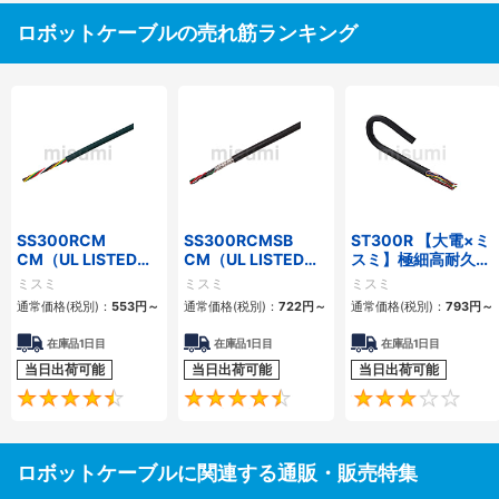
ロボットケーブルの売れ筋ランキング
SS300RCM
SS300RCMSB
ST300R 【大電×ミ
CM（UL LISTED規
CM（UL LISTED規
スミ】極細高耐久ロ
格・NEPA対応） 小
格・NEPA対応） 小
ボットケーブル（シ
ミスミ
ミスミ
ミスミ
径
径 シールド付
ールド無・有）
通常価格(税別)：
553
円
～
通常価格(税別)：
722
円
～
通常価格(税別)：
793
円
～
在庫品1日目
在庫品1日目
在庫品1日目
当日出荷可能
当日出荷可能
当日出荷可能
4.7
4.5
ロボットケーブルに関連する通販・販売特集