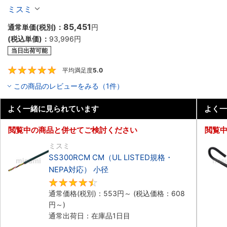
ル（シールド無・有）
ミスミ
85,451
通常単価(税別)：
円
(税込単価)：
93,996
円
当日出荷可能
平均満足度
5.0
5
この商品のレビューをみる（1件）
よく一緒に見られています
よく一
閲覧中の商品と併せてご検討ください
閲覧
ミスミ
SS300RCM CM（UL LISTED規格・
NEPA対応） 小径
4.7
通常価格(税別)：
553
円
～
(税込価格：
608
円
～)
通常出荷日：在庫品1日目