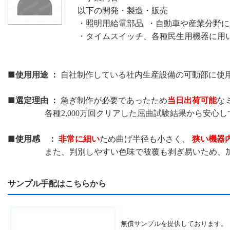
以下の開発・製造・販売
・照明用給電部品 ・自動車や産業分野
・タイムスイッチ、各種民生用機器に用
■使用用途 ：
自社制作している社内生産設備の可動部に使
■選定理由 ：
当日出荷可能
急ぎ制作が必要であったため
な
各種2,000万回クリアした屈曲試験結果から安心し
■使用感 ：
非常に細い
狭い機器
ため曲げ半径も小さく、
また、判別しやすい色味で被覆も剥ぎ易いため、加工
サンプル手配はこちらから
無償サンプルを提供しております。