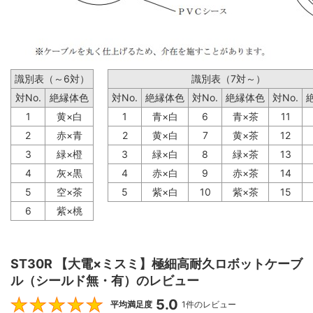
識別表（～6対）
識別表（7対～）
対No.
絶縁体色
対No.
絶縁体色
対No.
絶縁体色
対No.
1
黄×白
1
青×白
6
青×茶
11
2
赤×青
2
黄×白
7
黄×茶
12
3
緑×橙
3
緑×白
8
緑×茶
13
4
灰×黒
4
赤×白
9
赤×茶
14
5
空×茶
5
紫×白
10
紫×茶
15
6
紫×桃
ST30R 【大電×ミスミ】極細高耐久ロボットケーブ
ル（シールド無・有）のレビュー
5.0
5
平均満足度
1件のレビュー