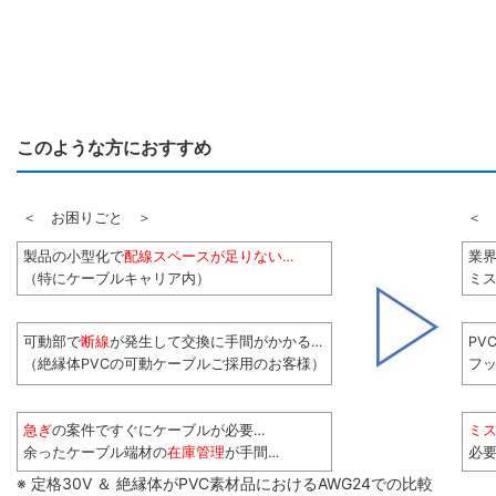
このような方におすすめ
＜ お困りごと ＞
＜ 
製品の小型化で
配線スペースが足りない…
業
（特にケーブルキャリア内）
ミス
可動部で
断線
が発生して交換に手間がかかる…
PV
（絶縁体PVCの可動ケーブルご採用のお客様）
フ
急ぎ
の案件ですぐにケーブルが必要…
ミ
余ったケーブル端材の
在庫管理
が手間…
必
※ 定格30V ＆ 絶縁体がPVC素材品におけるAWG24での比較