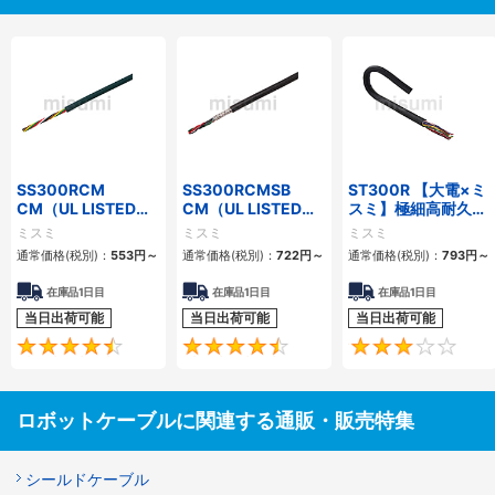
SS300RCM
SS300RCMSB
ST300R 【大電×ミ
CM（UL LISTED規
CM（UL LISTED規
スミ】極細高耐久ロ
格・NEPA対応） 小
格・NEPA対応） 小
ボットケーブル（シ
ミスミ
ミスミ
ミスミ
径
径 シールド付
ールド無・有）
通常価格(税別)：
553
円
～
通常価格(税別)：
722
円
～
通常価格(税別)：
793
円
～
在庫品1日目
在庫品1日目
在庫品1日目
当日出荷可能
当日出荷可能
当日出荷可能
4.7
4.5
ロボットケーブルに関連する通販・販売特集
シールドケーブル