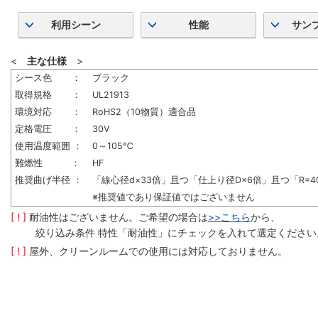
利用シーン
性能
サン
<
主な仕様
>
シース色 ：
ブラック
取得規格 ：
UL21913
環境対応 ：
RoHS2（10物質）適合品
定格電圧 ：
30V
使用温度範囲 ：
0～105℃
難燃性 ：
HF
推奨曲げ半径 ：
「線心径d×33倍」且つ「仕上り径D×6倍」且つ「R=4
※推奨値であり保証値ではございません
[ ! ]
耐油性はございません。ご希望の場合は
>>こちら
から、
絞り込み条件 特性「耐油性」にチェックを入れて選定ください
[ ! ]
屋外、クリーンルームでの使用には対応しておりません。