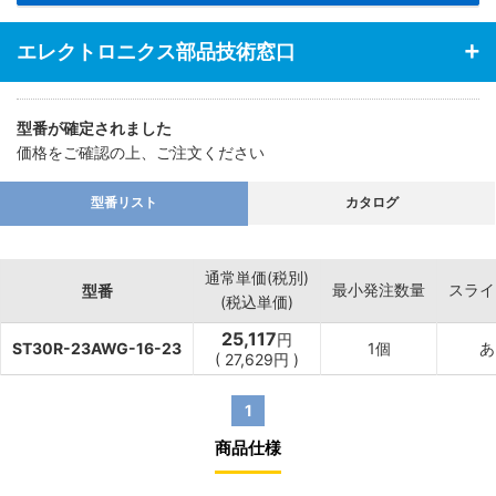
エレクトロニクス部品技術窓口
型番が確定されました
価格をご確認の上、ご注文ください
型番リスト
カタログ
通常単価(税別)
最小発注数量
スライ
型番
(税込単価)
25,117
円
ST30R-23AWG-16-23
1個
あ
(
27,629
円
)
1
商品仕様