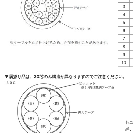
3
4
5
6
7
8
9
10
▼層撚り品は、30芯のみ構造が異なりますのでご注意ください。
各
黒