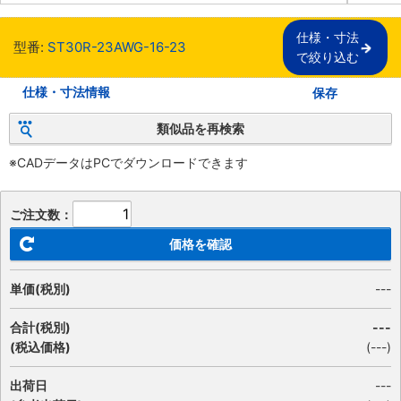
仕様・寸法

型番:
ST30R-23AWG-16-23
で絞り込む
仕様・寸法情報
保存
類似品を再検索
※CADデータはPCでダウンロードできます
ご注文数：
価格を確認
単価(税別)
---
合計(税別)
---
(税込価格)
(
---
)
出荷日
---