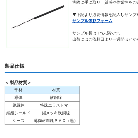
実際に手に取り、質感や作業性をご
▼下記より必要情報を記入しサンプ
サンプル依頼フォーム
サンプル長は 1m未満です。
出荷にはご依頼日より一週間ほどか
製品仕様
＜ 製品材質＞
部材
材質
導体
軟銅線
絶縁体
特殊エラストマー
編組シールド
錫メッキ軟銅線
シース
薄肉耐摩耗ＰＶＣ（黒）