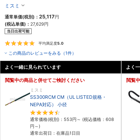
ル（シールド無・有）
ミスミ
25,117
通常単価(税別)：
円
(税込単価)：
27,629
円
当日出荷可能
平均満足度
5.0
5
この商品のレビューをみる（1件）
よく一緒に見られています
よく一
閲覧中の商品と併せてご検討ください
閲覧
ミスミ
SS300RCM CM（UL LISTED規格・
NEPA対応） 小径
4.7
通常価格(税別)：
553
円
～
(税込価格：
608
円
～)
通常出荷日：在庫品1日目