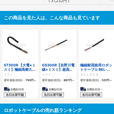
(
31,232
円
)
この商品を見た人は、こんな商品も見ています
ST300R 【大電×ミ
GS300R【吉野川電
極細耐屈曲用ロボッ
スミ】極細高耐久ロ
線×ミスミ】超高屈
トケーブル BEL-
ボットケーブル（シ
曲銅合金ロボットケ
RBT 20276シリー
ミスミ
ミスミ
ＢＥＬＤＥＮ
ールド無・有）
ーブル（シールド
ズ UL／CE シールド
通常価格(税別)：
793
円
～
通常価格(税別)：
867
円
～
通常価格(税別)：
531
円
～
無・有）
有・無
在庫品1日目
在庫品1日目
在庫品1日目～
当日出荷可能
当日出荷可能
当日出荷可能
ロボットケーブルの売れ筋ランキング