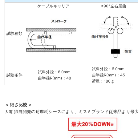
ケーブルキャリア
±90°左右屈曲
試験種類
試料外径：6.0mm
試料外径：6.0mm
試験条件
曲半径R(mm)：45
曲半径R(mm)：48
荷重：180ｇ
＜ 細さ比較 ＞
大電
独自開発の耐摩耗シースにより、ミスミブランド従来品より最大