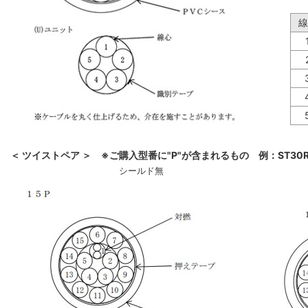
線
＜ ツイストペア ＞ ※ご購入型番に"P"が含まれるもの 例：ST30R-
シールド無