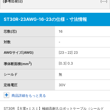
(参考出荷日)
(---)
ST30R-23AWG-16-23の仕様・寸法情報
芯数(芯)
16
対数
-
AWGサイズ(AWG)
[23～22] 23
2
[0.3] 0.3
導体断面積(mm
)
シールド
無
定格電圧
30V
商品詳細をもっと見る
ST30R 【大電×ミスミ】極細高耐久ロボットケーブル（シールド