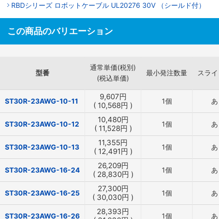
RBDシリーズ ロボットケーブル UL20276 30V （シールド付）
この商品のバリエーション
通常単価(税別)
型番
最小発注数量
スライ
(税込単価)
9,607
円
ST30R-23AWG-10-11
1個
あ
(
10,568
円
)
10,480
円
ST30R-23AWG-10-12
1個
あ
(
11,528
円
)
11,355
円
ST30R-23AWG-10-13
1個
あ
(
12,491
円
)
26,209
円
ST30R-23AWG-16-24
1個
あ
(
28,830
円
)
27,300
円
ST30R-23AWG-16-25
1個
あ
(
30,030
円
)
28,393
円
ST30R-23AWG-16-26
1個
あ