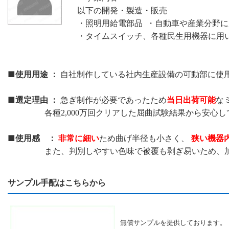
以下の開発・製造・販売
・照明用給電部品 ・自動車や産業分野
・タイムスイッチ、各種民生用機器に用
■使用用途 ：
自社制作している社内生産設備の可動部に使
■選定理由 ：
当日出荷可能
急ぎ制作が必要であったため
な
各種2,000万回クリアした屈曲試験結果から安心し
■使用感 ：
非常に細い
狭い機器
ため曲げ半径も小さく、
また、判別しやすい色味で被覆も剥ぎ易いため、加工
サンプル手配はこちらから
無償サンプルを提供しております。