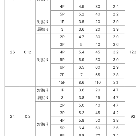
4P
4.9
30
2.4
5P
5.2
40
2.2
対撚り
1P
3.5
20
3.9
層撚り
3
3.6
20
3.9
2P
4.7
30
3.9
3P
5
40
3.6
26
0.12
4P
5.4
45
3.2
123
対撚り
5P
5.9
50
3.0
6P
6.5
60
2.9
7P
7
65
2.8
15P
8.6
110
2.1
対撚り
1P
3.6
20
4.7
層撚り
3
3.8
25
4.7
2P
5.0
40
4.7
3P
5.3
45
4.2
24
0.2
92
4P
5.8
50
3.8
対撚り
5P
6.4
60
3.6
6P
6.8
70
3.4