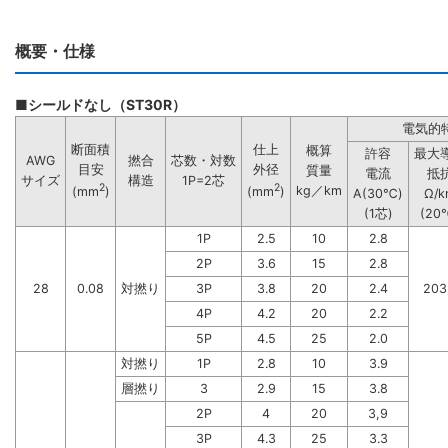
概要・仕様
■シールドなし（ST30R）
電気的
断面積
仕上
概算
許容
最大
AWG
撚合
芯数・対数
目安
外径
質量
電流
抵
サイズ
構造
1P=2芯
2
2
kg／km
(mm
)
(mm
)
A(30℃)
Ω/k
(1芯)
(20
1P
2.5
10
2.8
2P
3.6
15
2.8
28
0.08
対撚り
3P
3.8
20
2.4
203
4P
4.2
20
2.2
5P
4.5
25
2.0
対撚り
1P
2.8
10
3.9
層撚り
3
2.9
15
3.8
2P
4
20
3,9
3P
4.3
25
3.3