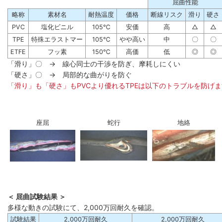
屈曲性能
略称
素材名
耐熱温度
価格
断線リスク
滑り
硬さ
PVC
塩化ビニル
105℃
安価
高
△
△
TPE
特殊エラストマー
105℃
やや高い
中
〇
〇
ETFE
フッ素
150℃
高価
低
◎
◎
「滑り」〇 → 線心同士の干渉を防ぎ、摩耗しにくい
「硬さ」〇 → 局部的な曲がりを防ぐ
「滑り」も「硬さ」もPVCより優れるTPEは以下のトラブルを防げ
座屈
蛇行
地絡
＜ 屈曲試験結果 ＞
多様な動きの試験にて、2,000万回耐久を確認。
試験結果
2,000万回耐久
2,000万回耐久