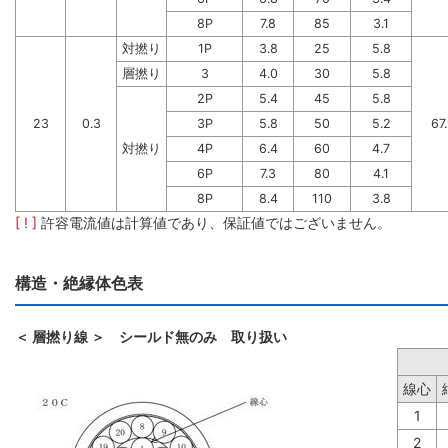
8P
7.8
85
3.1
対撚り
1P
3.8
25
5.8
層撚り
3
4.0
30
5.8
2P
5.4
45
5.8
23
0.3
3P
5.8
50
5.2
67
対撚り
4P
6.4
60
4.7
6P
7.3
80
4.1
8P
8.4
110
3.8
[ ! ]
許容電流値は計算値であり、保証値ではございません。
構造・絶縁体色表
＜ 層撚り線 ＞ シールド無のみ 取り扱い
線心
1
2