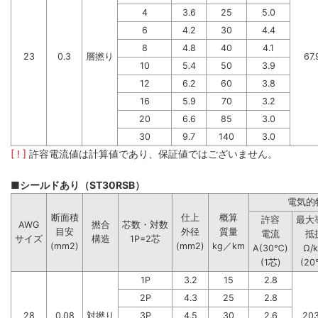
4
3.6
25
5.0
6
4.2
30
4.4
8
4.8
40
4.1
23
0.3
層撚り
67.
10
5.4
50
3.9
12
6.2
60
3.8
16
5.9
70
3.2
20
6.6
85
3.0
30
9.7
140
3.0
[ ! ]
許容電流値は計算値であり、保証値ではございません。
■シールドあり（ST30RSB）
電気的
断面積
仕上
概算
許容
最大
AWG
撚合
芯数・対数
目安
外径
質量
電流
抵
サイズ
構造
1P=2芯
(mm2)
(mm2)
kg／km
A(30℃)
Ω/
(1芯)
(20
1P
3.2
15
2.8
2P
4.3
25
2.8
28
0.08
対撚り
3P
4.5
30
2.6
203