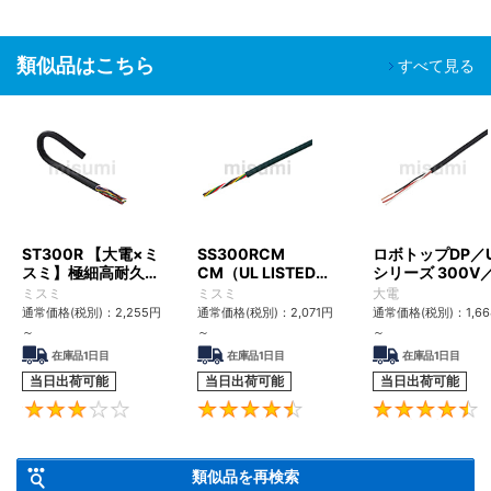
類似品はこちら
すべて見る
ST300R 【大電×ミ
SS300RCM
ロボトップDP／
スミ】極細高耐久ロ
CM（UL LISTED規
シリーズ 300V
ボットケーブル（シ
格・NEPA対応） 小
UL2517
ミスミ
ミスミ
大電
ールド無・有）
径
通常価格(税別)：
2,255
円
通常価格(税別)：
2,071
円
通常価格(税別)：
1,6
～
～
～
在庫品1日目
在庫品1日目
在庫品1日目
当日出荷可能
当日出荷可能
当日出荷可能
3
4.6
類似品を再検索