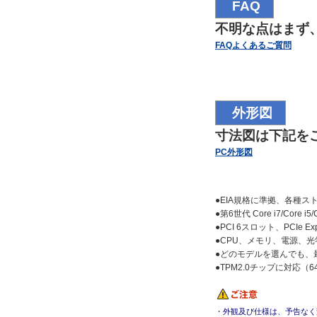
FAQ
不明な点はまず
FAQよくあるご質問
外形図
寸法図は下記を
PC外形図
●EIA規格に準拠、各種
●第6世代 Core i7/Core i
●PCI 6スロット、PCIe 
●CPU、メモリ、電源、
●どのモデルを選んでも、
●TPM2.0チップに対応（
・外観及び仕様は、予告なく