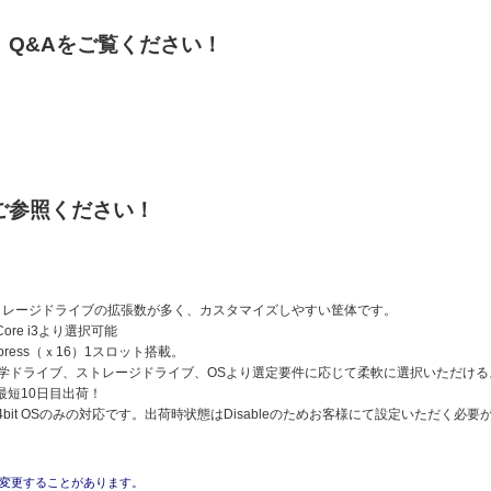
、Q&Aをご覧ください！
ご参照ください！
ストレージドライブの拡張数が多く、カスタマイズしやすい筐体です。
5/Core i3より選択可能
Express（ｘ16）1スロット搭載。
光学ドライブ、ストレージドライブ、OSより選定要件に応じて柔軟に選択いただけ
最短10日目出荷！
64bit OSのみの対応です。出荷時状態はDisableのためお客様にて設定いただく必
変更することがあります。