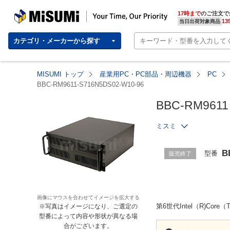
MISUMI | Your Time, Our Priority
17時まで
のご注文で
13
当日出荷対象商品
カテゴリ・メーカーから探す
MISUMI トップ
産業用PC・PC部品・周辺機器
PC
BBC-RM9611-S716N5DS02-W10-96
BBC-RM96
ミスミ
B
型番
販売終了
画像にマウスを合わせてイメージを拡大する
第6世代Intel（R)
※写真はイメージになり、ご選定の
型番によって内容や形状が異なる場
合がございます。