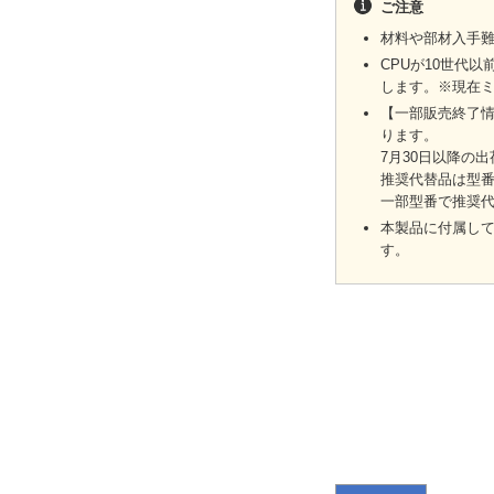
ご注意
材料や部材入手
CPUが10世代以
します。※現在ミ
【一部販売終了情報
ります。
7月30日以降の
推奨代替品は型番
一部型番で推奨
本製品に付属して
す。