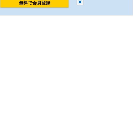
閉じる
無料で会員登録
すべて削除
比較する
ミスミについて
企業情報
採用情報
環境への取り組み
国/地域/言語