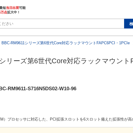
最短
当日出荷
5万点
拡大中！
BBC-RM9611シリーズ第6世代Core対応ラックマウントFAPC6PCI・1PCIe
11シリーズ第6世代Core対応ラックマウントFAP
BC-RM9611-S716N5DS02-W10-96
Core（TM）プロセッサに対応した、PCI拡張スロットを6スロット備えた拡張性