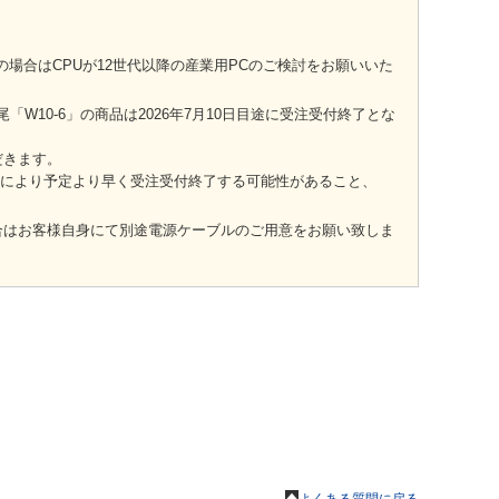
ご希望の場合はCPUが12世代以降の産業用PCのご検討をお願いいた
番末尾「W10-6」の商品は2026年7月10日目途に受注受付終了とな
だきます。
況により予定より早く受注受付終了する可能性があること、
場合はお客様自身にて別途電源ケーブルのご用意をお願い致しま