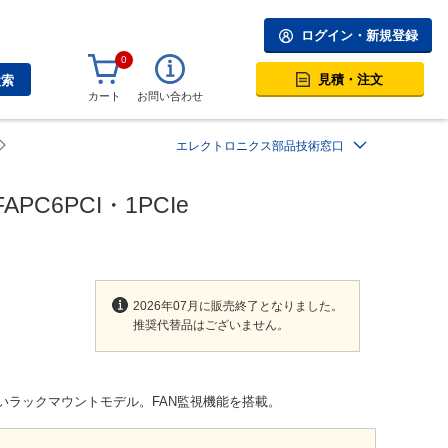
ログイン・新規登録
0
見積・注文
検索
カート
お問い合わせ
エレクトロニクス部品技術窓口
C6PCI・1PCIe
2026年07月に販売終了となりました。
推奨代替品はございません。
が高いラックマウントモデル。FAN監視機能を搭載。