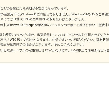
難などの影響により納期が不安定になっています。
前の産業用PCはWindows11に対応しておりません。Windows11のOSを
スミでは11世代CPUの産業用PCの取り扱いはございません。
】Windows10 Enterprise版2016バージョンのサポート終了に伴い、型
出荷を希望いただいた場合、出荷前倒しもしくはキャンセルを依頼させていた
末尾「W10-96」の商品となります。仕様の違いをご確認ください。部材状
代替品が販売終了の場合がございます、予めご了承ください。
いる電源ケーブルの定格電圧は125Vとなります。125V以上で使用される