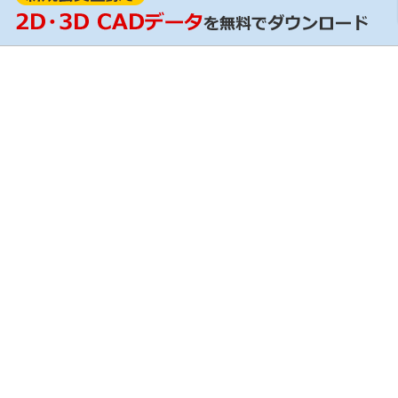
RoHS証明
ンロード / 設計支援ツール
輸出該非判定情報