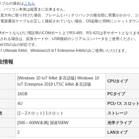
ラブルの場合は
こちら
合、パソコン本体は縦置きに出来ません。
垂直方向に取り付けた場合、フレームとバッテリパックの接合部に荷重がかかり、
、電源通信ケーブルが正しく接続されていない場合、OS起動と同時にシャットダウ
Mポートならびに増設用のCOMポート上でRS-485、RS-422は非サポートとなりま
を使用される場合は、拡張カードや、USB接続のシリアルコンバータをご使用ください。
bit OSのみの対応です。
7 Ultimate 64bit、Windows10 IoT Enterprise 64bitのみご使用いただけます。
法情報
[Windows 10 IoT 64bit 多言語版] Windows 10
CPUタイプ
IoT Enterprise 2019 LTSC 64bit 多言語版
16GB
PCタイプ
4U
PCIバス スロッ
数
[1～2スロット] 1スロット
ストレージ
[500～600W未満] 国産500W
光学ドライブ
2
LANタイプ