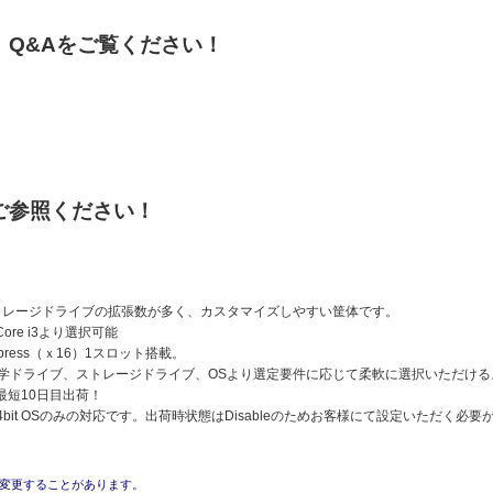
、Q&Aをご覧ください！
ご参照ください！
ストレージドライブの拡張数が多く、カスタマイズしやすい筐体です。
5/Core i3より選択可能
Express（ｘ16）1スロット搭載。
光学ドライブ、ストレージドライブ、OSより選定要件に応じて柔軟に選択いただけ
最短10日目出荷！
64bit OSのみの対応です。出荷時状態はDisableのためお客様にて設定いただく必
変更することがあります。