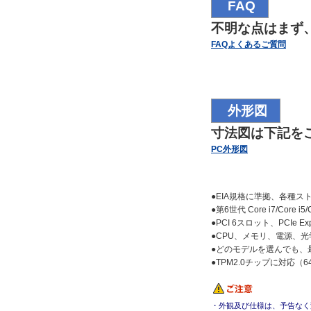
FAQ
不明な点はまず
FAQよくあるご質問
外形図
寸法図は下記を
PC外形図
●EIA規格に準拠、各種
●第6世代 Core i7/Core i
●PCI 6スロット、PCIe 
●CPU、メモリ、電源、
●どのモデルを選んでも、
●TPM2.0チップに対応（
・外観及び仕様は、予告なく