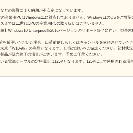
難などの影響により納期が不安定になっています。
前の産業用PCはWindows11に対応しておりません。Windows11のOSを
スミでは11世代CPUの産業用PCの取り扱いはございません。
】Windows10 Enterprise版2016バージョンのサポート終了に伴い、型
出荷を希望いただいた場合、出荷前倒しもしくはキャンセルを依頼させていた
末尾「W10-96」の商品となります。仕様の違いをご確認ください。部材状
代替品が販売終了の場合がございます、予めご了承ください。
いる電源ケーブルの定格電圧は125Vとなります。125V以上で使用される