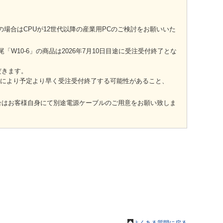
ご希望の場合はCPUが12世代以降の産業用PCのご検討をお願いいた
番末尾「W10-6」の商品は2026年7月10日目途に受注受付終了とな
だきます。
況により予定より早く受注受付終了する可能性があること、
場合はお客様自身にて別途電源ケーブルのご用意をお願い致しま