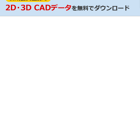
RoHS証明
ンロード / 設計支援ツール
輸出該非判定情報