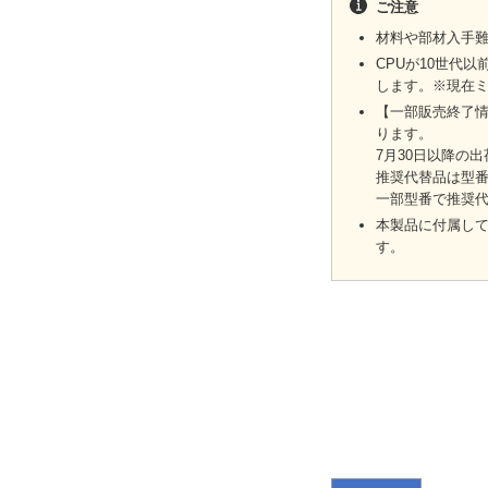
ご注意
材料や部材入手
CPUが10世代以
します。※現在ミ
【一部販売終了情報
ります。
7月30日以降の
推奨代替品は型番
一部型番で推奨
本製品に付属して
す。