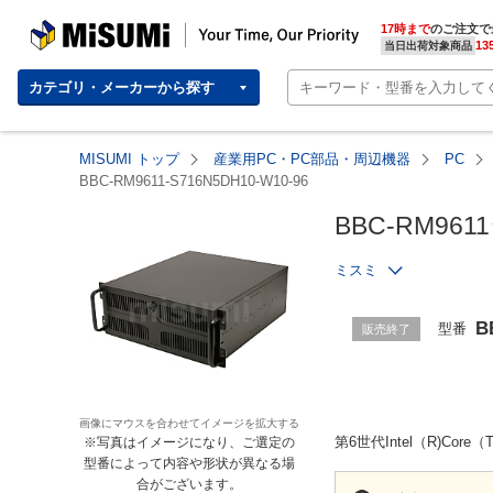
MISUMI | Your Time, Our Priority
17時まで
のご注文で
13
当日出荷対象商品
カテゴリ・メーカーから探す
MISUMI トップ
産業用PC・PC部品・周辺機器
PC
BBC-RM9611-S716N5DH10-W10-96
BBC-RM96
ミスミ
B
型番
販売終了
画像にマウスを合わせてイメージを拡大する
第6世代Intel（R)
※写真はイメージになり、ご選定の
型番によって内容や形状が異なる場
合がございます。