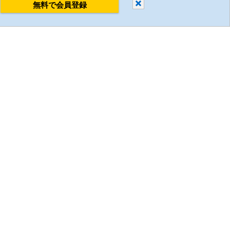
閉じる
無料で会員登録
すべて削除
比較する
ミスミについて
企業情報
採用情報
環境への取り組み
国/地域/言語