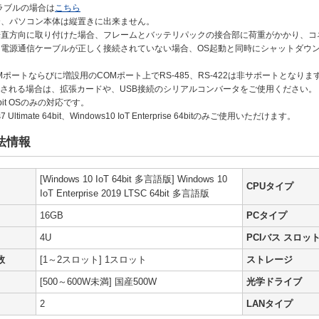
ラブルの場合は
こちら
合、パソコン本体は縦置きに出来ません。
垂直方向に取り付けた場合、フレームとバッテリパックの接合部に荷重がかかり、
、電源通信ケーブルが正しく接続されていない場合、OS起動と同時にシャットダウ
Mポートならびに増設用のCOMポート上でRS-485、RS-422は非サポートとなりま
を使用される場合は、拡張カードや、USB接続のシリアルコンバータをご使用ください。
bit OSのみの対応です。
7 Ultimate 64bit、Windows10 IoT Enterprise 64bitのみご使用いただけます。
法情報
[Windows 10 IoT 64bit 多言語版] Windows 10
CPUタイプ
IoT Enterprise 2019 LTSC 64bit 多言語版
16GB
PCタイプ
4U
PCIバス スロッ
数
[1～2スロット] 1スロット
ストレージ
[500～600W未満] 国産500W
光学ドライブ
2
LANタイプ