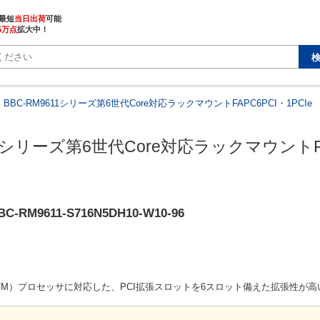
最短
当日出荷
5万点
拡大中！
BBC-RM9611シリーズ第6世代Core対応ラックマウントFAPC6PCI・1PCIe
11シリーズ第6世代Core対応ラックマウントFAP
BC-RM9611-S716N5DH10-W10-96
Core（TM）プロセッサに対応した、PCI拡張スロットを6スロット備えた拡張性