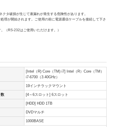
コネクタ破損が生じて液漏れが発生する危険性があります。
ン処理が開始されます。ご使用の前に電源通信ケーブルを接続して下さ
す。（RS-232はご使用いただけます。）
[Intel（R) Core（TM) i7] Intel（R）Core（TM）
i7-6700（3.40GHz）
19インチラックマウント
ト数
[4～6スロット] 6スロット
[HDD] HDD 1TB
DVDマルチ
1000BASE