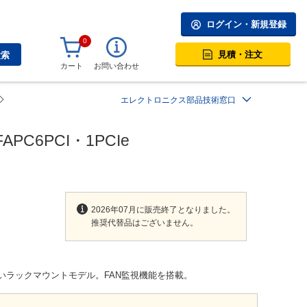
ログイン・新規登録
0
見積・注文
検索
カート
お問い合わせ
エレクトロニクス部品技術窓口
C6PCI・1PCIe
2026年07月に販売終了となりました。
推奨代替品はございません。
が高いラックマウントモデル。FAN監視機能を搭載。