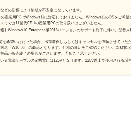
難などの影響により納期が不安定になっています。
前の産業用PCはWindows11に対応しておりません。Windows11のOSを
スミでは11世代CPUの産業用PCの取り扱いはございません。
】Windows10 Enterprise版2016バージョンのサポート終了に伴い、型
出荷を希望いただいた場合、出荷前倒しもしくはキャンセルを依頼させていた
末尾「W10-96」の商品となります。仕様の違いをご確認ください。部材状
代替品が販売終了の場合がございます、予めご了承ください。
いる電源ケーブルの定格電圧は125Vとなります。125V以上で使用される