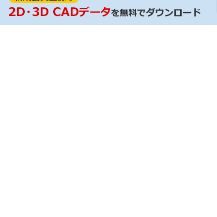
RoHS証明
ンロード / 設計支援ツール
輸出該非判定情報