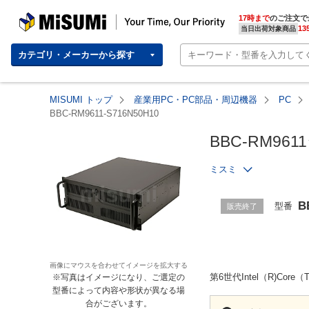
MISUMI | Your Time, Our Priority
17時まで
のご注文で
13
当日出荷対象商品
カテゴリ・メーカーから探す
MISUMI トップ
産業用PC・PC部品・周辺機器
PC
BBC-RM9611-S716N50H10
BBC-RM96
ミスミ
B
型番
販売終了
画像にマウスを合わせてイメージを拡大する
第6世代Intel（R)
※写真はイメージになり、ご選定の
型番によって内容や形状が異なる場
合がございます。