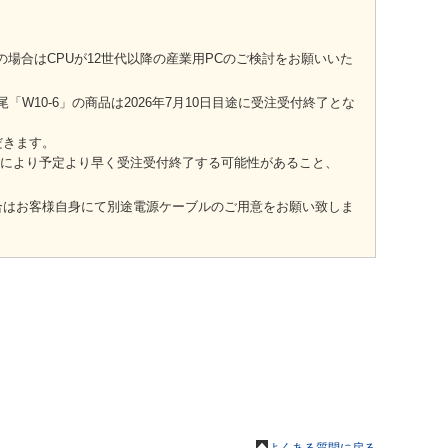
ご希望の場合はCPUが12世代以降の産業用PCのご検討をお願いいた
番末尾「W10-6」の商品は2026年7月10日目途に受注受付終了とな
だきます。
況により予定より早く受注受付終了する可能性があること、
場合はお客様自身にて別途電源ケーブルのご用意をお願い致しま