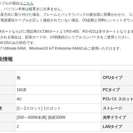
ラブルの場合は
こちら
合、パソコン本体は縦置きに出来ません。
垂直方向に取り付けた場合、フレームとバッテリパックの接合部に荷重がかかり、
、電源通信ケーブルが正しく接続されていない場合、OS起動と同時にシャットダウ
Mポートならびに増設用のCOMポート上でRS-485、RS-422は非サポートとなりま
を使用される場合は、拡張カードや、USB接続のシリアルコンバータをご使用ください。
bit OSのみの対応です。
7 Ultimate 64bit、Windows10 IoT Enterprise 64bitのみご使用いただけます。
法情報
無
CPUタイプ
16GB
PCタイプ
4U
PCIバス スロッ
数
[1～2スロット] 1スロット
ストレージ
[500～600W未満] 国産500W
光学ドライブ
2
LANタイプ