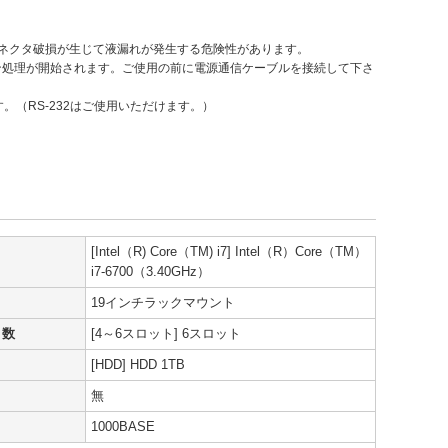
コネクタ破損が生じて液漏れが発生する危険性があります。
ン処理が開始されます。ご使用の前に電源通信ケーブルを接続して下さ
す。（RS-232はご使用いただけます。）
[Intel（R) Core（TM) i7] Intel（R）Core（TM）
i7-6700（3.40GHz）
19インチラックマウント
ト数
[4～6スロット] 6スロット
[HDD] HDD 1TB
無
1000BASE