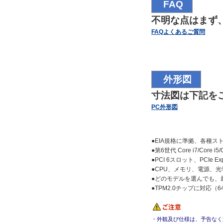
FAQ
不明な点はまず
FAQよくあるご質問
外形図
寸法図は下記を
PC外形図
●EIA規格に準拠、各種
●第6世代 Core i7/Core i
●PCI 6スロット、PCIe 
●CPU、メモリ、電源、
●どのモデルを選んでも、
●TPM2.0チップに対応（
・外観及び仕様は、予告なく