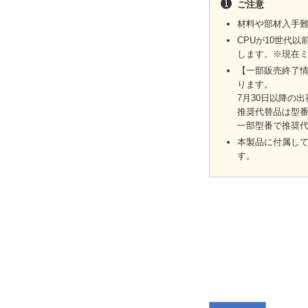
ご注意
材料や部材入手
CPUが10世代以
します。※現在ミ
【一部販売終了情報
ります。
7月30日以降の
推奨代替品は型番
一部型番で推奨
本製品に付属して
す。