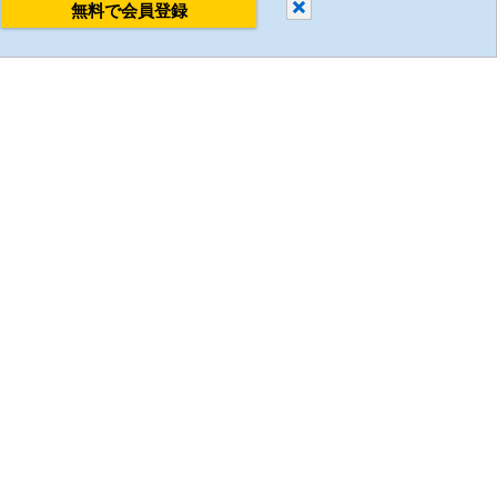
閉じる
無料で会員登録
すべて削除
比較する
ミスミについて
企業情報
採用情報
環境への取り組み
国/地域/言語