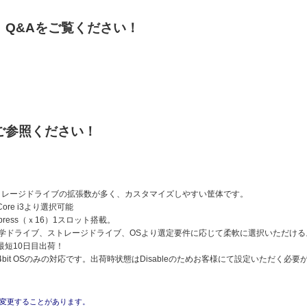
、Q&Aをご覧ください！
ご参照ください！
ストレージドライブの拡張数が多く、カスタマイズしやすい筐体です。
5/Core i3より選択可能
Express（ｘ16）1スロット搭載。
光学ドライブ、ストレージドライブ、OSより選定要件に応じて柔軟に選択いただけ
最短10日目出荷！
64bit OSのみの対応です。出荷時状態はDisableのためお客様にて設定いただく必
変更することがあります。