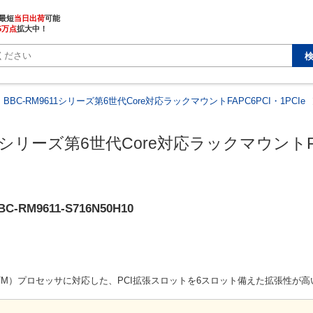
最短
当日出荷
5万点
拡大中！
BBC-RM9611シリーズ第6世代Core対応ラックマウントFAPC6PCI・1PCIe
11シリーズ第6世代Core対応ラックマウントFAP
BC-RM9611-S716N50H10
Core（TM）プロセッサに対応した、PCI拡張スロットを6スロット備えた拡張性