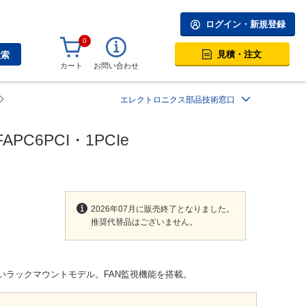
ログイン・新規登録
0
見積・注文
検索
カート
お問い合わせ
エレクトロニクス部品技術窓口
C6PCI・1PCIe
2026年07月に販売終了となりました。
推奨代替品はございません。
が高いラックマウントモデル。FAN監視機能を搭載。