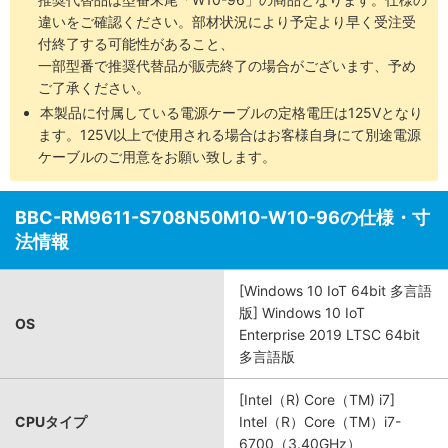
違いをご確認ください。部材状況により予定より早く受注受
付終了する可能性があること、
一部型番で推奨代替品が販売終了の場合がございます、予め
ご了承ください。
本製品に付属している電源ケーブルの定格電圧は125Vとなり
ます。125V以上で使用される場合はお客様自身にて別途電源
ケーブルのご用意をお願い致します。
BBC-RM9611-S708N50M10-W10-96の仕様・寸
法情報
[Windows 10 IoT 64bit 多言語
版] Windows 10 IoT
OS
Enterprise 2019 LTSC 64bit
多言語版
[Intel（R) Core（TM) i7]
CPUタイプ
Intel（R）Core（TM）i7-
6700（3.40GHz）