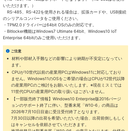
いただけます。）
RS-485、RS-422を使用される場合は、拡張カードや、USB接続
のシリアルコンバータをご使用ください。
・TPM2.0ドライバーは64bit OSのみの対応です。
・Bitlocker機能はWindows7 Ultimate 64bit、Windows10 IoT
Enterprise 64bitのみご使用いただけます。
ご注意
材料や部材入手難などの影響により納期が不安定になってい
ます。
CPUが10世代以前の産業用PCはWindows11に対応しており
ません。Windows11のOSをご希望の場合はCPUが12世代以降
の産業用PCのご検討をお願いいたします。※現在ミスミでは
11世代CPUの産業用PCの取り扱いはございません。
【一部販売終了情報】Windows10 Enterprise版2016バージ
ョンのサポート終了に伴い、型番末尾「W10-6」の商品は
2026年7月10日目途に受注受付終了となります。
7月30日以降の出荷を希望いただいた場合、出荷前倒しもしく
はキャンセルを依頼させていただきます。
推奨代替品は型番末尾「W10-96」の商品となります。仕様の