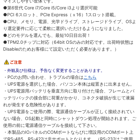
マイズしやすい筐体です。
●第6世代 Core i7/Core i5/Core i3より選択可能
●PCI 6スロット、PCIe Express（ｘ16）1スロット搭載。
●CPU、メモリ、電源、光学ドライブ、ストレージドライブ、OSよ
り選定要件に応じて柔軟に選択いただけるようになりました。
●どのモデルを選んでも、最短10日目出荷！
●TPM2.0チップに対応（64bit OSのみの対応です。出荷時状態は
Disableのためお客様にて設定いただく必要があります。）
・外観及び仕様は、予告なく変更することがあります。
・PCのお問い合わせ、トラブルの場合は
こちら
・UPS電源を選択した場合、パソコン本体は縦置きに出来ません。
・UPS電源用バッテリを垂直方向に取り付けた場合、フレームとバ
ッテリパックの接合部に荷重がかかり、コネクタ破損が生じて液漏
れが発生する危険性があります。
・UPS電源をご使用の際、電源通信ケーブルが正しく接続されてい
ない場合、OS起動と同時にシャットダウン処理が開始されます。ご
使用の前に電源通信ケーブルを接続して下さい。
・本製品のIOパネルのCOMポートならびに増設用のCOMポート上
でRS-485、RS-422は非サポートとなります。（RS-232はご使用