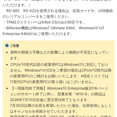
いただけます。）
RS-485、RS-422を使用される場合は、拡張カードや、USB接続
のシリアルコンバータをご使用ください。
・TPM2.0ドライバーは64bit OSのみの対応です。
・Bitlocker機能はWindows7 Ultimate 64bit、Windows10 IoT
Enterprise 64bitのみご使用いただけます。
ご注意
材料や部材入手難などの影響により納期が不安定になってい
ます。
CPUが10世代以前の産業用PCはWindows11に対応しており
ません。Windows11のOSをご希望の場合はCPUが12世代以降
の産業用PCのご検討をお願いいたします。※現在ミスミでは
11世代CPUの産業用PCの取り扱いはございません。
【一部販売終了情報】Windows10 Enterprise版2016バージ
ョンのサポート終了に伴い、型番末尾「W10-6」の商品は
2026年7月10日目途に受注受付終了となります。
7月30日以降の出荷を希望いただいた場合、出荷前倒しもしく
はキャンセルを依頼させていただきます。
推奨代替品は型番末尾「W10-96」の商品となります。仕様の