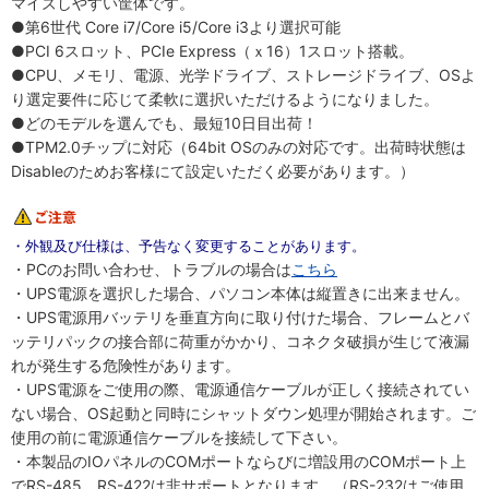
マイズしやすい筐体です。
●第6世代 Core i7/Core i5/Core i3より選択可能
●PCI 6スロット、PCIe Express（ｘ16）1スロット搭載。
●CPU、メモリ、電源、光学ドライブ、ストレージドライブ、OSよ
り選定要件に応じて柔軟に選択いただけるようになりました。
●どのモデルを選んでも、最短10日目出荷！
●TPM2.0チップに対応（64bit OSのみの対応です。出荷時状態は
Disableのためお客様にて設定いただく必要があります。）
・外観及び仕様は、予告なく変更することがあります。
・PCのお問い合わせ、トラブルの場合は
こちら
・UPS電源を選択した場合、パソコン本体は縦置きに出来ません。
・UPS電源用バッテリを垂直方向に取り付けた場合、フレームとバ
ッテリパックの接合部に荷重がかかり、コネクタ破損が生じて液漏
れが発生する危険性があります。
・UPS電源をご使用の際、電源通信ケーブルが正しく接続されてい
ない場合、OS起動と同時にシャットダウン処理が開始されます。ご
使用の前に電源通信ケーブルを接続して下さい。
・本製品のIOパネルのCOMポートならびに増設用のCOMポート上
でRS-485、RS-422は非サポートとなります。（RS-232はご使用