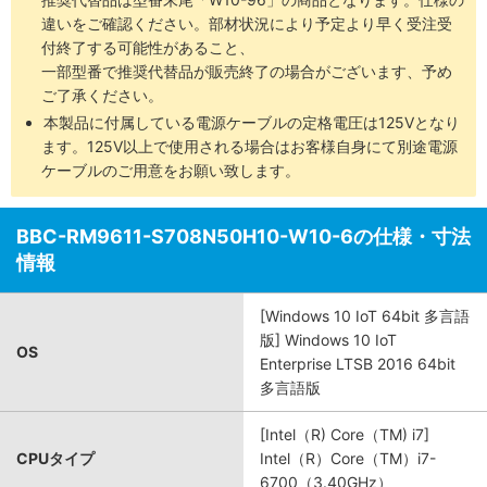
違いをご確認ください。部材状況により予定より早く受注受
付終了する可能性があること、
一部型番で推奨代替品が販売終了の場合がございます、予め
ご了承ください。
本製品に付属している電源ケーブルの定格電圧は125Vとなり
ます。125V以上で使用される場合はお客様自身にて別途電源
ケーブルのご用意をお願い致します。
BBC-RM9611-S708N50H10-W10-6の仕様・寸法
情報
[Windows 10 IoT 64bit 多言語
版] Windows 10 IoT
OS
Enterprise LTSB 2016 64bit
多言語版
[Intel（R) Core（TM) i7]
CPUタイプ
Intel（R）Core（TM）i7-
6700（3.40GHz）